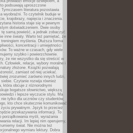
yka prowadzi emocje dźwiękiem, a
ęsto podsuwają uproszczone
e. Tymczasem literatura pozostawia
la wyobraźni. To czytelnik buduje w
cie, krajobrazy, napięcia i znaczenia.
ytana historia staje się w pewnym
istym doświadczeniem. Dwie osoby
 tę samą powieść, a jednak zobaczyć
nie inne światy. Warto też pamiętać, że
t treningiem myślenia. Dłuższa forma
liwości, koncentracji i umiejętności
tków. To ważne w czasach, gdy wiele
umujemy szybko i powierzchownie.
czy, że nie wszystko da się streścić w
ch. Człowiek, relacje, wybory moralne i
z natury złożone. Książki pozwalają
ożoność, zamiast od niej uciekać.
atwiej zrozumieć zarówno innych ludzi,
 siebie. Czytanie rozwija również
, która obcuje z różnorodnymi
skuje bogatsze słownictwo, większą
owiedzi i lepsze wyczucie stylu. Ma
 nie tylko dla uczniów czy studentów,
dego, kto chce skutecznie komunikować
i życiu prywatnym. Język to przecież
rzędzie przekazywania informacji. To
b porządkowania myśli, wyrażania
owania relacji. Im lepiej nim operujemy,
ozumiemy świat. Nie można też
cjonalnego wymiaru lektury. Dobra