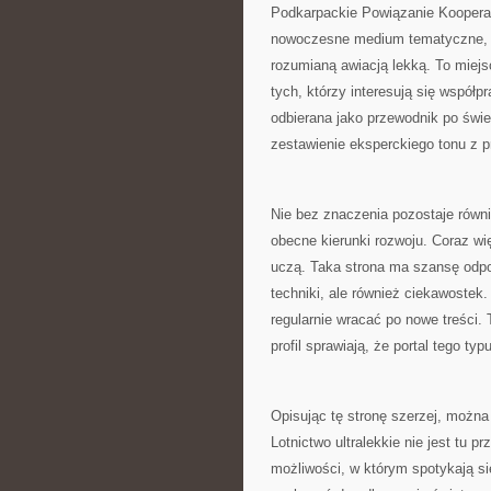
Podkarpackie Powiązanie Kooperac
nowoczesne medium tematyczne, k
rozumianą awiacją lekką. To miejsc
tych, którzy interesują się wspó
odbierana jako przewodnik po świeci
zestawienie eksperckiego tonu z p
Nie bez znaczenia pozostaje równie
obecne kierunki rozwoju. Coraz wię
uczą. Taka strona ma szansę odpow
techniki, ale również ciekawostek.
regularnie wracać po nowe treści. 
profil sprawiają, że portal tego ty
Opisując tę stronę szerzej, można 
Lotnictwo ultralekkie nie jest tu p
możliwości, w którym spotykają s