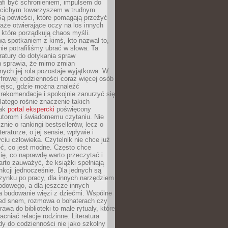
afi być schronieniem, impulsem do
 cichym towarzyszem w trudnym
ą powieści, które pomagają przeżyć
rtaże otwierające oczy na los innych
e, które porządkują chaos myśli.
a spotkaniem z kimś, kto nazwał to,
ie potrafiliśmy ubrać w słowa. Ta
eratury do dotykania spraw
h sprawia, że mimo zmian
nych jej rola pozostaje wyjątkowa. W
yfrowej codzienności coraz więcej osób
iejsc, gdzie można znaleźć
rekomendacje i spokojnie zanurzyć się
dlatego rośnie znaczenie takich
jak
portal ekspercki
poświęcony
utorom i świadomemu czytaniu. Nie
znie o rankingi bestsellerów, lecz o
eraturze, o jej sensie, wpływie i
ciu człowieka. Czytelnik nie chce już
eć, co jest modne. Często chce
ię, co naprawdę warto przeczytać i
rto zauważyć, że książki spełniają
unkcji jednocześnie. Dla jednych są
zynku po pracy, dla innych narzędziem
odowego, a dla jeszcze innych
 budowanie więzi z dziećmi. Wspólne
zed snem, rozmowa o bohaterach czy
awa do biblioteki to małe rytuały, które
acniać relacje rodzinne. Literatura
y do codzienności nie jako szkolny