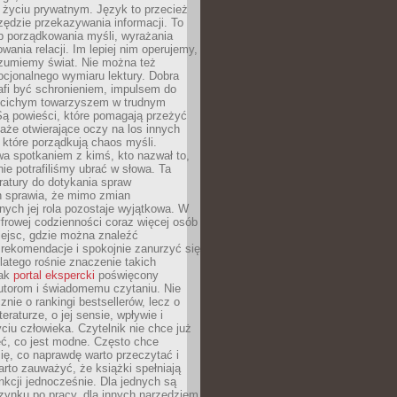
i życiu prywatnym. Język to przecież
rzędzie przekazywania informacji. To
b porządkowania myśli, wyrażania
owania relacji. Im lepiej nim operujemy,
ozumiemy świat. Nie można też
cjonalnego wymiaru lektury. Dobra
afi być schronieniem, impulsem do
 cichym towarzyszem w trudnym
ą powieści, które pomagają przeżyć
rtaże otwierające oczy na los innych
e, które porządkują chaos myśli.
a spotkaniem z kimś, kto nazwał to,
ie potrafiliśmy ubrać w słowa. Ta
eratury do dotykania spraw
h sprawia, że mimo zmian
nych jej rola pozostaje wyjątkowa. W
yfrowej codzienności coraz więcej osób
iejsc, gdzie można znaleźć
rekomendacje i spokojnie zanurzyć się
dlatego rośnie znaczenie takich
jak
portal ekspercki
poświęcony
utorom i świadomemu czytaniu. Nie
znie o rankingi bestsellerów, lecz o
eraturze, o jej sensie, wpływie i
ciu człowieka. Czytelnik nie chce już
eć, co jest modne. Często chce
ię, co naprawdę warto przeczytać i
rto zauważyć, że książki spełniają
unkcji jednocześnie. Dla jednych są
zynku po pracy, dla innych narzędziem