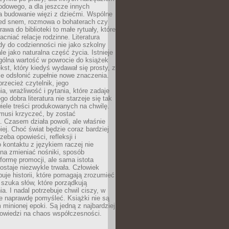
odowego, a dla jeszcze innych
 budowanie więzi z dziećmi. Wspólne
zed snem, rozmowa o bohaterach czy
awa do biblioteki to małe rytuały, które
acniać relacje rodzinne. Literatura
y do codzienności nie jako szkolny
le jako naturalna część życia. Istnieje
gólna wartość w powrocie do książek
ekst, który kiedyś wydawał się prosty, z
 odsłonić zupełnie nowe znaczenia.
przecież czytelnik, jego
a, wrażliwość i pytania, które zadaje
go dobra literatura nie starzeje się tak
iele treści produkowanych na chwilę.
musi krzyczeć, by zostać
 Czasem działa powoli, ale właśnie
biej. Choć świat będzie coraz bardziej
zeba opowieści, refleksji i
 kontaktu z językiem raczej nie
na zmieniać nośniki, sposób
i formę promocji, ale sama istota
ostaje niezwykle trwała. Człowiek
buje historii, które pomagają zrozumieć
 szuka słów, które porządkują
a. I nadal potrzebuje chwil ciszy, w
e naprawdę pomyśleć. Książki nie są
m minionej epoki. Są jedną z najbardziej
powiedzi na chaos współczesności.