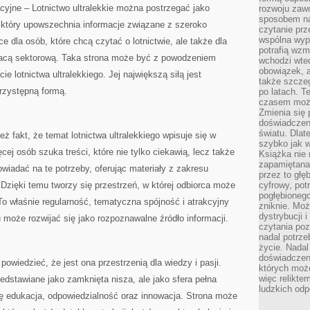
yjne – Lotnictwo ultralekkie można postrzegać jako
rozwoju zaw
sposobem na
tóry upowszechnia informacje związane z szeroko
czytanie pr
wspólna wypr
e dla osób, które chcą czytać o lotnictwie, ale także dla
potrafią wzm
łpracą sektorową. Taka strona może być z powodzeniem
wchodzi wted
obowiązek, a
e lotnictwa ultralekkiego. Jej największą siłą jest
także szcze
rzystępną formą.
po latach. T
czasem może
Zmienia się 
doświadczeni
światu. Dlate
ż fakt, że temat lotnictwa ultralekkiego wpisuje się w
szybko jak w
cej osób szuka treści, które nie tylko ciekawią, lecz także
Książka nie 
zapamiętana.
iadać na te potrzeby, oferując materiały z zakresu
przez to głę
 Dzięki temu tworzy się przestrzeń, w której odbiorca może
cyfrowy, potr
pogłębionego
To właśnie regularność, tematyczna spójność i atrakcyjny
zniknie. Moż
dystrybucji 
pu może rozwijać się jako rozpoznawalne źródło informacji.
czytania poz
nadal potrze
życie. Nadal
doświadczeni
powiedzieć, że jest ona przestrzenią dla wiedzy i pasji.
których moż
więc relikte
rzedstawiane jako zamknięta nisza, ale jako sfera pełna
ludzkich od
ię edukacja, odpowiedzialność oraz innowacja. Strona może