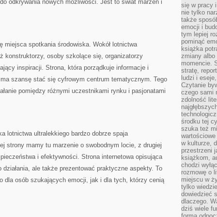
 do odkrywania nowych możliwości. Jest to świat marzeń i
się w pracy 
nie tylko na
także sposó
emocji i bud
tym lepiej r
pominąć emo
ę miejsca spotkania środowiska. Wokół lotnictwa
książka potr
ż konstruktorzy, osoby szkolące się, organizatorzy
zmiany albo
momencie. S
jący inspiracji. Strona, która porządkuje informacje i
stratę, repo
ludzi i esej
ie, ma szansę stać się cyfrowym centrum tematycznym. Tego
Czytanie byw
iałanie pomiędzy różnymi uczestnikami rynku i pasjonatami
czego sami n
zdolność lit
najgłębszyc
technologicz
środku tej c
szuka też m
 lotnictwa ultralekkiego bardzo dobrze spaja
wartościowe 
w kulturze, 
ej strony mamy tu marzenie o swobodnym locie, z drugiej
przestrzeni 
ieczeństwa i efektywności. Strona internetowa opisująca
książkom, a
chodzi wyłąc
o działania, ale także prezentować praktyczne aspekty. To
rozmowę o lit
miejscu w ży
 dla osób szukających emocji, jak i dla tych, którzy cenią
tylko wiedzi
dowiedzieć s
dlaczego. Wa
dziś wiele f
formą odpoc