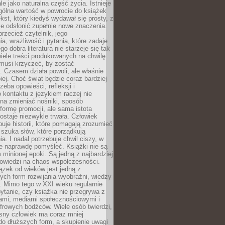
le jako naturalna część życia. Istnieje
gólna wartość w powrocie do książek
ekst, który kiedyś wydawał się prosty, z
 odsłonić zupełnie nowe znaczenia.
przecież czytelnik, jego
a, wrażliwość i pytania, które zadaje
go dobra literatura nie starzeje się tak
iele treści produkowanych na chwilę.
musi krzyczeć, by zostać
 Czasem działa powoli, ale właśnie
biej. Choć świat będzie coraz bardziej
zeba opowieści, refleksji i
 kontaktu z językiem raczej nie
na zmieniać nośniki, sposób
i formę promocji, ale sama istota
ostaje niezwykle trwała. Człowiek
buje historii, które pomagają zrozumieć
 szuka słów, które porządkują
a. I nadal potrzebuje chwil ciszy, w
e naprawdę pomyśleć. Książki nie są
m minionej epoki. Są jedną z najbardziej
powiedzi na chaos współczesności.
ążek od wieków jest jedną z
ych form rozwijania wyobraźni, wiedzy
i. Mimo tego w XXI wieku regularnie
pytanie, czy książka nie przegrywa z
mami, mediami społecznościowymi i
frowych bodźców. Wiele osób twierdzi,
sny człowiek ma coraz mniej
 do dłuższych form, a skupienie uwagi