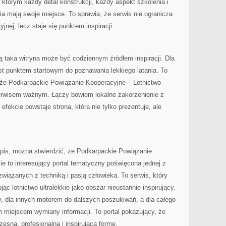
którym każdy detal konstrukcji, każdy aspekt szkolenia i
nia mają swoje miejsce. To sprawia, że serwis nie ogranicza
yjnej, lecz staje się punktem inspiracji.
 taka witryna może być codziennym źródłem inspiracji. Dla
t punktem startowym do poznawania lekkiego latania. To
, że Podkarpackie Powiązanie Kooperacyjne – Lotnictwo
 serwisem ważnym. Łączy bowiem lokalne zakorzenienie z
fekcie powstaje strona, która nie tylko prezentuje, ale
is, można stwierdzić, że Podkarpackie Powiązanie
ie to interesujący portal tematyczny poświęcona jednej z
 związanych z techniką i pasją człowieka. To serwis, który
ąc lotnictwo ultralekkie jako obszar nieustannie inspirujący.
y, dla innych motorem do dalszych poszukiwań, a dla całego
 miejscem wymiany informacji. To portal pokazujący, że
esną, profesjonalną i inspirującą formę.