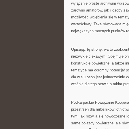
wyłącznie proste archiwum wpisów
zarówno amatorów, jak i osoby z
możliwość wgłębienia się w tematy
wartościowy. Taka równowaga międ
największych mocnych punktów te
Opisując tę stronę, warto zaakcen
niezwykle ciekawym. Obejmuje ono 
konstrukcje powietrzne, a także in
tematyce ma ogromny potencjał pop
dla wielu osób jest jednocześnie 
właśnie dlatego serwis o takim pro
Podkarpackie Powiązanie Kooperacy
przestrzeń dla miłośników lotnictw
tym, jak rozwija się nowoczesne l
same pojazdy powietrzne, ale równ