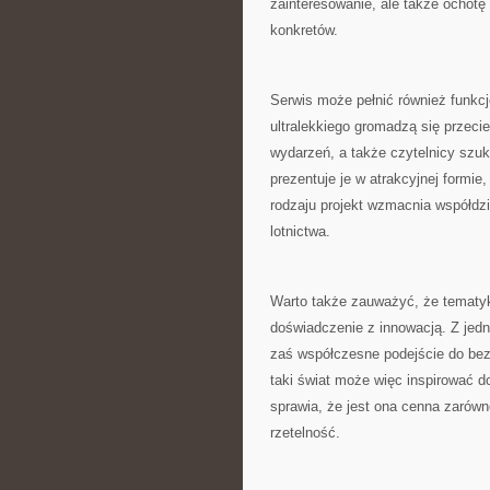
zainteresowanie, ale także ochotę
konkretów.
Serwis może pełnić również funkcj
ultralekkiego gromadzą się przecie
wydarzeń, a także czytelnicy szuka
prezentuje je w atrakcyjnej form
rodzaju projekt wzmacnia współdz
lotnictwa.
Warto także zauważyć, że tematyka
doświadczenie z innowacją. Z jedn
zaś współczesne podejście do bezp
taki świat może więc inspirować d
sprawia, że jest ona cenna zarówno
rzetelność.