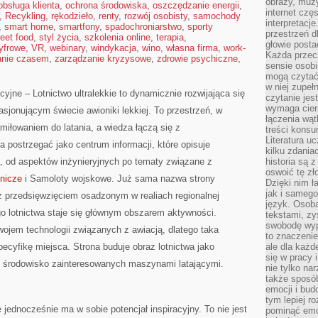
obrazy, muz
obsługa klienta
,
ochrona środowiska
,
oszczędzanie energii
,
internet cz
,
Recykling
,
rękodzieło
,
renty
,
rozwój osobisty
,
samochody
interpretacj
,
smart home
,
smartfony
,
spadochroniarstwo
,
sporty
przestrzeń d
reet food
,
styl życia
,
szkolenia online
,
terapia
,
głowie posta
cyfrowe
,
VR
,
webinary
,
windykacja
,
wino
,
własna firma
,
work-
Każda przecz
anie czasem
,
zarządzanie kryzysowe
,
zdrowie psychiczne
,
sensie osob
mogą czytać
w niej zupeł
jne – Lotnictwo ultralekkie to dynamicznie rozwijająca się
czytanie jes
wymaga cierp
pasjonującym świecie awioniki lekkiej. To przestrzeń, w
łączenia wą
miłowaniem do latania, a wiedza łączą się z
treści kons
Literatura u
postrzegać jako centrum informacji, które opisuje
kilku zdania
a, od aspektów inżynieryjnych po tematy związane z
historia są 
oswoić tę zł
tnicze
i Samoloty wojskowe. Już sama nazwa strony
Dzięki nim ł
jak i samego
 przedsięwzięciem osadzonym w realiach regionalnej
język. Osoba
go lotnictwa staje się głównym obszarem aktywności.
tekstami, zy
swobodę wyp
zwojem technologii związanych z awiacją, dlatego taka
to znaczenie
pecyfikę miejsca. Strona buduje obraz lotnictwa jako
ale dla każ
się w pracy 
uje środowisko zainteresowanych maszynami latającymi.
nie tylko na
także sposó
emocji i bud
tym lepiej r
e jednocześnie ma w sobie potencjał inspiracyjny. To nie jest
pominąć emo