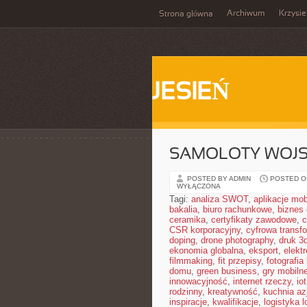
Archiwum
Krzysi
Strona główna
JESIEŃ
SAMOLOTY WOJ
POSTED BY ADMIN
POSTED ON
WYŁĄCZONA
Tagi:
analiza SWOT
,
aplikacje mob
bakalia
,
biuro rachunkowe
,
biznes 
ceramika
,
certyfikaty zawodowe
,
c
CSR korporacyjny
,
cyfrowa transf
doping
,
drone photography
,
druk 3
ekonomia globalna
,
eksport
,
elekt
filmmaking
,
fit przepisy
,
fotografia
domu
,
green business
,
gry mobiln
innowacyjność
,
internet rzeczy
,
iot
rodzinny
,
kreatywność
,
kuchnia az
inspiracje
,
kwalifikacje
,
logistyka l