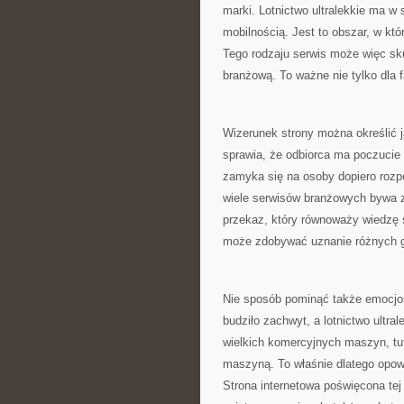
marki. Lotnictwo ultralekkie ma w
mobilnością. Jest to obszar, w kt
Tego rodzaju serwis może więc sk
branżową. To ważne nie tylko dla fa
Wizerunek strony można określić j
sprawia, że odbiorca ma poczucie 
zamyka się na osoby dopiero rozp
wiele serwisów branżowych bywa z
przekaz, który równoważy wiedzę s
może zdobywać uznanie różnych g
Nie sposób pominąć także emocjon
budziło zachwyt, a lotnictwo ultr
wielkich komercyjnych maszyn, tut
maszyną. To właśnie dlatego opowi
Strona internetowa poświęcona te