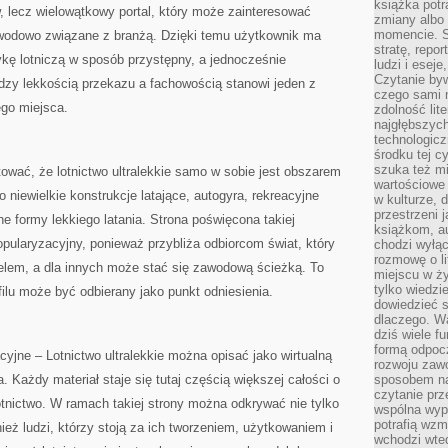
książka potr
, lecz wielowątkowy portal, który może zainteresować
zmiany albo
momencie. S
awodowo związane z branżą. Dzięki temu użytkownik ma
stratę, repo
kę lotniczą w sposób przystępny, a jednocześnie
ludzi i esej
Czytanie byw
zy lekkością przekazu a fachowością stanowi jeden z
czego sami n
go miejsca.
zdolność lit
najgłębszyc
technologicz
środku tej c
szuka też m
tować, że lotnictwo ultralekkie samo w sobie jest obszarem
wartościowe 
niewielkie konstrukcje latające, autogyra, rekreacyjne
w kulturze, 
przestrzeni 
ne formy lekkiego latania. Strona poświęcona takiej
książkom, a
ularyzacyjny, ponieważ przybliża odbiorcom świat, który
chodzi wyłąc
rozmowę o lit
celem, a dla innych może stać się zawodową ścieżką. To
miejscu w ży
tylko wiedzi
filu może być odbierany jako punkt odniesienia.
dowiedzieć s
dlaczego. Wa
dziś wiele f
formą odpoc
jne – Lotnictwo ultralekkie można opisać jako wirtualną
rozwoju zaw
a. Każdy materiał staje się tutaj częścią większej całości o
sposobem na
czytanie pr
otnictwo. W ramach takiej strony można odkrywać nie tylko
wspólna wypr
potrafią wzm
ież ludzi, którzy stoją za ich tworzeniem, użytkowaniem i
wchodzi wted