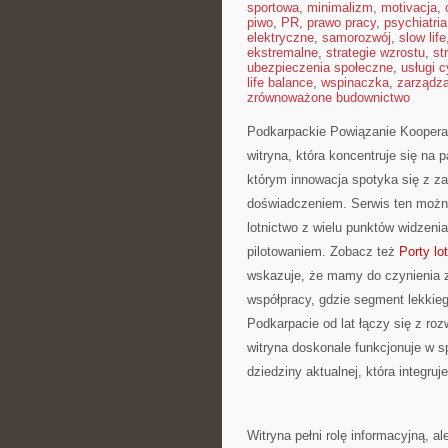
sportowa
,
minimalizm
,
motivacja
,
piwo
,
PR
,
prawo pracy
,
psychiatria
elektryczne
,
samorozwój
,
slow life
ekstremalne
,
strategie wzrostu
,
st
ubezpieczenia społeczne
,
usługi 
life balance
,
wspinaczka
,
zarządz
zrównoważone budownictwo
Podkarpackie Powiązanie Kooperacy
witryna, która koncentruje się na 
którym innowacja spotyka się z za
doświadczeniem. Serwis ten można 
lotnictwo z wielu punktów widzeni
pilotowaniem. Zobacz też
Porty lo
wskazuje, że mamy do czynienia z
współpracy, gdzie segment lekkie
Podkarpacie od lat łączy się z ro
witryna doskonale funkcjonuje w s
dziedziny aktualnej, która integr
Witryna pełni rolę informacyjną, al