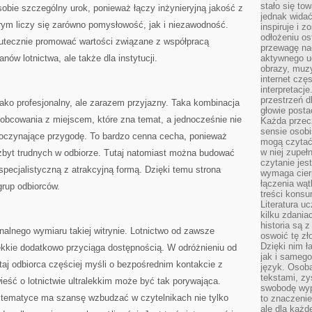
stało się t
 sobie szczególny urok, ponieważ łączy inżynieryjną jakość z
jednak widać
órym liczy się zarówno pomysłowość, jak i niezawodność.
inspiruje i z
odłożeniu os
utecznie promować wartości związane z współpracą
przewagę na
nów lotnictwa, ale także dla instytucji.
aktywnego ud
obrazy, muz
internet cz
interpretacj
przestrzeń d
ako profesjonalny, ale zarazem przyjazny. Taka kombinacja
głowie posta
obcowania z miejscem, które zna temat, a jednocześnie nie
Każda przecz
sensie osob
oczynające przygodę. To bardzo cenna cecha, ponieważ
mogą czytać
w niej zupeł
byt trudnych w odbiorze. Tutaj natomiast można budować
czytanie jes
pecjalistyczną z atrakcyjną formą. Dzięki temu strona
wymaga cierp
łączenia wą
rup odbiorców.
treści kons
Literatura u
kilku zdania
historia są 
alnego wymiaru takiej witrynie. Lotnictwo od zawsze
oswoić tę zł
Dzięki nim ł
alekkie dodatkowo przyciąga dostępnością. W odróżnieniu od
jak i samego
aj odbiorca częściej myśli o bezpośrednim kontakcie z
język. Osoba
tekstami, zy
eść o lotnictwie ultralekkim może być tak porywająca.
swobodę wyp
j tematyce ma szansę wzbudzać w czytelnikach nie tylko
to znaczenie
ale dla każ