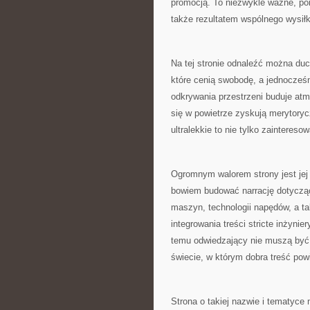
promocją. To niezwykle ważne, pon
także rezultatem wspólnego wysiłk
Na tej stronie odnaleźć można duch
które cenią swobodę, a jednocześn
odkrywania przestrzeni buduje atm
się w powietrze zyskują merytoryc
ultralekkie to nie tylko zainteresow
Ogromnym walorem strony jest jej
bowiem budować narrację dotycząc
maszyn, technologii napędów, a t
integrowania treści stricte inżyni
temu odwiedzający nie muszą być 
świecie, w którym dobra treść pow
Strona o takiej nazwie i tematyce