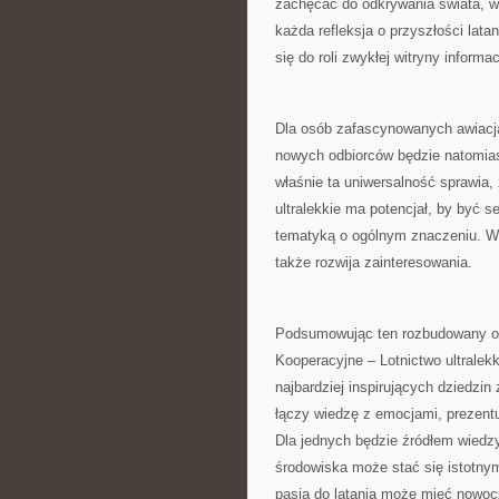
zachęcać do odkrywania świata, w 
każda refleksja o przyszłości lata
się do roli zwykłej witryny informac
Dla osób zafascynowanych awiacją
nowych odbiorców będzie natomias
właśnie ta uniwersalność sprawia
ultralekkie ma potencjał, by być
tematyką o ogólnym znaczeniu. W e
także rozwija zainteresowania.
Podsumowując ten rozbudowany op
Kooperacyjne – Lotnictwo ultralekk
najbardziej inspirujących dziedzin
łączy wiedzę z emocjami, prezentuj
Dla jednych będzie źródłem wiedz
środowiska może stać się istotnym
pasja do latania może mieć nowocz