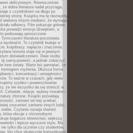
owarem deficytowym. Równocześnie
, że dobra literatura nadal przyciąga,
ostaje z czytelnikiem na długo po
tatniej strony. Książka ma tę niezwykłą
d wieloma innymi mediami, że wymaga
ziału odbiorcy. Film pokazuje gotowe
yka prowadzi emocje dźwiękiem, a
ęsto podsuwają uproszczone
e. Tymczasem literatura pozostawia
la wyobraźni. To czytelnik buduje w
cie, krajobrazy, napięcia i znaczenia.
ytana historia staje się w pewnym
istym doświadczeniem. Dwie osoby
 tę samą powieść, a jednak zobaczyć
nie inne światy. Warto też pamiętać, że
t treningiem myślenia. Dłuższa forma
liwości, koncentracji i umiejętności
tków. To ważne w czasach, gdy wiele
umujemy szybko i powierzchownie.
czy, że nie wszystko da się streścić w
ch. Człowiek, relacje, wybory moralne i
z natury złożone. Książki pozwalają
ożoność, zamiast od niej uciekać.
atwiej zrozumieć zarówno innych ludzi,
 siebie. Czytanie rozwija również
, która obcuje z różnorodnymi
skuje bogatsze słownictwo, większą
owiedzi i lepsze wyczucie stylu. Ma
 nie tylko dla uczniów czy studentów,
dego, kto chce skutecznie komunikować