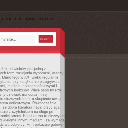
SCRIBE
FACEBOOK
TWITTER
ążek od wieków jest jedną z
ych form rozwijania wyobraźni, wiedzy
i. Mimo tego w XXI wieku regularnie
pytanie, czy książka nie przegrywa z
mami, mediami społecznościowymi i
frowych bodźców. Wiele osób twierdzi,
sny człowiek ma coraz mniej
 do dłuższych form, a skupienie uwagi
owarem deficytowym. Równocześnie
, że dobra literatura nadal przyciąga,
ostaje z czytelnikiem na długo po
tatniej strony. Książka ma tę niezwykłą
d wieloma innymi mediami, że wymaga
ziału odbiorcy. Film pokazuje gotowe