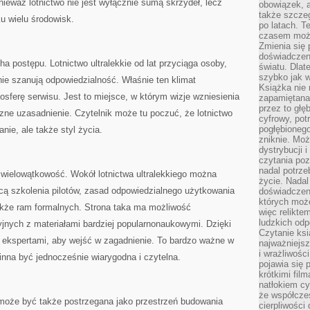
ieważ lotnictwo nie jest wyłącznie sumą skrzydeł, lecz
obowiązek, a
także szcze
u wielu środowisk.
po latach. T
czasem może
Zmienia się 
doświadczeni
a postępu. Lotnictwo ultralekkie od lat przyciąga osoby,
światu. Dlate
szybko jak w
ie szanują odpowiedzialność. Właśnie ten klimat
Książka nie 
osferę serwisu. Jest to miejsce, w którym wizje wzniesienia
zapamiętana.
przez to głę
zne uzasadnienie. Czytelnik może tu poczuć, że lotnictwo
cyfrowy, potr
pogłębionego
anie, ale także styl życia.
zniknie. Moż
dystrybucji 
czytania poz
nadal potrze
 wielowątkowość. Wokół lotnictwa ultralekkiego można
życie. Nadal
ą szkolenia pilotów, zasad odpowiedzialnego użytkowania
doświadczeni
których moż
akże ram formalnych. Strona taka ma możliwość
więc relikte
ludzkich od
eryjnych z materiałami bardziej popularnonaukowymi. Dzięki
Czytanie ksi
ekspertami, aby wejść w zagadnienie. To bardzo ważne w
najważniejsz
i wrażliwośc
inna być jednocześnie wiarygodna i czytelna.
pojawia się 
krótkimi fil
natłokiem cy
że współcze
 może być także postrzegana jako przestrzeń budowania
cierpliwości