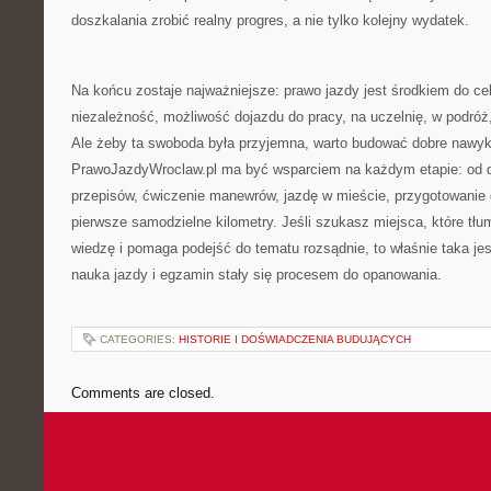
doszkalania zrobić realny progres, a nie tylko kolejny wydatek.
Na końcu zostaje najważniejsze: prawo jazdy jest środkiem do ce
niezależność, możliwość dojazdu do pracy, na uczelnię, w podróż,
Ale żeby ta swoboda była przyjemna, warto budować dobre nawyki
PrawoJazdyWroclaw.pl ma być wsparciem na każdym etapie: od de
przepisów, ćwiczenie manewrów, jazdę w mieście, przygotowanie
pierwsze samodzielne kilometry. Jeśli szukasz miejsca, które tł
wiedzę i pomaga podejść do tematu rozsądnie, to właśnie taka jest
nauka jazdy i egzamin stały się procesem do opanowania.
CATEGORIES:
HISTORIE I DOŚWIADCZENIA BUDUJĄCYCH
Comments are closed.