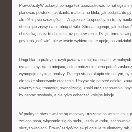
PrawoJazdyWroclaw.pl pomaga też uporządkować temat egzaminu
planować powtórki, jak dzielić materiał na bloki, jak podejść do p
ale różnią się szczegółami. Znajdziesz tu sposoby na to, by nauk
stresujące zrywy na ostatnią chwilę. Strona sugeruje, jak budow
obszarów, przez trudniejsze, aż po utrwalenie. Dzięki temu łatwi
gdy ktoś „coś wie”, ale w teście wybiera nie tę opcję, bo zadziałał
Drugi filar to praktyka, czyli jazda w ruchu, na ulicach, w realn
dynamiczny: są tu miejsca, gdzie natężenie ruchu potrafi zaskoc
wymagają szybkiej analizy. Dlatego strona skupia się na tym, by ć
ale także skanowanie otoczenia. Uczysz się patrzeć daleko, zau
rowerzystów, tramwaje, sygnalizację, znaki oraz zachowania inny
by nabrać swobody, a nie tylko odhaczać kolejne lekcje.
W praktyce równie ważne są manewry: ruszanie na wzniesieniu, p
zmiana pasa, włączanie się do ruchu, jazda w korku, zachowanie 
skrzyżowaniach. PrawoJazdyWroclaw.pl opisuje te elementy tak, 