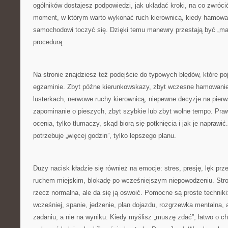
ogólników dostajesz podpowiedzi, jak układać kroki, na co zwróc
moment, w którym warto wykonać ruch kierownicą, kiedy hamować
samochodowi toczyć się. Dzięki temu manewry przestają być „ma
procedurą.
Na stronie znajdziesz też podejście do typowych błędów, które poj
egzaminie. Zbyt późne kierunkowskazy, zbyt wczesne hamowanie,
lusterkach, nerwowe ruchy kierownicą, niepewne decyzje na pier
zapominanie o pieszych, zbyt szybkie lub zbyt wolne tempo. Pra
ocenia, tylko tłumaczy, skąd biorą się potknięcia i jak je naprawić
potrzebuje „więcej godzin”, tylko lepszego planu.
Duży nacisk kładzie się również na emocje: stres, presję, lęk pr
ruchem miejskim, blokadę po wcześniejszym niepowodzeniu. Stro
rzecz normalna, ale da się ją oswoić. Pomocne są proste techniki
wcześniej, spanie, jedzenie, plan dojazdu, rozgrzewka mentalna, 
zadaniu, a nie na wyniku. Kiedy myślisz „muszę zdać”, łatwo o 