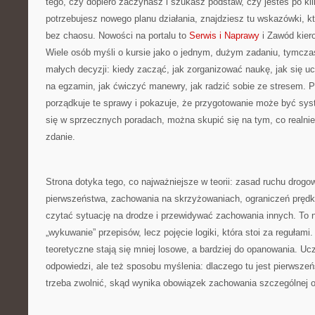
tego, czy dopiero zaczynasz i szukasz podstaw, czy jesteś po ki
potrzebujesz nowego planu działania, znajdziesz tu wskazówki, k
bez chaosu. Nowości na portalu to
Serwis i Naprawy
i Zawód kiero
Wiele osób myśli o kursie jako o jednym, dużym zadaniu, tymcza
małych decyzji: kiedy zacząć, jak zorganizować naukę, jak się ucz
na egzamin, jak ćwiczyć manewry, jak radzić sobie ze stresem.
porządkuje te sprawy i pokazuje, że przygotowanie może być sy
się w sprzecznych poradach, można skupić się na tym, co realni
zdanie.
Strona dotyka tego, co najważniejsze w teorii: zasad ruchu drog
pierwszeństwa, zachowania na skrzyżowaniach, ograniczeń prędko
czytać sytuację na drodze i przewidywać zachowania innych. To n
„wykuwanie” przepisów, lecz pojęcie logiki, która stoi za regułami
teoretyczne stają się mniej losowe, a bardziej do opanowania. Ucz
odpowiedzi, ale też sposobu myślenia: dlaczego tu jest pierwsz
trzeba zwolnić, skąd wynika obowiązek zachowania szczególnej o