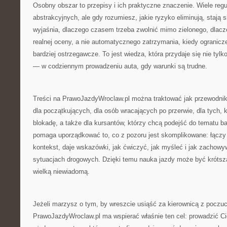
Osobny obszar to przepisy i ich praktyczne znaczenie. Wiele reg
abstrakcyjnych, ale gdy rozumiesz, jakie ryzyko eliminują, stają 
wyjaśnia, dlaczego czasem trzeba zwolnić mimo zielonego, dlac
realnej oceny, a nie automatycznego zatrzymania, kiedy ogranicze
bardziej ostrzegawcze. To jest wiedza, która przydaje się nie tylko
— w codziennym prowadzeniu auta, gdy warunki są trudne.
Treści na PrawoJazdyWroclaw.pl można traktować jak przewodnik
dla początkujących, dla osób wracających po przerwie, dla tych,
blokadę, a także dla kursantów, którzy chcą podejść do tematu bar
pomaga uporządkować to, co z pozoru jest skomplikowane: łączy 
kontekst, daje wskazówki, jak ćwiczyć, jak myśleć i jak zachow
sytuacjach drogowych. Dzięki temu nauka jazdy może być krótsz
wielką niewiadomą.
Jeżeli marzysz o tym, by wreszcie usiąść za kierownicą z poczuc
PrawoJazdyWroclaw.pl ma wspierać właśnie ten cel: prowadzić Ci