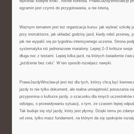
wykonać kolejne kroki”, rośnie kontrola. PrawoJazdyWroclaw.pl p
egzamin jest czymś do przygotowania, a nie loterią.
Ważnym tematem jest też organizacja kursu: jak wybrać szkołę j
przy instruktorze, jak układać godziny jazd, kiedy robić przerwy, j
jak nie wypalić się po tygodniu intensywnego uczenia. Strona podp
systematyka niż jednorazowe maratony. Lepiej 2–3 krótsze sesje 
długa noc z testami. Lepiej kilka jazd, na których świadomie ćwi
„jeżdżenie bez celu”. W ten sposób rozwijasz nawyki.
PrawoJazdyWroclaw.pl jest też dla tych, którzy chcą być kierow
jazdy to nie tylko dokument, ale realna umiejętność poruszania si
przypomina o kulturze jazdy, o szacunku dla innych uczestników
odstępu, o przewidywaniu sytuacji, o tym, że czasem lepiej odpuś
Tak buduje się styl jazdy, który jest płynny. Dzięki temu po zda
od zera, tylko masz fundament, na którym da się spokojnie rozwij