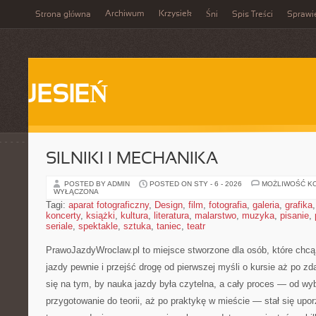
Archiwum
Krzysiek
Strona główna
Śni
Spis Treści
Sprawi
JESIEŃ
SILNIKI I MECHANIKA
POSTED BY ADMIN
POSTED ON STY - 6 - 2026
MOŻLIWOŚĆ K
WYŁĄCZONA
Tagi:
aparat fotograficzny
,
Design
,
film
,
fotografia
,
galeria
,
grafika
koncerty
,
książki
,
kultura
,
literatura
,
malarstwo
,
muzyka
,
pisanie
,
seriale
,
spektakle
,
sztuka
,
taniec
,
teatr
PrawoJazdyWroclaw.pl to miejsce stworzone dla osób, które chcą
jazdy pewnie i przejść drogę od pierwszej myśli o kursie aż po z
się na tym, by nauka jazdy była czytelna, a cały proces — od wy
przygotowanie do teorii, aż po praktykę w mieście — stał się upo