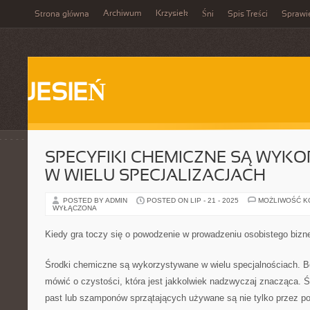
Archiwum
Krzysiek
Strona główna
Śni
Spis Treści
Sprawi
JESIEŃ
SPECYFIKI CHEMICZNE SĄ WYK
W WIELU SPECJALIZACJACH
POSTED BY ADMIN
POSTED ON LIP - 21 - 2025
MOŻLIWOŚĆ 
WYŁĄCZONA
Kiedy gra toczy się o powodzenie w prowadzeniu osobistego bizn
Środki chemiczne są wykorzystywane w wielu specjalnościach. B
mówić o czystości, która jest jakkolwiek nadzwyczaj znacząca. Śr
past lub szamponów sprzątających używane są nie tylko przez po