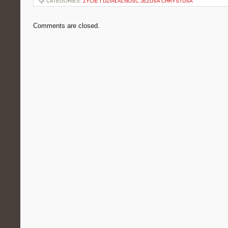
CATEGORIES:
ŻYCIE I DZIAŁALNOŚĆ JEZUSA CHRYSTUSA
Comments are closed.