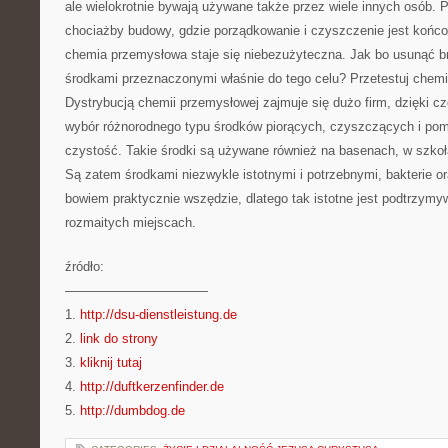
ale wielokrotnie bywają używane także przez wiele innych osób. 
chociażby budowy, gdzie porządkowanie i czyszczenie jest koń
chemia przemysłowa staje się niebezużyteczna. Jak bo usunąć br
środkami przeznaczonymi właśnie do tego celu? Przetestuj chemi
Dystrybucją chemii przemysłowej zajmuje się dużo firm, dzięki 
wybór różnorodnego typu środków piorących, czyszczących i p
czystość. Takie środki są używane również na basenach, w szkoł
Są zatem środkami niezwykle istotnymi i potrzebnymi, bakterie o
bowiem praktycznie wszędzie, dlatego tak istotne jest podtrzymy
rozmaitych miejscach.
źródło:
———————————
1.
http://dsu-dienstleistung.de
2.
link do strony
3.
kliknij tutaj
4.
http://duftkerzenfinder.de
5.
http://dumbdog.de