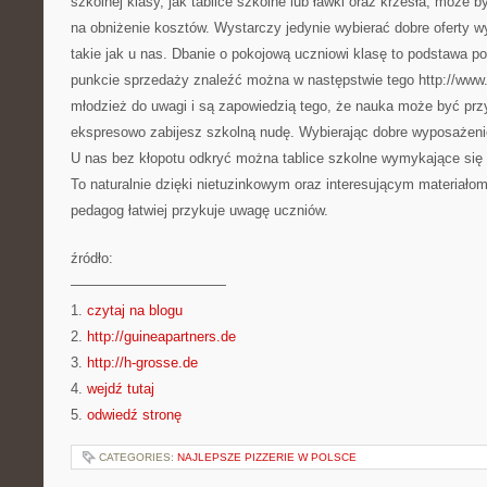
szkolnej klasy, jak tablice szkolne lub ławki oraz krzesła, może
na obniżenie kosztów. Wystarczy jedynie wybierać dobre oferty
takie jak u nas. Dbanie o pokojową uczniowi klasę to podstawa p
punkcie sprzedaży znaleźć można w następstwie tego http://www.
młodzież do uwagi i są zapowiedzią tego, że nauka może być przy
ekspresowo zabijesz szkolną nudę. Wybierając dobre wyposażeni
U nas bez kłopotu odkryć można tablice szkolne wymykające si
To naturalnie dzięki nietuzinkowym oraz interesującym materiał
pedagog łatwiej przykuje uwagę uczniów.
źródło:
———————————
1.
czytaj na blogu
2.
http://guineapartners.de
3.
http://h-grosse.de
4.
wejdź tutaj
5.
odwiedź stronę
CATEGORIES:
NAJLEPSZE PIZZERIE W POLSCE