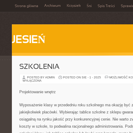
Archiwum
Krzysiek
Strona główna
Śni
Spis Treści
Sprawi
JESIEŃ
SZKOLENIA
POSTED BY ADMIN
POSTED ON SIE - 1 - 2025
MOŻLIWOŚĆ K
WYŁĄCZONA
Projektowanie wnętrz
Wyposażenie klasy w przededniu roku szkolnego ma okazję być 
jakiejkolwiek placówki. Wybierając tablice szkolne z sklepu gwar
osiągalną na rynku jakość przy konkurencyjnej cenie. Nie warto z
koszty w szkole, to podwalina racjonalnego administrowania. P