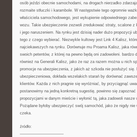
osób jeździ obecnie samochodami, na drogach nierzadko zdarza
rozmaite stłuczki i karambole. W następstwie tego ogromnie waż
właściciela samochodowego, jest wykupienie odpowiedniego zabe
wozu. Takie ubezpieczenie zezwoli zredukować straty, scalon
i jego naruszeniem. Na rynku jest dzisiaj nader dużo propozycji u
tego z czego wybierać. Niezwykle kultowy jest Link 4 Kalisz, któr
najciekawszych na rynku. Dorównuje mu Proama Kalisz, jaka równ
swoich petentów, z której na pewno będą oni zadowoleni. bardzo 
również na Generali Kalisz, jako że raz za razem można u nich s
promocje na ubezpieczenia, z jakich aż szkoda nie posłużyć się.
ubezpieczeniowa, dokłada wszelakich starań by dorównać zaws
klientów. Każda z nich pragnie się wyróżniać, by przyciągnąć uwa
postanowimy na jedną konkretną sugestię, powinno się zapoznać 
propozycjami w danym mieście i wyłonić tą, jaka zadowoli nasze 
Pożądane byłoby ubezpieczyć swój samochód, jako że nigdy nie
czeka.
źródło:
———————————