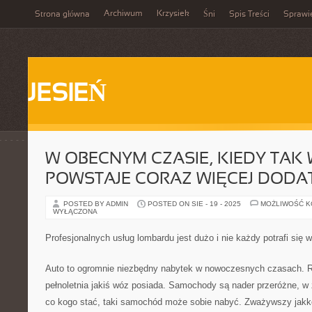
Archiwum
Krzysiek
Strona główna
Śni
Spis Treści
Sprawi
JESIEŃ
W OBECNYM CZASIE, KIEDY TAK
POWSTAJE CORAZ WIĘCEJ DOD
POSTED BY ADMIN
POSTED ON SIE - 19 - 2025
MOŻLIWOŚĆ 
WYŁĄCZONA
Profesjonalnych usług lombardu jest dużo i nie każdy potrafi się 
Auto to ogromnie niezbędny nabytek w nowoczesnych czasach. R
pełnoletnia jakiś wóz posiada. Samochody są nader przeróżne, w
co kogo stać, taki samochód może sobie nabyć. Zważywszy jakkol