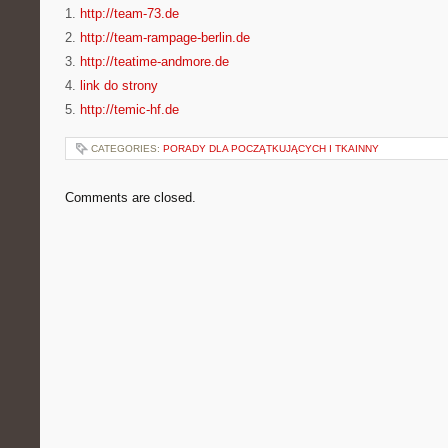
1.
http://team-73.de
2.
http://team-rampage-berlin.de
3.
http://teatime-andmore.de
4.
link do strony
5.
http://temic-hf.de
CATEGORIES:
PORADY DLA POCZĄTKUJĄCYCH I TKAINNY
Comments are closed.