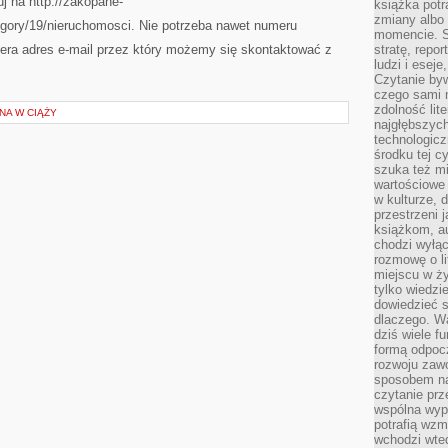
uj na http://zakopane-
książka potr
zmiany albo
gory/19/nieruchomosci. Nie potrzeba nawet numeru
momencie. S
iera adres e-mail przez który możemy się skontaktować z
stratę, repo
ludzi i esej
Czytanie byw
czego sami n
zdolność lit
NA W CIĄŻY
najgłębszyc
technologicz
środku tej c
szuka też m
wartościowe 
w kulturze, 
przestrzeni 
książkom, a
chodzi wyłąc
rozmowę o lit
miejscu w ży
tylko wiedzi
dowiedzieć s
dlaczego. Wa
dziś wiele f
formą odpoc
rozwoju zaw
sposobem na
czytanie pr
wspólna wypr
potrafią wzm
wchodzi wted