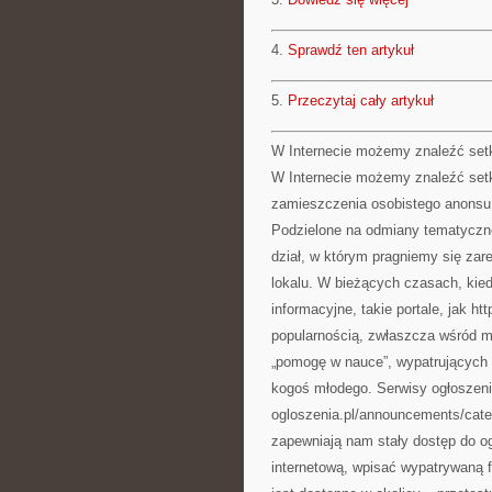
4.
Sprawdź ten artykuł
5.
Przeczytaj cały artykuł
W Internecie możemy znaleźć setk
W Internecie możemy znaleźć set
zamieszczenia osobistego anonsu z
Podzielone na odmiany tematyczne 
dział, w którym pragniemy się za
lokalu. W bieżących czasach, kied
informacyjne, takie portale, jak h
popularnością, zwłaszcza wśród mł
„pomogę w nauce”, wypatrujących
kogoś młodego. Serwisy ogłoszeni
ogloszenia.pl/announcements/categ
zapewniają nam stały dostęp do og
internetową, wpisać wypatrywaną 