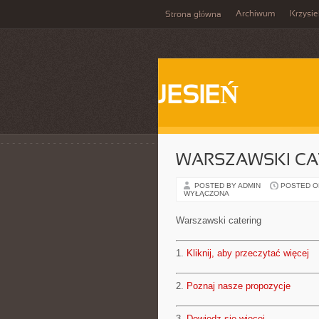
Archiwum
Krzysi
Strona główna
JESIEŃ
WARSZAWSKI CA
POSTED BY ADMIN
POSTED ON 
WYŁĄCZONA
Warszawski catering
1.
Kliknij, aby przeczytać więcej
2.
Poznaj nasze propozycje
3.
Dowiedz się więcej