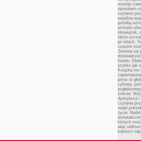
rozwoju zaw
sposobem na
czytanie pr
wspólna wypr
potrafią wzm
wchodzi wted
obowiązek, a
także szcze
po latach. T
czasem może
Zmienia się 
doświadczeni
światu. Dlate
szybko jak w
Książka nie 
zapamiętana.
przez to głę
cyfrowy, potr
pogłębionego
zniknie. Moż
dystrybucji 
czytania poz
nadal potrze
życie. Nadal
doświadczeni
których moż
więc relikte
ludzkich od