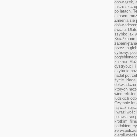
obowiązek, a
także szcze
po latach. T
czasem może
Zmienia się 
doświadczeni
światu. Dlate
szybko jak w
Książka nie 
zapamiętana.
przez to głę
cyfrowy, potr
pogłębionego
zniknie. Moż
dystrybucji 
czytania poz
nadal potrze
życie. Nadal
doświadczeni
których moż
więc relikte
ludzkich od
Czytanie ksi
najważniejsz
i wrażliwośc
pojawia się 
krótkimi fil
natłokiem cy
że współcze
cierpliwości