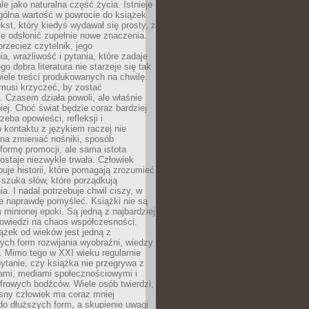
le jako naturalna część życia. Istnieje
gólna wartość w powrocie do książek
ekst, który kiedyś wydawał się prosty, z
 odsłonić zupełnie nowe znaczenia.
przecież czytelnik, jego
a, wrażliwość i pytania, które zadaje
go dobra literatura nie starzeje się tak
iele treści produkowanych na chwilę.
musi krzyczeć, by zostać
 Czasem działa powoli, ale właśnie
biej. Choć świat będzie coraz bardziej
zeba opowieści, refleksji i
 kontaktu z językiem raczej nie
na zmieniać nośniki, sposób
i formę promocji, ale sama istota
ostaje niezwykle trwała. Człowiek
buje historii, które pomagają zrozumieć
 szuka słów, które porządkują
a. I nadal potrzebuje chwil ciszy, w
e naprawdę pomyśleć. Książki nie są
m minionej epoki. Są jedną z najbardziej
powiedzi na chaos współczesności.
ążek od wieków jest jedną z
ych form rozwijania wyobraźni, wiedzy
i. Mimo tego w XXI wieku regularnie
pytanie, czy książka nie przegrywa z
mami, mediami społecznościowymi i
frowych bodźców. Wiele osób twierdzi,
sny człowiek ma coraz mniej
 do dłuższych form, a skupienie uwagi