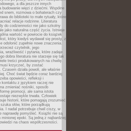
odowego, a dla jeszcze innych
 budowanie więzi z dziećmi. Wspólne
zed snem, rozmowa o bohaterach czy
awa do biblioteki to małe rytuały, które
acniać relacje rodzinne. Literatura
y do codzienności nie jako szkolny
le jako naturalna część życia. Istnieje
gólna wartość w powrocie do książek
ekst, który kiedyś wydawał się prosty, z
 odsłonić zupełnie nowe znaczenia.
przecież czytelnik, jego
a, wrażliwość i pytania, które zadaje
go dobra literatura nie starzeje się tak
iele treści produkowanych na chwilę.
musi krzyczeć, by zostać
 Czasem działa powoli, ale właśnie
biej. Choć świat będzie coraz bardziej
zeba opowieści, refleksji i
 kontaktu z językiem raczej nie
na zmieniać nośniki, sposób
i formę promocji, ale sama istota
ostaje niezwykle trwała. Człowiek
buje historii, które pomagają zrozumieć
 szuka słów, które porządkują
a. I nadal potrzebuje chwil ciszy, w
e naprawdę pomyśleć. Książki nie są
m minionej epoki. Są jedną z najbardziej
powiedzi na chaos współczesności.