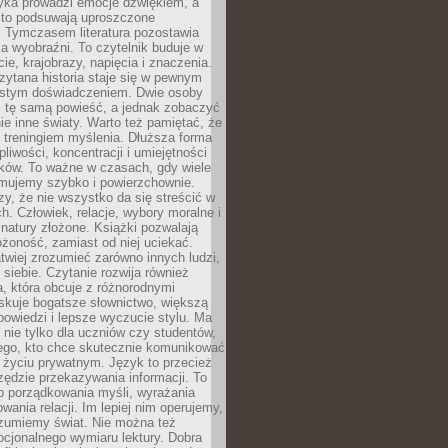
yka prowadzi emocje dźwiękiem, a
ęsto podsuwają uproszczone
e. Tymczasem literatura pozostawia
la wyobraźni. To czytelnik buduje w
cie, krajobrazy, napięcia i znaczenia.
ytana historia staje się w pewnym
istym doświadczeniem. Dwie osoby
 tę samą powieść, a jednak zobaczyć
nie inne światy. Warto też pamiętać, że
t treningiem myślenia. Dłuższa forma
liwości, koncentracji i umiejętności
tków. To ważne w czasach, gdy wiele
umujemy szybko i powierzchownie.
czy, że nie wszystko da się streścić w
ch. Człowiek, relacje, wybory moralne i
z natury złożone. Książki pozwalają
ożoność, zamiast od niej uciekać.
atwiej zrozumieć zarówno innych ludzi,
 siebie. Czytanie rozwija również
, która obcuje z różnorodnymi
skuje bogatsze słownictwo, większą
owiedzi i lepsze wyczucie stylu. Ma
 nie tylko dla uczniów czy studentów,
dego, kto chce skutecznie komunikować
i życiu prywatnym. Język to przecież
rzędzie przekazywania informacji. To
b porządkowania myśli, wyrażania
owania relacji. Im lepiej nim operujemy,
ozumiemy świat. Nie można też
cjonalnego wymiaru lektury. Dobra