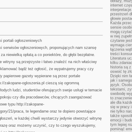
obrazy, muz
internet cz
interpretacj
przestrzeń d
głowie posta
Każda przecz
sensie osob
mogą czytać
w niej zupeł
i portali ogłoszeniowych
czytanie jes
wymaga cierp
ki serwisów ogłoszeniowych, proponujących nam szansę
łączenia wą
treści kons
a niewielką opłatą a co poniektóre, do głębi bezpłatne.
Literatura u
witryny są przejrzyste i łatwo znaleźć na nich właściwy
kilku zdania
historia są 
reklamować bądź też ogłosić, że wypatrujemy pracy czy
oswoić tę zł
y papierowe gazety wypierane są przez portale
Dzięki nim ł
jak i samego
ttp://zakopane-ogloszenia.pl cieszą się ogromną
język. Osoba
tekstami, zy
odych ludzi, studentów oferujących swoje usługi w temacie
swobodę wyp
 pokoju czy dla pracodawców, chcących zaangażować
to znaczenie
ale dla każ
owe typu http://zakopane-
się w pracy 
ory/21/praca, te legendarne oraz te dopiero powstające
nie tylko na
także sposó
łoszeń, w każdej chwili wystarczy jedynie otworzyć witrynę
emocji i bud
tym lepiej r
frazę oraz możemy uczynić, czy to czego wyszukujemy,
pominąć emo