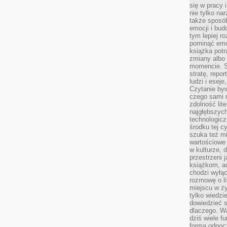
się w pracy 
nie tylko na
także sposó
emocji i bud
tym lepiej r
pominąć emo
książka potr
zmiany albo
momencie. S
stratę, repo
ludzi i esej
Czytanie byw
czego sami n
zdolność lit
najgłębszyc
technologicz
środku tej c
szuka też m
wartościowe 
w kulturze, 
przestrzeni 
książkom, a
chodzi wyłąc
rozmowę o lit
miejscu w ży
tylko wiedzi
dowiedzieć s
dlaczego. Wa
dziś wiele f
formą odpoc