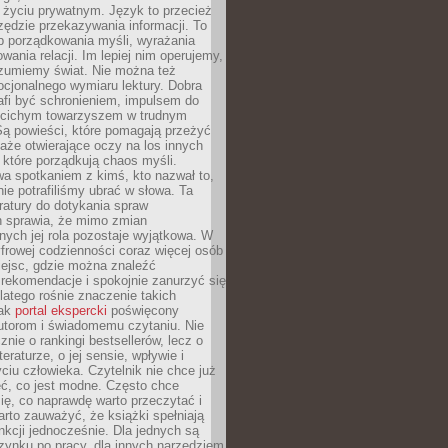
i życiu prywatnym. Język to przecież
rzędzie przekazywania informacji. To
b porządkowania myśli, wyrażania
owania relacji. Im lepiej nim operujemy,
ozumiemy świat. Nie można też
cjonalnego wymiaru lektury. Dobra
afi być schronieniem, impulsem do
 cichym towarzyszem w trudnym
ą powieści, które pomagają przeżyć
rtaże otwierające oczy na los innych
e, które porządkują chaos myśli.
a spotkaniem z kimś, kto nazwał to,
ie potrafiliśmy ubrać w słowa. Ta
eratury do dotykania spraw
h sprawia, że mimo zmian
nych jej rola pozostaje wyjątkowa. W
yfrowej codzienności coraz więcej osób
iejsc, gdzie można znaleźć
rekomendacje i spokojnie zanurzyć się
dlatego rośnie znaczenie takich
jak
portal ekspercki
poświęcony
utorom i świadomemu czytaniu. Nie
znie o rankingi bestsellerów, lecz o
eraturze, o jej sensie, wpływie i
ciu człowieka. Czytelnik nie chce już
eć, co jest modne. Często chce
ię, co naprawdę warto przeczytać i
rto zauważyć, że książki spełniają
unkcji jednocześnie. Dla jednych są
zynku po pracy, dla innych narzędziem