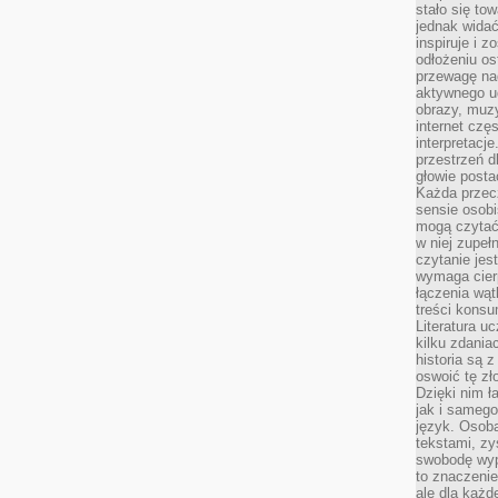
stało się t
jednak widać
inspiruje i z
odłożeniu os
przewagę na
aktywnego ud
obrazy, muz
internet cz
interpretacj
przestrzeń d
głowie posta
Każda przecz
sensie osob
mogą czytać
w niej zupeł
czytanie jes
wymaga cierp
łączenia wą
treści kons
Literatura u
kilku zdania
historia są 
oswoić tę zł
Dzięki nim ł
jak i samego
język. Osoba
tekstami, zy
swobodę wyp
to znaczenie
ale dla każ