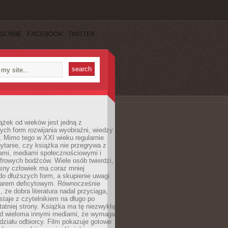
SCRIBE
FACEBOOK
TWITTER
ążek od wieków jest jedną z
ych form rozwijania wyobraźni, wiedzy
i. Mimo tego w XXI wieku regularnie
pytanie, czy książka nie przegrywa z
mami, mediami społecznościowymi i
frowych bodźców. Wiele osób twierdzi,
sny człowiek ma coraz mniej
 do dłuższych form, a skupienie uwagi
owarem deficytowym. Równocześnie
, że dobra literatura nadal przyciąga,
ostaje z czytelnikiem na długo po
tatniej strony. Książka ma tę niezwykłą
d wieloma innymi mediami, że wymaga
ziału odbiorcy. Film pokazuje gotowe