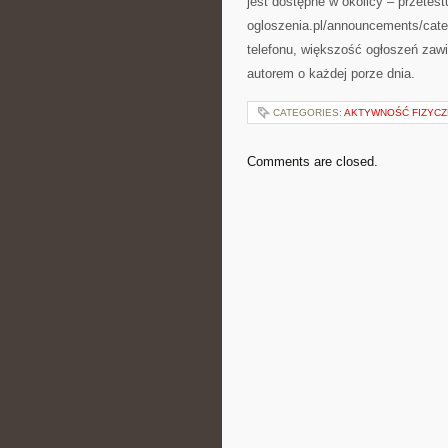
jest dostępne w okolicy – przetest
ogloszenia.pl/announcements/cate
telefonu, większość ogłoszeń zaw
autorem o każdej porze dnia.
CATEGORIES:
AKTYWNOŚĆ FIZYCZ
Comments are closed.