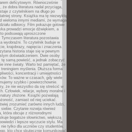
owarem deficytowym. Równocześnie
, że dobra literatura nadal przyciąga,
ostaje z czytelnikiem na długo po
tatniej strony. Książka ma tę niezwykłą
d wieloma innymi mediami, że wymaga
ziału odbiorcy. Film pokazuje gotowe
yka prowadzi emocje dźwiękiem, a
ęsto podsuwają uproszczone
e. Tymczasem literatura pozostawia
la wyobraźni. To czytelnik buduje w
cie, krajobrazy, napięcia i znaczenia.
ytana historia staje się w pewnym
istym doświadczeniem. Dwie osoby
 tę samą powieść, a jednak zobaczyć
nie inne światy. Warto też pamiętać, że
t treningiem myślenia. Dłuższa forma
liwości, koncentracji i umiejętności
tków. To ważne w czasach, gdy wiele
umujemy szybko i powierzchownie.
czy, że nie wszystko da się streścić w
ch. Człowiek, relacje, wybory moralne i
z natury złożone. Książki pozwalają
ożoność, zamiast od niej uciekać.
atwiej zrozumieć zarówno innych ludzi,
 siebie. Czytanie rozwija również
, która obcuje z różnorodnymi
skuje bogatsze słownictwo, większą
owiedzi i lepsze wyczucie stylu. Ma
 nie tylko dla uczniów czy studentów,
dego, kto chce skutecznie komunikować