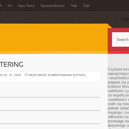
ek
Tagi
Tagi
Śni
Spis Treści
Sprawiedliwość
SUB
TERING
Czytanie ksi
najważniejsz
WARSZAWSKI
LIS - 8 - 2025
MOŻLIWOŚĆ KOMENTOWANIA
ZOSTAŁA
i wrażliwośc
CATERING
pojawia się 
krótkimi fil
natłokiem cy
że współcze
cierpliwości
stało się t
jednak widać
inspiruje i z
odłożeniu os
przewagę na
aktywnego ud