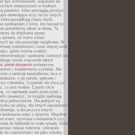
afi być schronieniem, impulsem do
 cichym towarzyszem w trudnym
ą powieści, które pomagają przeżyć
rtaże otwierające oczy na los innych
e, które porządkują chaos myśli.
a spotkaniem z kimś, kto nazwał to,
ie potrafiliśmy ubrać w słowa. Ta
eratury do dotykania spraw
h sprawia, że mimo zmian
nych jej rola pozostaje wyjątkowa. W
yfrowej codzienności coraz więcej osób
iejsc, gdzie można znaleźć
rekomendacje i spokojnie zanurzyć się
dlatego rośnie znaczenie takich
jak
portal ekspercki
poświęcony
utorom i świadomemu czytaniu. Nie
znie o rankingi bestsellerów, lecz o
eraturze, o jej sensie, wpływie i
ciu człowieka. Czytelnik nie chce już
eć, co jest modne. Często chce
ię, co naprawdę warto przeczytać i
rto zauważyć, że książki spełniają
unkcji jednocześnie. Dla jednych są
zynku po pracy, dla innych narzędziem
odowego, a dla jeszcze innych
 budowanie więzi z dziećmi. Wspólne
zed snem, rozmowa o bohaterach czy
awa do biblioteki to małe rytuały, które
acniać relacje rodzinne. Literatura
y do codzienności nie jako szkolny