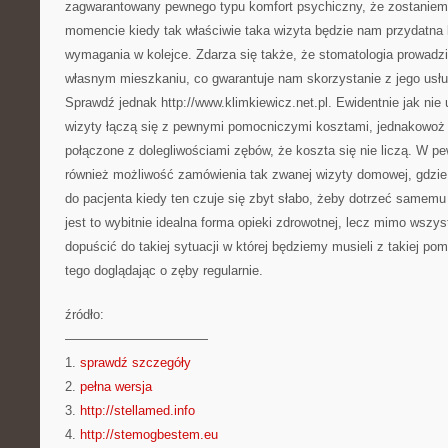
zagwarantowany pewnego typu komfort psychiczny, że zostaniemy
momencie kiedy tak właściwie taka wizyta będzie nam przydatna
wymagania w kolejce. Zdarza się także, że stomatologia prowadz
własnym mieszkaniu, co gwarantuje nam skorzystanie z jego usług
Sprawdź jednak http://www.klimkiewicz.net.pl. Ewidentnie jak nie 
wizyty łączą się z pewnymi pomocniczymi kosztami, jednakowoż 
połączone z dolegliwościami zębów, że koszta się nie liczą. W pe
również możliwość zamówienia tak zwanej wizyty domowej, gdzie 
do pacjenta kiedy ten czuje się zbyt słabo, żeby dotrzeć samemu
jest to wybitnie idealna forma opieki zdrowotnej, lecz mimo wszyst
dopuścić do takiej sytuacji w której będziemy musieli z takiej p
tego doglądając o zęby regularnie.
źródło:
———————————
1.
sprawdź szczegóły
2.
pełna wersja
3.
http://stellamed.info
4.
http://stemogbestem.eu