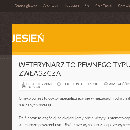
Archiwum
Krzysiek
Strona główna
Śni
Spis Treści
Sprawi
JESIEŃ
WETERYNARZ TO PEWNEGO TYPU
ZWŁASZCZA
POSTED BY ADMIN
POSTED ON SIE - 17 - 2025
MOŻLIWOŚĆ 
WYŁĄCZONA
Ginekolog jest to doktor specjalizujący się w narządach rodnych 
nielicznych profesji
Dziś coraz to częściej selekcjonujemy opcję wizyty u stomatolog
w sektorze powszechnym. Być może wynika to z tego, że wybier