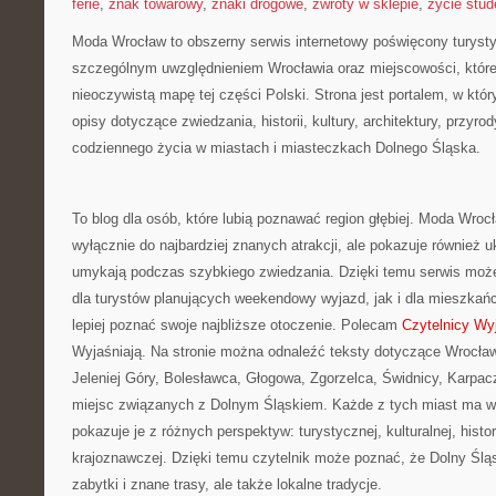
ferie
,
znak towarowy
,
znaki drogowe
,
zwroty w sklepie
,
życie stud
Moda Wrocław to obszerny serwis internetowy poświęcony turyst
szczególnym uwzględnieniem Wrocławia oraz miejscowości, które
nieoczywistą mapę tej części Polski. Strona jest portalem, w kt
opisy dotyczące zwiedzania, historii, kultury, architektury, przyro
codziennego życia w miastach i miasteczkach Dolnego Śląska.
To blog dla osób, które lubią poznawać region głębiej. Moda Wrocł
wyłącznie do najbardziej znanych atrakcji, ale pokazuje również uk
umykają podczas szybkiego zwiedzania. Dzięki temu serwis moż
dla turystów planujących weekendowy wyjazd, jak i dla mieszkań
lepiej poznać swoje najbliższe otoczenie. Polecam
Czytelnicy Wy
Wyjaśniają. Na stronie można odnaleźć teksty dotyczące Wrocław
Jeleniej Góry, Bolesławca, Głogowa, Zgorzelca, Świdnicy, Karpacz
miejsc związanych z Dolnym Śląskiem. Każde z tych miast ma wł
pokazuje je z różnych perspektyw: turystycznej, kulturalnej, histo
krajoznawczej. Dzięki temu czytelnik może poznać, że Dolny Śląs
zabytki i znane trasy, ale także lokalne tradycje.