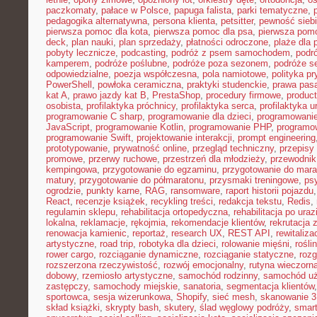
paczkomaty
,
pałace w Polsce
,
papuga falista
,
parki tematyczne
,
pedagogika alternatywna
,
persona klienta
,
petsitter
,
pewność sieb
pierwsza pomoc dla kota
,
pierwsza pomoc dla psa
,
pierwsza pom
deck
,
plan nauki
,
plan sprzedaży
,
płatności odroczone
,
plaże dla 
pobyty lecznicze
,
podcasting
,
podróż z psem samochodem
,
podr
kamperem
,
podróże poślubne
,
podróże poza sezonem
,
podróże se
odpowiedzialne
,
poezja współczesna
,
pola namiotowe
,
polityka p
PowerShell
,
powłoka ceramiczna
,
praktyki studenckie
,
prawa pas
kat A
,
prawo jazdy kat B
,
PrestaShop
,
procedury firmowe
,
product
osobista
,
profilaktyka próchnicy
,
profilaktyka serca
,
profilaktyka 
programowanie C sharp
,
programowanie dla dzieci
,
programowani
JavaScript
,
programowanie Kotlin
,
programowanie PHP
,
programo
programowanie Swift
,
projektowanie interakcji
,
prompt engineering
prototypowanie
,
prywatność online
,
przegląd techniczny
,
przepisy
promowe
,
przerwy ruchowe
,
przestrzeń dla młodzieży
,
przewodnik
kempingowa
,
przygotowanie do egzaminu
,
przygotowanie do mara
matury
,
przygotowanie do półmaratonu
,
przysmaki treningowe
,
ps
ogrodzie
,
punkty karne
,
RAG
,
ransomware
,
raport historii pojazdu
React
,
recenzje książek
,
recykling treści
,
redakcja tekstu
,
Redis
,
regulamin sklepu
,
rehabilitacja ortopedyczna
,
rehabilitacja po uraz
lokalna
,
reklamacje
,
rękojmia
,
rekomendacje klientów
,
rekrutacja 
renowacja kamienic
,
reportaż
,
research UX
,
REST API
,
rewitaliza
artystyczne
,
road trip
,
robotyka dla dzieci
,
rolowanie mięśni
,
rośli
rower cargo
,
rozciąganie dynamiczne
,
rozciąganie statyczne
,
roz
rozszerzona rzeczywistość
,
rozwój emocjonalny
,
rutyna wieczorn
dobowy
,
rzemiosło artystyczne
,
samochód rodzinny
,
samochód u
zastępczy
,
samochody miejskie
,
sanatoria
,
segmentacja klientów
sportowca
,
sesja wizerunkowa
,
Shopify
,
sieć mesh
,
skanowanie 
skład książki
,
skrypty bash
,
skutery
,
ślad węglowy podróży
,
smar