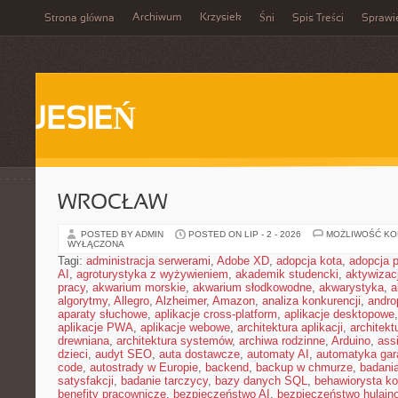
Archiwum
Krzysiek
Strona główna
Śni
Spis Treści
Sprawi
JESIEŃ
WROCŁAW
POSTED BY ADMIN
POSTED ON LIP - 2 - 2026
MOŻLIWOŚĆ K
WYŁĄCZONA
Tagi:
administracja serwerami
,
Adobe XD
,
adopcja kota
,
adopcja 
AI
,
agroturystyka z wyżywieniem
,
akademik studencki
,
aktywizac
pracy
,
akwarium morskie
,
akwarium słodkowodne
,
akwarystyka
,
a
algorytmy
,
Allegro
,
Alzheimer
,
Amazon
,
analiza konkurencji
,
andro
aparaty słuchowe
,
aplikacje cross-platform
,
aplikacje desktopowe
aplikacje PWA
,
aplikacje webowe
,
architektura aplikacji
,
architekt
drewniana
,
architektura systemów
,
archiwa rodzinne
,
Arduino
,
ass
dzieci
,
audyt SEO
,
auta dostawcze
,
automaty AI
,
automatyka ga
code
,
autostrady w Europie
,
backend
,
backup w chmurze
,
badania
satysfakcji
,
badanie tarczycy
,
bazy danych SQL
,
behawiorysta k
benefity pracownicze
,
bezpieczeństwo AI
,
bezpieczeństwo hulajno