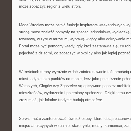
może zobaczyć region z wielu stron.
Moda Wrocław może pełnić funkcję inspiratora weekendowych wy
stronę może znaleźć pomysły na spacer, jednodniową wycieczkę,
rowerową, wizytę w muzeum, wyprawę w góry albo odkrywanie mn
Portal może być pomocny wtedy, gdy ktoś zastanawia się, co robi
pojechać z dziećmi, co zobaczyć w okolicy albo jak lepiej poznać
W treściach strony wyraźnie widać zainteresowanie tożsamością mi
miast jedynie jako punktów na mapie, lecz jako przestrzenie pełn
Wałbrzych, Głogów czy Zgorzelec są opisywane poprzez architektur
mieszkańców, wydarzenia i przemiany społeczne. Dzięki temu czy
zrozumieć, jak lokalne tradycje budują atmosferę.
Serwis może zainteresować również osoby, które lubią spacerować
miejsc atrakcyjnych wizualnie: stare rynki, mosty, kamienice, za