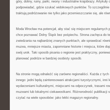
góry, doliny, ruiny, parki, neony i industrialne krajobrazy. Artykuł
podpowiadać, gdzie szukać widokowych punktów. To szczególnie 
traktują podróżowanie nie tylko jako przemieszczanie się, ale równ
Moda Wrocław ma potencjał, aby stać się miejscem regularnych p
chce poznawać Dolny Śląsk bez pośpiechu. Strona zachęca do te
zwiedzania na najbardziej znanych punktach, ale sprawdzać równi
muzea, mniejsze miasta, zapomniane historie i miejsca, które do
swój urok. Taki sposób pisania o regionie jest praktyczny, poniew
planować podróże w bardziej osobisty sposób.
Na stronie mogą odnaleźć się zarówno regionaliści. Każda z tyc
innego: jedni będą zainteresowani atrakcjami turystycznymi, inni 
wydarzeniami kulturalnymi, miejscami na odpoczynek, trasami r
muzeami lub lokalnymi ciekawostkami. Różnorodność publikacji 
czytać na wiele sposobów: jako lekki magazyn regionalny.