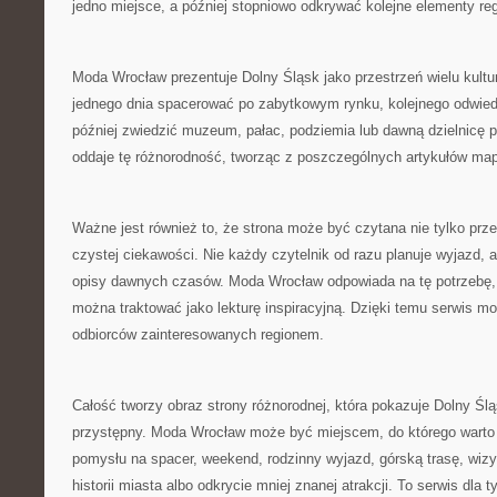
jedno miejsce, a później stopniowo odkrywać kolejne elementy re
Moda Wrocław prezentuje Dolny Śląsk jako przestrzeń wielu kultu
jednego dnia spacerować po zabytkowym rynku, kolejnego odwied
później zwiedzić muzeum, pałac, podziemia lub dawną dzielnicę 
oddaje tę różnorodność, tworząc z poszczególnych artykułów mapę
Ważne jest również to, że strona może być czytana nie tylko prze
czystej ciekawości. Nie każdy czytelnik od razu planuje wyjazd, 
opisy dawnych czasów. Moda Wrocław odpowiada na tę potrzebę, d
można traktować jako lekturę inspiracyjną. Dzięki temu serwis m
odbiorców zainteresowanych regionem.
Całość tworzy obraz strony różnorodnej, która pokazuje Dolny Ślą
przystępny. Moda Wrocław może być miejscem, do którego warto
pomysłu na spacer, weekend, rodzinny wyjazd, górską trasę, wi
historii miasta albo odkrycie mniej znanej atrakcji. To serwis dla