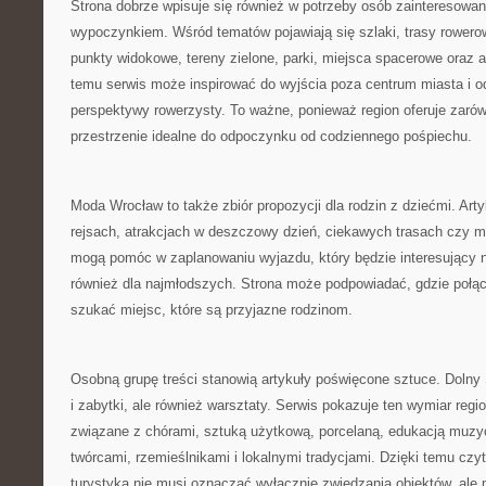
Strona dobrze wpisuje się również w potrzeby osób zainteresow
wypoczynkiem. Wśród tematów pojawiają się szlaki, trasy rowero
punkty widokowe, tereny zielone, parki, miejsca spacerowe oraz a
temu serwis może inspirować do wyjścia poza centrum miasta i 
perspektywy rowerzysty. To ważne, ponieważ region oferuje zarówn
przestrzenie idealne do odpoczynku od codziennego pośpiechu.
Moda Wrocław to także zbiór propozycji dla rodzin z dziećmi. Art
rejsach, atrakcjach w deszczowy dzień, ciekawych trasach czy 
mogą pomóc w zaplanowaniu wyjazdu, który będzie interesujący ni
również dla najmłodszych. Strona może podpowiadać, gdzie połąc
szukać miejsc, które są przyjazne rodzinom.
Osobną grupę treści stanowią artykuły poświęcone sztuce. Dolny Ś
i zabytki, ale również warsztaty. Serwis pokazuje ten wymiar regi
związane z chórami, sztuką użytkową, porcelaną, edukacją muzyc
twórcami, rzemieślnikami i lokalnymi tradycjami. Dzięki temu cz
turystyka nie musi oznaczać wyłącznie zwiedzania obiektów, ale