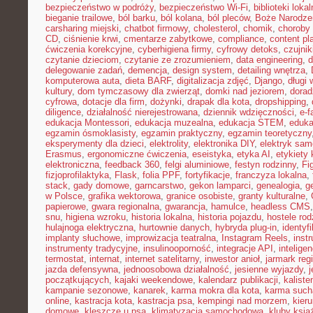
bezpieczeństwo w podróży
,
bezpieczeństwo Wi-Fi
,
biblioteki loka
bieganie trailowe
,
ból barku
,
ból kolana
,
ból pleców
,
Boże Narodze
carsharing miejski
,
chatbot firmowy
,
cholesterol
,
chomik
,
choroby
CD
,
ciśnienie krwi
,
cmentarze zabytkowe
,
compliance
,
content pl
ćwiczenia korekcyjne
,
cyberhigiena firmy
,
cyfrowy detoks
,
czujnik
czytanie dzieciom
,
czytanie ze zrozumieniem
,
data engineering
,
d
delegowanie zadań
,
demencja
,
design system
,
detailing wnętrza
,
komputerowa auta
,
dieta BARF
,
digitalizacja zdjęć
,
Django
,
długi
kultury
,
dom tymczasowy dla zwierząt
,
domki nad jeziorem
,
dora
cyfrowa
,
dotacje dla firm
,
dożynki
,
drapak dla kota
,
dropshipping
,
diligence
,
działalność nierejestrowana
,
dziennik wdzięczności
,
e-f
edukacja Montessori
,
edukacja muzealna
,
edukacja STEM
,
eduka
egzamin ósmoklasisty
,
egzamin praktyczny
,
egzamin teoretyczny
eksperymenty dla dzieci
,
elektrolity
,
elektronika DIY
,
elektryk sa
Erasmus
,
ergonomiczne ćwiczenia
,
eseistyka
,
etyka AI
,
etykiety 
elektroniczna
,
feedback 360
,
felgi aluminiowe
,
festyn rodzinny
,
Fi
fizjoprofilaktyka
,
Flask
,
folia PPF
,
fortyfikacje
,
franczyza lokalna
,
stack
,
gady domowe
,
garncarstwo
,
gekon lamparci
,
genealogia
,
g
w Polsce
,
grafika wektorowa
,
granice osobiste
,
granty kulturalne
,
papierowe
,
gwara regionalna
,
gwarancja
,
hamulce
,
headless CMS
snu
,
higiena wzroku
,
historia lokalna
,
historia pojazdu
,
hostele rod
hulajnoga elektryczna
,
hurtownie danych
,
hybryda plug-in
,
identyf
implanty słuchowe
,
improwizacja teatralna
,
Instagram Reels
,
inst
instrumenty tradycyjne
,
insulinooporność
,
integracje API
,
intelige
termostat
,
internat
,
internet satelitarny
,
inwestor anioł
,
jarmark reg
jazda defensywna
,
jednoosobowa działalność
,
jesienne wyjazdy
,
j
początkujących
,
kajaki weekendowe
,
kalendarz publikacji
,
kaliste
kampanie sezonowe
,
kanarek
,
karma mokra dla kota
,
karma such
online
,
kastracja kota
,
kastracja psa
,
kempingi nad morzem
,
kieru
domowe
,
kleszcze u psa
,
klimatyzacja samochodowa
,
kluby ksią