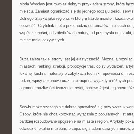
Moda Wrocław jest również dobrym przykładem strony, która łącz
miejscu. Zamiast ograniczać się do jednego rodzaju treści, serwis
Dolnego Śląska jako regionu, w którym każde miasto i każda oko
opowieść. Czytelnik może przechodzić od tematów miejskich do gó
współczesności, od zabytków do natury, od przemysłu do sztuki, 
miejsc mniej oczywistych.
Dużą zaletą takiej strony jest jej elastyczność. Można ją rozwijać
miastach, rankingi atrakcji, propozycje tras, opisy wydarzeń, arty
lokalnej kuchni, materiały o zabytkach techniki, opowieści o mies
rodzin, wpisy sezonowe oraz inspiracje na wyjazdy o różnych por
ogromne możliwości tworzenia treści, ponieważ jest regionem ró
Serwis może szczególnie dobrze sprawdzać się przy wyszukiwaniu
Osoby, które nie chcą korzystać wyłącznie z popularnych list atra
bardziej rozbudowane spojrzenie na miasta i region. Artykuły pok
odwiedzić lokalne muzeum, przejść się śladem dawnych murów, 