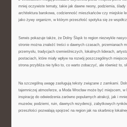
mniej oczywiste tematy, takie jak dawne neony, podziemia, ślady
architektura barokowa, codzienność mieszkańców czy miejskie leg
jako żywy organizm, w którym przeszłość spotyka się ze współc
Serwis pokazuje także, że Dolny Śląsk to region niezwykle nasy
stronie można znaleźć treści o dawnych czasach, przemianach mia
przemysłu, tradycjach rzemieślniczych, lokalnych liderach, artys
postaciach, które miały wpływ na rozwój poszczególnych miejsco
strona przybliża nie tylko to, co warto zobaczyć, ale również to, s
Na szczególną uwagę zasługują teksty związane z zamkami. Doln
tajemniczej atmosferze, a Moda Wrocław może być miejscem, w k
inspirację do odwiedzenia zarówno popularnych atrakcji, jak i mni
muzeów, podziemi, ruin, dawnych rezydencji, zabytkowych rynkó
przeszłości pozwalają spojrzeć na region jak na skarbnicę lokalne