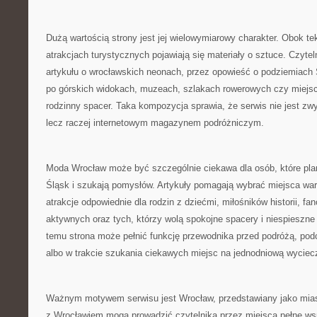
Dużą wartością strony jest jej wielowymiarowy charakter. Obok te
atrakcjach turystycznych pojawiają się materiały o sztuce. Czyte
artykułu o wrocławskich neonach, przez opowieść o podziemiach 
po górskich widokach, muzeach, szlakach rowerowych czy miejs
rodzinny spacer. Taka kompozycja sprawia, że serwis nie jest zwy
lecz raczej internetowym magazynem podróżniczym.
Moda Wrocław może być szczególnie ciekawa dla osób, które plan
Śląsk i szukają pomysłów. Artykuły pomagają wybrać miejsca war
atrakcje odpowiednie dla rodzin z dziećmi, miłośników historii, fan
aktywnych oraz tych, którzy wolą spokojne spacery i niespieszne
temu strona może pełnić funkcję przewodnika przed podróżą, po
albo w trakcie szukania ciekawych miejsc na jednodniową wyciec
Ważnym motywem serwisu jest Wrocław, przedstawiany jako miast
z Wrocławiem mogą prowadzić czytelnika przez miejsca pełne ws