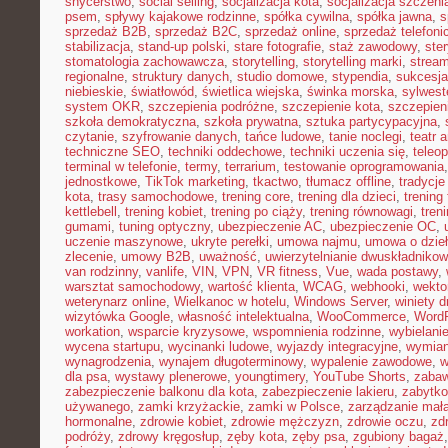
snycerstwo
,
social selling
,
socjalizacja kota
,
socjalizacja szczeni
psem
,
spływy kajakowe rodzinne
,
spółka cywilna
,
spółka jawna
,
s
sprzedaż B2B
,
sprzedaż B2C
,
sprzedaż online
,
sprzedaż telefoni
stabilizacja
,
stand-up polski
,
stare fotografie
,
staż zawodowy
,
ster
stomatologia zachowawcza
,
storytelling
,
storytelling marki
,
stream
regionalne
,
struktury danych
,
studio domowe
,
stypendia
,
sukcesja
niebieskie
,
światłowód
,
świetlica wiejska
,
świnka morska
,
sylwest
system OKR
,
szczepienia podróżne
,
szczepienie kota
,
szczepien
szkoła demokratyczna
,
szkoła prywatna
,
sztuka partycypacyjna
,
czytanie
,
szyfrowanie danych
,
tańce ludowe
,
tanie noclegi
,
teatr 
techniczne SEO
,
techniki oddechowe
,
techniki uczenia się
,
teleo
terminal w telefonie
,
termy
,
terrarium
,
testowanie oprogramowania
jednostkowe
,
TikTok marketing
,
tkactwo
,
tłumacz offline
,
tradycje
kota
,
trasy samochodowe
,
trening core
,
trening dla dzieci
,
trening
kettlebell
,
trening kobiet
,
trening po ciąży
,
trening równowagi
,
tren
gumami
,
tuning optyczny
,
ubezpieczenie AC
,
ubezpieczenie OC
,
uczenie maszynowe
,
ukryte perełki
,
umowa najmu
,
umowa o dzie
zlecenie
,
umowy B2B
,
uważność
,
uwierzytelnianie dwuskładniko
van rodzinny
,
vanlife
,
VIN
,
VPN
,
VR fitness
,
Vue
,
wada postawy
,
warsztat samochodowy
,
wartość klienta
,
WCAG
,
webhooki
,
wekto
weterynarz online
,
Wielkanoc w hotelu
,
Windows Server
,
winiety 
wizytówka Google
,
własność intelektualna
,
WooCommerce
,
WordP
workation
,
wsparcie kryzysowe
,
wspomnienia rodzinne
,
wybielani
wycena startupu
,
wycinanki ludowe
,
wyjazdy integracyjne
,
wymian
wynagrodzenia
,
wynajem długoterminowy
,
wypalenie zawodowe
,
w
dla psa
,
wystawy plenerowe
,
youngtimery
,
YouTube Shorts
,
zaba
zabezpieczenie balkonu dla kota
,
zabezpieczenie lakieru
,
zabytko
używanego
,
zamki krzyżackie
,
zamki w Polsce
,
zarządzanie małą
hormonalne
,
zdrowie kobiet
,
zdrowie mężczyzn
,
zdrowie oczu
,
zd
podróży
,
zdrowy kręgosłup
,
zęby kota
,
zęby psa
,
zgubiony bagaż