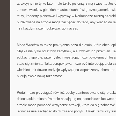
atrakcyjny nie tylko latem, ale także jesienią, zimą i wiosną. Jes
zimowe widoki w górskich miasteczkach, świąteczne jarmarki, wio
rejsy, koncerty plenerowe i wyprawy w Karkonosze tworzą szerokie 
publikowane na stronie mogą zachęcać do tego, aby wracać do re
i za każdym razem odkrywać go inaczej.
Moda Wrocław to także praktyczna baza dla osób, które chcą lep
Śląska nie tylko od strony zabytków, ale również ich przemian. Te
edukacji, sporcie, przemyśle, inwestycjach czy powojennych losa
stale się zmienia. Taka perspektywa może być interesująca dla cz
wiedzieć, jak dawne tradycje wpływają na współczesny charakter 
budują swoją nową tożsamość.
Portal może przyciągać również osoby zainteresowane city breaka
dolnośląskie miasta świetnie nadają się na jednodniowe lub week
stronie mogą pomagać w wyborze atrakcji, które da się zobaczyć p
jednocześnie zachęcać do dłuższego pobytu. Dzięki temu czytel