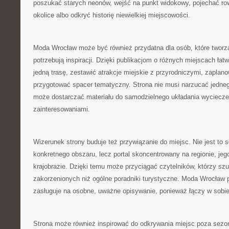
poszukać starych neonów, wejść na punkt widokowy, pojechać ro
okolice albo odkryć historię niewielkiej miejscowości.
Moda Wrocław może być również przydatna dla osób, które tworzą
potrzebują inspiracji. Dzięki publikacjom o różnych miejscach łat
jedną trasę, zestawić atrakcje miejskie z przyrodniczymi, zaplan
przygotować spacer tematyczny. Strona nie musi narzucać jedne
może dostarczać materiału do samodzielnego układania wyciecze
zainteresowaniami.
Wizerunek strony buduje też przywiązanie do miejsc. Nie jest to 
konkretnego obszaru, lecz portal skoncentrowany na regionie, jego 
krajobrazie. Dzięki temu może przyciągać czytelników, którzy szuk
zakorzenionych niż ogólne poradniki turystyczne. Moda Wrocław 
zasługuje na osobne, uważne opisywanie, ponieważ łączy w sobi
Strona może również inspirować do odkrywania miejsc poza sezo