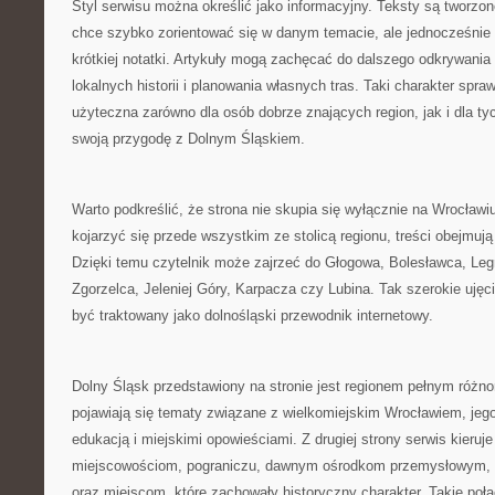
Styl serwisu można określić jako informacyjny. Teksty są tworzon
chce szybko zorientować się w danym temacie, ale jednocześnie 
krótkiej notatki. Artykuły mogą zachęcać do dalszego odkrywania
lokalnych historii i planowania własnych tras. Taki charakter spr
użyteczna zarówno dla osób dobrze znających region, jak i dla ty
swoją przygodę z Dolnym Śląskiem.
Warto podkreślić, że strona nie skupia się wyłącznie na Wrocła
kojarzyć się przede wszystkim ze stolicą regionu, treści obejmuj
Dzięki temu czytelnik może zajrzeć do Głogowa, Bolesławca, Leg
Zgorzelca, Jeleniej Góry, Karpacza czy Lubina. Tak szerokie ujęc
być traktowany jako dolnośląski przewodnik internetowy.
Dolny Śląsk przedstawiony na stronie jest regionem pełnym różnor
pojawiają się tematy związane z wielkomiejskim Wrocławiem, jego 
edukacją i miejskimi opowieściami. Z drugiej strony serwis kier
miejscowościom, pograniczu, dawnym ośrodkom przemysłowym
oraz miejscom, które zachowały historyczny charakter. Takie połą