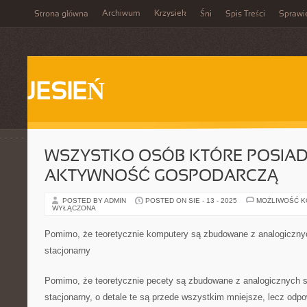
Archiwum
Krzysiek
Strona główna
Śni
Spis Treści
Sprawi
JESIEŃ
WSZYSTKO OSÓB KTÓRE POSIA
AKTYWNOŚĆ GOSPODARCZĄ
POSTED BY ADMIN
POSTED ON SIE - 13 - 2025
MOŻLIWOŚĆ 
WYŁĄCZONA
Pomimo, że teoretycznie komputery są zbudowane z analogiczny
stacjonarny
Pomimo, że teoretycznie pecety są zbudowane z analogicznych 
stacjonarny, o detale te są przede wszystkim mniejsze, lecz odpow