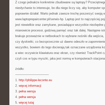
Z czego jednakże konkretnie zbudowane są laptopy? Przeciętneg
niesłychanie to interesuje, bo dla niego liczy się, aby komputer sp
poprawnie działał. Warto jednak zawsze trochę poszerzyć swoją 
www.laptoprepaircenter.pl/serwis-hp. Laptop jest to najczęściej p
jest niewielkie oraz zamykane, posiadające wszystkie niezbędne
mianowicie procesor, godziwą pamięć oraz tak dalej. Następne isto
brakuje przeważnie w netbookach to wybrane nośniki dla wejścia
czy dyskietki, co bezsprzecznie uż dawno odeszło w zapomnienie
wszystko, bowiem do tego docierają tak oznaczane urządzenia k
a wiec oczywicie klawiatura oraz ekran, czy również TrackPoint 
czyli cos w typu myszki, jaka jest normą w komputerach stacjona
źródło:
———————————
1.
http://philippe-leconte.eu
2.
więcej informacji
3.
pełna wersja
4.
pełna wersja
5.
więcej tutaj