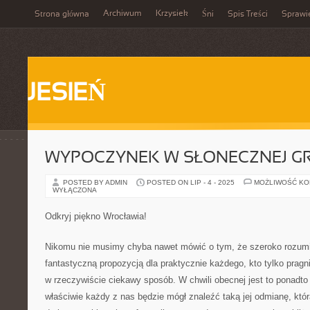
Archiwum
Krzysiek
Strona główna
Śni
Spis Treści
Sprawi
JESIEŃ
WYPOCZYNEK W SŁONECZNEJ GR
POSTED BY ADMIN
POSTED ON LIP - 4 - 2025
MOŻLIWOŚĆ K
WYŁĄCZONA
Odkryj piękno Wrocławia!
Nikomu nie musimy chyba nawet mówić o tym, że szeroko rozumi
fantastyczną propozycją dla praktycznie każdego, kto tylko prag
w rzeczywiście ciekawy sposób. W chwili obecnej jest to ponadto 
właściwie każdy z nas będzie mógł znaleźć taką jej odmianę, któr