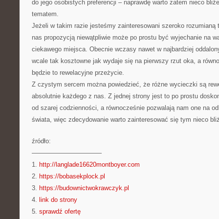
do jego osobistych preferencji – naprawdę warto zatem nieco bliż
tematem.
Jeżeli w takim razie jesteśmy zainteresowani szeroko rozumianą t
nas propozycją niewątpliwie może po prostu być wyjechanie na w
ciekawego miejsca. Obecnie wczasy nawet w najbardziej oddalon
wcale tak kosztowne jak wydaje się na pierwszy rzut oka, a równ
będzie to rewelacyjne przeżycie.
Z czystym sercem można powiedzieć, że różne wycieczki są rewe
absolutnie każdego z nas. Z jednej strony jest to po prostu dosk
od szarej codzienności, a równocześnie pozwalają nam one na o
świata, więc zdecydowanie warto zainteresować się tym nieco bliż
źródło:
———————————
1.
http://langlade16620montboyer.com
2.
https://bobasekplock.pl
3.
https://budownictwokrawczyk.pl
4.
link do strony
5.
sprawdź ofertę