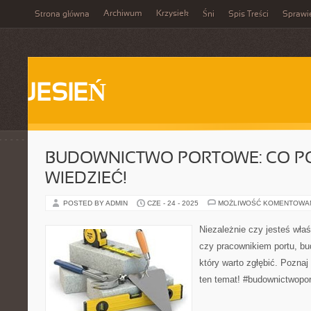
Archiwum
Krzysiek
Strona główna
Śni
Spis Treści
Sprawi
JESIEŃ
BUDOWNICTWO PORTOWE: CO P
WIEDZIEĆ!
POSTED BY ADMIN
CZE - 24 - 2025
MOŻLIWOŚĆ KOMENTOWA
Niezależnie czy jesteś wła
czy pracownikiem portu, bu
który warto zgłębić. Poznaj
ten temat! #budownictwopor