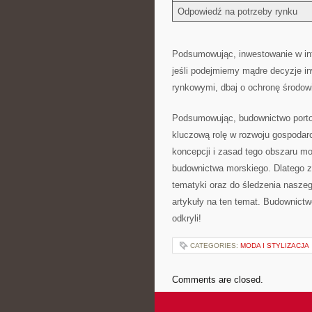
Odpowiedź na potrzeby rynku
Podsumowując, inwestowanie⁣ w​ in
⁣jeśli podejmiemy mądre​ decyzje in
rynkowymi, dbaj o ochronę środowi
Podsumowując, budownictwo portowe
kluczową ⁤rolę ‍w rozwoju gospoda
⁣koncepcji⁤ i zasad tego obszaru ⁢
‌budownictwa morskiego. Dlatego z
tematyki ⁤oraz do śledzenia⁢ naszeg
artykuły na ten temat. Budownictw
odkryli!
CATEGORIES:
MODA I STYLIZACJA
Comments are closed.