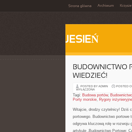
Archiwum
Krzysi
Strona główna
JESIEŃ
BUDOWNICTWO P
WIEDZIEĆ!
POSTED BY ADMIN
POSTED ON
WYŁĄCZONA
Tagi:
Budowa portów
,
Budownictwo
Porty morskie
,
Rygory inżynieryjn
Witajcie, drodzy czytelnicy! Dziś
portowego. Budownictwo portowe to 
odgrywa‌ kluczową ⁢rolę w ⁢rozwoj
artykule „Budownictwo​ Portowe: C