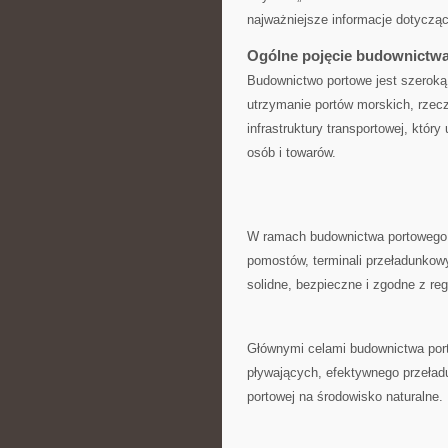
najważniejsze informacje dotyczące
Ogólne pojęcie ​budownictw
Budownictwo portowe‍ jest‌ szeroką d
‍utrzymanie portów morskich, rzecz
infrastruktury​ transportowej, któ
osób i towarów.
W ramach budownictwa portowego za
pomostów, terminali ‌przeładunkow
solidne,​ bezpieczne i ⁢zgodne z r
Głównymi celami budownictwa ⁣por
pływających, efektywnego przeładu
portowej na środowisko⁤ naturalne.