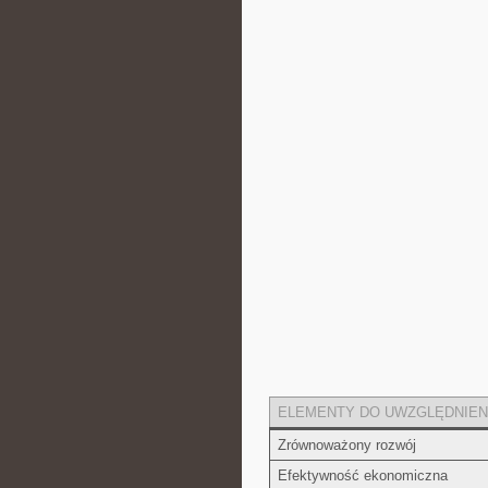
ELEMENTY DO UWZGLĘDNIEN
Zrównoważony rozwój
Efektywność ekonomiczna