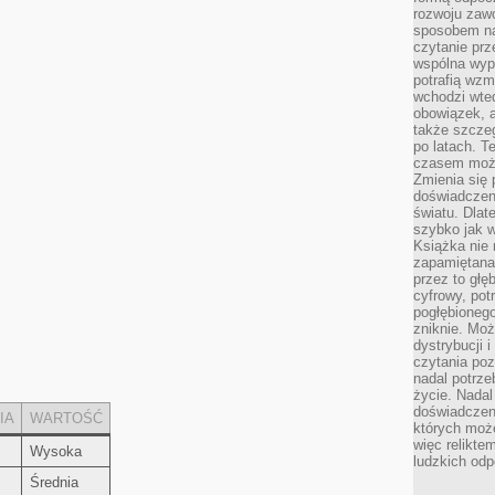
rozwoju zaw
sposobem na
czytanie pr
wspólna wypr
potrafią wzm
wchodzi wted
obowiązek, a
także szcze
po latach. T
czasem może
Zmienia się 
doświadczeni
światu. Dlate
szybko jak w
Książka nie 
zapamiętana.
przez to głę
cyfrowy, potr
pogłębionego
zniknie. Moż
dystrybucji 
czytania poz
nadal potrze
życie. Nadal
doświadczeni
IA
WARTOŚĆ
których moż
więc relikte
Wysoka
ludzkich od
Średnia