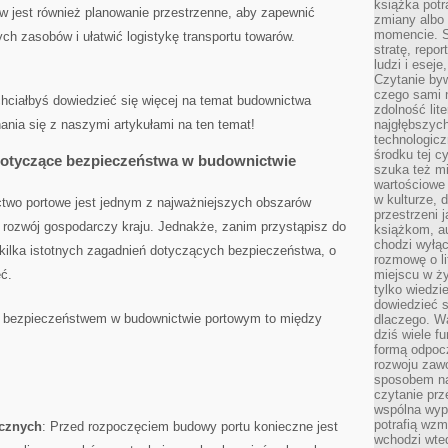
książka potr
jest również planowanie przestrzenne, ​aby zapewnić
zmiany albo
momencie. S
​ zasobów ‌i⁤ ułatwić logistykę transportu towarów.
stratę, repo
ludzi i esej
Czytanie byw
czego sami n
‍i chciałbyś dowiedzieć się więcej na temat ‍budownictwa
zdolność lit
nia się‍ z ​naszymi artykułami na ten temat!
najgłębszyc
technologicz
środku tej c
dotyczące bezpieczeństwa ⁢w budownictwie
szuka też m
wartościowe 
w kulturze, 
two portowe⁤ jest jednym z najważniejszych obszarów
przestrzeni 
a rozwój gospodarczy​ kraju. Jednakże, zanim przystąpisz do
książkom, a
chodzi wyłąc
ieje ⁤kilka istotnych zagadnień dotyczących bezpieczeństwa, o
rozmowę o lit
eć.
miejscu w ży
tylko wiedzi
dowiedzieć s
z​ bezpieczeństwem w budownictwie portowym‍ to między
dlaczego. Wa
dziś wiele f
formą odpoc
rozwoju zaw
sposobem na
czytanie pr
wspólna wypr
potrafią wzm
icznych
: ⁤Przed rozpoczęciem budowy portu‌ konieczne‍ jest
wchodzi wted