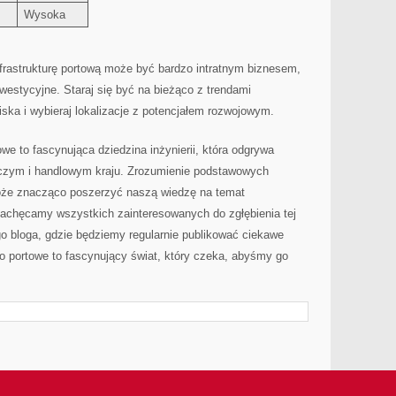
Wysoka
frastrukturę​ portową może być bardzo intratnym​ biznesem,
westycyjne. Staraj się ⁤być na ​bieżąco z trendami
ska i wybieraj lokalizacje z‍ potencjałem rozwojowym.
 to fascynująca⁣ dziedzina inżynierii, która odgrywa
rczym ⁤i handlowym‌ kraju. Zrozumienie podstawowych
może znacząco poszerzyć ⁣naszą‍ wiedzę na temat
achęcamy ‍wszystkich zainteresowanych do zgłębienia‌ tej
o bloga,‍ gdzie będziemy​ regularnie publikować ​ciekawe
o portowe ‌to fascynujący świat, ⁤który czeka, abyśmy go