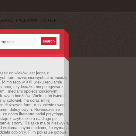
SCRIBE
FACEBOOK
TWITTER
ążek od wieków jest jedną z
ych form rozwijania wyobraźni, wiedzy
i. Mimo tego w XXI wieku regularnie
pytanie, czy książka nie przegrywa z
mami, mediami społecznościowymi i
frowych bodźców. Wiele osób twierdzi,
sny człowiek ma coraz mniej
 do dłuższych form, a skupienie uwagi
owarem deficytowym. Równocześnie
, że dobra literatura nadal przyciąga,
ostaje z czytelnikiem na długo po
tatniej strony. Książka ma tę niezwykłą
d wieloma innymi mediami, że wymaga
ziału odbiorcy. Film pokazuje gotowe