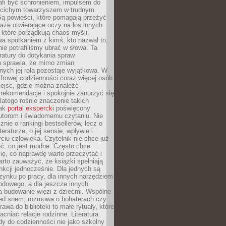
afi być schronieniem, impulsem do
 cichym towarzyszem w trudnym
ą powieści, które pomagają przeżyć
rtaże otwierające oczy na los innych
e, które porządkują chaos myśli.
a spotkaniem z kimś, kto nazwał to,
ie potrafiliśmy ubrać w słowa. Ta
eratury do dotykania spraw
h sprawia, że mimo zmian
nych jej rola pozostaje wyjątkowa. W
yfrowej codzienności coraz więcej osób
iejsc, gdzie można znaleźć
rekomendacje i spokojnie zanurzyć się
dlatego rośnie znaczenie takich
jak
portal ekspercki
poświęcony
utorom i świadomemu czytaniu. Nie
znie o rankingi bestsellerów, lecz o
eraturze, o jej sensie, wpływie i
ciu człowieka. Czytelnik nie chce już
eć, co jest modne. Często chce
ię, co naprawdę warto przeczytać i
rto zauważyć, że książki spełniają
unkcji jednocześnie. Dla jednych są
zynku po pracy, dla innych narzędziem
odowego, a dla jeszcze innych
 budowanie więzi z dziećmi. Wspólne
zed snem, rozmowa o bohaterach czy
awa do biblioteki to małe rytuały, które
acniać relacje rodzinne. Literatura
y do codzienności nie jako szkolny