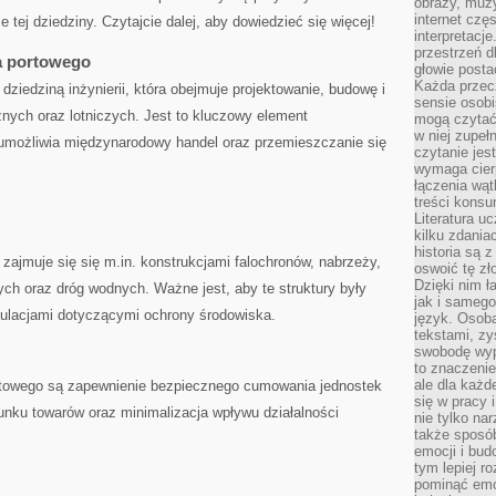
obrazy, muz
internet cz
 tej dziedziny. Czytajcie dalej, aby dowiedzieć się więcej!
interpretacj
przestrzeń d
a portowego
głowie posta
Każda przecz
ziedziną⁢ inżynierii, ⁤która‍ obejmuje projektowanie, ⁤budowę i
sensie osob
nych oraz⁢ lotniczych. Jest‍ to kluczowy element
mogą czytać
w niej zupeł
ry umożliwia​ międzynarodowy handel oraz przemieszczanie się
czytanie jes
wymaga cierp
łączenia wą
treści kons
Literatura u
kilku zdania
historia są 
jmuje się się m.in. konstrukcjami falochronów, nabrzeży,‍
oswoić tę zł
Dzięki nim ł
ych oraz dróg wodnych. Ważne jest, aby te struktury były
jak i samego
egulacjami dotyczącymi ochrony ⁣środowiska.
język. Osoba
tekstami, zy
swobodę wyp
to znaczenie
ale dla każ
towego są ​zapewnienie bezpiecznego ‍cumowania jednostek⁤
się w pracy 
nku towarów oraz minimalizacja wpływu​ działalności
nie tylko na
także sposó
emocji i bud
tym lepiej r
pominąć emo