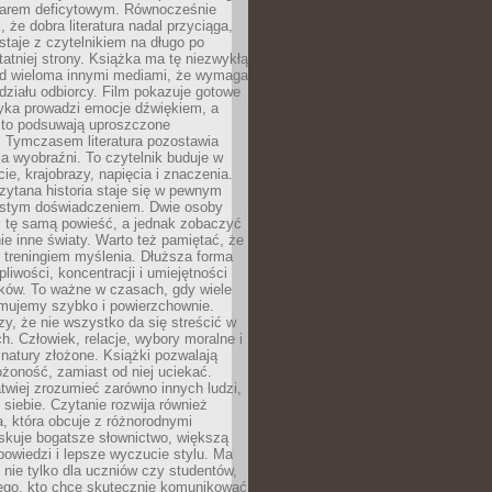
owarem deficytowym. Równocześnie
, że dobra literatura nadal przyciąga,
ostaje z czytelnikiem na długo po
tatniej strony. Książka ma tę niezwykłą
d wieloma innymi mediami, że wymaga
ziału odbiorcy. Film pokazuje gotowe
yka prowadzi emocje dźwiękiem, a
ęsto podsuwają uproszczone
e. Tymczasem literatura pozostawia
la wyobraźni. To czytelnik buduje w
cie, krajobrazy, napięcia i znaczenia.
ytana historia staje się w pewnym
istym doświadczeniem. Dwie osoby
 tę samą powieść, a jednak zobaczyć
nie inne światy. Warto też pamiętać, że
t treningiem myślenia. Dłuższa forma
liwości, koncentracji i umiejętności
tków. To ważne w czasach, gdy wiele
umujemy szybko i powierzchownie.
czy, że nie wszystko da się streścić w
ch. Człowiek, relacje, wybory moralne i
z natury złożone. Książki pozwalają
ożoność, zamiast od niej uciekać.
atwiej zrozumieć zarówno innych ludzi,
 siebie. Czytanie rozwija również
, która obcuje z różnorodnymi
skuje bogatsze słownictwo, większą
owiedzi i lepsze wyczucie stylu. Ma
 nie tylko dla uczniów czy studentów,
dego, kto chce skutecznie komunikować