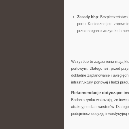
Zasady bhp
: ‍Bezpieczeństwo 
portu. Konieczne jest zapewnie
przestrzeganie wszystkich nor
Wszystkie te ​zagadnienia mają ​kl
portowym. Dlatego​ też, przed przy
dokładne zaplanowanie ⁢i uwzględ
infrastruktury portowej​ i‌ ludzi pra
Rekomendacje ⁣dotyczące inw
Badania rynku wskazują, że inwestow
atrakcyjne dla ‌inwestorów. Dlatego
podejmiesz decyzję inwestycyjną 