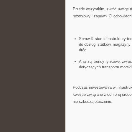
Przede wszystkim, zwróć uwagę na ⁣
⁣rozwojowy i zapewni Ci odpowiedni
Sprawdź stan infrastruktury tec
do​ obsługi statków, ⁣magazyny
dróg.
Analizuj trendy rynkowe: zwróć
⁢dotyczących transportu morski
Podczas inwestowania w infrastrukt
‌kwestie‌ związane⁤ z ochroną środo
nie szkodzą otoczeniu.