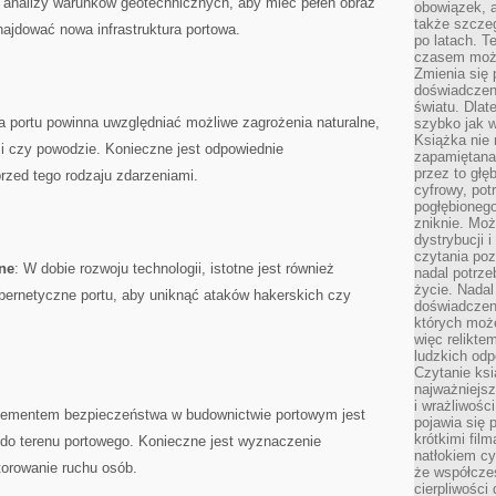
analizy warunków ‌geotechnicznych, aby ⁤mieć‌ pełen obraz
obowiązek, a
także szcze
znajdować nowa infrastruktura portowa.
po latach. T
czasem może
Zmienia się 
doświadczeni
światu. Dlate
 portu⁤ powinna uwzględniać możliwe zagrożenia⁢ naturalne,
szybko jak w
Książka nie 
emi czy powodzie.⁢ Konieczne jest odpowiednie
zapamiętana.
przez to głę
przed⁢ tego ⁣rodzaju zdarzeniami.
cyfrowy, potr
pogłębionego
zniknie. Moż
dystrybucji 
czytania poz
ne
:⁣ W dobie rozwoju technologii, ⁢istotne jest również
nadal potrze
życie. Nadal
bernetyczne portu,⁢ aby uniknąć ataków hakerskich czy
doświadczeni
których moż
więc relikte
ludzkich od
Czytanie ksi
najważniejsz
i wrażliwośc
lementem bezpieczeństwa w‌ budownictwie portowym jest‍
pojawia się 
krótkimi fil
 do⁤ terenu portowego. Konieczne jest wyznaczenie​
natłokiem cy
itorowanie ruchu osób.
że współcze
cierpliwości