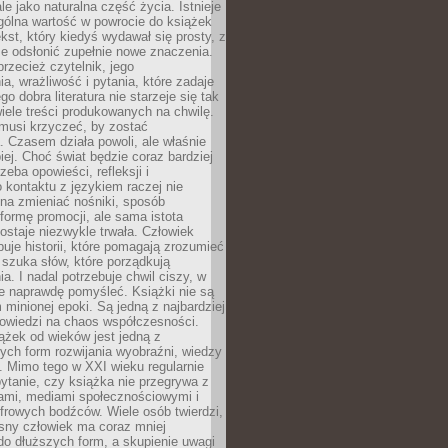
le jako naturalna część życia. Istnieje
gólna wartość w powrocie do książek
ekst, który kiedyś wydawał się prosty, z
 odsłonić zupełnie nowe znaczenia.
przecież czytelnik, jego
a, wrażliwość i pytania, które zadaje
go dobra literatura nie starzeje się tak
iele treści produkowanych na chwilę.
musi krzyczeć, by zostać
 Czasem działa powoli, ale właśnie
biej. Choć świat będzie coraz bardziej
zeba opowieści, refleksji i
 kontaktu z językiem raczej nie
na zmieniać nośniki, sposób
i formę promocji, ale sama istota
ostaje niezwykle trwała. Człowiek
buje historii, które pomagają zrozumieć
 szuka słów, które porządkują
a. I nadal potrzebuje chwil ciszy, w
e naprawdę pomyśleć. Książki nie są
m minionej epoki. Są jedną z najbardziej
powiedzi na chaos współczesności.
ążek od wieków jest jedną z
ych form rozwijania wyobraźni, wiedzy
i. Mimo tego w XXI wieku regularnie
pytanie, czy książka nie przegrywa z
mami, mediami społecznościowymi i
frowych bodźców. Wiele osób twierdzi,
sny człowiek ma coraz mniej
 do dłuższych form, a skupienie uwagi