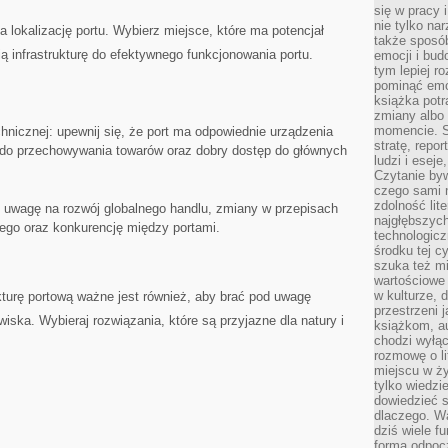
się w pracy 
nie tylko na
lokalizację‌ portu. Wybierz miejsce, które ma‌ potencjał
także sposó
ą infrastrukturę do efektywnego funkcjonowania ​portu.
emocji i bud
tym lepiej r
pominąć emo
książka potr
zmiany albo
momencie. S
hnicznej: ​upewnij się, że ⁣port ma odpowiednie ⁢urządzenia⁣
stratę, repo
 do przechowywania ⁢towarów oraz dobry ​dostęp do głównych
ludzi i esej
Czytanie byw
czego sami n
zdolność lit
⁢ uwagę‍ na ⁤rozwój globalnego handlu, ⁣zmiany w przepisach
najgłębszyc
ego ​oraz konkurencję między portami.
technologicz
środku tej c
szuka też m
wartościowe 
w kulturze, 
urę ⁣portową ważne jest‍ również,‍ aby brać pod uwagę
przestrzeni 
wiska. Wybieraj rozwiązania, które są przyjazne dla ‍natury i
książkom, a
chodzi wyłąc
rozmowę o lit
miejscu w ży
tylko wiedzi
dowiedzieć s
dlaczego. Wa
dziś wiele f
formą odpoc