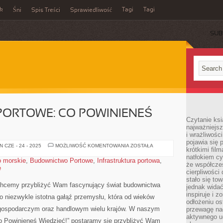
ek
Tagi
Tagi
Śni
Spis Treści
Sprawiedliwość
SUB
ORTOWE: CO POWINIENEŚ
Czytanie ksi
najważniejsz
i wrażliwośc
pojawia się 
BUDOWNICTWO
 CZE - 24 - 2025
MOŻLIWOŚĆ KOMENTOWANIA
ZOSTAŁA
krótkimi fil
PORTOWE:
CO
natłokiem cy
 morskie
,
Budownictwo Portowe
,
Infrastruktura portowa
,
POWINIENEŚ
że współcze
e
WIEDZIEĆ!
cierpliwości
stało się t
 chcemy przybliżyć ⁢Wam fascynujący świat budownictwa
jednak widać
inspiruje i z
niezwykle istotna⁤ gałąź przemysłu,‍ która⁢ od wieków
odłożeniu os
u gospodarczym oraz⁢ handlowym wielu krajów. W ‍naszym
przewagę na
aktywnego ud
o‍ Powinieneś Wiedzieć!” ​postaramy się przybliżyć Wam