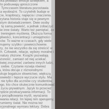
yka prowadzi emocje dźwiękiem, a
ęsto podsuwają uproszczone
e. Tymczasem literatura pozostawia
la wyobraźni. To czytelnik buduje w
cie, krajobrazy, napięcia i znaczenia.
ytana historia staje się w pewnym
istym doświadczeniem. Dwie osoby
 tę samą powieść, a jednak zobaczyć
nie inne światy. Warto też pamiętać, że
t treningiem myślenia. Dłuższa forma
liwości, koncentracji i umiejętności
tków. To ważne w czasach, gdy wiele
umujemy szybko i powierzchownie.
czy, że nie wszystko da się streścić w
ch. Człowiek, relacje, wybory moralne i
z natury złożone. Książki pozwalają
ożoność, zamiast od niej uciekać.
atwiej zrozumieć zarówno innych ludzi,
 siebie. Czytanie rozwija również
, która obcuje z różnorodnymi
skuje bogatsze słownictwo, większą
owiedzi i lepsze wyczucie stylu. Ma
 nie tylko dla uczniów czy studentów,
dego, kto chce skutecznie komunikować
i życiu prywatnym. Język to przecież
rzędzie przekazywania informacji. To
b porządkowania myśli, wyrażania
owania relacji. Im lepiej nim operujemy,
ozumiemy świat. Nie można też
cjonalnego wymiaru lektury. Dobra