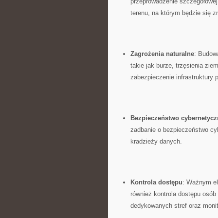
przeprowadzenie szczegółowej 
terenu,‍ na którym będzie się 
Zagrożenia​ naturalne
: Budowa
takie jak burze, trzęsienia zi
⁣zabezpieczenie⁣ infrastruktury 
Bezpieczeństwo⁢ cybernetycz
zadbanie o bezpieczeństwo ⁤cy
kradzieży danych.
Kontrola‌ dostępu
:‌ Ważnym e
również kontrola dostępu‍ osób
dedykowanych​ stref ⁤oraz⁣ mon