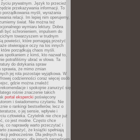
i życiu prywatnym. Język to przecież
rzędzie przekazywania informacji. To
b porządkowania myśli, wyrażania
owania relacji. Im lepiej nim operujemy,
ozumiemy świat. Nie można też
cjonalnego wymiaru lektury. Dobra
afi być schronieniem, impulsem do
 cichym towarzyszem w trudnym
ą powieści, które pomagają przeżyć
rtaże otwierające oczy na los innych
e, które porządkują chaos myśli.
a spotkaniem z kimś, kto nazwał to,
ie potrafiliśmy ubrać w słowa. Ta
eratury do dotykania spraw
h sprawia, że mimo zmian
nych jej rola pozostaje wyjątkowa. W
yfrowej codzienności coraz więcej osób
iejsc, gdzie można znaleźć
rekomendacje i spokojnie zanurzyć się
dlatego rośnie znaczenie takich
jak
portal ekspercki
poświęcony
utorom i świadomemu czytaniu. Nie
znie o rankingi bestsellerów, lecz o
eraturze, o jej sensie, wpływie i
ciu człowieka. Czytelnik nie chce już
eć, co jest modne. Często chce
ię, co naprawdę warto przeczytać i
rto zauważyć, że książki spełniają
unkcji jednocześnie. Dla jednych są
zynku po pracy, dla innych narzędziem