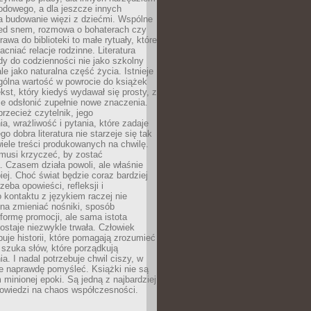
odowego, a dla jeszcze innych
 budowanie więzi z dziećmi. Wspólne
zed snem, rozmowa o bohaterach czy
awa do biblioteki to małe rytuały, które
acniać relacje rodzinne. Literatura
y do codzienności nie jako szkolny
le jako naturalna część życia. Istnieje
gólna wartość w powrocie do książek
ekst, który kiedyś wydawał się prosty, z
 odsłonić zupełnie nowe znaczenia.
przecież czytelnik, jego
a, wrażliwość i pytania, które zadaje
go dobra literatura nie starzeje się tak
iele treści produkowanych na chwilę.
musi krzyczeć, by zostać
 Czasem działa powoli, ale właśnie
biej. Choć świat będzie coraz bardziej
zeba opowieści, refleksji i
 kontaktu z językiem raczej nie
na zmieniać nośniki, sposób
i formę promocji, ale sama istota
ostaje niezwykle trwała. Człowiek
buje historii, które pomagają zrozumieć
 szuka słów, które porządkują
a. I nadal potrzebuje chwil ciszy, w
e naprawdę pomyśleć. Książki nie są
m minionej epoki. Są jedną z najbardziej
powiedzi na chaos współczesności.