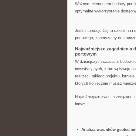
Ważnym elementem budowy portów 
optymalne wykorzystanie dostępnych
Jeśli‌ interesuje Cię ta dziedzina 
portowego,‌ zapraszamy do zapozna
Najważniejsze zagadnienia 
portowym
W dzisiejszych czasach, budownic
inwestycyjnych, które wpływają​ n
realizacji⁤ takiego ‌projektu, istn
⁣których koniecznie ​musisz wiedzi
Najważniejsze kwestie​ związane 
innymi:
Analiza warunków geotechn