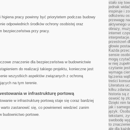
stało się t
jednak widać
inspiruje i z
odłożeniu os
i ‍higiena pracy powinny⁢ być priorytetem podczas budowy
przewagę na
nie odpowiednich⁤ środków ochrony osobistej oraz⁢
aktywnego ud
obrazy, muz
m bezpieczeństwa przy pracy.
internet cz
interpretacj
przestrzeń d
głowie posta
Każda przecz
sensie osob
mogą czytać
uczowe znaczenie​ dla‍ bezpieczeństwa⁤ w budownictwie
w niej zupeł
czytanie jes
stąpieniem do realizacji takiego projektu, konieczne jest
wymaga cierp
nienie wszystkich aspektów związanych z ochroną
łączenia wą
treści kons
cujących​ na tym terenie.
Literatura u
kilku zdania
estowania ⁢w​ infrastrukturę portową
historia są 
oswoić tę zł
anie‌ w⁣ infrastrukturę portową ​staje ‍się coraz bardziej
Dzięki nim ł
jak i samego
 ⁣warto ⁤zastanowić się, ⁣co powinieneś wiedzieć zanim⁣
język. Osoba
w ⁤budownictwo portowe.
tekstami, zy
swobodę wyp
to znaczenie
ale dla każ