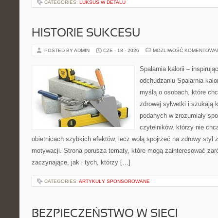
CATEGORIES:
LUKSUS W DETALU
HISTORIE SUKCESU
POSTED BY ADMIN
CZE - 18 - 2026
MOŻLIWOŚĆ KOMENTOWA
Spalarnia kalorii – inspiruj
odchudzaniu Spalarnia kalor
myślą o osobach, które chc
zdrowej sylwetki i szukają 
podanych w zrozumiały spos
czytelników, którzy nie chc
obietnicach szybkich efektów, lecz wolą spojrzeć na zdrowy styl 
motywacji. Strona porusza tematy, które mogą zainteresować zar
zaczynające, jak i tych, którzy […]
CATEGORIES:
ARTYKUŁY SPONSOROWANE
BEZPIECZEŃSTWO W SIECI