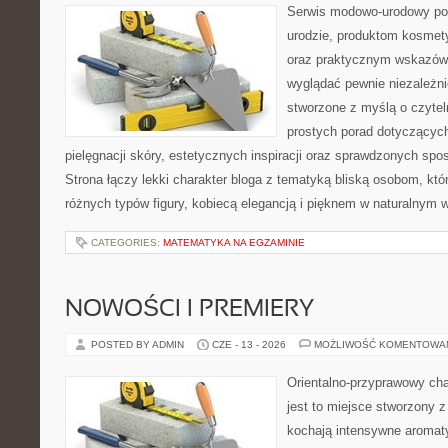
Serwis modowo-urodowy poś
urodzie, produktom kosmet
oraz praktycznym wskazówk
wyglądać pewnie niezależnie
stworzone z myślą o czytel
prostych porad dotyczących
pielęgnacji skóry, estetycznych inspiracji oraz sprawdzonych sp
Strona łączy lekki charakter bloga z tematyką bliską osobom, któr
różnych typów figury, kobiecą elegancją i pięknem w naturalnym 
CATEGORIES:
MATEMATYKA NA EGZAMINIE
NOWOŚCI I PREMIERY
POSTED BY ADMIN
CZE - 13 - 2026
MOŻLIWOŚĆ KOMENTOWA
Orientalno-przyprawowy char
jest to miejsce stworzony 
kochają intensywne aromaty