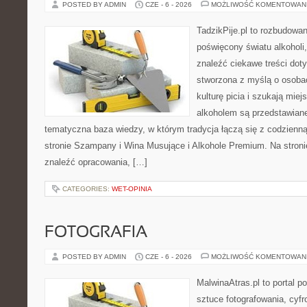
POSTED BY ADMIN
CZE - 6 - 2026
MOŻLIWOŚĆ KOMENTOWAN
TadzikPije.pl to rozbudowa
poświęcony światu alkoholi
znaleźć ciekawe treści dot
stworzona z myślą o osoba
kulturę picia i szukają mie
alkoholem są przedstawian
tematyczna baza wiedzy, w którym tradycja łączą się z codzienn
stronie Szampany i Wina Musujące i Alkohole Premium. Na stroni
znaleźć opracowania, […]
CATEGORIES:
WET-OPINIA
FOTOGRAFIA
POSTED BY ADMIN
CZE - 6 - 2026
MOŻLIWOŚĆ KOMENTOWAN
MalwinaAtras.pl to portal 
sztuce fotografowania, cyf