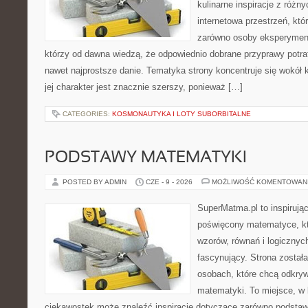
kulinarne inspiracje z różny
internetowa przestrzeń, kt
zarówno osoby eksperymentu
którzy od dawna wiedzą, że odpowiednio dobrane przyprawy potraf
nawet najprostsze danie. Tematyka strony koncentruje się wokół 
jej charakter jest znacznie szerszy, ponieważ […]
CATEGORIES:
KOSMONAUTYKA I LOTY SUBORBITALNE
PODSTAWY MATEMATYKI
POSTED BY ADMIN
CZE - 9 - 2026
MOŻLIWOŚĆ KOMENTOWAN
SuperMatma.pl to inspirując
poświęcony matematyce, któ
wzorów, równań i logicznyc
fascynujący. Strona został
osobach, które chcą odkry
matematyki. To miejsce, w 
ciekawostek może znaleźć inspiracje dotyczące zarówno podstaw