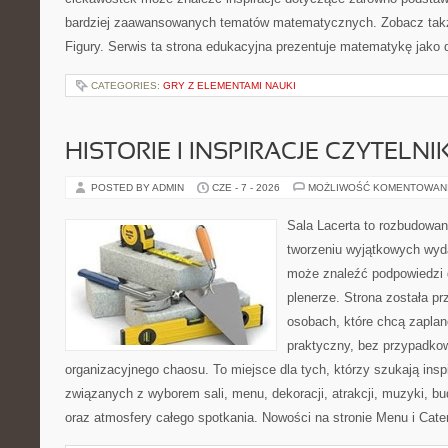
bardziej zaawansowanych tematów matematycznych. Zobacz takż
Figury. Serwis ta strona edukacyjna prezentuje matematykę jako d
CATEGORIES:
GRY Z ELEMENTAMI NAUKI
HISTORIE I INSPIRACJE CZYTELN
POSTED BY ADMIN
CZE - 7 - 2026
MOŻLIWOŚĆ KOMENTOWAN
Sala Lacerta to rozbudowan
tworzeniu wyjątkowych wyda
może znaleźć podpowiedzi 
plenerze. Strona została p
osobach, które chcą zapla
praktyczny, bez przypadkow
organizacyjnego chaosu. To miejsce dla tych, którzy szukają ins
związanych z wyborem sali, menu, dekoracji, atrakcji, muzyki, b
oraz atmosfery całego spotkania. Nowości na stronie Menu i Cater