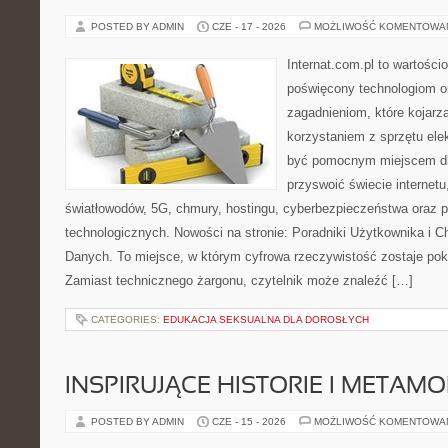
POSTED BY ADMIN
CZE - 17 - 2026
MOŻLIWOŚĆ KOMENTOWA
Internat.com.pl to wartośc
poświęcony technologiom o
zagadnieniom, które kojarz
korzystaniem z sprzętu ele
być pomocnym miejscem dl
przyswoić świecie internet
światłowodów, 5G, chmury, hostingu, cyberbezpieczeństwa oraz 
technologicznych. Nowości na stronie: Poradniki Użytkownika i 
Danych. To miejsce, w którym cyfrowa rzeczywistość zostaje po
Zamiast technicznego żargonu, czytelnik może znaleźć […]
CATEGORIES:
EDUKACJA SEKSUALNA DLA DOROSŁYCH
INSPIRUJĄCE HISTORIE I METAM
POSTED BY ADMIN
CZE - 15 - 2026
MOŻLIWOŚĆ KOMENTOWA