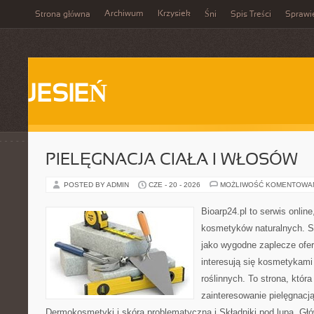
Archiwum
Krzysiek
Strona główna
Śni
Spis Treści
Sprawi
JESIEŃ
PIELĘGNACJA CIAŁA I WŁOSÓW
POSTED BY ADMIN
CZE - 20 - 2026
MOŻLIWOŚĆ KOMENTOWA
Bioarp24.pl to serwis online
kosmetyków naturalnych. S
jako wygodne zaplecze ofer
interesują się kosmetykami
roślinnych. To strona, któr
zainteresowanie pielęgnacj
Dermokosmetyki i skóra problematyczna i Składniki pod lupą. G