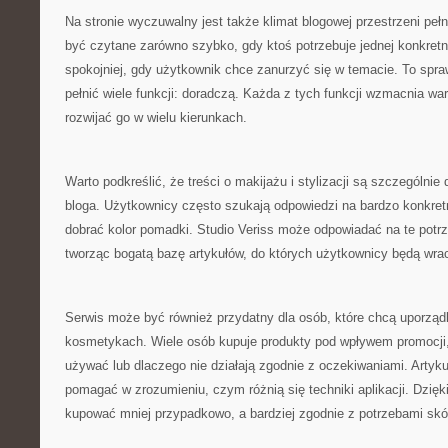
Na stronie wyczuwalny jest także klimat blogowej przestrzeni pe
być czytane zarówno szybko, gdy ktoś potrzebuje jednej konkretnej
spokojniej, gdy użytkownik chce zanurzyć się w temacie. To spra
pełnić wiele funkcji: doradczą. Każda z tych funkcji wzmacnia wa
rozwijać go w wielu kierunkach.
Warto podkreślić, że treści o makijażu i stylizacji są szczególn
bloga. Użytkownicy często szukają odpowiedzi na bardzo konkretne
dobrać kolor pomadki. Studio Veriss może odpowiadać na te potr
tworząc bogatą bazę artykułów, do których użytkownicy będą wra
Serwis może być również przydatny dla osób, które chcą uporzą
kosmetykach. Wiele osób kupuje produkty pod wpływem promocji, a
używać lub dlaczego nie działają zgodnie z oczekiwaniami. Artyk
pomagać w zrozumieniu, czym różnią się techniki aplikacji. Dzię
kupować mniej przypadkowo, a bardziej zgodnie z potrzebami skó