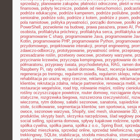
sprzedaży
,
planowanie zakupów
,
płatności odroczone
,
pleśń w mi
finansowa
,
pobyty lecznicze
,
podatek od nieruchomości
,
podcasti
podróże edukacyjne
,
podróże kamperem
,
podróże poślubne
,
podr
senioralne
,
podróże solo
,
podróże z kotem
,
podróże z psem
,
podr
pola namiotowe
,
polityka prywatności
,
porządki domowe
,
posiłki p
PowerShell
,
pozwolenie na budowę
,
prawa pasażera
,
prawo AI
,
Pr
osobista
,
profilaktyka próchnicy
,
profilaktyka serca
,
profilaktyka 
programowanie C sharp
,
programowanie Java
,
programowanie Jav
Kotlin
,
programowanie PHP
,
programowanie Python
,
programowani
przydomowego
,
projektowanie interakcji
,
prompt engineering
,
prom
zdawczo-odbiorczy
,
prototypowanie
,
prywatność online
,
przepraw
przesadzanie roślin
,
przetwory owocowe
,
przetwory warzywne
,
pr
przycinanie krzewów
,
przyczepa kempingowa
,
przygotowanie do 
półmaratonu
,
przyprawy świata
,
psychodietetyka
,
RAG
,
ramen d
Raspberry Pi
,
raty online
,
ravioli domowe
,
React
,
recenzje kawiarn
regeneracja po treningu
,
regulamin osiedla
,
regulamin sklepu
,
reha
rehabilitacja po urazie
,
rejsy rzeczne
,
reklama lokalna
,
reklamacje
klientów
,
rekrutacja zdalna
,
relacje partnerskie
,
renowacja mebli
,
r
restauracje wegańskie
,
road trip
,
rolowanie mięśni
,
rośliny cieniol
rośliny oczyszczające powietrze
,
router domowy
,
rozciąganie dy
statyczne
,
rozgrzewka biegowa
,
rozszerzona rzeczywistość
,
rozw
wieczorna
,
rytm dobowy
,
sałatki sezonowe
,
sanatoria
,
sąsiedzkie 
stole
,
ściółkowanie
,
segmentacja klientów
,
sen sportowca
,
sesja 
owoce
,
sezonowe warzywa
,
Shopify
,
sieć mesh
,
skanowanie 3D
,
produktów
,
skrypty bash
,
skrzynka narzędziowa
,
ślad węglowy po
social selling
,
spiżarnia domowa
,
spływy kajakowe rodzinne
,
spół
spółka cywilna
,
spółka jawna
,
spółka z o.o.
,
Spring Boot
,
sprzeda
sprzedaż mieszkania
,
sprzedaż online
,
sprzedaż telefoniczna
,
spr
trekkingowy
,
SQLite
,
stabilizacja
,
stodoła mieszkalna
,
stomatolo
marki
,
streaming
,
street food azjatycki
,
strefa relaksu
,
stres przew