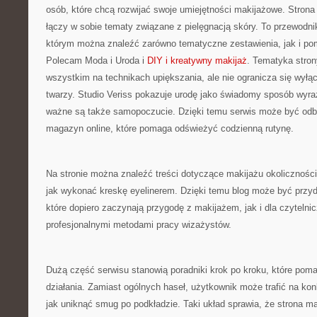
osób, które chcą rozwijać swoje umiejętności makijażowe. Strona 
łączy w sobie tematy związane z pielęgnacją skóry. To przewodn
którym można znaleźć zarówno tematyczne zestawienia, jak i po
Polecam Moda i Uroda i
DIY i kreatywny makijaż
. Tematyka stron
wszystkim na technikach upiększania, ale nie ogranicza się wył
twarzy. Studio Veriss pokazuje urodę jako świadomy sposób wyra
ważne są także samopoczucie. Dzięki temu serwis może być odbie
magazyn online, które pomaga odświeżyć codzienną rutynę.
Na stronie można znaleźć treści dotyczące makijażu okolicznośc
jak wykonać kreskę eyelinerem. Dzięki temu blog może być przyd
które dopiero zaczynają przygodę z makijażem, jak i dla czytelnicz
profesjonalnymi metodami pracy wizażystów.
Dużą część serwisu stanowią poradniki krok po kroku, które pomag
działania. Zamiast ogólnych haseł, użytkownik może trafić na kon
jak uniknąć smug po podkładzie. Taki układ sprawia, że strona m