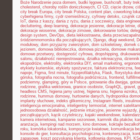
Boże Narodzenie poza domem
,
budki lęgowe
,
bushcraft
,
buty tre
cholesterol
,
choroby roślin doniczkowych
,
CI CD
,
cięcie drzew
,
ci
city break Europa
,
city break Polska
,
content plan
,
coworking loka
cyberhigiena firmy
,
cydr rzemieślniczy
,
cyfrowy detoks
,
czujnik c
IoT
,
dania z kaszy
,
dania z ryżu
,
dania z soczewicy
,
data enginee
decluttering
,
deep learning
,
dekoracje jesienne
,
dekoracje letnie
,
d
dekoracje wiosenne
,
dekoracje zimowe
,
dekorowanie tortów
,
dele
design system
,
DevOps
,
dieta lekkostrawna
,
dieta przeciwzapaln
śródziemnomorska dla początkujących
,
Django
,
długi weekend
,
D
modułowy
,
dom przyjazny zwierzętom
,
dom szkieletowy
,
domek c
jeziorem
,
domowa biblioteczka
,
domowa pizzeria
,
domowe makar
domowe przetwory
,
dostępność cyfrowa
,
dropshipping
,
drukowani
salonu
,
działalność nierejestrowana
,
działka rekreacyjna
,
dziennik
ekopodróże
,
elektrolity
,
elektronika DIY
,
email marketing
,
ergonom
etykiety kurierskie
,
etykiety spożywcze
,
faktura elektroniczna
,
fe
napoje
,
Figma
,
first minute
,
fizjoprofilaktyka
,
Flask
,
florystyka d
górska
,
fotografia nocna
,
fotografia podróżnicza
,
frontend
,
fulfillm
podziemny
,
glamping
,
góry w Polsce
,
gotowanie dla dwojga
,
gotow
rodzinne
,
grafika wektorowa
,
granice osobiste
,
GraphQL
,
gravel
,
g
headless CMS
,
higiena jamy ustnej
,
higiena snu
,
higiena wzroku
,
rodzinne
,
hummus domowy
,
hurtownie danych
,
hydroponika dom
implanty słuchowe
,
indeks glikemiczny
,
Instagram Reels
,
insulin
inteligencja emocjonalna
,
inteligentny termostat
,
internet satelitar
jednoosobowa działalność
,
jedzenie intuicyjne
,
jesienne wyjazdy
,
początkujących
,
kącik czytelniczy
,
kajaki weekendowe
,
kalendarz
kamera internetowa
,
kampanie sezonowe
,
karmnik dla ptaków
,
ka
aranżacja
,
kempingi nad morzem
,
kino domowe
,
koktajle bezalko
roku
,
komórka lokatorska
,
kompozycje kwiatowe
,
komunikacja be
konsole do gier
,
konsultacja psychologiczna
,
konteneryzacja
,
kon
zapasowe
,
koszt pozyskania klienta
,
kotłownia domowa
,
KPI
,
KS