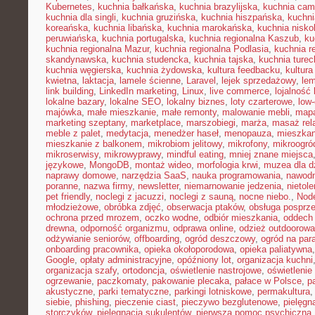
Kubernetes
,
kuchnia bałkańska
,
kuchnia brazylijska
,
kuchnia cam
kuchnia dla singli
,
kuchnia gruzińska
,
kuchnia hiszpańska
,
kuchni
koreańska
,
kuchnia libańska
,
kuchnia marokańska
,
kuchnia nisk
peruwiańska
,
kuchnia portugalska
,
kuchnia regionalna Kaszub
,
ku
kuchnia regionalna Mazur
,
kuchnia regionalna Podlasia
,
kuchnia r
skandynawska
,
kuchnia studencka
,
kuchnia tajska
,
kuchnia turec
kuchnia węgierska
,
kuchnia żydowska
,
kultura feedbacku
,
kultura
kwietna
,
laktacja
,
lamele ścienne
,
Laravel
,
lejek sprzedażowy
,
le
link building
,
LinkedIn marketing
,
Linux
,
live commerce
,
lojalność 
lokalne bazary
,
lokalne SEO
,
lokalny biznes
,
loty czarterowe
,
low
majówka
,
małe mieszkanie
,
małe remonty
,
malowanie mebli
,
mapa
marketing szeptany
,
marketplace
,
marszobiegi
,
marża
,
masaż rel
meble z palet
,
medytacja
,
menedżer haseł
,
menopauza
,
mieszka
mieszkanie z balkonem
,
mikrobiom jelitowy
,
mikrofony
,
mikroogró
mikroserwisy
,
mikrowyprawy
,
mindful eating
,
mniej znane miejsca
językowe
,
MongoDB
,
montaż wideo
,
morfologia krwi
,
muzea dla d
naprawy domowe
,
narzędzia SaaS
,
nauka programowania
,
nawodn
poranne
,
nazwa firmy
,
newsletter
,
niemarnowanie jedzenia
,
nietol
pet friendly
,
noclegi z jacuzzi
,
noclegi z sauną
,
nocne niebo.
,
Node
młodzieżowe
,
obróbka zdjęć
,
obserwacja ptaków
,
obsługa posprz
ochrona przed mrozem
,
oczko wodne
,
odbiór mieszkania
,
oddech
drewna
,
odporność organizmu
,
odprawa online
,
odzież outdoorowa
odżywianie seniorów
,
offboarding
,
ogród deszczowy
,
ogród na par
onboarding pracownika
,
opieka okołoporodowa
,
opieka paliatywna
Google
,
opłaty administracyjne
,
opóźniony lot
,
organizacja kuchni
organizacja szafy
,
ortodoncja
,
oświetlenie nastrojowe
,
oświetlenie
ogrzewanie
,
paczkomaty
,
pakowanie plecaka
,
pałace w Polsce
,
p
akustyczne
,
parki tematyczne
,
parkingi lotniskowe
,
permakultura
siebie
,
phishing
,
pieczenie ciast
,
pieczywo bezglutenowe
,
pielęgn
storczyków
,
pielęgnacja sukulentów
,
pierwsza pomoc psychiczna