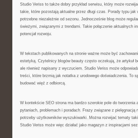
Studio Veriss to także dobry przykład serwisu, który może rozwijać
takie, które pozostają aktualne przez długi czas. Porady typu ja
potrzebne niezależnie od sezonu. Jednocześnie blog może regular
świeżymi, związanymi z trendami. Takie połączenie aktualnych ins
potencjał rozwoju.
W tekstach publikowanych na stronie ważne może być zachowan
estetyką. Czytelnicy blogów beauty często oczekują, że artykuł bę
ale również napisany z wyczuciem. Studio Veriss może odpowiada
treści, które brzmią jak notatka z urodowego doświadczenia. To 
budować więź z odbiorcą.
W kontekście SEO strona ma bardzo szerokie pole do tworzenia a
pytaniach, problemach i poradach. Frazy związane z pielęgnacją n
potrzeby użytkowników wyszukiwarki. Można rozwijać tematy taki
Studio Veriss może więc działać jako magazyn z inspiracjami se