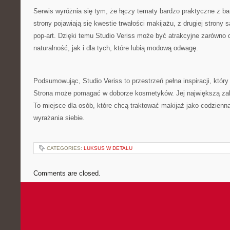
Serwis wyróżnia się tym, że łączy tematy bardzo praktyczne z bar
strony pojawiają się kwestie trwałości makijażu, z drugiej strony
pop-art. Dzięki temu Studio Veriss może być atrakcyjne zarówno d
naturalność, jak i dla tych, które lubią modową odwagę.
Podsumowując, Studio Veriss to przestrzeń pełna inspiracji, który
Strona może pomagać w doborze kosmetyków. Jej największą zale
To miejsce dla osób, które chcą traktować makijaż jako codzienn
wyrażania siebie.
CATEGORIES:
LUKSUS W DETALU
Comments are closed.