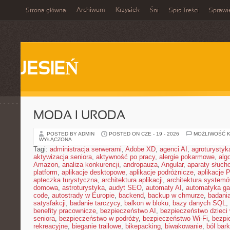
Archiwum
Krzysiek
Strona główna
Śni
Spis Treści
Sprawi
JESIEŃ
MODA I URODA
POSTED BY ADMIN
POSTED ON CZE - 19 - 2026
MOŻLIWOŚĆ 
WYŁĄCZONA
Tagi:
administracja serwerami
,
Adobe XD
,
agenci AI
,
agroturysty
aktywizacja seniora
,
aktywność po pracy
,
alergie pokarmowe
,
alg
Amazon
,
analiza konkurencji
,
andropauza
,
Angular
,
aparaty słuch
platform
,
aplikacje desktopowe
,
aplikacje podróżnicze
,
aplikacje
apteczka turystyczna
,
architektura aplikacji
,
architektura system
domowa
,
astroturystyka
,
audyt SEO
,
automaty AI
,
automatyka g
code
,
autostrady w Europie
,
backend
,
backup w chmurze
,
badania
satysfakcji
,
badanie tarczycy
,
balkon w bloku
,
bazy danych SQL
,
benefity pracownicze
,
bezpieczeństwo AI
,
bezpieczeństwo dzieci
seniora
,
bezpieczeństwo w podróży
,
bezpieczeństwo Wi-Fi
,
bezpi
rekreacyjne
,
bieganie trailowe
,
bikepacking
,
biwakowanie
,
ból bar