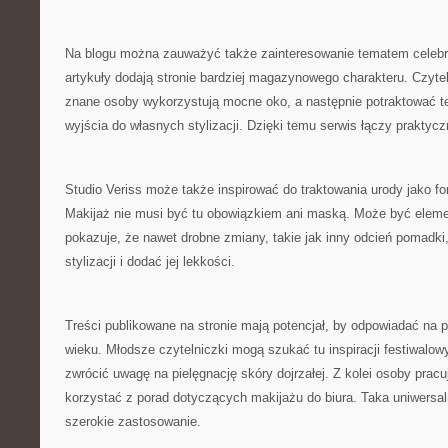
Na blogu można zauważyć także zainteresowanie tematem celebryc
artykuły dodają stronie bardziej magazynowego charakteru. Czyte
znane osoby wykorzystują mocne oko, a następnie potraktować te
wyjścia do własnych stylizacji. Dzięki temu serwis łączy praktycz
Studio Veriss może także inspirować do traktowania urody jako f
Makijaż nie musi być tu obowiązkiem ani maską. Może być eleme
pokazuje, że nawet drobne zmiany, takie jak inny odcień pomadki
stylizacji i dodać jej lekkości.
Treści publikowane na stronie mają potencjał, by odpowiadać na
wieku. Młodsze czytelniczki mogą szukać tu inspiracji festiwalo
zwrócić uwagę na pielęgnację skóry dojrzałej. Z kolei osoby pr
korzystać z porad dotyczących makijażu do biura. Taka uniwersa
szerokie zastosowanie.