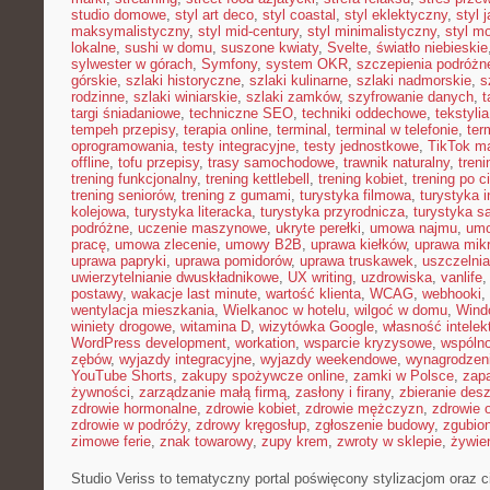
studio domowe
,
styl art deco
,
styl coastal
,
styl eklektyczny
,
styl 
maksymalistyczny
,
styl mid-century
,
styl minimalistyczny
,
styl m
lokalne
,
sushi w domu
,
suszone kwiaty
,
Svelte
,
światło niebieskie
sylwester w górach
,
Symfony
,
system OKR
,
szczepienia podróżn
górskie
,
szlaki historyczne
,
szlaki kulinarne
,
szlaki nadmorskie
,
s
rodzinne
,
szlaki winiarskie
,
szlaki zamków
,
szyfrowanie danych
,
t
targi śniadaniowe
,
techniczne SEO
,
techniki oddechowe
,
tekstyl
tempeh przepisy
,
terapia online
,
terminal
,
terminal w telefonie
,
ter
oprogramowania
,
testy integracyjne
,
testy jednostkowe
,
TikTok ma
offline
,
tofu przepisy
,
trasy samochodowe
,
trawnik naturalny
,
treni
trening funkcjonalny
,
trening kettlebell
,
trening kobiet
,
trening po c
trening seniorów
,
trening z gumami
,
turystyka filmowa
,
turystyka i
kolejowa
,
turystyka literacka
,
turystyka przyrodnicza
,
turystyka s
podróżne
,
uczenie maszynowe
,
ukryte perełki
,
umowa najmu
,
umo
pracę
,
umowa zlecenie
,
umowy B2B
,
uprawa kiełków
,
uprawa mikr
uprawa papryki
,
uprawa pomidorów
,
uprawa truskawek
,
uszczelnia
uwierzytelnianie dwuskładnikowe
,
UX writing
,
uzdrowiska
,
vanlife
postawy
,
wakacje last minute
,
wartość klienta
,
WCAG
,
webhooki
,
wentylacja mieszkania
,
Wielkanoc w hotelu
,
wilgoć w domu
,
Wind
winiety drogowe
,
witamina D
,
wizytówka Google
,
własność intelek
WordPress development
,
workation
,
wsparcie kryzysowe
,
wspóln
zębów
,
wyjazdy integracyjne
,
wyjazdy weekendowe
,
wynagrodzen
YouTube Shorts
,
zakupy spożywcze online
,
zamki w Polsce
,
zap
żywności
,
zarządzanie małą firmą
,
zasłony i firany
,
zbieranie des
zdrowie hormonalne
,
zdrowie kobiet
,
zdrowie mężczyzn
,
zdrowie 
zdrowie w podróży
,
zdrowy kręgosłup
,
zgłoszenie budowy
,
zgubio
zimowe ferie
,
znak towarowy
,
zupy krem
,
zwroty w sklepie
,
żywien
Studio Veriss to tematyczny portal poświęcony stylizacjom oraz