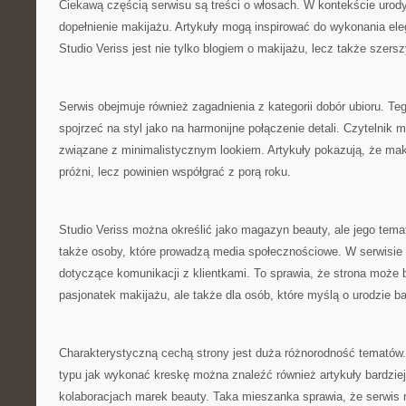
Ciekawą częścią serwisu są treści o włosach. W kontekście urody 
dopełnienie makijażu. Artykuły mogą inspirować do wykonania el
Studio Veriss jest nie tylko blogiem o makijażu, lecz także szer
Serwis obejmuje również zagadnienia z kategorii dobór ubioru. Te
spojrzeć na styl jako na harmonijne połączenie detali. Czytelnik 
związane z minimalistycznym lookiem. Artykuły pokazują, że maki
próżni, lecz powinien współgrać z porą roku.
Studio Veriss można określić jako magazyn beauty, ale jego tem
także osoby, które prowadzą media społecznościowe. W serwisie p
dotyczące komunikacji z klientkami. To sprawia, że strona może b
pasjonatek makijażu, ale także dla osób, które myślą o urodzie bar
Charakterystyczną cechą strony jest duża różnorodność tematów
typu jak wykonać kreskę można znaleźć również artykuły bardziej
kolaboracjach marek beauty. Taka mieszanka sprawia, że serwis