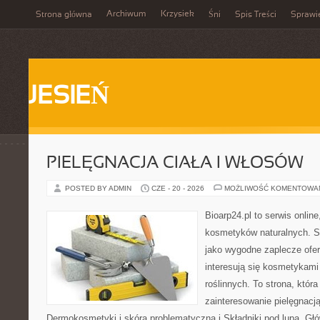
Archiwum
Krzysiek
Strona główna
Śni
Spis Treści
Sprawi
JESIEŃ
PIELĘGNACJA CIAŁA I WŁOSÓW
POSTED BY ADMIN
CZE - 20 - 2026
MOŻLIWOŚĆ KOMENTOWA
Bioarp24.pl to serwis online
kosmetyków naturalnych. S
jako wygodne zaplecze ofer
interesują się kosmetykami
roślinnych. To strona, któr
zainteresowanie pielęgnacj
Dermokosmetyki i skóra problematyczna i Składniki pod lupą. G