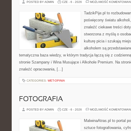
POSTED BY ADMIN
CZE - 6 - 2026
MOŻLIWOŚĆ KOMENTOWAN
TadzikPije.pl to rozbudowa
poświęcony światu alkoholi
znaleźć ciekawe treści dot
stworzona z myślą o osoba
kulturę picia i szukają mie
alkoholem są przedstawian
tematyczna baza wiedzy, w którym tradycja łączą się z codzienn
stronie Szampany i Wina Musujące i Alkohole Premium. Na stroni
znaleźć opracowania, […]
CATEGORIES:
WET-OPINIA
FOTOGRAFIA
POSTED BY ADMIN
CZE - 6 - 2026
MOŻLIWOŚĆ KOMENTOWAN
MalwinaAtras.pl to portal 
sztuce fotografowania, cyf