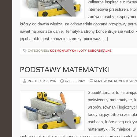
kulinarne inspiracje z różny
internetowa przestrzeń, kt
zarówno osoby eksperymentu
którzy od dawna wiedzą, że odpowiednio dobrane przyprawy potraf
nawet najprostsze danie. Tematyka strony koncentruje się wokół 
jej charakter jest znacznie szerszy, ponieważ […]
CATEGORIES:
KOSMONAUTYKA I LOTY SUBORBITALNE
PODSTAWY MATEMATYKI
POSTED BY ADMIN
CZE - 9 - 2026
MOŻLIWOŚĆ KOMENTOWAN
SuperMatma.pl to inspirując
poświęcony matematyce, któ
wzorów, równań i logicznyc
fascynujący. Strona został
osobach, które chcą odkry
matematyki. To miejsce, w 
ciekawostek może znaleźć inspiracje dotyczące zarówno podstaw