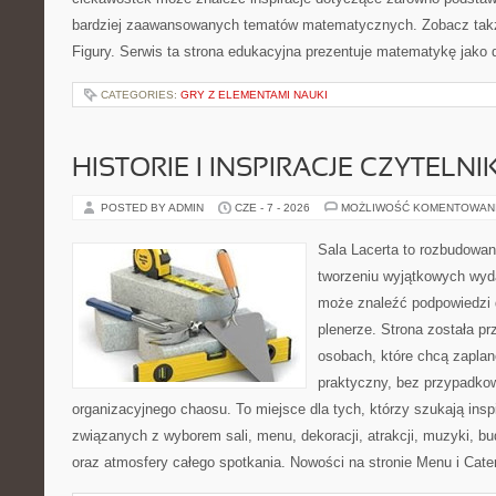
bardziej zaawansowanych tematów matematycznych. Zobacz takż
Figury. Serwis ta strona edukacyjna prezentuje matematykę jako d
CATEGORIES:
GRY Z ELEMENTAMI NAUKI
HISTORIE I INSPIRACJE CZYTELN
POSTED BY ADMIN
CZE - 7 - 2026
MOŻLIWOŚĆ KOMENTOWAN
Sala Lacerta to rozbudowan
tworzeniu wyjątkowych wyda
może znaleźć podpowiedzi 
plenerze. Strona została p
osobach, które chcą zapla
praktyczny, bez przypadkow
organizacyjnego chaosu. To miejsce dla tych, którzy szukają ins
związanych z wyborem sali, menu, dekoracji, atrakcji, muzyki, b
oraz atmosfery całego spotkania. Nowości na stronie Menu i Cater