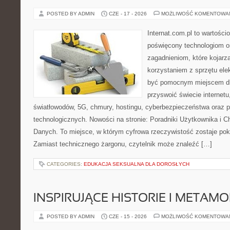
POSTED BY ADMIN
CZE - 17 - 2026
MOŻLIWOŚĆ KOMENTOWA
Internat.com.pl to wartośc
poświęcony technologiom o
zagadnieniom, które kojarz
korzystaniem z sprzętu ele
być pomocnym miejscem dl
przyswoić świecie internet
światłowodów, 5G, chmury, hostingu, cyberbezpieczeństwa oraz 
technologicznych. Nowości na stronie: Poradniki Użytkownika i 
Danych. To miejsce, w którym cyfrowa rzeczywistość zostaje po
Zamiast technicznego żargonu, czytelnik może znaleźć […]
CATEGORIES:
EDUKACJA SEKSUALNA DLA DOROSŁYCH
INSPIRUJĄCE HISTORIE I METAM
POSTED BY ADMIN
CZE - 15 - 2026
MOŻLIWOŚĆ KOMENTOWA