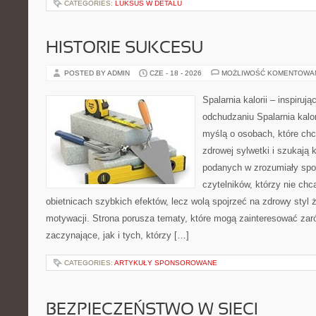
CATEGORIES:
LUKSUS W DETALU
HISTORIE SUKCESU
POSTED BY ADMIN
CZE - 18 - 2026
MOŻLIWOŚĆ KOMENTOWA
Spalarnia kalorii – inspiruj
odchudzaniu Spalarnia kalor
myślą o osobach, które chc
zdrowej sylwetki i szukają 
podanych w zrozumiały spos
czytelników, którzy nie chc
obietnicach szybkich efektów, lecz wolą spojrzeć na zdrowy styl 
motywacji. Strona porusza tematy, które mogą zainteresować zar
zaczynające, jak i tych, którzy […]
CATEGORIES:
ARTYKUŁY SPONSOROWANE
BEZPIECZEŃSTWO W SIECI