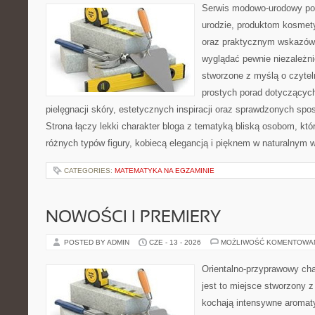
Serwis modowo-urodowy poś
urodzie, produktom kosmet
oraz praktycznym wskazówk
wyglądać pewnie niezależnie
stworzone z myślą o czytel
prostych porad dotyczących
pielęgnacji skóry, estetycznych inspiracji oraz sprawdzonych sp
Strona łączy lekki charakter bloga z tematyką bliską osobom, któr
różnych typów figury, kobiecą elegancją i pięknem w naturalnym 
CATEGORIES:
MATEMATYKA NA EGZAMINIE
NOWOŚCI I PREMIERY
POSTED BY ADMIN
CZE - 13 - 2026
MOŻLIWOŚĆ KOMENTOWA
Orientalno-przyprawowy char
jest to miejsce stworzony 
kochają intensywne aromaty