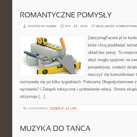
ROMANTYCZNE POMYSŁY
POSTED BY ADMIN
STY - 24 - 2026
MOŻLIWOŚĆ KOMENTOWA
ZatrzymajFaceta.pl to konkr
które chcą poukładać temat
układ bez presji. To miejsc
abyś mogła spojrzeć na swo
perspektywy, znaleźć dział
nauczyć się komunikować ta
rozmywała się po kilku tygodniach. Polecamy Długodystansowe z
wyzwanie? i Związki toksyczne i uzdrawianie relacji. Strona skup
utrzymuje […]
CATEGORIES:
UCZEŃ (7–12 LAT)
MUZYKA DO TAŃCA