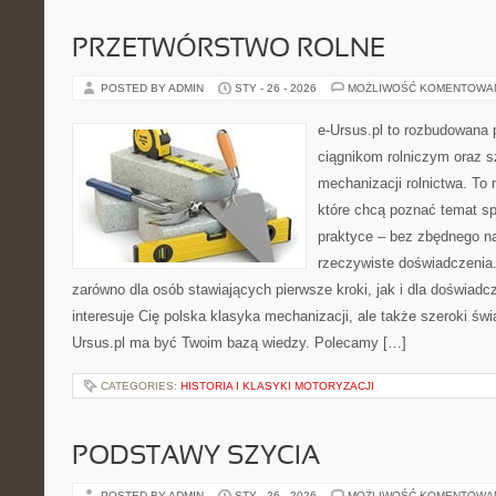
PRZETWÓRSTWO ROLNE
POSTED BY ADMIN
STY - 26 - 2026
MOŻLIWOŚĆ KOMENTOWA
e-Ursus.pl to rozbudowana 
ciągnikom rolniczym oraz s
mechanizacji rolnictwa. To 
które chcą poznać temat s
praktyce – bez zbędnego na
rzeczywiste doświadczenia.
zarówno dla osób stawiających pierwsze kroki, jak i dla doświadc
interesuje Cię polska klasyka mechanizacji, ale także szeroki świ
Ursus.pl ma być Twoim bazą wiedzy. Polecamy […]
CATEGORIES:
HISTORIA I KLASYKI MOTORYZACJI
PODSTAWY SZYCIA
POSTED BY ADMIN
STY - 26 - 2026
MOŻLIWOŚĆ KOMENTOWA