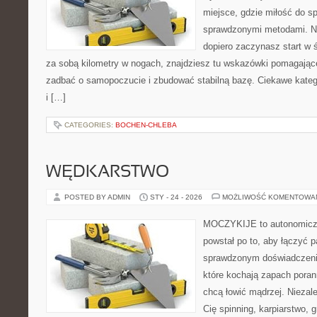
miejsce, gdzie miłość do sp
sprawdzonymi metodami. Ni
dopiero zaczynasz start w 
za sobą kilometry w nogach, znajdziesz tu wskazówki pomagając
zadbać o samopoczucie i zbudować stabilną bazę. Ciekawe kategor
i […]
CATEGORIES:
BOCHEN-CHLEBA
WĘDKARSTWO
POSTED BY ADMIN
STY - 24 - 2026
MOŻLIWOŚĆ KOMENTOWA
MOCZYKIJE to autonomiczn
powstał po to, aby łączyć 
sprawdzonym doświadczenie
które kochają zapach poran
chcą łowić mądrzej. Niezale
Cię spinning, karpiarstwo, 