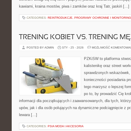
kawiarni, kraina mostów, piwa i zamków oraz kraj Tatr, jaskiń […]
CATEGORIES:
REINTRODUKCJE, PROGRAMY OCHRONNE I MONITORING
TRENING KOBIET VS. TRENING M
POSTED BY ADMIN
STY - 25 - 2026
MOŻLIWOŚĆ KOMENTOWA
PZKiSW to platforma stworz
kalistenikę oraz street wor
sprawdzonych wskazówek,
konieczności posiadania pro
tego marzysz o lepszej form
po to, by prowadzić Cię kro
informacji dla początkujących i zaawansowanych, dla tych, którzy
upów, jak i dla osób polujących na dynamiczne podciągnięcie z p
lewara […]
CATEGORIES:
PSIA MODA I AKCESORIA