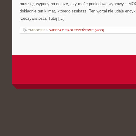
muszkę, wypady na dorsze, czy może podlodowe wyprawy – M
dokładnie ten klimat, którego szukasz. Ten wortal nie udaje encyk
rzeczywistości. Tutaj […]
CATEGORIES:
WIEDZA O SPOŁECZEŃSTWIE (WOS)