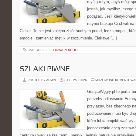
myślą o tym, abyś mógł sp
jesteś, jak myślisz, czego
podążać. Jeśli kiedykolwie
rutynie brakuje Ci chwili na
Ciebie. To nie jest kolejna zbiór suchych porad, lecz kompas, k
emocje i zamieniać mętlik w zrozumienie. Ciekawe […]
CATEGORIES:
BUDOWA PERGOLI
SZLAKI PIWNE
POSTED BY ADMIN
STY - 25 - 2026
MOŻLIWOŚĆ KOMENTOWA
GorąceWęgry.pl to portal tu
potrzeby odkrywania Europ
przyjazny, bez zbędnego na
podróżowanie musi być drog
które lubią projektować wyj
jednocześnie chcą zostawi
centrum uwagi są kraj term i papryki, jednak naturalnie przewijają s