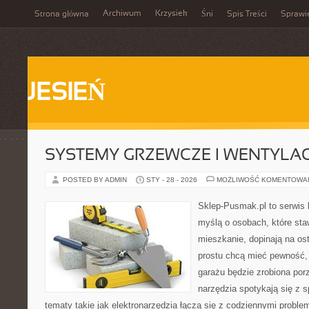
Archiwum
Krzysiek
Strona główna
Śni
Spis Treści
Sprawi
JESIEŃ
SYSTEMY GRZEWCZE I WENTYLA
POSTED BY ADMIN
STY - 28 - 2026
MOŻLIWOŚĆ KOMENTOWA
Sklep-Pusmak.pl to serwis 
myślą o osobach, które sta
mieszkanie, dopinają na ost
prostu chcą mieć pewność,
garażu będzie zrobiona por
narzędzia spotykają się z 
tematy takie jak elektronarzędzia łączą się z codziennymi probl