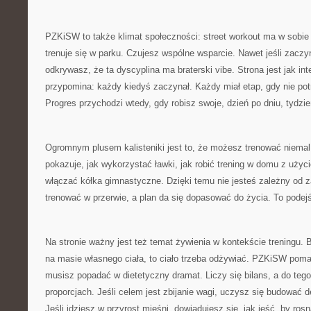
PZKiSW to także klimat społeczności: street workout ma w sobie
trenuje się w parku. Czujesz wspólne wsparcie. Nawet jeśli zac
odkrywasz, że ta dyscyplina ma braterski vibe. Strona jest jak int
przypomina: każdy kiedyś zaczynał. Każdy miał etap, gdy nie potra
Progres przychodzi wtedy, gdy robisz swoje, dzień po dniu, tydzie
Ogromnym plusem kalisteniki jest to, że możesz trenować niem
pokazuje, jak wykorzystać ławki, jak robić trening w domu z użyc
włączać kółka gimnastyczne. Dzięki temu nie jesteś zależny od z
trenować w przerwie, a plan da się dopasować do życia. To podej
Na stronie ważny jest też temat żywienia w kontekście treningu. B
na masie własnego ciała, to ciało trzeba odżywiać. PZKiSW poma
musisz popadać w dietetyczny dramat. Liczy się bilans, a do teg
proporcjach. Jeśli celem jest zbijanie wagi, uczysz się budować de
Jeśli idziesz w przyrost mięśni, dowiadujesz się, jak jeść, by rosną