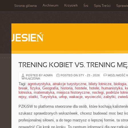
Archiwum
Krzysiek
Strona główna
Śni
Spis Treści
Sprawi
JESIEŃ
TRENING KOBIET VS. TRENING M
POSTED BY ADMIN
POSTED ON STY - 25 - 2026
MOŻLIWOŚĆ 
WYŁĄCZONA
Tagi:
agroturystyka
,
atrakcje turystyczne
,
bilety lotnicze
,
biologia
break
,
fizyka
,
Geografia
,
historia
,
hostele
,
hotele
,
humanistyka
,
k
lotniska
,
matematyka
,
miejsca historyczne
,
noclegi
,
podróże lotn
rejsy
,
statki
,
Turystyka
,
urlop
,
wakacje
,
wycieczki
,
zabytki
,
zwied
PZKiSW to platforma stworzone dla osób, które kochają kalistenikę
szukasz sprawdzonych wskazówek, chcesz budować moc bez kon
profesjonalnej siłowni, a do tego marzysz o lepszej formie, ta stro
prowadzić Cię krok po kroku. To centrum informacji dla początk