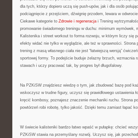
dla tych, którzy dopiero uczą się push-upów, jak i dla osób polu
podciągnięcie z przejściem, dźwignię przodem, lewara w odwroci
Ciekawe kategorie to
Zdrowie i regeneracja
i Trening wytrzymałoś
promowanie świadomego treningu w duchu: minimum wymówek, 
Kalistenika i street workout to forma rozwoju, w którym liczy się
efekty widać nie tylko w wyglądzie, ale też w sprawności. Stron
trening z masą własnego ciała nie jest “łatwiejszą wersją” ćwicze
sportowej formy. To podejście buduje żelazny brzuch, wzmacnia 
stawach i uczy pracować tak, by progres był długofalowy.
Na PZKiSW znajdziesz wiedzę o tym, jak zbudować bazę pod ka
wskoczysz w trudne figury, uczysz się prawidłowego ustawienia 
kręcić kombosy, poznajesz znaczenie mechaniki ruchu. Strona pod
powtórzeń robi robotę, tylko jakość. Dzięki temu zamiast łapać ko
W świecie kalisteniki bardzo łatwo wpaść w pułapkę: chcieć wszy
PZKiSW stawia na przemyślany rozwój. Uczysz się, jak przechod