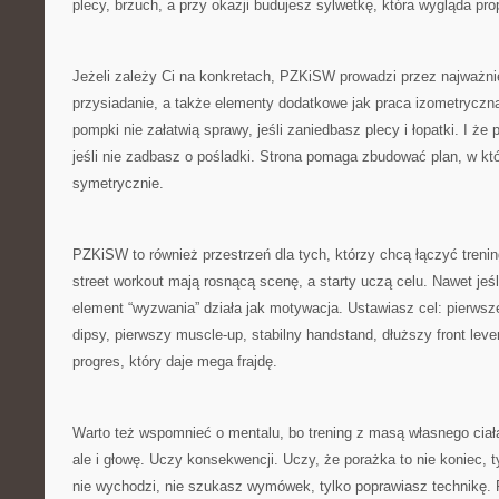
plecy, brzuch, a przy okazji budujesz sylwetkę, która wygląda pro
Jeżeli zależy Ci na konkretach, PZKiSW prowadzi przez najważn
przysiadanie, a także elementy dodatkowe jak praca izometryczn
pompki nie załatwią sprawy, jeśli zaniedbasz plecy i łopatki. I że
jeśli nie zadbasz o pośladki. Strona pomaga zbudować plan, w któ
symetrycznie.
PZKiSW to również przestrzeń dla tych, którzy chcą łączyć trening
street workout mają rosnącą scenę, a starty uczą celu. Nawet jeśli
element “wyzwania” działa jak motywacja. Ustawiasz cel: pierwsz
dipsy, pierwszy muscle-up, stabilny handstand, dłuższy front lever
progres, który daje mega frajdę.
Warto też wspomnieć o mentalu, bo trening z masą własnego ciała
ale i głowę. Uczy konsekwencji. Uczy, że porażka to nie koniec, 
nie wychodzi, nie szukasz wymówek, tylko poprawiasz technikę.