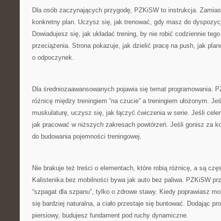
Dla osób zaczynających przygodę, PZKiSW to instrukcja. Zamias
konkretny plan. Uczysz się, jak trenować, gdy masz do dyspozycji
Dowiadujesz się, jak układać trening, by nie robić codziennie te
przeciążenia. Strona pokazuje, jak dzielić pracę na push, jak pla
o odpoczynek.
Dla średniozaawansowanych pojawia się temat programowania.
różnicę między treningiem “na czucie” a treningiem ułożonym. Je
muskulaturę, uczysz się, jak łączyć ćwiczenia w serie. Jeśli cele
jak pracować w niższych zakresach powtórzeń. Jeśli gonisz za ko
do budowania pojemności treningowej.
Nie brakuje też treści o elementach, które robią różnicę, a są częs
Kalistenika bez mobilności bywa jak auto bez paliwa. PZKiSW pr
“szpagat dla szpanu”, tylko o zdrowe stawy. Kiedy poprawiasz mo
się bardziej naturalna, a ciało przestaje się buntować. Dodając p
piersiowy, budujesz fundament pod ruchy dynamiczne.