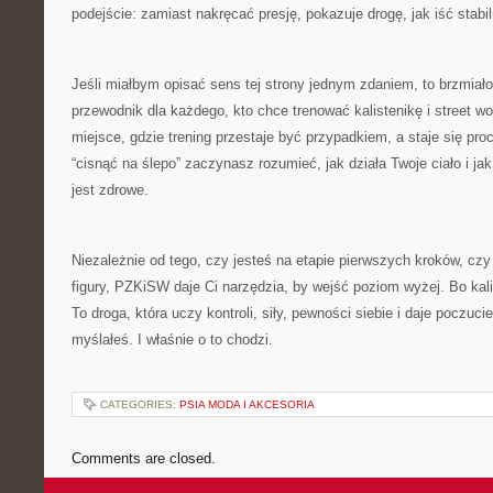
podejście: zamiast nakręcać presję, pokazuje drogę, jak iść stabil
Jeśli miałbym opisać sens tej strony jednym zdaniem, to brzmia
przewodnik dla każdego, kto chce trenować kalistenikę i street w
miejsce, gdzie trening przestaje być przypadkiem, a staje się pr
“cisnąć na ślepo” zaczynasz rozumieć, jak działa Twoje ciało i jak
jest zdrowe.
Niezależnie od tego, czy jesteś na etapie pierwszych kroków, czy j
figury, PZKiSW daje Ci narzędzia, by wejść poziom wyżej. Bo kalis
To droga, która uczy kontroli, siły, pewności siebie i daje poczuci
myślałeś. I właśnie o to chodzi.
CATEGORIES:
PSIA MODA I AKCESORIA
Comments are closed.