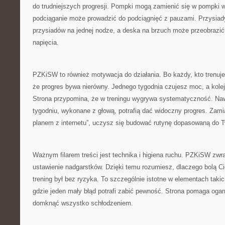
do trudniejszych progresji. Pompki mogą zamienić się w pompki w
podciąganie może prowadzić do podciągnięć z pauzami. Przysiad
przysiadów na jednej nodze, a deska na brzuch może przeobrazić
napięcia.
PZKiSW to również motywacja do działania. Bo każdy, kto trenuj
że progres bywa nierówny. Jednego tygodnia czujesz moc, a kole
Strona przypomina, że w treningu wygrywa systematyczność. Naw
tygodniu, wykonane z głową, potrafią dać widoczny progres. Zami
planem z internetu”, uczysz się budować rutynę dopasowaną do 
Ważnym filarem treści jest technika i higiena ruchu. PZKiSW zw
ustawienie nadgarstków. Dzięki temu rozumiesz, dlaczego bolą Cię
trening był bez ryzyka. To szczególnie istotne w elementach takic
gdzie jeden mały błąd potrafi zabić pewność. Strona pomaga oga
domknąć wszystko schłodzeniem.