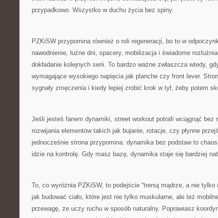
przypadkowo. Wszystko w duchu życia bez spiny.
PZKiSW przypomina również o roli regeneracji, bo to w odpoczynku
nawodnienie, luźne dni, spacery, mobilizacja i świadome rozluźnian
dokładanie kolejnych serii. To bardzo ważne zwłaszcza wtedy, gd
wymagające wysokiego napięcia jak planche czy front lever. Stro
sygnały zmęczenia i kiedy lepiej zrobić krok w tył, żeby potem s
Jeśli jesteś fanem dynamiki, street workout potrafi wciągnąć bez 
rozwijania elementów takich jak bujanie, rotacje, czy płynne prze
jednocześnie strona przypomina: dynamika bez podstaw to chaos.
idzie na kontrolę. Gdy masz bazę, dynamika staje się bardziej nat
To, co wyróżnia PZKiSW, to podejście “trenuj mądrze, a nie tylko
jak budować ciało, które jest nie tylko muskularne, ale też mobiln
przewagę, że uczy ruchu w sposób naturalny. Poprawiasz koord