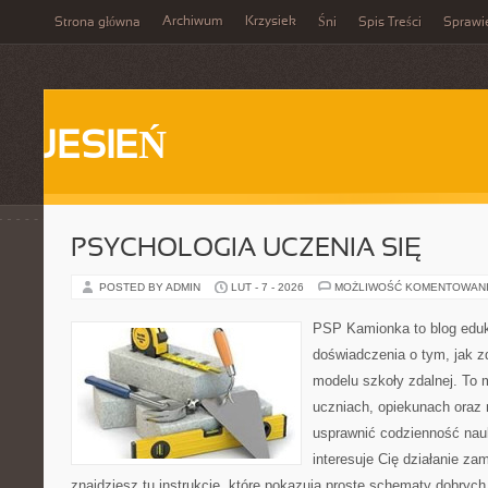
Archiwum
Krzysiek
Strona główna
Śni
Spis Treści
Sprawi
JESIEŃ
PSYCHOLOGIA UCZENIA SIĘ
POSTED BY ADMIN
LUT - 7 - 2026
MOŻLIWOŚĆ KOMENTOWAN
PSP Kamionka to blog eduk
doświadczenia o tym, jak 
modelu szkoły zdalnej. To 
uczniach, opiekunach oraz 
usprawnić codzienność nauki
interesuje Cię działanie za
znajdziesz tu instrukcje, które pokazują proste schematy dobry