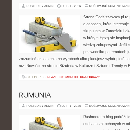
POSTED BY ADMIN
LUT - 1 - 2026
MOŻLIWOŚĆ KOMENTOWAN
Strona Godziszewscy.pl to 
o osobach, które interesuje
skup złota w Zamościu i oko
w którym łączą się inspirac
wiedzą zakupowymi. Jeśli 
przewodnika po tematach jub
zrozumieć oznaczenia na wyrobach albo planujesz wybór pierścio
raz. Nowości na stronie Biżuteria w Kulturze i Sztuce i Trendy w B
CATEGORIES:
PLAŻE I NADMORSKIE KRAJOBRAZY
RUMUNIA
POSTED BY ADMIN
LUT - 1 - 2026
MOŻLIWOŚĆ KOMENTOWAN
Rushmore to blog podróżnic
osobach zakochanych w od