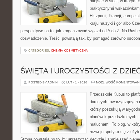
miejsce w sieci, w którym 
praktycznymi wskazówkami.
Hiszpanii, Francji, europejs
kraju muzyki i gór albo Cze
perspektywę na to, jak zorganizować wyjazd od A do Z. Na Rushm
doświadczenie. Treści powstają tak, by pomagać zarówno osobom
CATEGORIES:
CHEMIA KOSMETYCZNA
ŚWIĘTA I UROCZYSTOŚCI Z DZIE
POSTED BY ADMIN
LUT - 1 - 2026
MOŻLIWOŚĆ KOMENTOWAN
Przedszkole Kubuś to plat
dorosłych towarzyszących 
którzy poszukują wiarygodn
placówek przedszkolnych i 
maluchami. To blog, w któr
rozwoju spotyka się z uży
Strona powstała po to, by upraszczać decyzje i zmniejszać nie