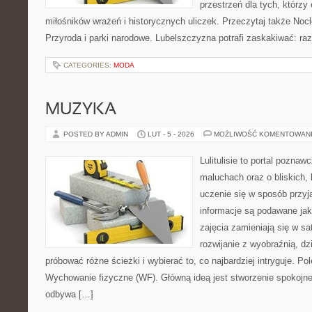
przestrzeń dla tych, którzy 
miłośników wrażeń i historycznych uliczek. Przeczytaj także Nocle
Przyroda i parki narodowe. Lubelszczyzna potrafi zaskakiwać: ra
CATEGORIES:
MODA
MUZYKA
POSTED BY ADMIN
LUT - 5 - 2026
MOŻLIWOŚĆ KOMENTOWAN
Lulitulisie to portal pozna
maluchach oraz o bliskich,
uczenie się w sposób przyj
informacje są podawane ja
zajęcia zamieniają się w sa
rozwijanie z wyobraźnią, d
próbować różne ścieżki i wybierać to, co najbardziej intryguje. P
Wychowanie fizyczne (WF). Główną ideą jest stworzenie spokojnej
odbywa […]