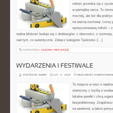
miłość przenika się z życi
w pamiątkę serca. To strona
mocniej, ale też dla prakty
na ważną rozmowę. Lovsy.p
wyreżyserowaną miłość – z
realna bliskość buduje się z drobiazgów: z obecności, z rozmowy, z
nad tym, co autentyczne. Zobacz kategorie Tęsknota i […]
CATEGORIES:
KAZANIA I REFLEKSJE
WYDARZENIA I FESTIWALE
POSTED BY ADMIN
LUT - 5 - 2026
MOŻLIWOŚĆ KOMENTOWAN
To miejsce w sieci o wędrow
stworzony z myślą o osobac
lokalne perełki i chcą org
bezproblemowy. Znajdziesz 
na weekend, a także pomysł