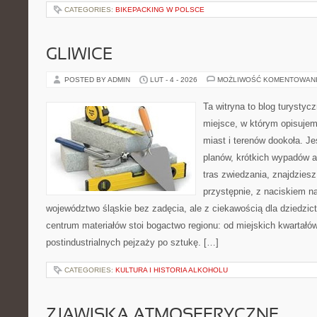
CATEGORIES:
BIKEPACKING W POLSCE
GLIWICE
POSTED BY ADMIN
LUT - 4 - 2026
MOŻLIWOŚĆ KOMENTOWAN
Ta witryna to blog turysty
miejsce, w którym opisuje
miast i terenów dookoła. J
planów, krótkich wypadów a
tras zwiedzania, znajdziesz
przystępnie, z naciskiem n
województwo śląskie bez zadęcia, ale z ciekawością dla dziedzic
centrum materiałów stoi bogactwo regionu: od miejskich kwartałów
postindustrialnych pejzaży po sztukę. […]
CATEGORIES:
KULTURA I HISTORIA ALKOHOLU
ZJAWISKA ATMOSFERYCZNE