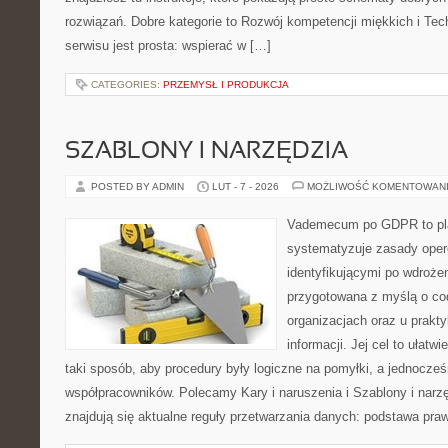
rozwiązań. Dobre kategorie to Rozwój kompetencji miękkich i Tech
serwisu jest prosta: wspierać w […]
CATEGORIES:
PRZEMYSŁ I PRODUKCJA
SZABLONY I NARZĘDZIA
POSTED BY ADMIN
LUT - 7 - 2026
MOŻLIWOŚĆ KOMENTOWAN
Vademecum po GDPR to pla
systematyzuje zasady oper
identyfikującymi po wdroże
przygotowana z myślą o c
organizacjach oraz u prak
informacji. Jej cel to ułatw
taki sposób, aby procedury były logiczne na pomyłki, a jednocześ
współpracowników. Polecamy Kary i naruszenia i Szablony i narz
znajdują się aktualne reguły przetwarzania danych: podstawa pra