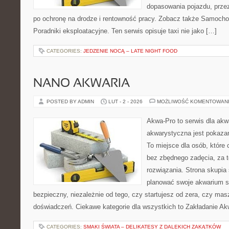
dopasowania pojazdu, prze
po ochronę na drodze i rentowność pracy. Zobacz także Samocho
Poradniki eksploatacyjne. Ten serwis opisuje taxi nie jako […]
CATEGORIES:
JEDZENIE NOCĄ – LATE NIGHT FOOD
NANO AKWARIA
POSTED BY ADMIN
LUT - 2 - 2026
MOŻLIWOŚĆ KOMENTOWAN
Akwa-Pro to serwis dla akw
akwarystyczna jest pokazan
To miejsce dla osób, które
bez zbędnego zadęcia, za t
rozwiązania. Strona skupia
planować swoje akwarium 
bezpieczny, niezależnie od tego, czy startujesz od zera, czy masz
doświadczeń. Ciekawe kategorie dla wszystkich to Zakładanie Ak
CATEGORIES:
SMAKI ŚWIATA – DELIKATESY Z DALEKICH ZAKĄTKÓW