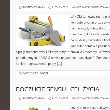
POSTED BY ADMIN
LUT - 6 - 2026
MOŻLIWOŚĆ KOMENTOWAN
LAKOM to nowoczesna plat
komputerowemu oraz serwiso
nam w każdym tygodniu. To
o osobach, które chcą wybi
tych, którzy potrzebują ko
komputer odmawia posłusze
Sprzęt komputerowy i Ekosystemy: sterowniki i systemy. W świec
potrafią zmylić, LAKOM stawia na jasność i uczciwość. Zamiast 
konkret: sprawdzenia, próby […]
CATEGORIES:
GUCCI
POCZUCIE SENSU I CEL ŻYCIA
POSTED BY ADMIN
LUT - 6 - 2026
MOŻLIWOŚĆ KOMENTOWAN
Lovsy.pl to przestrzeń wyp