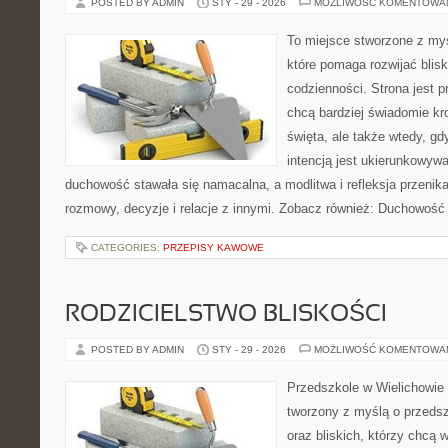
POSTED BY ADMIN
STY - 29 - 2026
MOŻLIWOŚĆ KOMENTOWA
To miejsce stworzone z my
które pomaga rozwijać bli
codzienności. Strona jest p
chcą bardziej świadomie kr
święta, ale także wtedy, gd
intencją jest ukierunkowyw
duchowość stawała się namacalna, a modlitwa i refleksja przenik
rozmowy, decyzje i relacje z innymi. Zobacz również: Duchowość 
CATEGORIES:
PRZEPISY KAWOWE
RODZICIELSTWO BLISKOŚCI
POSTED BY ADMIN
STY - 29 - 2026
MOŻLIWOŚĆ KOMENTOWA
Przedszkole w Wielichowie 
tworzony z myślą o przeds
oraz bliskich, którzy chcą 