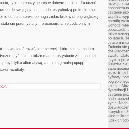
ocenia, tylko tłumaczy, jesteś w dobrym punkcie. Tu uczeń
rozwoju zaw
sposobem na
ane do swojej sytuacji. Jedni przychodzą po konkretne
czytanie pr
eżnie od celu, serwis pomaga zrobić krok w stronę większej
wspólna wypr
potrafią wzm
ne stała się przemyślanym procesem, a nie codziennym
wchodzi wted
obowiązek, a
także szcze
po latach. T
czasem może
Zmienia się 
t ma wspierać rozwój kompetencji, które zostają na lata:
doświadczeni
światu. Dlate
yczne myślenie, a także mądre korzystanie z technologii.
szybko jak w
aje być tylko alternatywą, a staje się realną opcją –
Książka nie 
zapamiętana.
dawał rezultaty.
przez to głę
cyfrowy, potr
pogłębionego
zniknie. Moż
KCJA
dystrybucji 
czytania poz
nadal potrze
życie. Nadal
doświadczeni
których moż
więc relikte
ludzkich od