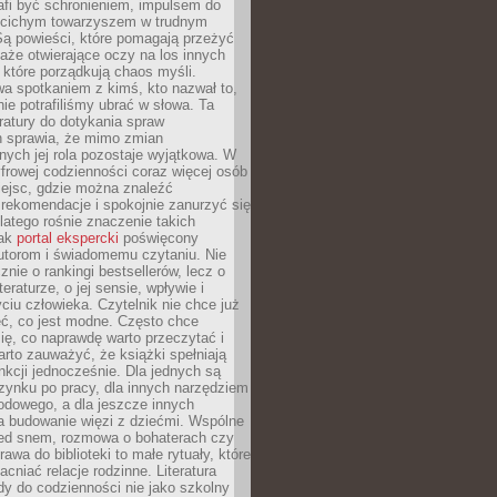
afi być schronieniem, impulsem do
 cichym towarzyszem w trudnym
ą powieści, które pomagają przeżyć
rtaże otwierające oczy na los innych
e, które porządkują chaos myśli.
a spotkaniem z kimś, kto nazwał to,
ie potrafiliśmy ubrać w słowa. Ta
eratury do dotykania spraw
h sprawia, że mimo zmian
nych jej rola pozostaje wyjątkowa. W
yfrowej codzienności coraz więcej osób
iejsc, gdzie można znaleźć
rekomendacje i spokojnie zanurzyć się
dlatego rośnie znaczenie takich
jak
portal ekspercki
poświęcony
utorom i świadomemu czytaniu. Nie
znie o rankingi bestsellerów, lecz o
eraturze, o jej sensie, wpływie i
ciu człowieka. Czytelnik nie chce już
eć, co jest modne. Często chce
ię, co naprawdę warto przeczytać i
rto zauważyć, że książki spełniają
unkcji jednocześnie. Dla jednych są
zynku po pracy, dla innych narzędziem
odowego, a dla jeszcze innych
 budowanie więzi z dziećmi. Wspólne
zed snem, rozmowa o bohaterach czy
awa do biblioteki to małe rytuały, które
acniać relacje rodzinne. Literatura
y do codzienności nie jako szkolny