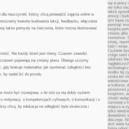
się w pracy 
nie tylko na
także sposó
 dla nauczycieli, którzy chcą prowadzić zajęcia online w
emocji i bud
tym lepiej r
oruszamy kwestie budowania lekcji, feedbacku, włączania
pominąć emo
ą się także pomysły na ćwiczenia, które można dostosować
książka potr
zmiany albo
momencie. S
stratę, repo
ludzi i esej
Czytanie byw
czność. Nie każdy dzień jest równy. Czasem zawodzi
czego sami n
zdolność lit
a czasem pojawiają się zmiany planu. Dlatego uczymy
najgłębszyc
ić, gdy brakuje materiałów, jak wyrównać zaległości bez
technologicz
środku tej c
, by nadal iść do przodu.
szuka też m
wartościowe 
w kulturze, 
przestrzeni 
ne może być rozwojowa, o ile stoi za nią dobry system.
książkom, a
chodzi wyłąc
i o motywacji, o kompetencjach cyfrowych, o komunikacji i o
rozmowę o lit
którzy chcą, by edukacja na odległość była skuteczna i
miejscu w ży
tylko wiedzi
dowiedzieć s
dlaczego. Wa
dziś wiele f
formą odpoc