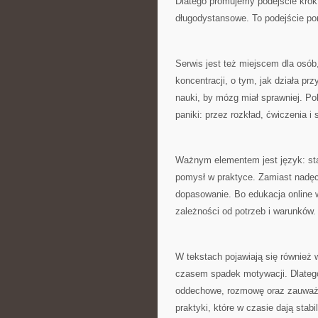
Dlatego promujemy podejście krok
długodystansowe. To podejście po
Serwis jest też miejscem dla osób
koncentracji, o tym, jak działa pr
nauki, by mózg miał sprawniej. P
paniki: przez rozkład, ćwiczenia i
Ważnym elementem jest język: st
pomysł w praktyce. Zamiast nadęc
dopasowanie. Bo edukacja online 
zależności od potrzeb i warunków.
W tekstach pojawiają się również w
czasem spadek motywacji. Dlatego 
oddechowe, rozmowę oraz zauważa
praktyki, które w czasie dają stabil