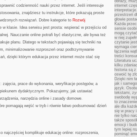
obrazy, muz
prawnić codzienność nauki przez internet. Jeśli interesuje
internet cz
interpretacj
astosowania, znajdziesz tu instrukcje, które pokazują proste
przestrzeń d
głowie posta
wdzonych rozwiązań. Dobre kategorie to
Rozwój
Każda przecz
e w klasie. Idea serwisu jest prosta: wspierać w przejściu od
sensie osob
mogą czytać
lnej. Nauczanie online potrafi być elastyczne, ale bywa też
w niej zupeł
akuje planu. Dlatego w tekstach pojawiają się techniki na
czytanie jes
wymaga cierp
em, minimalizowanie rozproszeń oraz podtrzymywanie
łączenia wą
treści kons
ązań, dzięki którym edukacja przez internet może stać się
Literatura u
kilku zdania
historia są 
oswoić tę zł
Dzięki nim ł
jak i samego
 zajęcia, prace do wykonania, weryfikacje postępów, a
język. Osoba
opiekunem dydaktycznym. Pokazujemy, jak ustawiać
tekstami, zy
swobodę wyp
urządzenia, narzędzia online i zasady domowe.
to znaczenie
tóre pomagają wejść w tryb i równie łatwo podsumować dzień
ale dla każ
się w pracy 
nie tylko na
także sposó
emocji i bud
tym lepiej r
 najczęściej komplikuje edukację online: rozproszenia,
pominąć emo