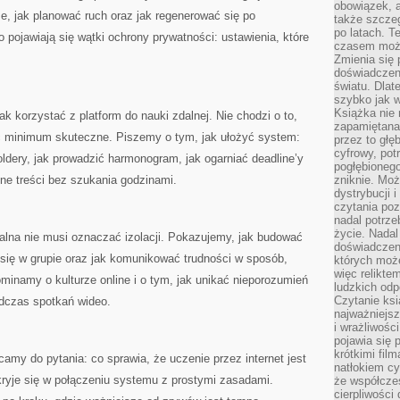
obowiązek, a
e, jak planować ruch oraz jak regenerować się po
także szcze
po latach. T
 pojawiają się wątki ochrony prywatności: ustawienia, które
czasem może
Zmienia się 
doświadczeni
światu. Dlate
szybko jak w
Książka nie 
ak korzystać z platform do nauki zdalnej. Nie chodzi o to,
zapamiętana.
ć minimum skuteczne. Piszemy o tym, jak ułożyć system:
przez to głę
cyfrowy, potr
oldery, jak prowadzić harmonogram, jak ogarniać deadline’y
pogłębionego
ne treści bez szukania godzinami.
zniknie. Moż
dystrybucji 
czytania poz
nadal potrze
życie. Nadal
zdalna nie musi oznaczać izolacji. Pokazujemy, jak budować
doświadczeni
 się w grupie oraz jak komunikować trudności w sposób,
których moż
więc relikte
inamy o kulturze online i o tym, jak unikać nieporozumień
ludzkich od
Czytanie ksi
dczas spotkań wideo.
najważniejsz
i wrażliwośc
pojawia się 
krótkimi fil
camy do pytania: co sprawia, że uczenie przez internet jest
natłokiem cy
ryje się w połączeniu systemu z prostymi zasadami.
że współcze
cierpliwości