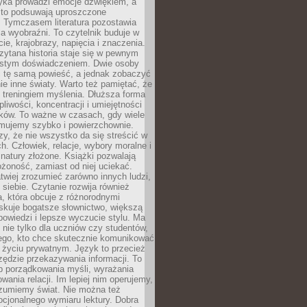
yka prowadzi emocje dźwiękiem, a
ęsto podsuwają uproszczone
e. Tymczasem literatura pozostawia
la wyobraźni. To czytelnik buduje w
cie, krajobrazy, napięcia i znaczenia.
ytana historia staje się w pewnym
istym doświadczeniem. Dwie osoby
 tę samą powieść, a jednak zobaczyć
nie inne światy. Warto też pamiętać, że
t treningiem myślenia. Dłuższa forma
liwości, koncentracji i umiejętności
tków. To ważne w czasach, gdy wiele
umujemy szybko i powierzchownie.
czy, że nie wszystko da się streścić w
ch. Człowiek, relacje, wybory moralne i
z natury złożone. Książki pozwalają
ożoność, zamiast od niej uciekać.
atwiej zrozumieć zarówno innych ludzi,
 siebie. Czytanie rozwija również
, która obcuje z różnorodnymi
skuje bogatsze słownictwo, większą
owiedzi i lepsze wyczucie stylu. Ma
 nie tylko dla uczniów czy studentów,
dego, kto chce skutecznie komunikować
i życiu prywatnym. Język to przecież
rzędzie przekazywania informacji. To
b porządkowania myśli, wyrażania
owania relacji. Im lepiej nim operujemy,
ozumiemy świat. Nie można też
cjonalnego wymiaru lektury. Dobra