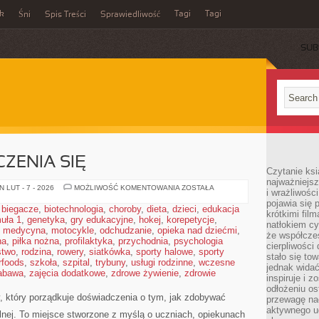
ek
Tagi
Tagi
Śni
Spis Treści
Sprawiedliwość
SUB
ZENIA SIĘ
Czytanie ksi
najważniejsz
PSYCHOLOGIA
 LUT - 7 - 2026
MOŻLIWOŚĆ KOMENTOWANIA
ZOSTAŁA
i wrażliwośc
UCZENIA
pojawia się 
SIĘ
,
biegacze
,
biotechnologia
,
choroby
,
dieta
,
dzieci
,
edukacja
krótkimi fil
uła 1
,
genetyka
,
gry edukacyjne
,
hokej
,
korepetycje
,
natłokiem cy
,
medycyna
,
motocykle
,
odchudzanie
,
opieka nad dziećmi
,
że współcze
na
,
piłka nożna
,
profilaktyka
,
przychodnia
,
psychologia
cierpliwości
stwo
,
rodzina
,
rowery
,
siatkówka
,
sporty halowe
,
sporty
stało się t
rfoods
,
szkoła
,
szpital
,
trybuny
,
usługi rodzinne
,
wczesne
jednak widać
abawa
,
zajęcia dodatkowe
,
zdrowe żywienie
,
zdrowie
inspiruje i z
odłożeniu os
 który porządkuje doświadczenia o tym, jak zdobywać
przewagę na
aktywnego ud
nej. To miejsce stworzone z myślą o uczniach, opiekunach