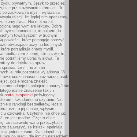
i życiu prywatnym. Język to przecież
rzędzie przekazywania informacji. To
b porządkowania myśli, wyrażania
owania relacji. Im lepiej nim operujemy,
ozumiemy świat. Nie można też
cjonalnego wymiaru lektury. Dobra
afi być schronieniem, impulsem do
 cichym towarzyszem w trudnym
ą powieści, które pomagają przeżyć
rtaże otwierające oczy na los innych
e, które porządkują chaos myśli.
a spotkaniem z kimś, kto nazwał to,
ie potrafiliśmy ubrać w słowa. Ta
eratury do dotykania spraw
h sprawia, że mimo zmian
nych jej rola pozostaje wyjątkowa. W
yfrowej codzienności coraz więcej osób
iejsc, gdzie można znaleźć
rekomendacje i spokojnie zanurzyć się
dlatego rośnie znaczenie takich
jak
portal ekspercki
poświęcony
utorom i świadomemu czytaniu. Nie
znie o rankingi bestsellerów, lecz o
eraturze, o jej sensie, wpływie i
ciu człowieka. Czytelnik nie chce już
eć, co jest modne. Często chce
ię, co naprawdę warto przeczytać i
rto zauważyć, że książki spełniają
unkcji jednocześnie. Dla jednych są
zynku po pracy, dla innych narzędziem