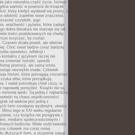
le jako naturalna część życia. Istnieje
gólna wartość w powrocie do książek
ekst, który kiedyś wydawał się prosty, z
 odsłonić zupełnie nowe znaczenia.
przecież czytelnik, jego
a, wrażliwość i pytania, które zadaje
go dobra literatura nie starzeje się tak
iele treści produkowanych na chwilę.
musi krzyczeć, by zostać
 Czasem działa powoli, ale właśnie
biej. Choć świat będzie coraz bardziej
zeba opowieści, refleksji i
 kontaktu z językiem raczej nie
na zmieniać nośniki, sposób
i formę promocji, ale sama istota
ostaje niezwykle trwała. Człowiek
buje historii, które pomagają zrozumieć
 szuka słów, które porządkują
a. I nadal potrzebuje chwil ciszy, w
e naprawdę pomyśleć. Książki nie są
m minionej epoki. Są jedną z najbardziej
powiedzi na chaos współczesności.
ążek od wieków jest jedną z
ych form rozwijania wyobraźni, wiedzy
i. Mimo tego w XXI wieku regularnie
pytanie, czy książka nie przegrywa z
mami, mediami społecznościowymi i
frowych bodźców. Wiele osób twierdzi,
sny człowiek ma coraz mniej
 do dłuższych form, a skupienie uwagi