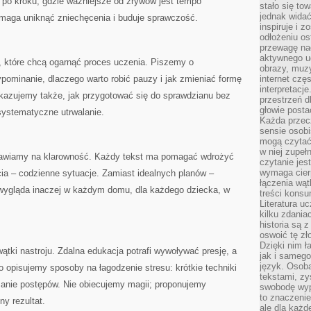
 po kroku, gdzie ważniejsze od zrywów jest tempo
stało się t
jednak widać
maga uniknąć zniechęcenia i buduje sprawczość.
inspiruje i z
odłożeniu os
przewagę na
aktywnego ud
, które chcą ogarnąć proces uczenia. Piszemy o
obrazy, muz
zypominanie, dlaczego warto robić pauzy i jak zmieniać formę
internet cz
interpretacj
okazujemy także, jak przygotować się do sprawdzianu bez
przestrzeń d
głowie posta
 systematyczne utrwalanie.
Każda przecz
sensie osob
mogą czytać
w niej zupeł
awiamy na klarowność. Każdy tekst ma pomagać wdrożyć
czytanie jes
wymaga cierp
ia – codzienne sytuacje. Zamiast idealnych planów –
łączenia wą
wygląda inaczej w każdym domu, dla każdego dziecka, w
treści kons
Literatura u
kilku zdania
historia są 
oswoić tę zł
Dzięki nim ł
ątki nastroju. Zdalna edukacja potrafi wywoływać presję, a
jak i samego
język. Osoba
opisujemy sposoby na łagodzenie stresu: krótkie techniki
tekstami, zy
nie postępów. Nie obiecujemy magii; proponujemy
swobodę wyp
to znaczenie
ny rezultat.
ale dla każ