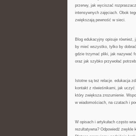
przerwy, jak wyciszać rozpraszacz
intensywnych zajęciach. Obok tego
zwiększają pewność w sieci.
Blog edukacyjny opisuje również, j
by mieć wszystko, tylko by dobra
gdzie trzymać pliki, jak nazywać f
oraz jak szybko przywołać potrzeb
Istotne są też relacje. edukacja 
kontakt z rówieśnikami, jak uczyć
który zwiększa zrozumienie. Wspom
w wiadomościach, na czatach i po
W opisach i artykułach często wra
rezultatywna? Odpowiedź zwykle k