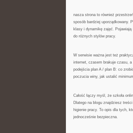
nasza strona to również przestrzeń
sposób bardziej uporządkowany. P
klasy i dynamikę zajęć. Pojawiaj
do różnych stylów pracy.
W serwisie ważna jest też prakty
internet, czasem brakuje czasu, 
podejścia plan A / plan B: co zrob
poczucia winy, jak ustalić minimum
Całość łączy myśl, że szkoła onli
Dlatego na blogu znajdziesz treśc
higienie pracy. To opis dla tych, 
jednocześnie bezpieczna.