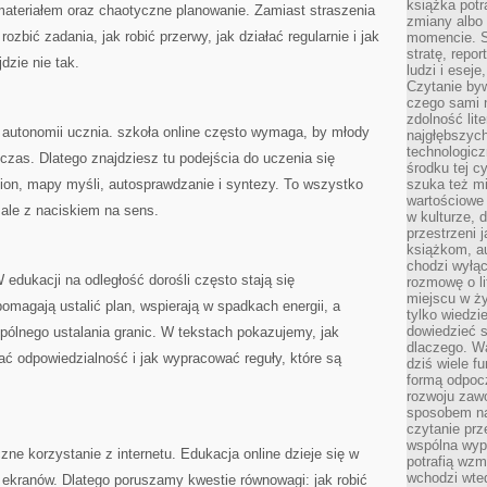
książka potr
materiałem oraz chaotyczne planowanie. Zamiast straszenia
zmiany albo
ozbić zadania, jak robić przerwy, jak działać regularnie i jak
momencie. S
stratę, repo
dzie nie tak.
ludzi i esej
Czytanie byw
czego sami n
zdolność lit
 autonomii ucznia. szkoła online często wymaga, by młody
najgłębszyc
technologicz
 czas. Dlatego znajdziesz tu podejścia do uczenia się
środku tej c
tion, mapy myśli, autosprawdzanie i syntezy. To wszystko
szuka też m
wartościowe 
ale z naciskiem na sens.
w kulturze, 
przestrzeni 
książkom, a
chodzi wyłąc
edukacji na odległość dorośli często stają się
rozmowę o lit
miejscu w ży
omagają ustalić plan, wspierają w spadkach energii, a
tylko wiedzi
dowiedzieć s
pólnego ustalania granic. W tekstach pokazujemy, jak
dlaczego. Wa
ać odpowiedzialność i jak wypracować reguły, które są
dziś wiele f
formą odpoc
rozwoju zaw
sposobem na
czytanie pr
wspólna wypr
e korzystanie z internetu. Edukacja online dzieje się w
potrafią wzm
wchodzi wted
 ekranów. Dlatego poruszamy kwestie równowagi: jak robić