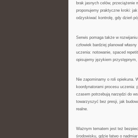
brak jasnych celów, przeciążenie 
proponujemy praktyczne kroki: jak r
odzyskiwać kontrolę, gdy dzień pój
Serwis pomaga także w rozwijaniu
człowiek bardziej planował własny
uczenia: notowanie, spaced repeti
opisujemy językiem przystępnym, 
Nie zapominamy o roli opiekuna. W 
koordynatorami procesu uczenia: p
czasem potrzebują narzędzi do ws
towarzyszyć bez presji, jak budow
realne.
Ważnym tematem jest też bezpieczn
środowisku, gdzie łatwo o nadmiar