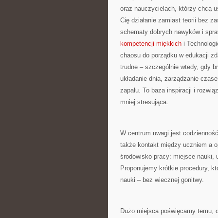
oraz nauczycielach, którzy chcą us
Cię działanie zamiast teorii bez z
schematy dobrych nawyków i spra
kompetencji miękkich
i Technologi
chaosu do porządku w edukacji zda
trudne – szczególnie wtedy, gdy br
układanie dnia, zarządzanie czas
zapału. To baza inspiracji i rozwi
mniej stresująca.
W centrum uwagi jest codzienność:
także kontakt między uczniem a 
środowisko pracy: miejsce nauki, 
Proponujemy krótkie procedury, k
nauki – bez wiecznej gonitwy.
Dużo miejsca poświęcamy temu, co