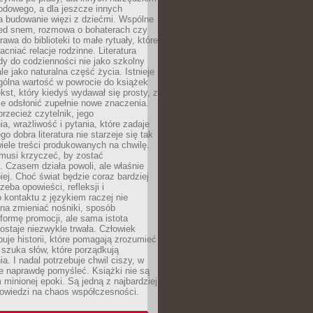
odowego, a dla jeszcze innych
 budowanie więzi z dziećmi. Wspólne
zed snem, rozmowa o bohaterach czy
awa do biblioteki to małe rytuały, które
acniać relacje rodzinne. Literatura
y do codzienności nie jako szkolny
le jako naturalna część życia. Istnieje
gólna wartość w powrocie do książek
ekst, który kiedyś wydawał się prosty, z
 odsłonić zupełnie nowe znaczenia.
przecież czytelnik, jego
a, wrażliwość i pytania, które zadaje
go dobra literatura nie starzeje się tak
iele treści produkowanych na chwilę.
musi krzyczeć, by zostać
 Czasem działa powoli, ale właśnie
biej. Choć świat będzie coraz bardziej
zeba opowieści, refleksji i
 kontaktu z językiem raczej nie
na zmieniać nośniki, sposób
i formę promocji, ale sama istota
ostaje niezwykle trwała. Człowiek
buje historii, które pomagają zrozumieć
 szuka słów, które porządkują
a. I nadal potrzebuje chwil ciszy, w
e naprawdę pomyśleć. Książki nie są
m minionej epoki. Są jedną z najbardziej
powiedzi na chaos współczesności.