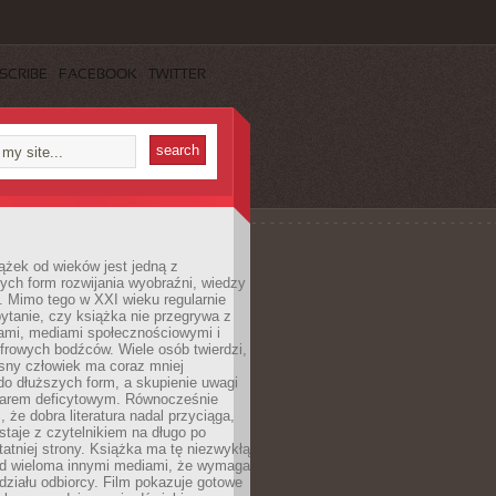
SCRIBE
FACEBOOK
TWITTER
ążek od wieków jest jedną z
ych form rozwijania wyobraźni, wiedzy
i. Mimo tego w XXI wieku regularnie
pytanie, czy książka nie przegrywa z
mami, mediami społecznościowymi i
frowych bodźców. Wiele osób twierdzi,
sny człowiek ma coraz mniej
 do dłuższych form, a skupienie uwagi
owarem deficytowym. Równocześnie
, że dobra literatura nadal przyciąga,
ostaje z czytelnikiem na długo po
tatniej strony. Książka ma tę niezwykłą
d wieloma innymi mediami, że wymaga
ziału odbiorcy. Film pokazuje gotowe