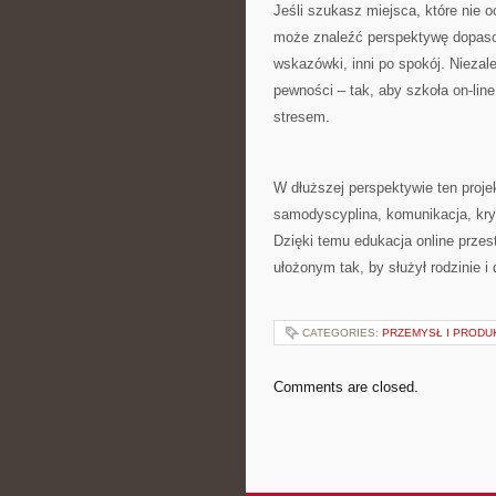
Jeśli szukasz miejsca, które nie 
może znaleźć perspektywę dopasow
wskazówki, inni po spokój. Niezal
pewności – tak, aby szkoła on-li
stresem.
W dłuższej perspektywie ten projek
samodyscyplina, komunikacja, kryt
Dzięki temu edukacja online przest
ułożonym tak, by służył rodzinie i 
CATEGORIES:
PRZEMYSŁ I PRODU
Comments are closed.