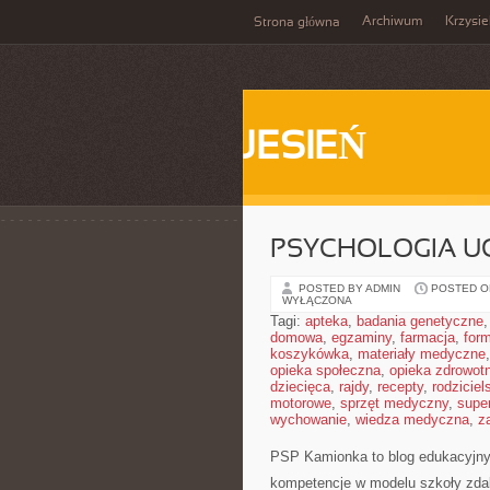
Archiwum
Krzysi
Strona główna
JESIEŃ
PSYCHOLOGIA UC
POSTED BY ADMIN
POSTED ON
WYŁĄCZONA
Tagi:
apteka
,
badania genetyczne
domowa
,
egzaminy
,
farmacja
,
form
koszykówka
,
materiały medyczne
opieka społeczna
,
opieka zdrowot
dziecięca
,
rajdy
,
recepty
,
rodziciel
motorowe
,
sprzęt medyczny
,
supe
wychowanie
,
wiedza medyczna
,
z
PSP Kamionka to blog edukacyjny,
kompetencje w modelu szkoły zdal