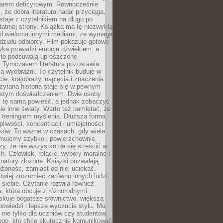
owarem deficytowym. Równocześnie
, że dobra literatura nadal przyciąga,
ostaje z czytelnikiem na długo po
tatniej strony. Książka ma tę niezwykłą
d wieloma innymi mediami, że wymaga
ziału odbiorcy. Film pokazuje gotowe
yka prowadzi emocje dźwiękiem, a
ęsto podsuwają uproszczone
e. Tymczasem literatura pozostawia
la wyobraźni. To czytelnik buduje w
cie, krajobrazy, napięcia i znaczenia.
ytana historia staje się w pewnym
istym doświadczeniem. Dwie osoby
 tę samą powieść, a jednak zobaczyć
nie inne światy. Warto też pamiętać, że
t treningiem myślenia. Dłuższa forma
liwości, koncentracji i umiejętności
tków. To ważne w czasach, gdy wiele
umujemy szybko i powierzchownie.
czy, że nie wszystko da się streścić w
ch. Człowiek, relacje, wybory moralne i
z natury złożone. Książki pozwalają
ożoność, zamiast od niej uciekać.
atwiej zrozumieć zarówno innych ludzi,
 siebie. Czytanie rozwija również
, która obcuje z różnorodnymi
skuje bogatsze słownictwo, większą
owiedzi i lepsze wyczucie stylu. Ma
 nie tylko dla uczniów czy studentów,
dego, kto chce skutecznie komunikować