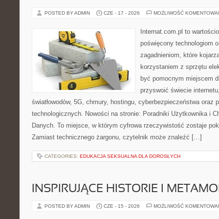
POSTED BY ADMIN
CZE - 17 - 2026
MOŻLIWOŚĆ KOMENTOWA
Internat.com.pl to wartośc
poświęcony technologiom o
zagadnieniom, które kojarz
korzystaniem z sprzętu ele
być pomocnym miejscem dl
przyswoić świecie internet
światłowodów, 5G, chmury, hostingu, cyberbezpieczeństwa oraz 
technologicznych. Nowości na stronie: Poradniki Użytkownika i 
Danych. To miejsce, w którym cyfrowa rzeczywistość zostaje po
Zamiast technicznego żargonu, czytelnik może znaleźć […]
CATEGORIES:
EDUKACJA SEKSUALNA DLA DOROSŁYCH
INSPIRUJĄCE HISTORIE I METAM
POSTED BY ADMIN
CZE - 15 - 2026
MOŻLIWOŚĆ KOMENTOWA