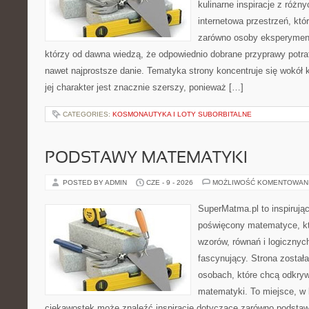
kulinarne inspiracje z różny
internetowa przestrzeń, kt
zarówno osoby eksperymentu
którzy od dawna wiedzą, że odpowiednio dobrane przyprawy potraf
nawet najprostsze danie. Tematyka strony koncentruje się wokół 
jej charakter jest znacznie szerszy, ponieważ […]
CATEGORIES:
KOSMONAUTYKA I LOTY SUBORBITALNE
PODSTAWY MATEMATYKI
POSTED BY ADMIN
CZE - 9 - 2026
MOŻLIWOŚĆ KOMENTOWAN
SuperMatma.pl to inspirując
poświęcony matematyce, któ
wzorów, równań i logicznyc
fascynujący. Strona został
osobach, które chcą odkry
matematyki. To miejsce, w 
ciekawostek może znaleźć inspiracje dotyczące zarówno podstaw