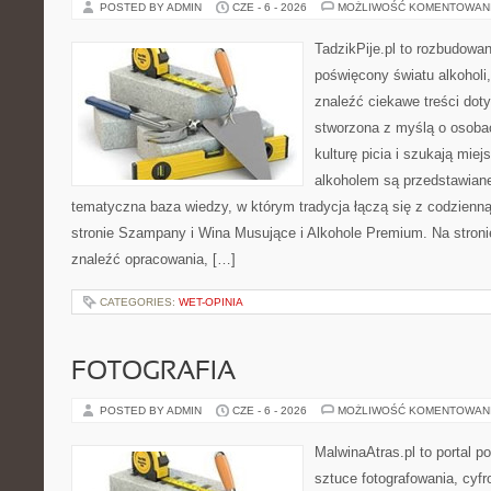
POSTED BY ADMIN
CZE - 6 - 2026
MOŻLIWOŚĆ KOMENTOWAN
TadzikPije.pl to rozbudowa
poświęcony światu alkoholi
znaleźć ciekawe treści dot
stworzona z myślą o osoba
kulturę picia i szukają mie
alkoholem są przedstawian
tematyczna baza wiedzy, w którym tradycja łączą się z codzienn
stronie Szampany i Wina Musujące i Alkohole Premium. Na stroni
znaleźć opracowania, […]
CATEGORIES:
WET-OPINIA
FOTOGRAFIA
POSTED BY ADMIN
CZE - 6 - 2026
MOŻLIWOŚĆ KOMENTOWAN
MalwinaAtras.pl to portal 
sztuce fotografowania, cyf