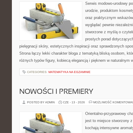
Serwis modowo-urodowy poś
urodzie, produktom kosmet
oraz praktycznym wskazówk
wyglądać pewnie niezależnie
stworzone z myślą o czytel
prostych porad dotyczących
pielęgnacji skóry, estetycznych inspiracji oraz sprawdzonych sp
Strona łączy lekki charakter bloga z tematyką bliską osobom, któr
różnych typów figury, kobiecą elegancją i pięknem w naturalnym 
CATEGORIES:
MATEMATYKA NA EGZAMINIE
NOWOŚCI I PREMIERY
POSTED BY ADMIN
CZE - 13 - 2026
MOŻLIWOŚĆ KOMENTOWA
Orientalno-przyprawowy char
jest to miejsce stworzony 
kochają intensywne aromaty