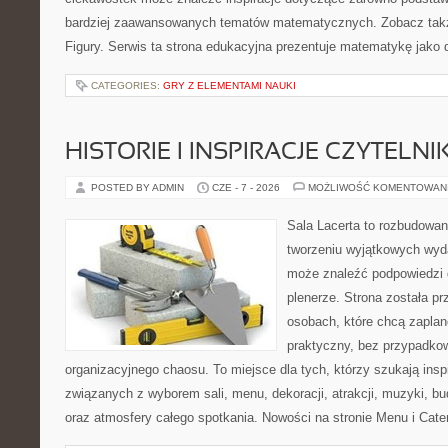
bardziej zaawansowanych tematów matematycznych. Zobacz takż
Figury. Serwis ta strona edukacyjna prezentuje matematykę jako d
CATEGORIES:
GRY Z ELEMENTAMI NAUKI
HISTORIE I INSPIRACJE CZYTELN
POSTED BY ADMIN
CZE - 7 - 2026
MOŻLIWOŚĆ KOMENTOWAN
Sala Lacerta to rozbudowan
tworzeniu wyjątkowych wyda
może znaleźć podpowiedzi 
plenerze. Strona została p
osobach, które chcą zapla
praktyczny, bez przypadkow
organizacyjnego chaosu. To miejsce dla tych, którzy szukają ins
związanych z wyborem sali, menu, dekoracji, atrakcji, muzyki, b
oraz atmosfery całego spotkania. Nowości na stronie Menu i Cater