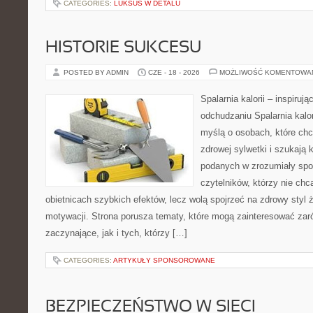
CATEGORIES:
LUKSUS W DETALU
HISTORIE SUKCESU
POSTED BY ADMIN
CZE - 18 - 2026
MOŻLIWOŚĆ KOMENTOWA
Spalarnia kalorii – inspiruj
odchudzaniu Spalarnia kalor
myślą o osobach, które chc
zdrowej sylwetki i szukają 
podanych w zrozumiały spos
czytelników, którzy nie chc
obietnicach szybkich efektów, lecz wolą spojrzeć na zdrowy styl 
motywacji. Strona porusza tematy, które mogą zainteresować zar
zaczynające, jak i tych, którzy […]
CATEGORIES:
ARTYKUŁY SPONSOROWANE
BEZPIECZEŃSTWO W SIECI