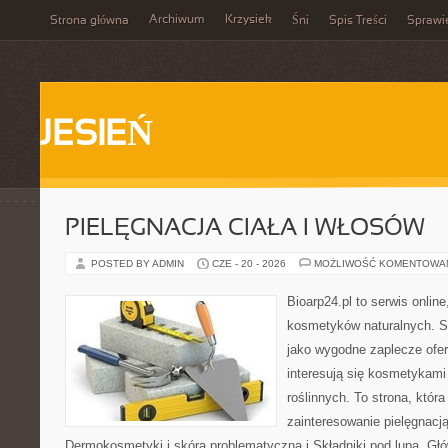
Archiwum
Krzysiek
Strona główna
Śni
Spis Treści
Sprawi
JESIEŃ
PIELĘGNACJA CIAŁA I WŁOSÓW
POSTED BY ADMIN
CZE - 20 - 2026
MOŻLIWOŚĆ KOMENTOWA
Bioarp24.pl to serwis online
kosmetyków naturalnych. S
jako wygodne zaplecze ofer
interesują się kosmetykami
roślinnych. To strona, któr
zainteresowanie pielęgnacj
Dermokosmetyki i skóra problematyczna i Składniki pod lupą. G