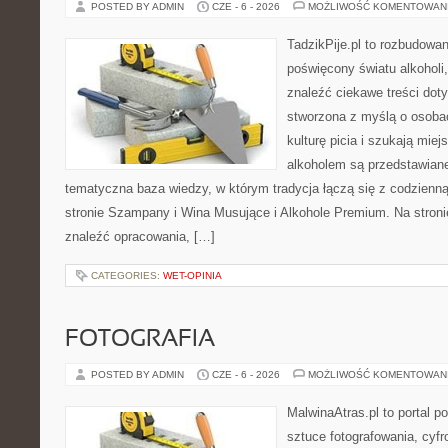
POSTED BY ADMIN
CZE - 6 - 2026
MOŻLIWOŚĆ KOMENTOWAN
TadzikPije.pl to rozbudowa
poświęcony światu alkoholi
znaleźć ciekawe treści dot
stworzona z myślą o osoba
kulturę picia i szukają mie
alkoholem są przedstawian
tematyczna baza wiedzy, w którym tradycja łączą się z codzienn
stronie Szampany i Wina Musujące i Alkohole Premium. Na stroni
znaleźć opracowania, […]
CATEGORIES:
WET-OPINIA
FOTOGRAFIA
POSTED BY ADMIN
CZE - 6 - 2026
MOŻLIWOŚĆ KOMENTOWAN
MalwinaAtras.pl to portal 
sztuce fotografowania, cyf