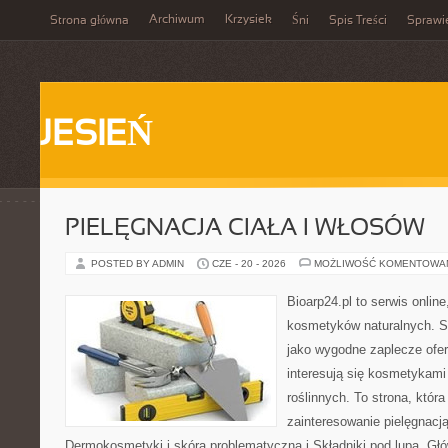
Archiwum
Krzysiek
Strona główna
Śni
Spis Treści
Sprawi
JESIEŃ
PIELĘGNACJA CIAŁA I WŁOSÓW
POSTED BY ADMIN
CZE - 20 - 2026
MOŻLIWOŚĆ KOMENTOWA
Bioarp24.pl to serwis online
kosmetyków naturalnych. S
jako wygodne zaplecze ofer
interesują się kosmetykami
roślinnych. To strona, któr
zainteresowanie pielęgnacj
Dermokosmetyki i skóra problematyczna i Składniki pod lupą. G