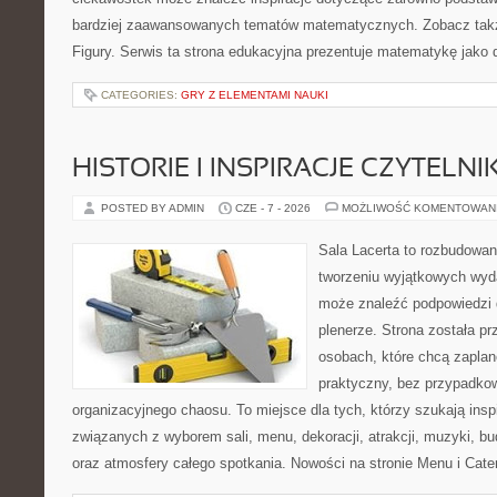
bardziej zaawansowanych tematów matematycznych. Zobacz takż
Figury. Serwis ta strona edukacyjna prezentuje matematykę jako d
CATEGORIES:
GRY Z ELEMENTAMI NAUKI
HISTORIE I INSPIRACJE CZYTELN
POSTED BY ADMIN
CZE - 7 - 2026
MOŻLIWOŚĆ KOMENTOWAN
Sala Lacerta to rozbudowan
tworzeniu wyjątkowych wyda
może znaleźć podpowiedzi 
plenerze. Strona została p
osobach, które chcą zapla
praktyczny, bez przypadkow
organizacyjnego chaosu. To miejsce dla tych, którzy szukają ins
związanych z wyborem sali, menu, dekoracji, atrakcji, muzyki, b
oraz atmosfery całego spotkania. Nowości na stronie Menu i Cater