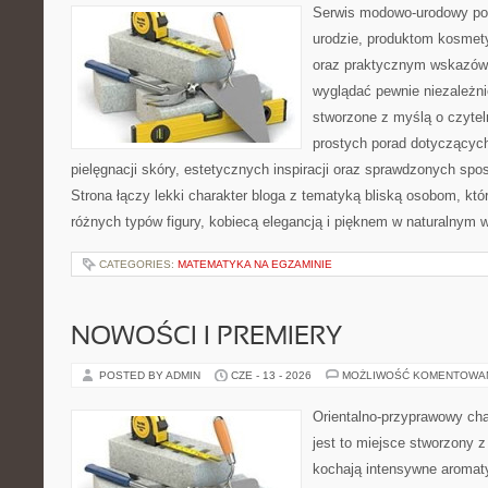
Serwis modowo-urodowy poś
urodzie, produktom kosmet
oraz praktycznym wskazówk
wyglądać pewnie niezależnie
stworzone z myślą o czytel
prostych porad dotyczących
pielęgnacji skóry, estetycznych inspiracji oraz sprawdzonych sp
Strona łączy lekki charakter bloga z tematyką bliską osobom, któr
różnych typów figury, kobiecą elegancją i pięknem w naturalnym 
CATEGORIES:
MATEMATYKA NA EGZAMINIE
NOWOŚCI I PREMIERY
POSTED BY ADMIN
CZE - 13 - 2026
MOŻLIWOŚĆ KOMENTOWA
Orientalno-przyprawowy char
jest to miejsce stworzony 
kochają intensywne aromaty