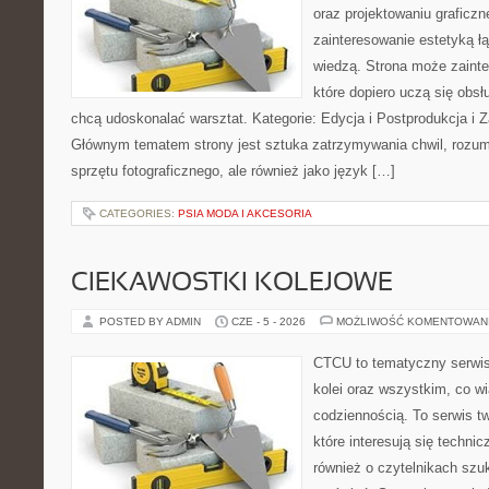
oraz projektowaniu graficzn
zainteresowanie estetyką ł
wiedzą. Strona może zaint
które dopiero uczą się obsłu
chcą udoskonalać warsztat. Kategorie: Edycja i Postprodukcja i Z
Głównym tematem strony jest sztuka zatrzymywania chwil, rozumi
sprzętu fotograficznego, ale również jako język […]
CATEGORIES:
PSIA MODA I AKCESORIA
CIEKAWOSTKI KOLEJOWE
POSTED BY ADMIN
CZE - 5 - 2026
MOŻLIWOŚĆ KOMENTOWAN
CTCU to tematyczny serwis,
kolei oraz wszystkim, co wi
codziennością. To serwis t
które interesują się technic
również o czytelnikach szu