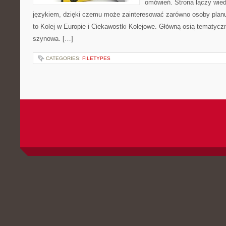
omówień. Strona łączy wied
językiem, dzięki czemu może zainteresować zarówno osoby planuj
to Kolej w Europie i Ciekawostki Kolejowe. Główną osią tematycz
szynowa. […]
CATEGORIES:
FILETYPES