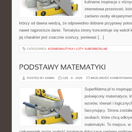
kulinarne inspiracje z różny
internetowa przestrzeń, kt
zarówno osoby eksperymentu
którzy od dawna wiedzą, że odpowiednio dobrane przyprawy potraf
nawet najprostsze danie. Tematyka strony koncentruje się wokół 
jej charakter jest znacznie szerszy, ponieważ […]
CATEGORIES:
KOSMONAUTYKA I LOTY SUBORBITALNE
PODSTAWY MATEMATYKI
POSTED BY ADMIN
CZE - 9 - 2026
MOŻLIWOŚĆ KOMENTOWAN
SuperMatma.pl to inspirując
poświęcony matematyce, któ
wzorów, równań i logicznyc
fascynujący. Strona został
osobach, które chcą odkry
matematyki. To miejsce, w 
ciekawostek może znaleźć inspiracje dotyczące zarówno podstaw