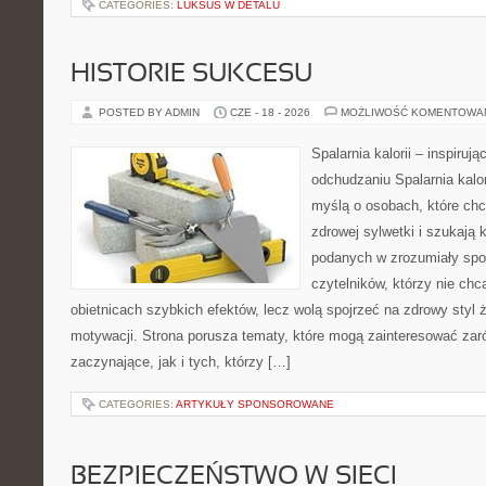
CATEGORIES:
LUKSUS W DETALU
HISTORIE SUKCESU
POSTED BY ADMIN
CZE - 18 - 2026
MOŻLIWOŚĆ KOMENTOWA
Spalarnia kalorii – inspiruj
odchudzaniu Spalarnia kalor
myślą o osobach, które chc
zdrowej sylwetki i szukają 
podanych w zrozumiały spos
czytelników, którzy nie chc
obietnicach szybkich efektów, lecz wolą spojrzeć na zdrowy styl 
motywacji. Strona porusza tematy, które mogą zainteresować zar
zaczynające, jak i tych, którzy […]
CATEGORIES:
ARTYKUŁY SPONSOROWANE
BEZPIECZEŃSTWO W SIECI