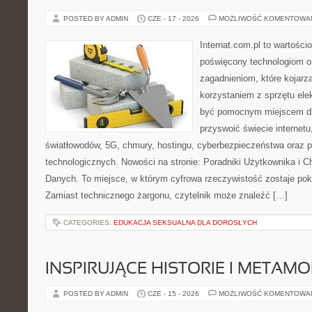
POSTED BY ADMIN
CZE - 17 - 2026
MOŻLIWOŚĆ KOMENTOWA
Internat.com.pl to wartośc
poświęcony technologiom o
zagadnieniom, które kojarz
korzystaniem z sprzętu ele
być pomocnym miejscem dl
przyswoić świecie internet
światłowodów, 5G, chmury, hostingu, cyberbezpieczeństwa oraz 
technologicznych. Nowości na stronie: Poradniki Użytkownika i 
Danych. To miejsce, w którym cyfrowa rzeczywistość zostaje po
Zamiast technicznego żargonu, czytelnik może znaleźć […]
CATEGORIES:
EDUKACJA SEKSUALNA DLA DOROSŁYCH
INSPIRUJĄCE HISTORIE I METAM
POSTED BY ADMIN
CZE - 15 - 2026
MOŻLIWOŚĆ KOMENTOWA