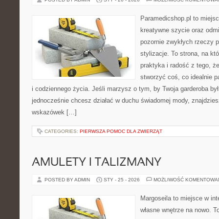
Paramedicshop.pl to miejsc
kreatywne szycie oraz odmi
pozornie zwykłych rzeczy p
stylizacje. To strona, na kt
praktyka i radość z tego, 
stworzyć coś, co idealnie p
i codziennego życia. Jeśli marzysz o tym, by Twoja garderoba by
jednocześnie chcesz działać w duchu świadomej mody, znajdziesz
wskazówek […]
CATEGORIES:
PIERWSZA POMOC DLA ZWIERZĄT
AMULETY I TALIZMANY
POSTED BY ADMIN
STY - 25 - 2026
MOŻLIWOŚĆ KOMENTOWA
Margoseila to miejsce w in
własne wnętrze na nowo. To