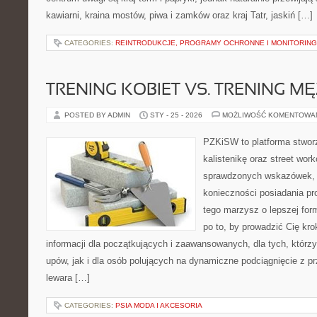
kawiarni, kraina mostów, piwa i zamków oraz kraj Tatr, jaskiń […]
CATEGORIES:
REINTRODUKCJE, PROGRAMY OCHRONNE I MONITORING
TRENING KOBIET VS. TRENING M
POSTED BY ADMIN
STY - 25 - 2026
MOŻLIWOŚĆ KOMENTOWA
PZKiSW to platforma stworz
kalistenikę oraz street wor
sprawdzonych wskazówek,
konieczności posiadania pro
tego marzysz o lepszej form
po to, by prowadzić Cię kro
informacji dla początkujących i zaawansowanych, dla tych, którzy
upów, jak i dla osób polujących na dynamiczne podciągnięcie z p
lewara […]
CATEGORIES:
PSIA MODA I AKCESORIA