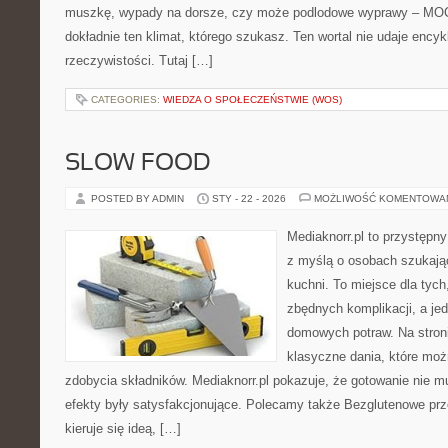
muszkę, wypady na dorsze, czy może podlodowe wyprawy – M
dokładnie ten klimat, którego szukasz. Ten wortal nie udaje encyk
rzeczywistości. Tutaj […]
CATEGORIES:
WIEDZA O SPOŁECZEŃSTWIE (WOS)
SLOW FOOD
POSTED BY ADMIN
STY - 22 - 2026
MOŻLIWOŚĆ KOMENTOWA
Mediaknorr.pl to przystępny
z myślą o osobach szukają
kuchni. To miejsce dla tyc
zbędnych komplikacji, a je
domowych potraw. Na stroni
klasyczne dania, które moż
zdobycia składników. Mediaknorr.pl pokazuje, że gotowanie nie 
efekty były satysfakcjonujące. Polecamy także Bezglutenowe prze
kieruje się ideą, […]