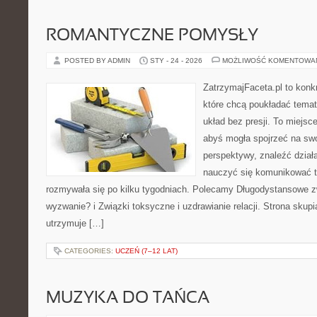
ROMANTYCZNE POMYSŁY
POSTED BY ADMIN
STY - 24 - 2026
MOŻLIWOŚĆ KOMENTOWA
ZatrzymajFaceta.pl to konkr
które chcą poukładać temat
układ bez presji. To miejsc
abyś mogła spojrzeć na swo
perspektywy, znaleźć dział
nauczyć się komunikować ta
rozmywała się po kilku tygodniach. Polecamy Długodystansowe z
wyzwanie? i Związki toksyczne i uzdrawianie relacji. Strona skup
utrzymuje […]
CATEGORIES:
UCZEŃ (7–12 LAT)
MUZYKA DO TAŃCA