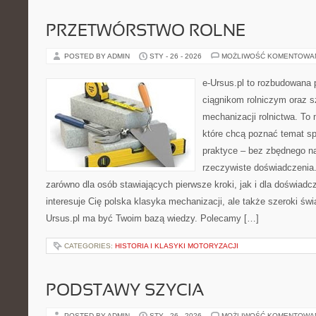
PRZETWÓRSTWO ROLNE
POSTED BY ADMIN
STY - 26 - 2026
MOŻLIWOŚĆ KOMENTOWA
e-Ursus.pl to rozbudowana 
ciągnikom rolniczym oraz s
mechanizacji rolnictwa. To 
które chcą poznać temat s
praktyce – bez zbędnego na
rzeczywiste doświadczenia.
zarówno dla osób stawiających pierwsze kroki, jak i dla doświadc
interesuje Cię polska klasyka mechanizacji, ale także szeroki świ
Ursus.pl ma być Twoim bazą wiedzy. Polecamy […]
CATEGORIES:
HISTORIA I KLASYKI MOTORYZACJI
PODSTAWY SZYCIA
POSTED BY ADMIN
STY - 26 - 2026
MOŻLIWOŚĆ KOMENTOWA