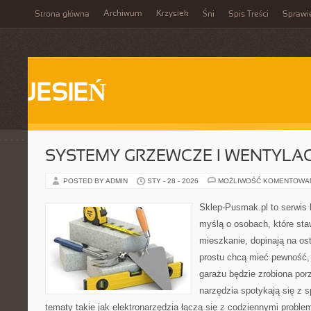
Archiwum
Krzysiek
Strona główna
Śni
Spis Treści
Sprawi
JESIEŃ
SYSTEMY GRZEWCZE I WENTYLA
POSTED BY ADMIN
STY - 28 - 2026
MOŻLIWOŚĆ KOMENTOWA
Sklep-Pusmak.pl to serwis 
myślą o osobach, które sta
mieszkanie, dopinają na ost
prostu chcą mieć pewność,
garażu będzie zrobiona por
narzędzia spotykają się z 
tematy takie jak elektronarzędzia łączą się z codziennymi probl