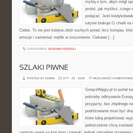
myślą o tym, abyś mógł sp
jesteś, jak myślisz, czego
podążać. Jeśli kiedykolwie
rutynie brakuje Ci chwili na
Ciebie. To nie jest kolejna zbiór suchych porad, lecz kompas, k
emocje i zamieniać mętlik w zrozumienie. Ciekawe […]
CATEGORIES:
BUDOWA PERGOLI
SZLAKI PIWNE
POSTED BY ADMIN
STY - 25 - 2026
MOŻLIWOŚĆ KOMENTOWA
GorąceWęgry.pl to portal tu
potrzeby odkrywania Europ
przyjazny, bez zbędnego na
podróżowanie musi być drog
które lubią projektować wyj
jednocześnie chcą zostawi
centrum uwagi są kraj term i papryki, jednak naturalnie przewijają s