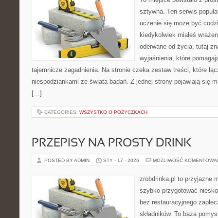
sztywna. Ten serwis popul
uczenie się może być codzie
kiedykolwiek miałeś wrażen
oderwane od życia, tutaj zn
wyjaśnienia, które pomagaj
tajemnicze zagadnienia. Na stronie czeka zestaw treści, które łą
niespodziankami ze świata badań. Z jednej strony pojawiają się ma
[…]
CATEGORIES:
WSZYSTKO O POŻYCZKACH
PRZEPISY NA PROSTY DRINK
POSTED BY ADMIN
STY - 17 - 2026
MOŻLIWOŚĆ KOMENTOWA
zrobdrinka.pl to przyjazne 
szybko przygotować niesko
bez restauracyjnego zaple
składników. To baza pomys