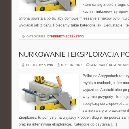
które da się zrobić z tego,
kuchni: mikserów, syropów,
Strona powstała po to, aby domowe mieszanie smaków było intuic
wyglądał jak z baru. Polecamy takie kategorie jak: Degustacje i t
CATEGORIES:
CYBERBEZPIECZEŃSTWO
NURKOWANIE I EKSPLORACJA 
POSTED BY ADMIN
STY - 16 - 2026
MOŻLIWOŚĆ KOMENTOWA
Polka na Antypodach to tur
myślą o osobach, które mar
wyjazd do Australii albo po
w rytmie przygody. To miej
spotykają się z opowieściam
zamienia się w prawdziwe 
Znajdziesz tu pomysły na wyjazdy krótkie i długie, na podróż sa
oraz na intensywną eksplorację. Kategorie do czytania […]