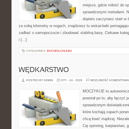
miejsce, gdzie miłość do sp
sprawdzonymi metodami. Ni
dopiero zaczynasz start w 
za sobą kilometry w nogach, znajdziesz tu wskazówki pomagając
zadbać o samopoczucie i zbudować stabilną bazę. Ciekawe kategor
i […]
CATEGORIES:
BOCHEN-CHLEBA
WĘDKARSTWO
POSTED BY ADMIN
STY - 24 - 2026
MOŻLIWOŚĆ KOMENTOWA
MOCZYKIJE to autonomiczn
powstał po to, aby łączyć 
sprawdzonym doświadczenie
które kochają zapach poran
chcą łowić mądrzej. Niezale
Cię spinning, karpiarstwo, 