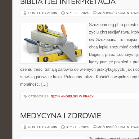
BIBLIA I JEJ INTERPRETACJA
POSTED BY ADMIN
STY - 20 - 2026
MOŻLIWOŚĆ KOMENTOWA
Szczepan.org.pl to przestr
życiu chrześcijaństwa, któr
św. Szczepana. To miejsce 
chcą lepiej zrozumieć codz
Bogiem, przez Eucharystię,
łączy pamięć pokoleń z pro
czemu treści trafiają zarówno do wiernych praktykujących, jak i do
stawiają pierwsze kroki. Polecamy także: Kościół a współczesny ś
moralność. […]
CATEGORIES:
JĘZYK ANGIELSKI W PRACY
MEDYCYNA I ZDROWIE
POSTED BY ADMIN
STY - 18 - 2026
MOŻLIWOŚĆ KOMENTOWA
To miejsce powstało z pros