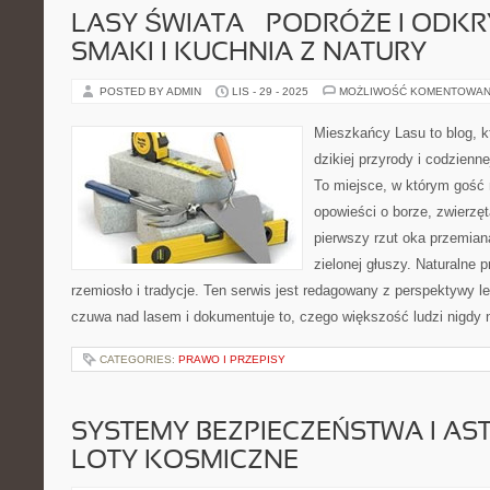
LASY ŚWIATA – PODRÓŻE I ODKRY
SMAKI I KUCHNIA Z NATURY
POSTED BY ADMIN
LIS - 29 - 2025
MOŻLIWOŚĆ KOMENTOWAN
Mieszkańcy Lasu to blog, kt
dzikiej przyrody i codzienn
To miejsce, w którym gość
opowieści o borze, zwierzę
pierwszy rzut oka przemian
zielonej głuszy. Naturalne p
rzemiosło i tradycje. Ten serwis jest redagowany z perspektywy l
czuwa nad lasem i dokumentuje to, czego większość ludzi nigdy 
CATEGORIES:
PRAWO I PRZEPISY
SYSTEMY BEZPIECZEŃSTWA I AS
LOTY KOSMICZNE