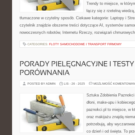
Trendy to miejsce, w który
łączy się z rzetelną wiedzą
tłumaczone w czytelny sposób. Ciekawe kategorie: Laptopy i St
czytelnik znajdzie obszerne treści dotyczące AI, systemów samo
nowoczesnych robotów, Internetu Rzeczy, rozwiązań chmurowych
CATEGORIES:
FLOTY SAMOCHODOWE I TRANSPORT FIRMOWY
PORADY PIELĘGNACYJNE I TESTY 
PORÓWNANIA
POSTED BY ADMIN
LIS - 26 - 2025
MOŻLIWOŚĆ KOMENTOWAN
Sztuka Zdobienia Paznokci 
dłoni, make-upu i kobieceg
paznokci.pl to miejsce, w 
oraz makijażu znajdą niem
potrzebują, aby wyczarować
co dzień i od święta. To pr