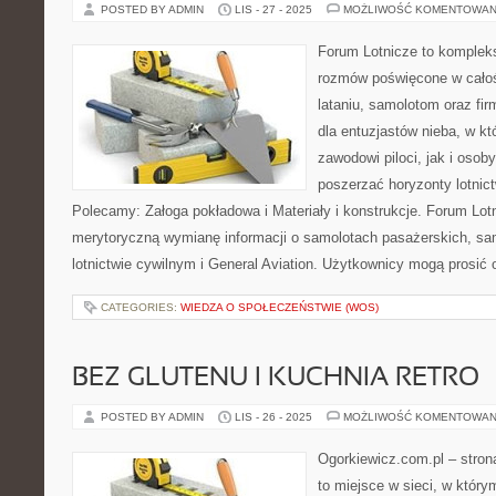
POSTED BY ADMIN
LIS - 27 - 2025
MOŻLIWOŚĆ KOMENTOWAN
Forum Lotnicze to komplek
rozmów poświęcone w całośc
lataniu, samolotom oraz fi
dla entuzjastów nieba, w kt
zawodowi piloci, jak i osob
poszerzać horyzonty lotnic
Polecamy: Załoga pokładowa i Materiały i konstrukcje. Forum Lot
merytoryczną wymianę informacji o samolotach pasażerskich, s
lotnictwie cywilnym i General Aviation. Użytkownicy mogą prosić 
CATEGORIES:
WIEDZA O SPOŁECZEŃSTWIE (WOS)
BEZ GLUTENU I KUCHNIA RETRO
POSTED BY ADMIN
LIS - 26 - 2025
MOŻLIWOŚĆ KOMENTOWAN
Ogorkiewicz.com.pl – stro
to miejsce w sieci, w który