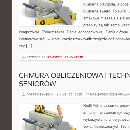
kulinarną przygodą, a codzi
kulinarne święto. To świat,
smakowe mieszają się z est
przepisy są tak samo ważn
kompozycje. Zobacz także: Dania jednogarnkowe i Dania główne.
internetowy stół, w której każdy użytkownik znajdzie coś odpowi
czy […]
CATEGORIES:
REMONTY I RENOWACJE
CHMURA OBLICZENIOWA I TECH
SENIORÓW
POSTED BY ADMIN
LIS - 26 - 2025
MOŻLIWOŚĆ KOMENTOWAN
RedSMS.pl to serwis pośw
zmianom w świecie cyfrow
wykorzystaniu umiejętnośc
Świat Nowoczesnych Technol