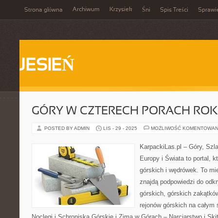
Archiwum
Krzysiek
Strona główna
Śni
Spis Treści
Sprawi
JESIEŃ
GÓRY W CZTERECH PORACH RO
POSTED BY ADMIN
LIS - 29 - 2025
MOŻLIWOŚĆ KOMENTOWAN
KarpackiLas.pl – Góry, Szl
Europy i Świata to portal, k
górskich i wędrówek. To mie
znajdą podpowiedzi do odk
górskich, górskich zakątkó
rejonów górskich na całym 
Noclegi i Schroniska Górskie i Zima w Górach – Narciarstwo i Skit