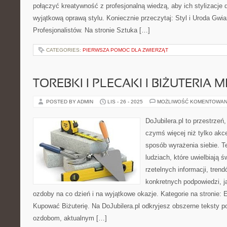
połączyć kreatywność z profesjonalną wiedzą, aby ich stylizacje d
wyjątkową oprawą stylu. Koniecznie przeczytaj: Styl i Uroda Gwi
Profesjonalistów. Na stronie Sztuka […]
CATEGORIES:
PIERWSZA POMOC DLA ZWIERZĄT
TOREBKI I PLECAKI I BIŻUTERIA 
POSTED BY ADMIN
LIS - 26 - 2025
MOŻLIWOŚĆ KOMENTOWAN
DoJubilera.pl to przestrzeń,
czymś więcej niż tylko akc
sposób wyrażenia siebie. T
ludziach, które uwielbiają 
rzetelnych informacji, tren
konkretnych podpowiedzi, j
ozdoby na co dzień i na wyjątkowe okazje. Kategorie na stronie:
Kupować Biżuterię. Na DoJubilera.pl odkryjesz obszerne tekst
ozdobom, aktualnym […]