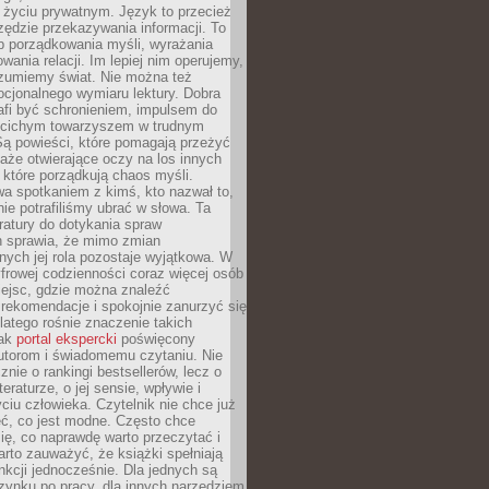
i życiu prywatnym. Język to przecież
rzędzie przekazywania informacji. To
b porządkowania myśli, wyrażania
owania relacji. Im lepiej nim operujemy,
ozumiemy świat. Nie można też
cjonalnego wymiaru lektury. Dobra
afi być schronieniem, impulsem do
 cichym towarzyszem w trudnym
ą powieści, które pomagają przeżyć
rtaże otwierające oczy na los innych
e, które porządkują chaos myśli.
a spotkaniem z kimś, kto nazwał to,
ie potrafiliśmy ubrać w słowa. Ta
eratury do dotykania spraw
h sprawia, że mimo zmian
nych jej rola pozostaje wyjątkowa. W
yfrowej codzienności coraz więcej osób
iejsc, gdzie można znaleźć
rekomendacje i spokojnie zanurzyć się
dlatego rośnie znaczenie takich
jak
portal ekspercki
poświęcony
utorom i świadomemu czytaniu. Nie
znie o rankingi bestsellerów, lecz o
eraturze, o jej sensie, wpływie i
ciu człowieka. Czytelnik nie chce już
eć, co jest modne. Często chce
ię, co naprawdę warto przeczytać i
rto zauważyć, że książki spełniają
unkcji jednocześnie. Dla jednych są
zynku po pracy, dla innych narzędziem