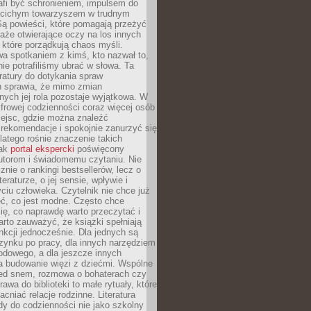
afi być schronieniem, impulsem do
 cichym towarzyszem w trudnym
ą powieści, które pomagają przeżyć
rtaże otwierające oczy na los innych
e, które porządkują chaos myśli.
a spotkaniem z kimś, kto nazwał to,
ie potrafiliśmy ubrać w słowa. Ta
eratury do dotykania spraw
h sprawia, że mimo zmian
nych jej rola pozostaje wyjątkowa. W
yfrowej codzienności coraz więcej osób
iejsc, gdzie można znaleźć
rekomendacje i spokojnie zanurzyć się
dlatego rośnie znaczenie takich
jak
portal ekspercki
poświęcony
utorom i świadomemu czytaniu. Nie
znie o rankingi bestsellerów, lecz o
eraturze, o jej sensie, wpływie i
ciu człowieka. Czytelnik nie chce już
eć, co jest modne. Często chce
ię, co naprawdę warto przeczytać i
rto zauważyć, że książki spełniają
unkcji jednocześnie. Dla jednych są
zynku po pracy, dla innych narzędziem
odowego, a dla jeszcze innych
 budowanie więzi z dziećmi. Wspólne
zed snem, rozmowa o bohaterach czy
awa do biblioteki to małe rytuały, które
acniać relacje rodzinne. Literatura
y do codzienności nie jako szkolny