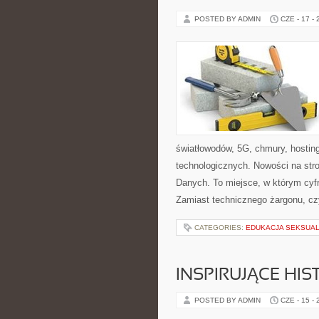
POSTED BY ADMIN
CZE - 17 -
światłowodów, 5G, chmury, hostin
technologicznych. Nowości na str
Danych. To miejsce, w którym cyf
Zamiast technicznego żargonu, cz
CATEGORIES:
EDUKACJA SEKSUAL
INSPIRUJĄCE HI
POSTED BY ADMIN
CZE - 15 -