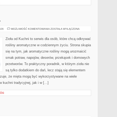
L
A
KUCHNIE
026
MOŻLIWOŚĆ KOMENTOWANIA
ZOSTAŁA WYŁĄCZONA
ŚWIATA
Zioła od Kuchni to serwis dla osób, które chcą odkrywać
rośliny aromatyczne w codziennym życiu. Strona skupia
się na tym, jak aromatyczne rośliny mogą urozmaicić
smak potraw, napojów, deserów, przekąsek i domowych
przetworów. To praktyczny poradnik, w którym zioła nie
są tylko dodatkiem do dań, lecz stają się elementem
azuje, że mięta mogą być wykorzystywane na wiele
kuchni tradycyjnej, jak i w […]
ŁÓG