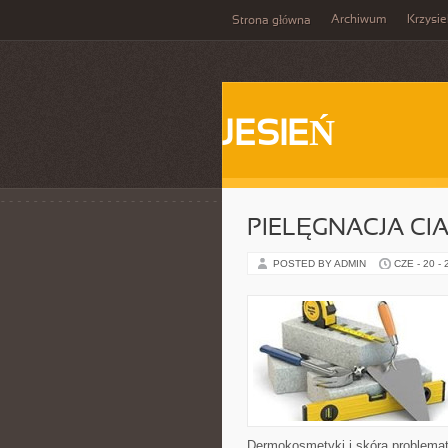
Archiwum
Krzysi
Strona główna
JESIEŃ
PIELĘGNACJA CI
POSTED BY ADMIN
CZE - 20 -
Dermokosmetyki i skóra problemat