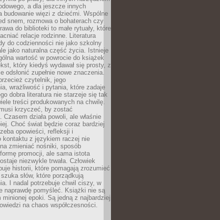
odowego, a dla jeszcze innych
 budowanie więzi z dziećmi. Wspólne
zed snem, rozmowa o bohaterach czy
awa do biblioteki to małe rytuały, które
acniać relacje rodzinne. Literatura
y do codzienności nie jako szkolny
le jako naturalna część życia. Istnieje
gólna wartość w powrocie do książek
ekst, który kiedyś wydawał się prosty, z
 odsłonić zupełnie nowe znaczenia.
przecież czytelnik, jego
a, wrażliwość i pytania, które zadaje
go dobra literatura nie starzeje się tak
iele treści produkowanych na chwilę.
musi krzyczeć, by zostać
 Czasem działa powoli, ale właśnie
biej. Choć świat będzie coraz bardziej
zeba opowieści, refleksji i
 kontaktu z językiem raczej nie
na zmieniać nośniki, sposób
i formę promocji, ale sama istota
ostaje niezwykle trwała. Człowiek
buje historii, które pomagają zrozumieć
 szuka słów, które porządkują
a. I nadal potrzebuje chwil ciszy, w
e naprawdę pomyśleć. Książki nie są
m minionej epoki. Są jedną z najbardziej
powiedzi na chaos współczesności.