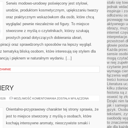
METAMORFOZY
stało się t
Serwis modowo-urodowy poświęcony jest stylowi,
jednak widać
urodzie, produktom kosmetycznym, upiększaniu twarzy
inspiruje i z
odłożeniu os
oraz praktycznym wskazówkom dla osób, które chcą
przewagę na
wyglądać pewnie niezależnie od figury. To miejsce
aktywnego ud
obrazy, muz
stworzone z myślą o czytelnikach, którzy szukają
internet cz
interpretacj
prostych porad dotyczących dobierania ubrań,
przestrzeń d
nspiracji oraz sprawdzonych sposobów na lepszy wygląd.
głowie posta
Każda przecz
 z tematyką bliską osobom, które interesują się stylem dla
sensie osob
gancją i pięknem w naturalnym wydaniu. […]
mogą czytać
w niej zupeł
czytanie jes
ZAMINIE
wymaga cierp
łączenia wą
treści kons
Literatura u
IERY
kilku zdania
historia są 
oswoić tę zł
NOWOŚCI
 2026
MOŻLIWOŚĆ KOMENTOWANIA
ZOSTAŁA WYŁĄCZONA
Dzięki nim ł
I
PREMIERY
jak i samego
Orientalno-przyprawowy charakter tej strony sprawia, że
język. Osoba
tekstami, zy
jest to miejsce stworzony z myślą o osobach, które
swobodę wyp
to znaczenie
kochają intensywne aromaty, nieoczywiste smaki i
ale dla każ