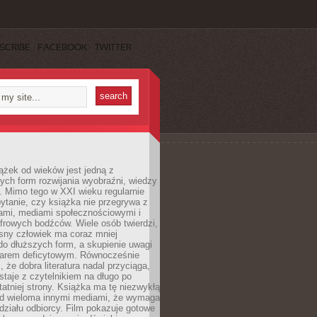
SCRIBE
FACEBOOK
TWITTER
ążek od wieków jest jedną z
ych form rozwijania wyobraźni, wiedzy
i. Mimo tego w XXI wieku regularnie
pytanie, czy książka nie przegrywa z
mami, mediami społecznościowymi i
frowych bodźców. Wiele osób twierdzi,
sny człowiek ma coraz mniej
 do dłuższych form, a skupienie uwagi
owarem deficytowym. Równocześnie
, że dobra literatura nadal przyciąga,
ostaje z czytelnikiem na długo po
tatniej strony. Książka ma tę niezwykłą
d wieloma innymi mediami, że wymaga
ziału odbiorcy. Film pokazuje gotowe