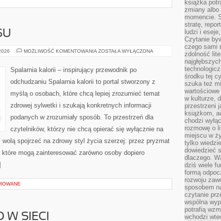
książka potr
zmiany albo
momencie. S
stratę, repo
ludzi i esej
SU
Czytanie byw
czego sami n
HISTORIE
 2026
MOŻLIWOŚĆ KOMENTOWANIA
ZOSTAŁA WYŁĄCZONA
zdolność lit
SUKCESU
najgłębszyc
technologicz
Spalarnia kalorii – inspirujący przewodnik po
środku tej c
odchudzaniu Spalarnia kalorii to portal stworzony z
szuka też m
wartościowe 
myślą o osobach, które chcą lepiej zrozumieć temat
w kulturze, 
zdrowej sylwetki i szukają konkretnych informacji
przestrzeni 
książkom, a
podanych w zrozumiały sposób. To przestrzeń dla
chodzi wyłąc
rozmowę o lit
czytelników, którzy nie chcą opierać się wyłącznie na
miejscu w ży
z wolą spojrzeć na zdrowy styl życia szerzej: przez pryzmat
tylko wiedzi
dowiedzieć s
, które mogą zainteresować zarówno osoby dopiero
dlaczego. Wa
]
dziś wiele f
formą odpoc
rozwoju zaw
OROWANE
sposobem na
czytanie pr
wspólna wypr
potrafią wzm
 W SIECI
wchodzi wted