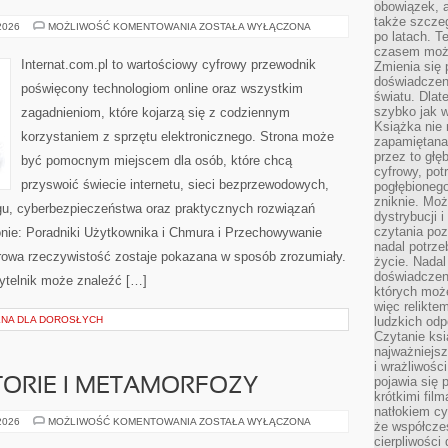
obowiązek, a
także szcze
BEZPIECZEŃSTWO
 2026
MOŻLIWOŚĆ KOMENTOWANIA
ZOSTAŁA WYŁĄCZONA
po latach. T
W
SIECI
czasem może
Internat.com.pl to wartościowy cyfrowy przewodnik
Zmienia się 
doświadczeni
poświęcony technologiom online oraz wszystkim
światu. Dlate
szybko jak w
zagadnieniom, które kojarzą się z codziennym
Książka nie 
korzystaniem z sprzętu elektronicznego. Strona może
zapamiętana.
przez to głę
być pomocnym miejscem dla osób, które chcą
cyfrowy, potr
przyswoić świecie internetu, sieci bezprzewodowych,
pogłębionego
zniknie. Moż
gu, cyberbezpieczeństwa oraz praktycznych rozwiązań
dystrybucji 
czytania poz
onie: Poradniki Użytkownika i Chmura i Przechowywanie
nadal potrze
rowa rzeczywistość zostaje pokazana w sposób zrozumiały.
życie. Nadal
doświadczeni
ytelnik może znaleźć […]
których moż
więc relikte
NA DLA DOROSŁYCH
ludzkich od
Czytanie ksi
najważniejsz
i wrażliwośc
pojawia się 
STORIE I METAMORFOZY
krótkimi fil
natłokiem cy
INSPIRUJĄCE
 2026
MOŻLIWOŚĆ KOMENTOWANIA
ZOSTAŁA WYŁĄCZONA
że współcze
HISTORIE
cierpliwości
I