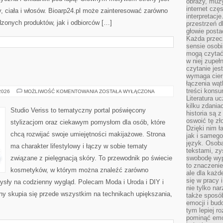
obrazy, muz
internet cz
, ciała i włosów. Bioarp24.pl może zainteresować zarówno
interpretacj
onych produktów, jak i odbiorców […]
przestrzeń d
głowie posta
Każda przecz
sensie osob
mogą czytać
w niej zupeł
czytanie jes
wymaga cierp
łączenia wą
treści kons
MODA
 2026
MOŻLIWOŚĆ KOMENTOWANIA
ZOSTAŁA WYŁĄCZONA
I
Literatura u
URODA
kilku zdania
Studio Veriss to tematyczny portal poświęcony
historia są 
oswoić tę zł
stylizacjom oraz ciekawym pomysłom dla osób, które
Dzięki nim ł
chcą rozwijać swoje umiejętności makijażowe. Strona
jak i samego
język. Osoba
ma charakter lifestylowy i łączy w sobie tematy
tekstami, zy
związane z pielęgnacją skóry. To przewodnik po świecie
swobodę wyp
to znaczenie
kosmetyków, w którym można znaleźć zarówno
ale dla każ
się w pracy 
mysły na codzienny wygląd. Polecam Moda i Uroda i DIY i
nie tylko na
ny skupia się przede wszystkim na technikach upiększania,
także sposó
emocji i bud
tym lepiej r
pominąć emo