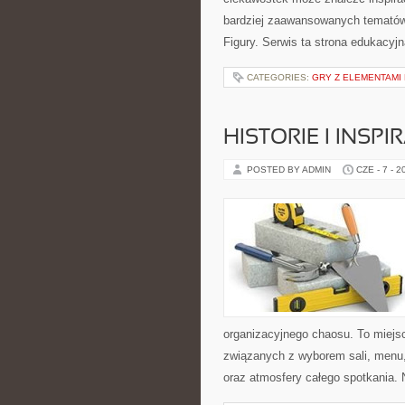
bardziej zaawansowanych tematów
Figury. Serwis ta strona edukacyj
CATEGORIES:
GRY Z ELEMENTAMI 
HISTORIE I INSP
POSTED BY ADMIN
CZE - 7 - 2
organizacyjnego chaosu. To miejsc
związanych z wyborem sali, menu, 
oraz atmosfery całego spotkania. 