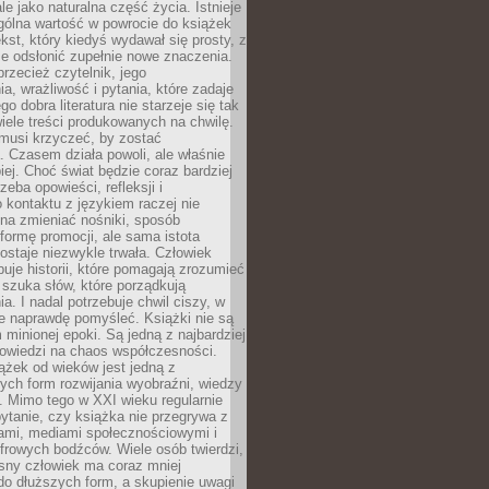
le jako naturalna część życia. Istnieje
gólna wartość w powrocie do książek
ekst, który kiedyś wydawał się prosty, z
 odsłonić zupełnie nowe znaczenia.
przecież czytelnik, jego
a, wrażliwość i pytania, które zadaje
go dobra literatura nie starzeje się tak
iele treści produkowanych na chwilę.
musi krzyczeć, by zostać
 Czasem działa powoli, ale właśnie
biej. Choć świat będzie coraz bardziej
zeba opowieści, refleksji i
 kontaktu z językiem raczej nie
na zmieniać nośniki, sposób
i formę promocji, ale sama istota
ostaje niezwykle trwała. Człowiek
buje historii, które pomagają zrozumieć
 szuka słów, które porządkują
a. I nadal potrzebuje chwil ciszy, w
e naprawdę pomyśleć. Książki nie są
m minionej epoki. Są jedną z najbardziej
powiedzi na chaos współczesności.
ążek od wieków jest jedną z
ych form rozwijania wyobraźni, wiedzy
i. Mimo tego w XXI wieku regularnie
pytanie, czy książka nie przegrywa z
mami, mediami społecznościowymi i
frowych bodźców. Wiele osób twierdzi,
sny człowiek ma coraz mniej
 do dłuższych form, a skupienie uwagi