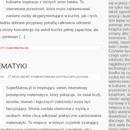
kulinarne inspiracje z różnych stron świata. To
się w pracy 
nie tylko na
internetowa przestrzeń, która może zainteresować
także sposó
zarówno osoby eksperymentujące w kuchni, jak i tych,
emocji i bud
tym lepiej r
ednio dobrane przyprawy potrafią całkowicie odmienić
pominąć emo
książka potr
 strony koncentruje się wokół kuchni pełnej zapachów, ale
zmiany albo
y, ponieważ […]
momencie. S
stratę, repo
ludzi i esej
OTY SUBORBITALNE
Czytanie byw
czego sami n
zdolność lit
najgłębszyc
EMATYKI
technologicz
środku tej c
PODSTAWY
szuka też m
026
MOŻLIWOŚĆ KOMENTOWANIA
ZOSTAŁA WYŁĄCZONA
MATEMATYKI
wartościowe 
w kulturze, 
SuperMatma.pl to inspirujący serwis internetowy
przestrzeni 
książkom, a
poświęcony matematyce, który pokazuje, że świat liczb,
chodzi wyłąc
wzorów, równań i logicznych zależności może być
rozmowę o lit
miejscu w ży
fascynujący. Strona została stworzona z myślą o
tylko wiedzi
osobach, które chcą odkrywać praktyczne zastosowania
dowiedzieć s
dlaczego. Wa
matematyki. To miejsce, w którym czytelnik szukający
dziś wiele f
formą odpoc
cje dotyczące zarówno podstawowych zagadnień, jak i