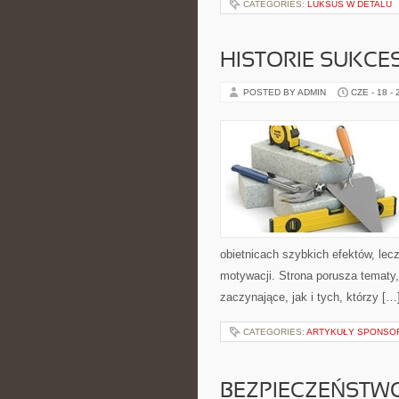
CATEGORIES:
LUKSUS W DETALU
HISTORIE SUKCE
POSTED BY ADMIN
CZE - 18 -
obietnicach szybkich efektów, lec
motywacji. Strona porusza tematy
zaczynające, jak i tych, którzy […
CATEGORIES:
ARTYKUŁY SPONS
BEZPIECZEŃSTWO