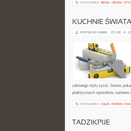
CATEGORIES:
MODA, URODA, STY
KUCHNIE ŚWIAT
POSTED BY ADMIN
CZE - 6 - 2
zdrowego stylu życia. Serwis pok
praktycznych sposobów, zarówno w 
CATEGORIES:
CIĄŻA, PORÓD I PO
TADZIKPIJE