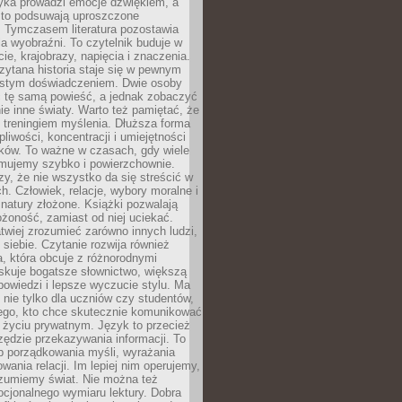
yka prowadzi emocje dźwiękiem, a
ęsto podsuwają uproszczone
e. Tymczasem literatura pozostawia
la wyobraźni. To czytelnik buduje w
cie, krajobrazy, napięcia i znaczenia.
ytana historia staje się w pewnym
istym doświadczeniem. Dwie osoby
 tę samą powieść, a jednak zobaczyć
nie inne światy. Warto też pamiętać, że
t treningiem myślenia. Dłuższa forma
liwości, koncentracji i umiejętności
tków. To ważne w czasach, gdy wiele
umujemy szybko i powierzchownie.
czy, że nie wszystko da się streścić w
ch. Człowiek, relacje, wybory moralne i
z natury złożone. Książki pozwalają
ożoność, zamiast od niej uciekać.
atwiej zrozumieć zarówno innych ludzi,
 siebie. Czytanie rozwija również
, która obcuje z różnorodnymi
skuje bogatsze słownictwo, większą
owiedzi i lepsze wyczucie stylu. Ma
 nie tylko dla uczniów czy studentów,
dego, kto chce skutecznie komunikować
i życiu prywatnym. Język to przecież
rzędzie przekazywania informacji. To
b porządkowania myśli, wyrażania
owania relacji. Im lepiej nim operujemy,
ozumiemy świat. Nie można też
cjonalnego wymiaru lektury. Dobra