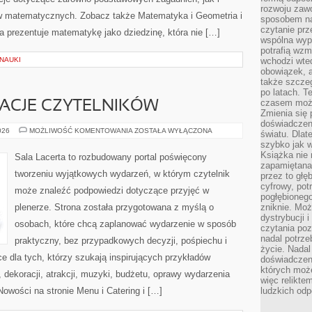
rozwoju zaw
 matematycznych. Zobacz także Matematyka i Geometria i
sposobem na
czytanie pr
na prezentuje matematykę jako dziedzinę, która nie […]
wspólna wypr
potrafią wzm
NAUKI
wchodzi wted
obowiązek, a
także szcze
po latach. T
czasem może
IRACJE CZYTELNIKÓW
Zmienia się 
doświadczeni
HISTORIE
026
MOŻLIWOŚĆ KOMENTOWANIA
ZOSTAŁA WYŁĄCZONA
światu. Dlate
I
szybko jak w
INSPIRACJE
CZYTELNIKÓW
Książka nie 
Sala Lacerta to rozbudowany portal poświęcony
zapamiętana.
tworzeniu wyjątkowych wydarzeń, w którym czytelnik
przez to głę
cyfrowy, potr
może znaleźć podpowiedzi dotyczące przyjęć w
pogłębionego
plenerze. Strona została przygotowana z myślą o
zniknie. Moż
dystrybucji 
osobach, które chcą zaplanować wydarzenie w sposób
czytania poz
nadal potrze
praktyczny, bez przypadkowych decyzji, pośpiechu i
życie. Nadal
e dla tych, którzy szukają inspirujących przykładów
doświadczeni
których moż
dekoracji, atrakcji, muzyki, budżetu, oprawy wydarzenia
więc relikte
Nowości na stronie Menu i Catering i […]
ludzkich od