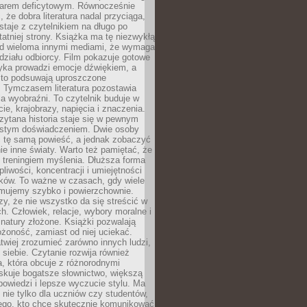
owarem deficytowym. Równocześnie
, że dobra literatura nadal przyciąga,
ostaje z czytelnikiem na długo po
tatniej strony. Książka ma tę niezwykłą
d wieloma innymi mediami, że wymaga
ziału odbiorcy. Film pokazuje gotowe
yka prowadzi emocje dźwiękiem, a
ęsto podsuwają uproszczone
e. Tymczasem literatura pozostawia
la wyobraźni. To czytelnik buduje w
cie, krajobrazy, napięcia i znaczenia.
ytana historia staje się w pewnym
istym doświadczeniem. Dwie osoby
 tę samą powieść, a jednak zobaczyć
nie inne światy. Warto też pamiętać, że
t treningiem myślenia. Dłuższa forma
liwości, koncentracji i umiejętności
tków. To ważne w czasach, gdy wiele
umujemy szybko i powierzchownie.
czy, że nie wszystko da się streścić w
ch. Człowiek, relacje, wybory moralne i
z natury złożone. Książki pozwalają
ożoność, zamiast od niej uciekać.
atwiej zrozumieć zarówno innych ludzi,
 siebie. Czytanie rozwija również
, która obcuje z różnorodnymi
skuje bogatsze słownictwo, większą
owiedzi i lepsze wyczucie stylu. Ma
 nie tylko dla uczniów czy studentów,
dego, kto chce skutecznie komunikować