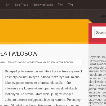
ek
Tagi
Tagi
Śni
Spis Treści
Sprawiedliwość
SUB
AŁA I WŁOSÓW
Czytanie ksi
najważniejsz
PIELĘGNACJA
 2026
MOŻLIWOŚĆ KOMENTOWANIA
ZOSTAŁA WYŁĄCZONA
i wrażliwośc
CIAŁA
pojawia się 
I
WŁOSÓW
krótkimi fil
Bioarp24.pl to serwis online, która koncentruje się wokół
natłokiem cy
kosmetyków naturalnych. Strona może być rozumiana
że współcze
cierpliwości
jako wygodne zaplecze ofertowe dla osób, które
stało się t
interesują się kosmetykami opartymi na składnikach
jednak widać
inspiruje i z
roślinnych. To strona, która wpisuje się w rosnące
odłożeniu os
przewagę na
zainteresowanie pielęgnacją bliższą naturze. Polecamy
aktywnego ud
yczna i Składniki pod lupą. Głównym motywem strony jest