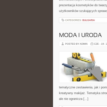
prezentacja kosmetyków do twarzy
użytkowników szukających sprawdz
CATEGORIES:
BUŁGARIA
MODA I URODA
POSTED BY ADMIN
CZE - 19 -
tematyczne zestawienia, jak i po
kreatywny makijaż. Tematyka stro
ale nie ogranicza […]