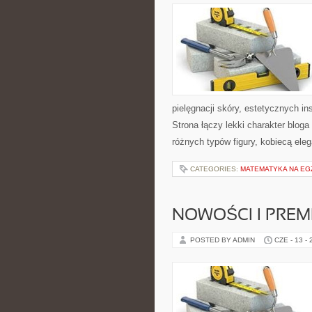
pielęgnacji skóry, estetycznych i
Strona łączy lekki charakter bloga
różnych typów figury, kobiecą ele
CATEGORIES:
MATEMATYKA NA EG
NOWOŚCI I PREM
POSTED BY ADMIN
CZE - 13 -