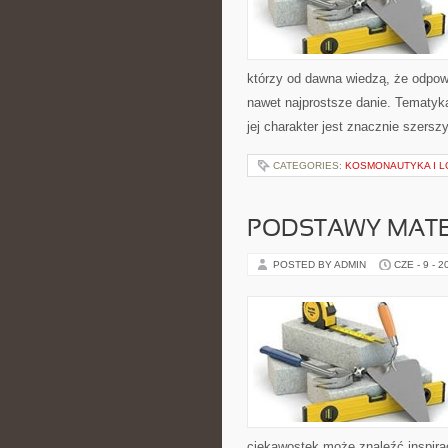
którzy od dawna wiedzą, że odpowi
nawet najprostsze danie. Tematyka
jej charakter jest znacznie szersz
CATEGORIES:
KOSMONAUTYKA I L
PODSTAWY MAT
POSTED BY ADMIN
CZE - 9 - 2
ciekawostek może znaleźć inspira