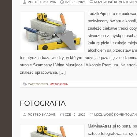
POSTED BY ADMIN
CZE - 6 - 2026
MOŻLIWOŚĆ KOMENTOWAN
TadzikPije.pl to rozbudowa
poświęcony światu alkoholi
znaleźć ciekawe treści dot
stworzona z myślą o osoba
kulturę picia i szukają mie
alkoholem są przedstawian
tematyczna baza wiedzy, w którym tradycja łączą się z codzienn
stronie Szampany i Wina Musujące i Alkohole Premium. Na stroni
znaleźć opracowania, […]
CATEGORIES:
WET-OPINIA
FOTOGRAFIA
POSTED BY ADMIN
CZE - 6 - 2026
MOŻLIWOŚĆ KOMENTOWAN
MalwinaAtras.pl to portal 
sztuce fotografowania, cyf