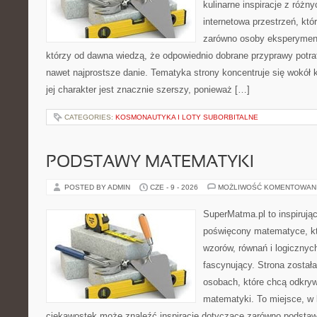
kulinarne inspiracje z różny
internetowa przestrzeń, kt
zarówno osoby eksperymentu
którzy od dawna wiedzą, że odpowiednio dobrane przyprawy potraf
nawet najprostsze danie. Tematyka strony koncentruje się wokół 
jej charakter jest znacznie szerszy, ponieważ […]
CATEGORIES:
KOSMONAUTYKA I LOTY SUBORBITALNE
PODSTAWY MATEMATYKI
POSTED BY ADMIN
CZE - 9 - 2026
MOŻLIWOŚĆ KOMENTOWAN
SuperMatma.pl to inspirując
poświęcony matematyce, któ
wzorów, równań i logicznyc
fascynujący. Strona został
osobach, które chcą odkry
matematyki. To miejsce, w 
ciekawostek może znaleźć inspiracje dotyczące zarówno podstaw