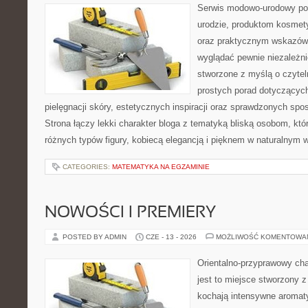
Serwis modowo-urodowy poś
urodzie, produktom kosmet
oraz praktycznym wskazówk
wyglądać pewnie niezależnie
stworzone z myślą o czytel
prostych porad dotyczących
pielęgnacji skóry, estetycznych inspiracji oraz sprawdzonych sp
Strona łączy lekki charakter bloga z tematyką bliską osobom, któr
różnych typów figury, kobiecą elegancją i pięknem w naturalnym 
CATEGORIES:
MATEMATYKA NA EGZAMINIE
NOWOŚCI I PREMIERY
POSTED BY ADMIN
CZE - 13 - 2026
MOŻLIWOŚĆ KOMENTOWA
Orientalno-przyprawowy char
jest to miejsce stworzony 
kochają intensywne aromaty