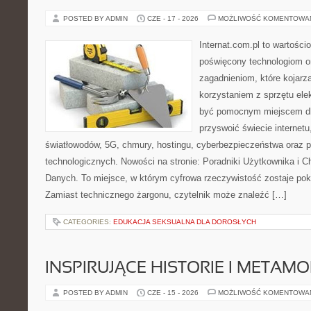
POSTED BY ADMIN
CZE - 17 - 2026
MOŻLIWOŚĆ KOMENTOWA
Internat.com.pl to wartośc
poświęcony technologiom o
zagadnieniom, które kojarz
korzystaniem z sprzętu ele
być pomocnym miejscem dl
przyswoić świecie internet
światłowodów, 5G, chmury, hostingu, cyberbezpieczeństwa oraz 
technologicznych. Nowości na stronie: Poradniki Użytkownika i 
Danych. To miejsce, w którym cyfrowa rzeczywistość zostaje po
Zamiast technicznego żargonu, czytelnik może znaleźć […]
CATEGORIES:
EDUKACJA SEKSUALNA DLA DOROSŁYCH
INSPIRUJĄCE HISTORIE I METAM
POSTED BY ADMIN
CZE - 15 - 2026
MOŻLIWOŚĆ KOMENTOWA