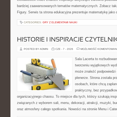
bardziej zaawansowanych tematów matematycznych. Zobacz takż
Figury. Serwis ta strona edukacyjna prezentuje matematykę jako d
CATEGORIES:
GRY Z ELEMENTAMI NAUKI
HISTORIE I INSPIRACJE CZYTELN
POSTED BY ADMIN
CZE - 7 - 2026
MOŻLIWOŚĆ KOMENTOWAN
Sala Lacerta to rozbudowan
tworzeniu wyjątkowych wyda
może znaleźć podpowiedzi 
plenerze. Strona została p
osobach, które chcą zapla
praktyczny, bez przypadkow
organizacyjnego chaosu. To miejsce dla tych, którzy szukają ins
związanych z wyborem sali, menu, dekoracji, atrakcji, muzyki, b
oraz atmosfery całego spotkania. Nowości na stronie Menu i Cater