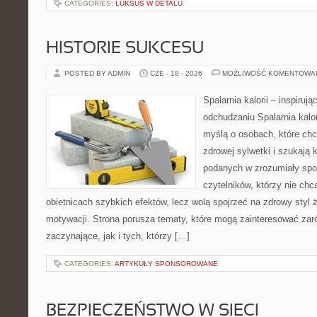
CATEGORIES:
LUKSUS W DETALU
HISTORIE SUKCESU
POSTED BY ADMIN
CZE - 18 - 2026
MOŻLIWOŚĆ KOMENTOWA
Spalarnia kalorii – inspiruj
odchudzaniu Spalarnia kalor
myślą o osobach, które chc
zdrowej sylwetki i szukają 
podanych w zrozumiały spos
czytelników, którzy nie chc
obietnicach szybkich efektów, lecz wolą spojrzeć na zdrowy styl 
motywacji. Strona porusza tematy, które mogą zainteresować zar
zaczynające, jak i tych, którzy […]
CATEGORIES:
ARTYKUŁY SPONSOROWANE
BEZPIECZEŃSTWO W SIECI