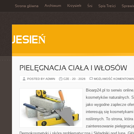
Archiwum
Krzysiek
Strona główna
Śni
Spis Treści
Sprawi
JESIEŃ
PIELĘGNACJA CIAŁA I WŁOSÓW
POSTED BY ADMIN
CZE - 20 - 2026
MOŻLIWOŚĆ KOMENTOWA
Bioarp24.pl to serwis online
kosmetyków naturalnych. S
jako wygodne zaplecze ofer
interesują się kosmetykami
roślinnych. To strona, któr
zainteresowanie pielęgnacj
Dermokosmetyki i skóra problematyczna i Składniki pod lupą. G