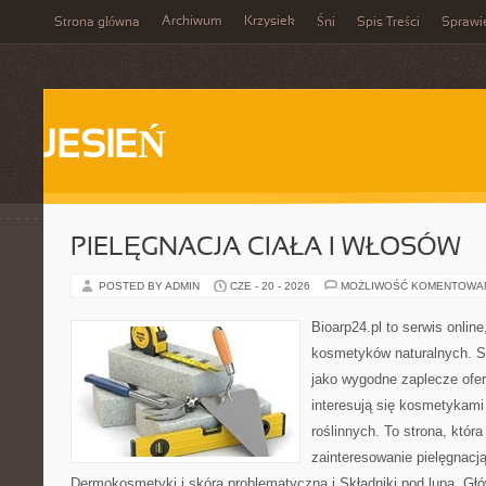
Archiwum
Krzysiek
Strona główna
Śni
Spis Treści
Sprawi
JESIEŃ
PIELĘGNACJA CIAŁA I WŁOSÓW
POSTED BY ADMIN
CZE - 20 - 2026
MOŻLIWOŚĆ KOMENTOWA
Bioarp24.pl to serwis online
kosmetyków naturalnych. S
jako wygodne zaplecze ofer
interesują się kosmetykami
roślinnych. To strona, któr
zainteresowanie pielęgnacj
Dermokosmetyki i skóra problematyczna i Składniki pod lupą. G