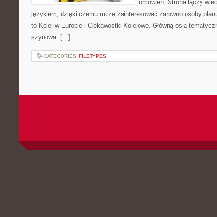
omówień. Strona łączy wied
językiem, dzięki czemu może zainteresować zarówno osoby planuj
to Kolej w Europie i Ciekawostki Kolejowe. Główną osią tematycz
szynowa. […]
CATEGORIES:
FILETYPES