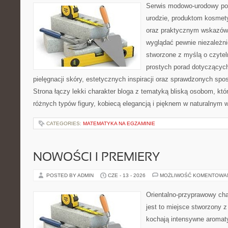
Serwis modowo-urodowy poś
urodzie, produktom kosmet
oraz praktycznym wskazówk
wyglądać pewnie niezależnie
stworzone z myślą o czytel
prostych porad dotyczących
pielęgnacji skóry, estetycznych inspiracji oraz sprawdzonych sp
Strona łączy lekki charakter bloga z tematyką bliską osobom, któr
różnych typów figury, kobiecą elegancją i pięknem w naturalnym 
CATEGORIES:
MATEMATYKA NA EGZAMINIE
NOWOŚCI I PREMIERY
POSTED BY ADMIN
CZE - 13 - 2026
MOŻLIWOŚĆ KOMENTOWA
Orientalno-przyprawowy char
jest to miejsce stworzony 
kochają intensywne aromaty