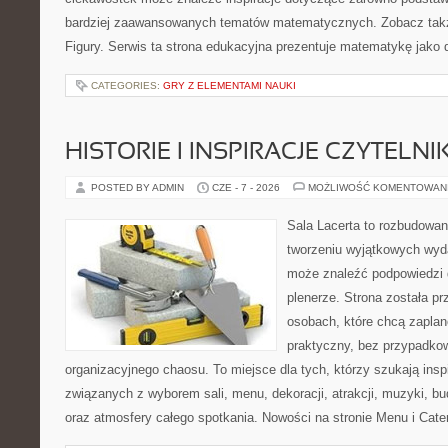
bardziej zaawansowanych tematów matematycznych. Zobacz takż
Figury. Serwis ta strona edukacyjna prezentuje matematykę jako d
CATEGORIES:
GRY Z ELEMENTAMI NAUKI
HISTORIE I INSPIRACJE CZYTELN
POSTED BY ADMIN
CZE - 7 - 2026
MOŻLIWOŚĆ KOMENTOWAN
Sala Lacerta to rozbudowan
tworzeniu wyjątkowych wyda
może znaleźć podpowiedzi 
plenerze. Strona została p
osobach, które chcą zapla
praktyczny, bez przypadkow
organizacyjnego chaosu. To miejsce dla tych, którzy szukają ins
związanych z wyborem sali, menu, dekoracji, atrakcji, muzyki, b
oraz atmosfery całego spotkania. Nowości na stronie Menu i Cater