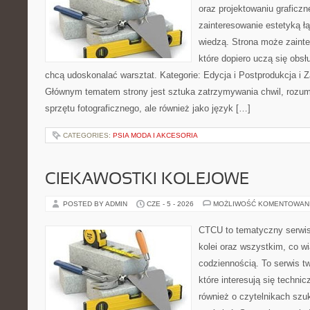
oraz projektowaniu graficzn
zainteresowanie estetyką ł
wiedzą. Strona może zaint
które dopiero uczą się obsłu
chcą udoskonalać warsztat. Kategorie: Edycja i Postprodukcja i Z
Głównym tematem strony jest sztuka zatrzymywania chwil, rozumi
sprzętu fotograficznego, ale również jako język […]
CATEGORIES:
PSIA MODA I AKCESORIA
CIEKAWOSTKI KOLEJOWE
POSTED BY ADMIN
CZE - 5 - 2026
MOŻLIWOŚĆ KOMENTOWAN
CTCU to tematyczny serwis,
kolei oraz wszystkim, co wi
codziennością. To serwis t
które interesują się technic
również o czytelnikach szu