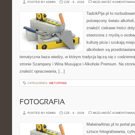
POSTED BY ADMIN
CZE - 6 - 2026
MOŻLIWOŚĆ KOMENTOWAN
TadzikPije.pl to rozbudowa
poświęcony światu alkoholi
znaleźć ciekawe treści dot
stworzona z myślą o osoba
kulturę picia i szukają mie
alkoholem są przedstawian
tematyczna baza wiedzy, w którym tradycja łączą się z codzienn
stronie Szampany i Wina Musujące i Alkohole Premium. Na stroni
znaleźć opracowania, […]
CATEGORIES:
WET-OPINIA
FOTOGRAFIA
POSTED BY ADMIN
CZE - 6 - 2026
MOŻLIWOŚĆ KOMENTOWAN
MalwinaAtras.pl to portal 
sztuce fotografowania, cyf