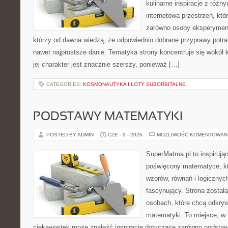
kulinarne inspiracje z różny
internetowa przestrzeń, kt
zarówno osoby eksperymentu
którzy od dawna wiedzą, że odpowiednio dobrane przyprawy potraf
nawet najprostsze danie. Tematyka strony koncentruje się wokół 
jej charakter jest znacznie szerszy, ponieważ […]
CATEGORIES:
KOSMONAUTYKA I LOTY SUBORBITALNE
PODSTAWY MATEMATYKI
POSTED BY ADMIN
CZE - 9 - 2026
MOŻLIWOŚĆ KOMENTOWAN
SuperMatma.pl to inspirując
poświęcony matematyce, któ
wzorów, równań i logicznyc
fascynujący. Strona został
osobach, które chcą odkry
matematyki. To miejsce, w 
ciekawostek może znaleźć inspiracje dotyczące zarówno podstaw