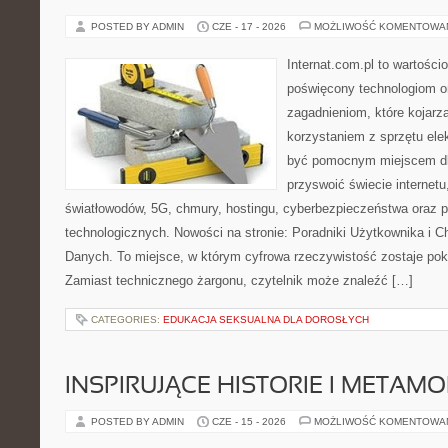
POSTED BY ADMIN
CZE - 17 - 2026
MOŻLIWOŚĆ KOMENTOWA
Internat.com.pl to wartośc
poświęcony technologiom o
zagadnieniom, które kojarz
korzystaniem z sprzętu ele
być pomocnym miejscem dl
przyswoić świecie internet
światłowodów, 5G, chmury, hostingu, cyberbezpieczeństwa oraz 
technologicznych. Nowości na stronie: Poradniki Użytkownika i 
Danych. To miejsce, w którym cyfrowa rzeczywistość zostaje po
Zamiast technicznego żargonu, czytelnik może znaleźć […]
CATEGORIES:
EDUKACJA SEKSUALNA DLA DOROSŁYCH
INSPIRUJĄCE HISTORIE I METAM
POSTED BY ADMIN
CZE - 15 - 2026
MOŻLIWOŚĆ KOMENTOWA