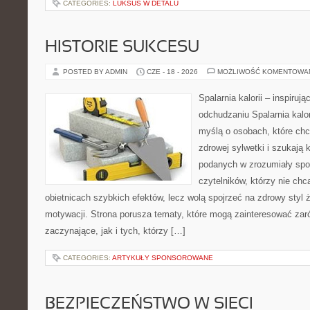
CATEGORIES:
LUKSUS W DETALU
HISTORIE SUKCESU
POSTED BY ADMIN
CZE - 18 - 2026
MOŻLIWOŚĆ KOMENTOWA
Spalarnia kalorii – inspiruj
odchudzaniu Spalarnia kalor
myślą o osobach, które chc
zdrowej sylwetki i szukają 
podanych w zrozumiały spos
czytelników, którzy nie chc
obietnicach szybkich efektów, lecz wolą spojrzeć na zdrowy styl 
motywacji. Strona porusza tematy, które mogą zainteresować zar
zaczynające, jak i tych, którzy […]
CATEGORIES:
ARTYKUŁY SPONSOROWANE
BEZPIECZEŃSTWO W SIECI