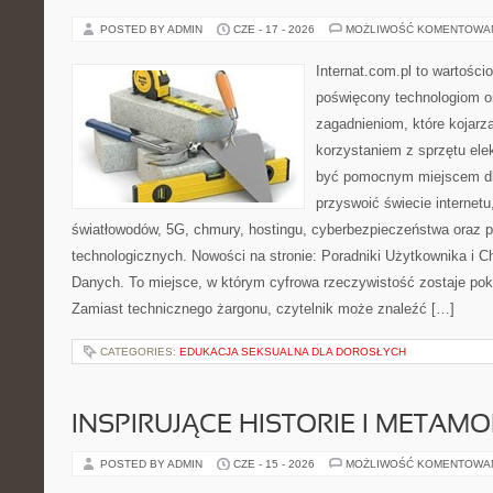
POSTED BY ADMIN
CZE - 17 - 2026
MOŻLIWOŚĆ KOMENTOWA
Internat.com.pl to wartośc
poświęcony technologiom o
zagadnieniom, które kojarz
korzystaniem z sprzętu ele
być pomocnym miejscem dl
przyswoić świecie internet
światłowodów, 5G, chmury, hostingu, cyberbezpieczeństwa oraz 
technologicznych. Nowości na stronie: Poradniki Użytkownika i 
Danych. To miejsce, w którym cyfrowa rzeczywistość zostaje po
Zamiast technicznego żargonu, czytelnik może znaleźć […]
CATEGORIES:
EDUKACJA SEKSUALNA DLA DOROSŁYCH
INSPIRUJĄCE HISTORIE I METAM
POSTED BY ADMIN
CZE - 15 - 2026
MOŻLIWOŚĆ KOMENTOWA