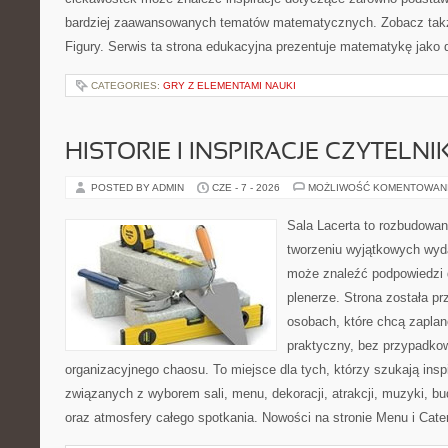
bardziej zaawansowanych tematów matematycznych. Zobacz takż
Figury. Serwis ta strona edukacyjna prezentuje matematykę jako d
CATEGORIES:
GRY Z ELEMENTAMI NAUKI
HISTORIE I INSPIRACJE CZYTELN
POSTED BY ADMIN
CZE - 7 - 2026
MOŻLIWOŚĆ KOMENTOWAN
Sala Lacerta to rozbudowan
tworzeniu wyjątkowych wyda
może znaleźć podpowiedzi 
plenerze. Strona została p
osobach, które chcą zapla
praktyczny, bez przypadkow
organizacyjnego chaosu. To miejsce dla tych, którzy szukają ins
związanych z wyborem sali, menu, dekoracji, atrakcji, muzyki, b
oraz atmosfery całego spotkania. Nowości na stronie Menu i Cater