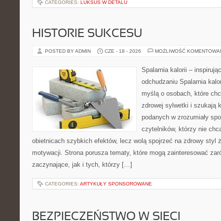
CATEGORIES:
LUKSUS W DETALU
HISTORIE SUKCESU
POSTED BY ADMIN
CZE - 18 - 2026
MOŻLIWOŚĆ KOMENTOWA
Spalarnia kalorii – inspiruj
odchudzaniu Spalarnia kalor
myślą o osobach, które chc
zdrowej sylwetki i szukają 
podanych w zrozumiały spos
czytelników, którzy nie chc
obietnicach szybkich efektów, lecz wolą spojrzeć na zdrowy styl 
motywacji. Strona porusza tematy, które mogą zainteresować zar
zaczynające, jak i tych, którzy […]
CATEGORIES:
ARTYKUŁY SPONSOROWANE
BEZPIECZEŃSTWO W SIECI