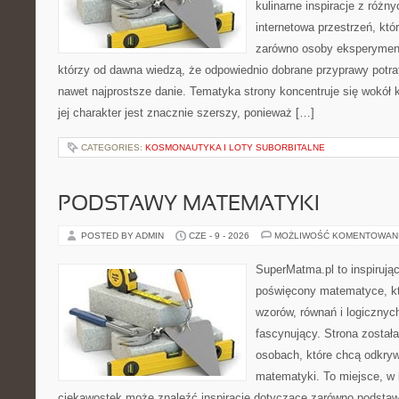
kulinarne inspiracje z różny
internetowa przestrzeń, kt
zarówno osoby eksperymentu
którzy od dawna wiedzą, że odpowiednio dobrane przyprawy potraf
nawet najprostsze danie. Tematyka strony koncentruje się wokół 
jej charakter jest znacznie szerszy, ponieważ […]
CATEGORIES:
KOSMONAUTYKA I LOTY SUBORBITALNE
PODSTAWY MATEMATYKI
POSTED BY ADMIN
CZE - 9 - 2026
MOŻLIWOŚĆ KOMENTOWAN
SuperMatma.pl to inspirując
poświęcony matematyce, któ
wzorów, równań i logicznyc
fascynujący. Strona został
osobach, które chcą odkry
matematyki. To miejsce, w 
ciekawostek może znaleźć inspiracje dotyczące zarówno podstaw