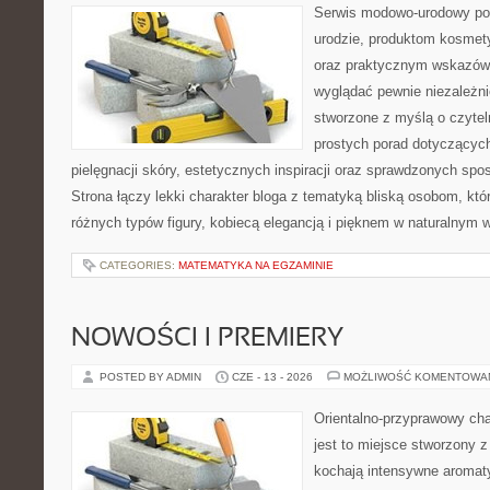
Serwis modowo-urodowy poś
urodzie, produktom kosmet
oraz praktycznym wskazówk
wyglądać pewnie niezależnie
stworzone z myślą o czytel
prostych porad dotyczących
pielęgnacji skóry, estetycznych inspiracji oraz sprawdzonych sp
Strona łączy lekki charakter bloga z tematyką bliską osobom, któr
różnych typów figury, kobiecą elegancją i pięknem w naturalnym 
CATEGORIES:
MATEMATYKA NA EGZAMINIE
NOWOŚCI I PREMIERY
POSTED BY ADMIN
CZE - 13 - 2026
MOŻLIWOŚĆ KOMENTOWA
Orientalno-przyprawowy char
jest to miejsce stworzony 
kochają intensywne aromaty