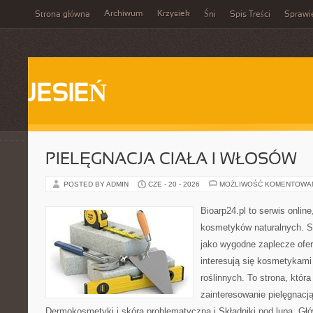
Archiwum
Krzysiek
Strona główna
Śni
Spis Treści
Sprawi
JESIEŃ
PIELĘGNACJA CIAŁA I WŁOSÓW
POSTED BY ADMIN
CZE - 20 - 2026
MOŻLIWOŚĆ KOMENTOWA
Bioarp24.pl to serwis online
kosmetyków naturalnych. S
jako wygodne zaplecze ofer
interesują się kosmetykami
roślinnych. To strona, któr
zainteresowanie pielęgnacj
Dermokosmetyki i skóra problematyczna i Składniki pod lupą. G