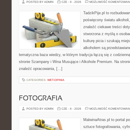
POSTED BY ADMIN
CZE - 6 - 2026
MOŻLIWOŚĆ KOMENTOWAN
TadzikPije.pl to rozbudowa
poświęcony światu alkoholi
znaleźć ciekawe treści dot
stworzona z myślą o osoba
kulturę picia i szukają mie
alkoholem są przedstawian
tematyczna baza wiedzy, w którym tradycja łączą się z codzienn
stronie Szampany i Wina Musujące i Alkohole Premium. Na stroni
znaleźć opracowania, […]
CATEGORIES:
WET-OPINIA
FOTOGRAFIA
POSTED BY ADMIN
CZE - 6 - 2026
MOŻLIWOŚĆ KOMENTOWAN
MalwinaAtras.pl to portal 
sztuce fotografowania, cyf