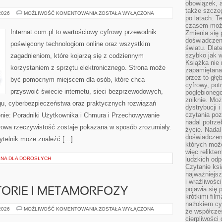
obowiązek, a
także szcze
BEZPIECZEŃSTWO
 2026
MOŻLIWOŚĆ KOMENTOWANIA
ZOSTAŁA WYŁĄCZONA
po latach. T
W
SIECI
czasem może
Internat.com.pl to wartościowy cyfrowy przewodnik
Zmienia się 
doświadczeni
poświęcony technologiom online oraz wszystkim
światu. Dlate
szybko jak w
zagadnieniom, które kojarzą się z codziennym
Książka nie 
korzystaniem z sprzętu elektronicznego. Strona może
zapamiętana.
przez to głę
być pomocnym miejscem dla osób, które chcą
cyfrowy, potr
przyswoić świecie internetu, sieci bezprzewodowych,
pogłębionego
zniknie. Moż
gu, cyberbezpieczeństwa oraz praktycznych rozwiązań
dystrybucji 
czytania poz
onie: Poradniki Użytkownika i Chmura i Przechowywanie
nadal potrze
rowa rzeczywistość zostaje pokazana w sposób zrozumiały.
życie. Nadal
doświadczeni
ytelnik może znaleźć […]
których moż
więc relikte
NA DLA DOROSŁYCH
ludzkich od
Czytanie ksi
najważniejsz
i wrażliwośc
pojawia się 
STORIE I METAMORFOZY
krótkimi fil
natłokiem cy
INSPIRUJĄCE
 2026
MOŻLIWOŚĆ KOMENTOWANIA
ZOSTAŁA WYŁĄCZONA
że współcze
HISTORIE
cierpliwości
I