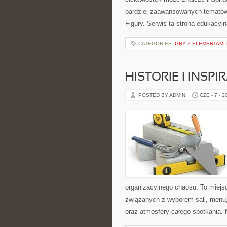
bardziej zaawansowanych tematów
Figury. Serwis ta strona edukacyj
CATEGORIES:
GRY Z ELEMENTAMI 
HISTORIE I INSP
POSTED BY ADMIN
CZE - 7 - 2
organizacyjnego chaosu. To miejsc
związanych z wyborem sali, menu, 
oraz atmosfery całego spotkania. 