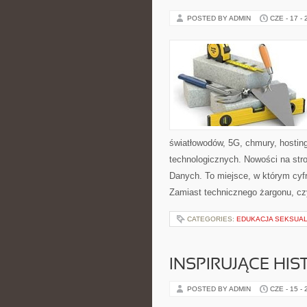
POSTED BY ADMIN
CZE - 17 -
światłowodów, 5G, chmury, hostin
technologicznych. Nowości na str
Danych. To miejsce, w którym cyf
Zamiast technicznego żargonu, cz
CATEGORIES:
EDUKACJA SEKSUAL
INSPIRUJĄCE HI
POSTED BY ADMIN
CZE - 15 -