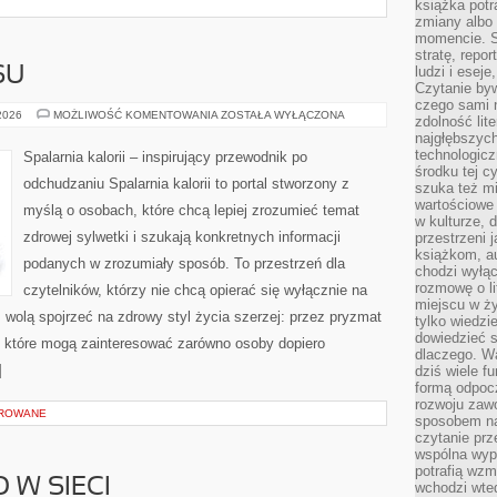
książka potr
zmiany albo
momencie. S
stratę, repo
ludzi i esej
SU
Czytanie byw
czego sami n
HISTORIE
 2026
MOŻLIWOŚĆ KOMENTOWANIA
ZOSTAŁA WYŁĄCZONA
zdolność lit
SUKCESU
najgłębszyc
technologicz
Spalarnia kalorii – inspirujący przewodnik po
środku tej c
odchudzaniu Spalarnia kalorii to portal stworzony z
szuka też m
wartościowe 
myślą o osobach, które chcą lepiej zrozumieć temat
w kulturze, 
zdrowej sylwetki i szukają konkretnych informacji
przestrzeni 
książkom, a
podanych w zrozumiały sposób. To przestrzeń dla
chodzi wyłąc
rozmowę o lit
czytelników, którzy nie chcą opierać się wyłącznie na
miejscu w ży
z wolą spojrzeć na zdrowy styl życia szerzej: przez pryzmat
tylko wiedzi
dowiedzieć s
, które mogą zainteresować zarówno osoby dopiero
dlaczego. Wa
]
dziś wiele f
formą odpoc
rozwoju zaw
OROWANE
sposobem na
czytanie pr
wspólna wypr
potrafią wzm
 W SIECI
wchodzi wted