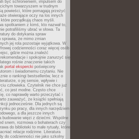
afi być schronieniem, impulsem do
 cichym towarzyszem w trudnym
ą powieści, które pomagają przeżyć
rtaże otwierające oczy na los innych
e, które porządkują chaos myśli.
a spotkaniem z kimś, kto nazwał to,
ie potrafiliśmy ubrać w słowa. Ta
eratury do dotykania spraw
h sprawia, że mimo zmian
nych jej rola pozostaje wyjątkowa. W
yfrowej codzienności coraz więcej osób
iejsc, gdzie można znaleźć
rekomendacje i spokojnie zanurzyć się
dlatego rośnie znaczenie takich
jak
portal ekspercki
poświęcony
utorom i świadomemu czytaniu. Nie
znie o rankingi bestsellerów, lecz o
eraturze, o jej sensie, wpływie i
ciu człowieka. Czytelnik nie chce już
eć, co jest modne. Często chce
ię, co naprawdę warto przeczytać i
rto zauważyć, że książki spełniają
unkcji jednocześnie. Dla jednych są
zynku po pracy, dla innych narzędziem
odowego, a dla jeszcze innych
 budowanie więzi z dziećmi. Wspólne
zed snem, rozmowa o bohaterach czy
awa do biblioteki to małe rytuały, które
acniać relacje rodzinne. Literatura
y do codzienności nie jako szkolny