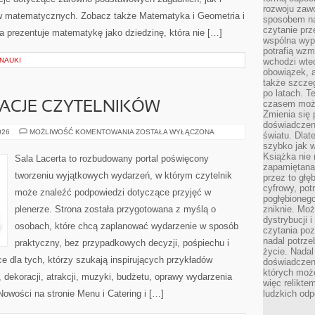
rozwoju zaw
 matematycznych. Zobacz także Matematyka i Geometria i
sposobem na
czytanie pr
na prezentuje matematykę jako dziedzinę, która nie […]
wspólna wypr
potrafią wzm
NAUKI
wchodzi wted
obowiązek, a
także szcze
po latach. T
czasem może
IRACJE CZYTELNIKÓW
Zmienia się 
doświadczeni
HISTORIE
026
MOŻLIWOŚĆ KOMENTOWANIA
ZOSTAŁA WYŁĄCZONA
światu. Dlate
I
szybko jak w
INSPIRACJE
CZYTELNIKÓW
Książka nie 
Sala Lacerta to rozbudowany portal poświęcony
zapamiętana.
tworzeniu wyjątkowych wydarzeń, w którym czytelnik
przez to głę
cyfrowy, potr
może znaleźć podpowiedzi dotyczące przyjęć w
pogłębionego
plenerze. Strona została przygotowana z myślą o
zniknie. Moż
dystrybucji 
osobach, które chcą zaplanować wydarzenie w sposób
czytania poz
nadal potrze
praktyczny, bez przypadkowych decyzji, pośpiechu i
życie. Nadal
e dla tych, którzy szukają inspirujących przykładów
doświadczeni
których moż
dekoracji, atrakcji, muzyki, budżetu, oprawy wydarzenia
więc relikte
Nowości na stronie Menu i Catering i […]
ludzkich od