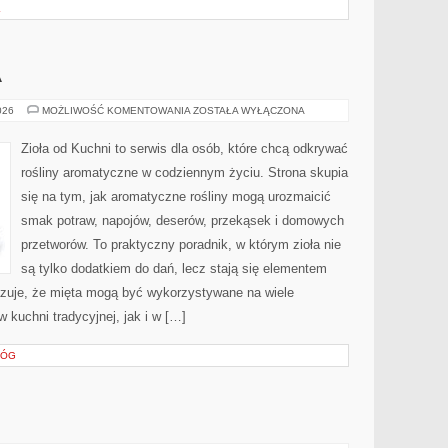
L
A
KUCHNIE
026
MOŻLIWOŚĆ KOMENTOWANIA
ZOSTAŁA WYŁĄCZONA
ŚWIATA
Zioła od Kuchni to serwis dla osób, które chcą odkrywać
rośliny aromatyczne w codziennym życiu. Strona skupia
się na tym, jak aromatyczne rośliny mogą urozmaicić
smak potraw, napojów, deserów, przekąsek i domowych
przetworów. To praktyczny poradnik, w którym zioła nie
są tylko dodatkiem do dań, lecz stają się elementem
azuje, że mięta mogą być wykorzystywane na wiele
kuchni tradycyjnej, jak i w […]
ŁÓG