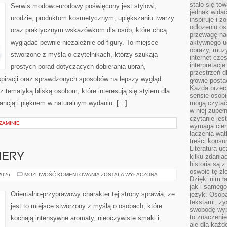
METAMORFOZY
stało się t
Serwis modowo-urodowy poświęcony jest stylowi,
jednak widać
urodzie, produktom kosmetycznym, upiększaniu twarzy
inspiruje i z
odłożeniu os
oraz praktycznym wskazówkom dla osób, które chcą
przewagę na
wyglądać pewnie niezależnie od figury. To miejsce
aktywnego ud
obrazy, muz
stworzone z myślą o czytelnikach, którzy szukają
internet cz
interpretacj
prostych porad dotyczących dobierania ubrań,
przestrzeń d
nspiracji oraz sprawdzonych sposobów na lepszy wygląd.
głowie posta
Każda przecz
 z tematyką bliską osobom, które interesują się stylem dla
sensie osob
gancją i pięknem w naturalnym wydaniu. […]
mogą czytać
w niej zupeł
czytanie jes
ZAMINIE
wymaga cierp
łączenia wą
treści kons
Literatura u
IERY
kilku zdania
historia są 
oswoić tę zł
NOWOŚCI
 2026
MOŻLIWOŚĆ KOMENTOWANIA
ZOSTAŁA WYŁĄCZONA
Dzięki nim ł
I
PREMIERY
jak i samego
Orientalno-przyprawowy charakter tej strony sprawia, że
język. Osoba
tekstami, zy
jest to miejsce stworzony z myślą o osobach, które
swobodę wyp
to znaczenie
kochają intensywne aromaty, nieoczywiste smaki i
ale dla każ