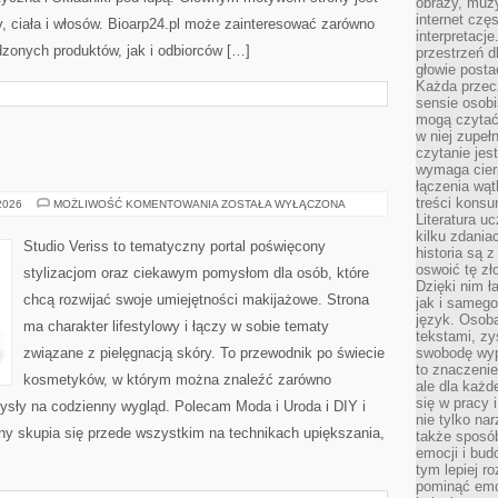
obrazy, muz
internet cz
, ciała i włosów. Bioarp24.pl może zainteresować zarówno
interpretacj
onych produktów, jak i odbiorców […]
przestrzeń d
głowie posta
Każda przecz
sensie osob
mogą czytać
w niej zupeł
czytanie jes
wymaga cierp
łączenia wą
treści kons
MODA
 2026
MOŻLIWOŚĆ KOMENTOWANIA
ZOSTAŁA WYŁĄCZONA
I
Literatura u
URODA
kilku zdania
Studio Veriss to tematyczny portal poświęcony
historia są 
oswoić tę zł
stylizacjom oraz ciekawym pomysłom dla osób, które
Dzięki nim ł
chcą rozwijać swoje umiejętności makijażowe. Strona
jak i samego
język. Osoba
ma charakter lifestylowy i łączy w sobie tematy
tekstami, zy
związane z pielęgnacją skóry. To przewodnik po świecie
swobodę wyp
to znaczenie
kosmetyków, w którym można znaleźć zarówno
ale dla każ
się w pracy 
mysły na codzienny wygląd. Polecam Moda i Uroda i DIY i
nie tylko na
ny skupia się przede wszystkim na technikach upiększania,
także sposó
emocji i bud
tym lepiej r
pominąć emo