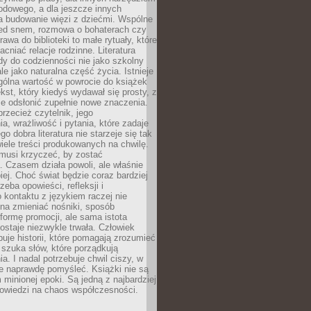
odowego, a dla jeszcze innych
 budowanie więzi z dziećmi. Wspólne
zed snem, rozmowa o bohaterach czy
awa do biblioteki to małe rytuały, które
acniać relacje rodzinne. Literatura
y do codzienności nie jako szkolny
le jako naturalna część życia. Istnieje
gólna wartość w powrocie do książek
ekst, który kiedyś wydawał się prosty, z
 odsłonić zupełnie nowe znaczenia.
przecież czytelnik, jego
a, wrażliwość i pytania, które zadaje
go dobra literatura nie starzeje się tak
iele treści produkowanych na chwilę.
musi krzyczeć, by zostać
 Czasem działa powoli, ale właśnie
biej. Choć świat będzie coraz bardziej
zeba opowieści, refleksji i
 kontaktu z językiem raczej nie
na zmieniać nośniki, sposób
i formę promocji, ale sama istota
ostaje niezwykle trwała. Człowiek
buje historii, które pomagają zrozumieć
 szuka słów, które porządkują
a. I nadal potrzebuje chwil ciszy, w
e naprawdę pomyśleć. Książki nie są
m minionej epoki. Są jedną z najbardziej
powiedzi na chaos współczesności.