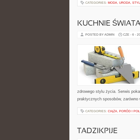
CATEGORIES:
MODA, URODA, STY
KUCHNIE ŚWIAT
POSTED BY ADMIN
CZE - 6 - 2
zdrowego stylu życia. Serwis pok
praktycznych sposobów, zarówno w 
CATEGORIES:
CIĄŻA, PORÓD I PO
TADZIKPIJE