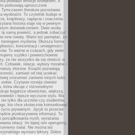
yka prowadzi emocje dźwiękiem, a
ęsto podsuwają uproszczone
e. Tymczasem literatura pozostawia
la wyobraźni. To czytelnik buduje w
cie, krajobrazy, napięcia i znaczenia.
ytana historia staje się w pewnym
istym doświadczeniem. Dwie osoby
 tę samą powieść, a jednak zobaczyć
nie inne światy. Warto też pamiętać, że
t treningiem myślenia. Dłuższa forma
liwości, koncentracji i umiejętności
tków. To ważne w czasach, gdy wiele
umujemy szybko i powierzchownie.
czy, że nie wszystko da się streścić w
ch. Człowiek, relacje, wybory moralne i
z natury złożone. Książki pozwalają
ożoność, zamiast od niej uciekać.
atwiej zrozumieć zarówno innych ludzi,
 siebie. Czytanie rozwija również
, która obcuje z różnorodnymi
skuje bogatsze słownictwo, większą
owiedzi i lepsze wyczucie stylu. Ma
 nie tylko dla uczniów czy studentów,
dego, kto chce skutecznie komunikować
i życiu prywatnym. Język to przecież
rzędzie przekazywania informacji. To
b porządkowania myśli, wyrażania
owania relacji. Im lepiej nim operujemy,
ozumiemy świat. Nie można też
cjonalnego wymiaru lektury. Dobra