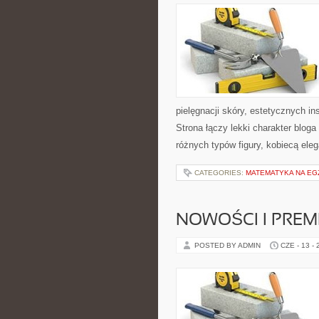
pielęgnacji skóry, estetycznych i
Strona łączy lekki charakter bloga
różnych typów figury, kobiecą ele
CATEGORIES:
MATEMATYKA NA EG
NOWOŚCI I PREM
POSTED BY ADMIN
CZE - 13 -