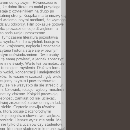
owarem deficytowym. Równocześnie
, że dobra literatura nadal przyciąga,
ostaje z czytelnikiem na długo po
tatniej strony. Książka ma tę niezwykłą
d wieloma innymi mediami, że wymaga
ziału odbiorcy. Film pokazuje gotowe
yka prowadzi emocje dźwiękiem, a
ęsto podsuwają uproszczone
e. Tymczasem literatura pozostawia
la wyobraźni. To czytelnik buduje w
cie, krajobrazy, napięcia i znaczenia.
ytana historia staje się w pewnym
istym doświadczeniem. Dwie osoby
 tę samą powieść, a jednak zobaczyć
nie inne światy. Warto też pamiętać, że
t treningiem myślenia. Dłuższa forma
liwości, koncentracji i umiejętności
tków. To ważne w czasach, gdy wiele
umujemy szybko i powierzchownie.
czy, że nie wszystko da się streścić w
ch. Człowiek, relacje, wybory moralne i
z natury złożone. Książki pozwalają
ożoność, zamiast od niej uciekać.
atwiej zrozumieć zarówno innych ludzi,
 siebie. Czytanie rozwija również
, która obcuje z różnorodnymi
skuje bogatsze słownictwo, większą
owiedzi i lepsze wyczucie stylu. Ma
 nie tylko dla uczniów czy studentów,
dego, kto chce skutecznie komunikować