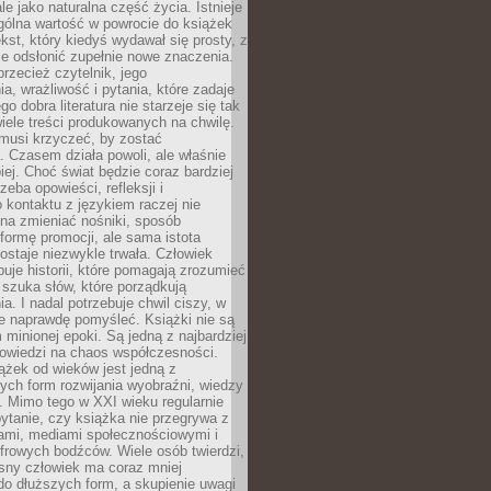
le jako naturalna część życia. Istnieje
gólna wartość w powrocie do książek
ekst, który kiedyś wydawał się prosty, z
 odsłonić zupełnie nowe znaczenia.
przecież czytelnik, jego
a, wrażliwość i pytania, które zadaje
go dobra literatura nie starzeje się tak
iele treści produkowanych na chwilę.
musi krzyczeć, by zostać
 Czasem działa powoli, ale właśnie
biej. Choć świat będzie coraz bardziej
zeba opowieści, refleksji i
 kontaktu z językiem raczej nie
na zmieniać nośniki, sposób
i formę promocji, ale sama istota
ostaje niezwykle trwała. Człowiek
buje historii, które pomagają zrozumieć
 szuka słów, które porządkują
a. I nadal potrzebuje chwil ciszy, w
e naprawdę pomyśleć. Książki nie są
m minionej epoki. Są jedną z najbardziej
powiedzi na chaos współczesności.
ążek od wieków jest jedną z
ych form rozwijania wyobraźni, wiedzy
i. Mimo tego w XXI wieku regularnie
pytanie, czy książka nie przegrywa z
mami, mediami społecznościowymi i
frowych bodźców. Wiele osób twierdzi,
sny człowiek ma coraz mniej
 do dłuższych form, a skupienie uwagi