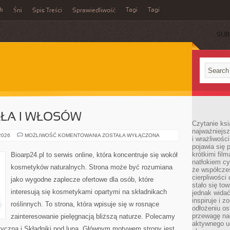
ek
Tagi
Tagi
Śni
Spis Treści
Sprawiedliwość
SUB
AŁA I WŁOSÓW
Czytanie ksi
najważniejsz
PIELĘGNACJA
 2026
MOŻLIWOŚĆ KOMENTOWANIA
ZOSTAŁA WYŁĄCZONA
i wrażliwośc
CIAŁA
pojawia się 
I
WŁOSÓW
krótkimi fil
Bioarp24.pl to serwis online, która koncentruje się wokół
natłokiem cy
kosmetyków naturalnych. Strona może być rozumiana
że współcze
cierpliwości
jako wygodne zaplecze ofertowe dla osób, które
stało się t
interesują się kosmetykami opartymi na składnikach
jednak widać
inspiruje i z
roślinnych. To strona, która wpisuje się w rosnące
odłożeniu os
przewagę na
zainteresowanie pielęgnacją bliższą naturze. Polecamy
aktywnego ud
yczna i Składniki pod lupą. Głównym motywem strony jest