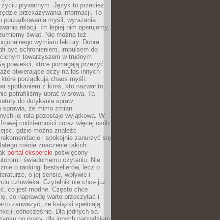
i życiu prywatnym. Język to przecież
rzędzie przekazywania informacji. To
b porządkowania myśli, wyrażania
owania relacji. Im lepiej nim operujemy,
ozumiemy świat. Nie można też
cjonalnego wymiaru lektury. Dobra
afi być schronieniem, impulsem do
 cichym towarzyszem w trudnym
ą powieści, które pomagają przeżyć
rtaże otwierające oczy na los innych
e, które porządkują chaos myśli.
a spotkaniem z kimś, kto nazwał to,
ie potrafiliśmy ubrać w słowa. Ta
eratury do dotykania spraw
h sprawia, że mimo zmian
nych jej rola pozostaje wyjątkowa. W
yfrowej codzienności coraz więcej osób
iejsc, gdzie można znaleźć
rekomendacje i spokojnie zanurzyć się
dlatego rośnie znaczenie takich
jak
portal ekspercki
poświęcony
utorom i świadomemu czytaniu. Nie
znie o rankingi bestsellerów, lecz o
eraturze, o jej sensie, wpływie i
ciu człowieka. Czytelnik nie chce już
eć, co jest modne. Często chce
ię, co naprawdę warto przeczytać i
rto zauważyć, że książki spełniają
unkcji jednocześnie. Dla jednych są
zynku po pracy, dla innych narzędziem