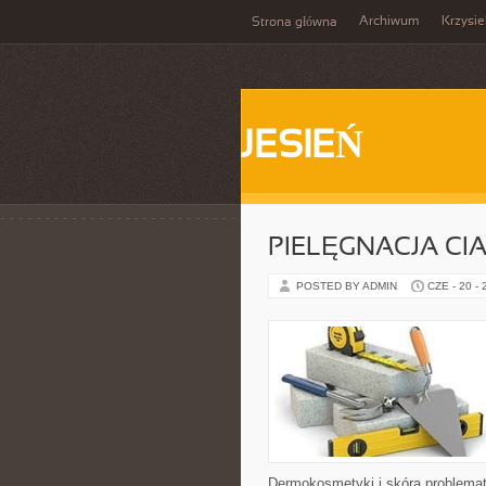
Archiwum
Krzysi
Strona główna
JESIEŃ
PIELĘGNACJA CI
POSTED BY ADMIN
CZE - 20 -
Dermokosmetyki i skóra problemat