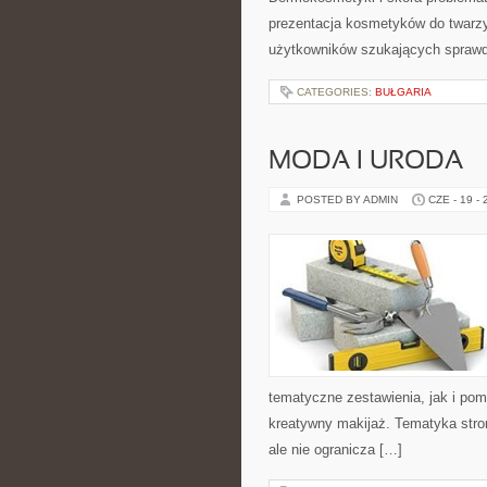
prezentacja kosmetyków do twarzy
użytkowników szukających sprawdz
CATEGORIES:
BUŁGARIA
MODA I URODA
POSTED BY ADMIN
CZE - 19 -
tematyczne zestawienia, jak i po
kreatywny makijaż. Tematyka stro
ale nie ogranicza […]