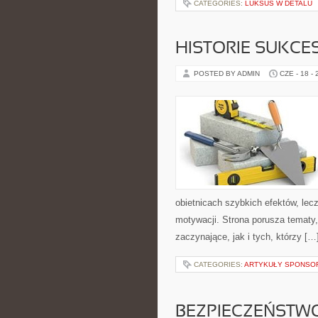
CATEGORIES:
LUKSUS W DETALU
HISTORIE SUKCE
POSTED BY ADMIN
CZE - 18 -
obietnicach szybkich efektów, lec
motywacji. Strona porusza tematy
zaczynające, jak i tych, którzy […
CATEGORIES:
ARTYKUŁY SPONS
BEZPIECZEŃSTWO