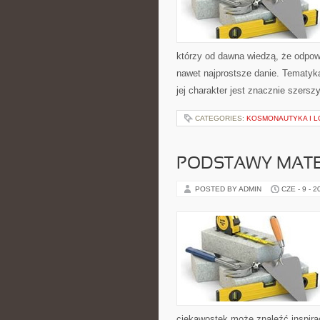
którzy od dawna wiedzą, że odpowi
nawet najprostsze danie. Tematyka
jej charakter jest znacznie szersz
CATEGORIES:
KOSMONAUTYKA I L
PODSTAWY MAT
POSTED BY ADMIN
CZE - 9 - 2
ciekawostek może znaleźć inspira