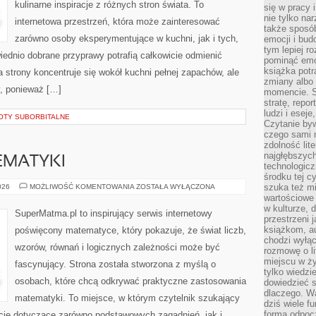
kulinarne inspiracje z różnych stron świata. To
się w pracy 
nie tylko na
internetowa przestrzeń, która może zainteresować
także sposó
zarówno osoby eksperymentujące w kuchni, jak i tych,
emocji i bud
tym lepiej r
ednio dobrane przyprawy potrafią całkowicie odmienić
pominąć emo
książka potr
 strony koncentruje się wokół kuchni pełnej zapachów, ale
zmiany albo
y, ponieważ […]
momencie. S
stratę, repo
ludzi i esej
OTY SUBORBITALNE
Czytanie byw
czego sami n
zdolność lit
najgłębszyc
EMATYKI
technologicz
środku tej c
PODSTAWY
szuka też m
026
MOŻLIWOŚĆ KOMENTOWANIA
ZOSTAŁA WYŁĄCZONA
MATEMATYKI
wartościowe 
w kulturze, 
SuperMatma.pl to inspirujący serwis internetowy
przestrzeni 
książkom, a
poświęcony matematyce, który pokazuje, że świat liczb,
chodzi wyłąc
wzorów, równań i logicznych zależności może być
rozmowę o lit
miejscu w ży
fascynujący. Strona została stworzona z myślą o
tylko wiedzi
osobach, które chcą odkrywać praktyczne zastosowania
dowiedzieć s
dlaczego. Wa
matematyki. To miejsce, w którym czytelnik szukający
dziś wiele f
formą odpoc
cje dotyczące zarówno podstawowych zagadnień, jak i