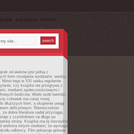
SCRIBE
FACEBOOK
TWITTER
ążek od wieków jest jedną z
ych form rozwijania wyobraźni, wiedzy
i. Mimo tego w XXI wieku regularnie
pytanie, czy książka nie przegrywa z
mami, mediami społecznościowymi i
frowych bodźców. Wiele osób twierdzi,
sny człowiek ma coraz mniej
 do dłuższych form, a skupienie uwagi
owarem deficytowym. Równocześnie
, że dobra literatura nadal przyciąga,
ostaje z czytelnikiem na długo po
tatniej strony. Książka ma tę niezwykłą
d wieloma innymi mediami, że wymaga
ziału odbiorcy. Film pokazuje gotowe