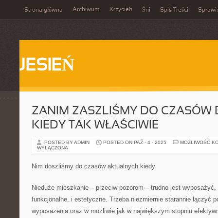
Archiwum
Krzysiek
Strona główna
Śni
Spis Treści
Sprawi
JESIEŃ
ZANIM ZASZLIŚMY DO CZASÓW 
KIEDY TAK WŁAŚCIWIE
POSTED BY ADMIN
POSTED ON PAŹ - 4 - 2025
MOŻLIWOŚĆ K
WYŁĄCZONA
Nim doszliśmy do czasów aktualnych kiedy
Nieduże mieszkanie – przeciw pozorom – trudno jest wyposażyć, b
funkcjonalne, i estetyczne. Trzeba niezmiernie starannie łączyć 
wyposażenia oraz w możliwie jak w największym stopniu efektyw