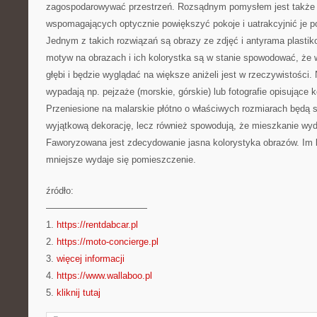
zagospodarowywać przestrzeń. Rozsądnym pomysłem jest także 
wspomagających optycznie powiększyć pokoje i uatrakcyjnić je
Jednym z takich rozwiązań są obrazy ze zdjęć i antyrama plasti
motyw na obrazach i ich kolorystka są w stanie spowodować, że 
głębi i będzie wyglądać na większe aniżeli jest w rzeczywistości. N
wypadają np. pejzaże (morskie, górskie) lub fotografie opisujące
Przeniesione na malarskie płótno o właściwych rozmiarach będą s
wyjątkową dekorację, lecz również spowodują, że mieszkanie wyda
Faworyzowana jest zdecydowanie jasna kolorystyka obrazów. Im 
mniejsze wydaje się pomieszczenie.
źródło:
———————————
1.
https://rentdabcar.pl
2.
https://moto-concierge.pl
3.
więcej informacji
4.
https://www.wallaboo.pl
5.
kliknij tutaj