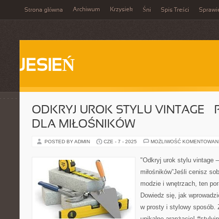
Archiwum
Krzysiek
Strona główna
Śni
Spis Treści
Sprawi
JESIEŃ
ODKRYJ UROK STYLU VINTAGE –
DLA MIŁOŚNIKÓW
POSTED BY ADMIN
CZE - 7 - 2025
MOŻLIWOŚĆ KOMENTOWAN
"Odkryj urok stylu vintage –
miłośników”Jeśli cenisz so
modzie i wnętrzach, ten pora
Dowiedz się, jak wprowadzi
w prosty i stylowy sposób. Z
unikalne aranżacje! #stylv