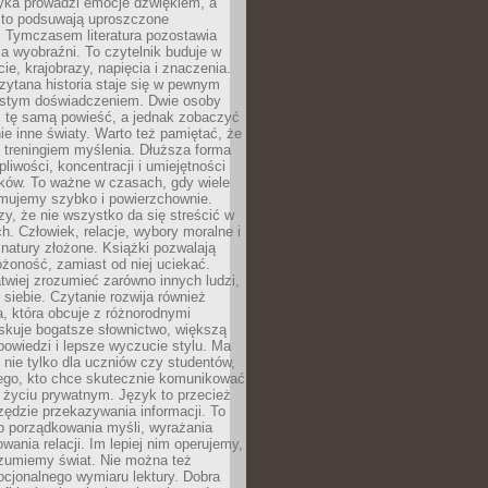
yka prowadzi emocje dźwiękiem, a
ęsto podsuwają uproszczone
e. Tymczasem literatura pozostawia
la wyobraźni. To czytelnik buduje w
cie, krajobrazy, napięcia i znaczenia.
ytana historia staje się w pewnym
istym doświadczeniem. Dwie osoby
 tę samą powieść, a jednak zobaczyć
nie inne światy. Warto też pamiętać, że
t treningiem myślenia. Dłuższa forma
liwości, koncentracji i umiejętności
tków. To ważne w czasach, gdy wiele
umujemy szybko i powierzchownie.
czy, że nie wszystko da się streścić w
ch. Człowiek, relacje, wybory moralne i
z natury złożone. Książki pozwalają
ożoność, zamiast od niej uciekać.
atwiej zrozumieć zarówno innych ludzi,
 siebie. Czytanie rozwija również
, która obcuje z różnorodnymi
skuje bogatsze słownictwo, większą
owiedzi i lepsze wyczucie stylu. Ma
 nie tylko dla uczniów czy studentów,
dego, kto chce skutecznie komunikować
i życiu prywatnym. Język to przecież
rzędzie przekazywania informacji. To
b porządkowania myśli, wyrażania
owania relacji. Im lepiej nim operujemy,
ozumiemy świat. Nie można też
cjonalnego wymiaru lektury. Dobra