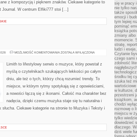
ane z kompozycją i pięknem znaków. Ciekawe kategorie to
się w pracy 
nie tylko na
 Journal. W centrum Elfiki777 stoi […]
także sposó
emocji i bud
tym lepiej r
SKIE
pominąć emo
książka potr
zmiany albo
momencie. S
stratę, repo
ludzi i esej
ALBUMY
2026
MOŻLIWOŚĆ KOMENTOWANIA
ZOSTAŁA WYŁĄCZONA
Czytanie byw
I
czego sami n
PŁYTY
zdolność lit
Limith to lifestylowy serwis o muzyce, który powstał z
najgłębszyc
myślą o czytelnikach szukających lekkości po całym
technologicz
środku tej c
dniu, ale też o tych, którzy chcą rozumieć trendy. To
szuka też m
wartościowe 
miejsce, w którym rytmy spotykają się z opowieściami,
w kulturze, 
a nowości łączą się z ikonami. Całość ma charakter bez
przestrzeni 
książkom, a
nadęcia, dzięki czemu muzyka staje się tu naturalna i
chodzi wyłąc
k słucha. Ciekawe kategorie na stronie to Muzyka i Teksty i
rozmowę o lit
miejscu w ży
tylko wiedzi
dowiedzieć s
dlaczego. Wa
LSCE
dziś wiele f
formą odpoc