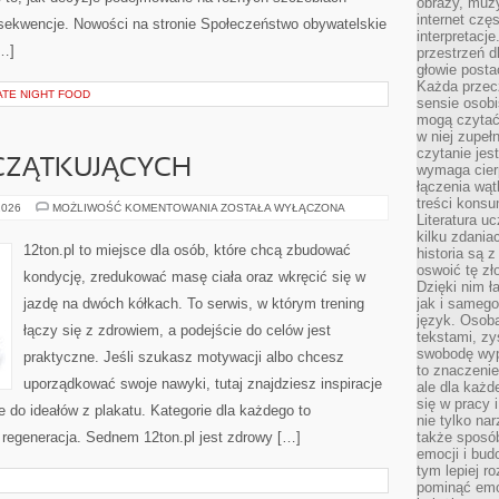
obrazy, muz
internet cz
nsekwencje. Nowości na stronie Społeczeństwo obywatelskie
interpretacj
[…]
przestrzeń d
głowie posta
Każda przecz
ATE NIGHT FOOD
sensie osob
mogą czytać
w niej zupeł
czytanie jes
CZĄTKUJĄCYCH
wymaga cierp
łączenia wą
treści kons
FITNESS
2026
MOŻLIWOŚĆ KOMENTOWANIA
ZOSTAŁA WYŁĄCZONA
Literatura u
DLA
POCZĄTKUJĄCYCH
kilku zdania
12ton.pl to miejsce dla osób, które chcą zbudować
historia są 
oswoić tę zł
kondycję, zredukować masę ciała oraz wkręcić się w
Dzięki nim ł
jazdę na dwóch kółkach. To serwis, w którym trening
jak i samego
język. Osoba
łączy się z zdrowiem, a podejście do celów jest
tekstami, zy
swobodę wyp
praktyczne. Jeśli szukasz motywacji albo chcesz
to znaczenie
uporządkować swoje nawyki, tutaj znajdziesz inspiracje
ale dla każ
się w pracy 
 do ideałów z plakatu. Kategorie dla każdego to
nie tylko na
i regeneracja. Sednem 12ton.pl jest zdrowy […]
także sposó
emocji i bud
tym lepiej r
pominąć emo