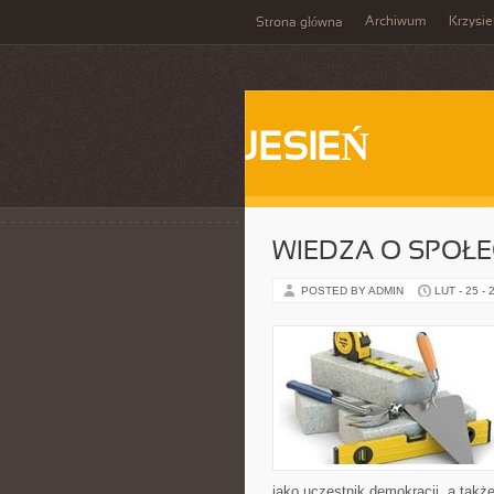
Archiwum
Krzysi
Strona główna
JESIEŃ
WIEDZA O SPOŁ
POSTED BY ADMIN
LUT - 25 - 
jako uczestnik demokracji, a tak