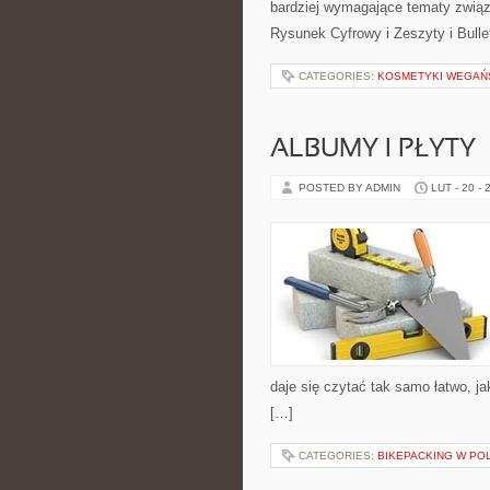
bardziej wymagające tematy związ
Rysunek Cyfrowy i Zeszyty i Bullet
CATEGORIES:
KOSMETYKI WEGAŃ
ALBUMY I PŁYTY
POSTED BY ADMIN
LUT - 20 - 
daje się czytać tak samo łatwo, ja
[…]
CATEGORIES:
BIKEPACKING W PO