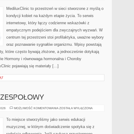
KOBIECE
MediluxClinic to przestrzeń w sieci stworzone z myślą o
kondycji kobiet na każdym etapie życia. To serwis
internetowy, który łączy codzienne wskazówki z
empatycznym podejściem dla zwyczajnych wyzwań. W
centrum tej przestrzeni stoi profilaktyka, uważne wybory
oraz poznawanie sygnałów organizmu. Wpisy powstają
y, które często bywają złożone, a jednocześnie dotykają
rie Hormony i równowaga hormonalna i Choroby
Clinic pojawiają się materiały […]
ĄT
I ZESPOŁOWY
ŚPIEW
2026
MOŻLIWOŚĆ KOMENTOWANIA
ZOSTAŁA WYŁĄCZONA
SOLOWY
I
ZESPOŁOWY
To miejsce stworzyliśmy jako serwis edukacji
muzycznej, w którym doświadczenie spotyka się z
radością odkrywania. Jeśli szukasz przystępnego