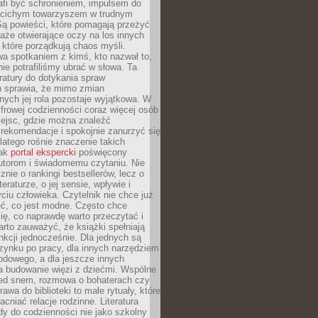
afi być schronieniem, impulsem do
 cichym towarzyszem w trudnym
ą powieści, które pomagają przeżyć
rtaże otwierające oczy na los innych
e, które porządkują chaos myśli.
a spotkaniem z kimś, kto nazwał to,
ie potrafiliśmy ubrać w słowa. Ta
eratury do dotykania spraw
h sprawia, że mimo zmian
nych jej rola pozostaje wyjątkowa. W
yfrowej codzienności coraz więcej osób
iejsc, gdzie można znaleźć
rekomendacje i spokojnie zanurzyć się
dlatego rośnie znaczenie takich
jak
portal ekspercki
poświęcony
utorom i świadomemu czytaniu. Nie
znie o rankingi bestsellerów, lecz o
eraturze, o jej sensie, wpływie i
ciu człowieka. Czytelnik nie chce już
eć, co jest modne. Często chce
ię, co naprawdę warto przeczytać i
rto zauważyć, że książki spełniają
unkcji jednocześnie. Dla jednych są
zynku po pracy, dla innych narzędziem
odowego, a dla jeszcze innych
 budowanie więzi z dziećmi. Wspólne
zed snem, rozmowa o bohaterach czy
awa do biblioteki to małe rytuały, które
acniać relacje rodzinne. Literatura
y do codzienności nie jako szkolny