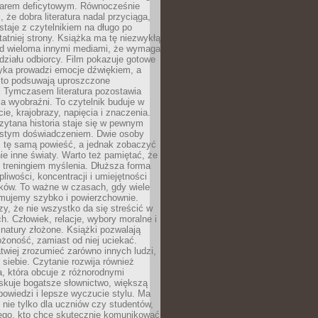
owarem deficytowym. Równocześnie
, że dobra literatura nadal przyciąga,
ostaje z czytelnikiem na długo po
tatniej strony. Książka ma tę niezwykłą
d wieloma innymi mediami, że wymaga
ziału odbiorcy. Film pokazuje gotowe
yka prowadzi emocje dźwiękiem, a
ęsto podsuwają uproszczone
e. Tymczasem literatura pozostawia
la wyobraźni. To czytelnik buduje w
cie, krajobrazy, napięcia i znaczenia.
ytana historia staje się w pewnym
istym doświadczeniem. Dwie osoby
 tę samą powieść, a jednak zobaczyć
nie inne światy. Warto też pamiętać, że
t treningiem myślenia. Dłuższa forma
liwości, koncentracji i umiejętności
tków. To ważne w czasach, gdy wiele
umujemy szybko i powierzchownie.
czy, że nie wszystko da się streścić w
ch. Człowiek, relacje, wybory moralne i
z natury złożone. Książki pozwalają
ożoność, zamiast od niej uciekać.
atwiej zrozumieć zarówno innych ludzi,
 siebie. Czytanie rozwija również
, która obcuje z różnorodnymi
skuje bogatsze słownictwo, większą
owiedzi i lepsze wyczucie stylu. Ma
 nie tylko dla uczniów czy studentów,
dego, kto chce skutecznie komunikować