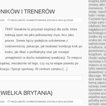
książka potr
zmiany albo
momencie. S
DNIKÓW I TRENERÓW
stratę, repo
ludzi i esej
Czytanie byw
HISTORIE
2026
MOŻLIWOŚĆ KOMENTOWANIA
ZOSTAŁA WYŁĄCZONA
czego sami n
ZAWODNIKÓW
I
zdolność lit
TRENERÓW
TKKF Sieraków to przystań inspiracji dla osób, które
najgłębszyc
technologicz
traktują sport nie jako jednorazowy zryw, lecz jako
środku tej c
szuka też m
proces. Serwis łączy podejście szkoleniowe z
wartościowe 
codziennością: pokazuje, jak budować kondycję krok po
w kulturze, 
przestrzeni 
kroku, jak dbać o profilaktykę oraz jak rozwijać
książkom, a
umiejętności w duchu świadomej rywalizacji. To miejsce
chodzi wyłąc
rozmowę o lit
sądniej, niezależnie od tego, czy są na etapie powrotu po
miejscu w ży
tylko wiedzi
izacja i Sprzęt sportowy. W centrum serwisu […]
dowiedzieć s
dlaczego. Wa
dziś wiele f
formą odpoc
rozwoju zaw
sposobem na
(WIELKA BRYTANIA)
czytanie pr
wspólna wypr
potrafią wzm
THE
2026
MOŻLIWOŚĆ KOMENTOWANIA
ZOSTAŁA WYŁĄCZONA
wchodzi wted
BODY