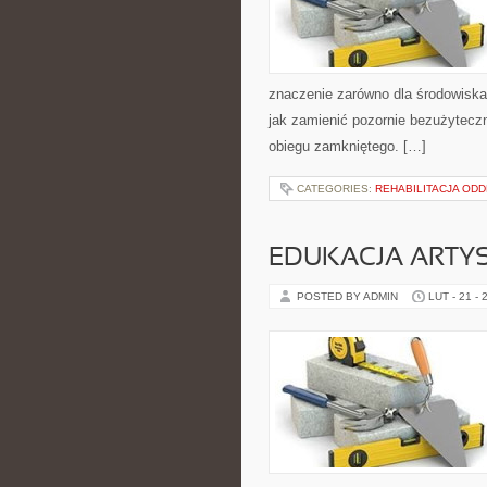
znaczenie zarówno dla środowiska, 
jak zamienić pozornie bezużytecz
obiegu zamkniętego. […]
CATEGORIES:
REHABILITACJA OD
EDUKACJA ARTY
POSTED BY ADMIN
LUT - 21 - 