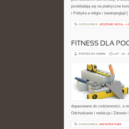
przekładają się na praktyczne ko
i Polityka a religia i światopogląd 
CATEGORIES:
JEDZENIE NOCĄ – L
FITNESS DLA PO
POSTED BY ADMIN
LUT - 24 - 
dopasowane do codzienności, a nie
Odchudzanie i redukcja i Zdrowie 
CATEGORIES:
ARCHITEKTURA