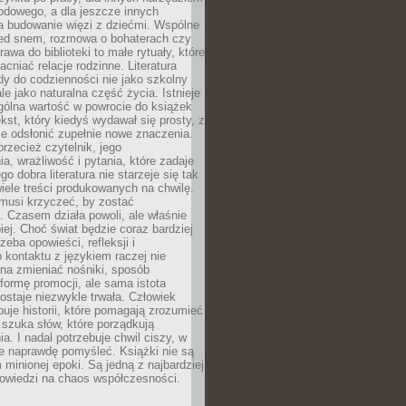
odowego, a dla jeszcze innych
 budowanie więzi z dziećmi. Wspólne
zed snem, rozmowa o bohaterach czy
awa do biblioteki to małe rytuały, które
acniać relacje rodzinne. Literatura
y do codzienności nie jako szkolny
le jako naturalna część życia. Istnieje
gólna wartość w powrocie do książek
ekst, który kiedyś wydawał się prosty, z
 odsłonić zupełnie nowe znaczenia.
przecież czytelnik, jego
a, wrażliwość i pytania, które zadaje
go dobra literatura nie starzeje się tak
iele treści produkowanych na chwilę.
musi krzyczeć, by zostać
 Czasem działa powoli, ale właśnie
biej. Choć świat będzie coraz bardziej
zeba opowieści, refleksji i
 kontaktu z językiem raczej nie
na zmieniać nośniki, sposób
i formę promocji, ale sama istota
ostaje niezwykle trwała. Człowiek
buje historii, które pomagają zrozumieć
 szuka słów, które porządkują
a. I nadal potrzebuje chwil ciszy, w
e naprawdę pomyśleć. Książki nie są
m minionej epoki. Są jedną z najbardziej
powiedzi na chaos współczesności.