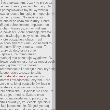
i życiu prywatnym. Język to przecież
rzędzie przekazywania informacji. To
b porządkowania myśli, wyrażania
owania relacji. Im lepiej nim operujemy,
ozumiemy świat. Nie można też
cjonalnego wymiaru lektury. Dobra
afi być schronieniem, impulsem do
 cichym towarzyszem w trudnym
ą powieści, które pomagają przeżyć
rtaże otwierające oczy na los innych
e, które porządkują chaos myśli.
a spotkaniem z kimś, kto nazwał to,
ie potrafiliśmy ubrać w słowa. Ta
eratury do dotykania spraw
h sprawia, że mimo zmian
nych jej rola pozostaje wyjątkowa. W
yfrowej codzienności coraz więcej osób
iejsc, gdzie można znaleźć
rekomendacje i spokojnie zanurzyć się
dlatego rośnie znaczenie takich
jak
portal ekspercki
poświęcony
utorom i świadomemu czytaniu. Nie
znie o rankingi bestsellerów, lecz o
eraturze, o jej sensie, wpływie i
ciu człowieka. Czytelnik nie chce już
eć, co jest modne. Często chce
ię, co naprawdę warto przeczytać i
rto zauważyć, że książki spełniają
unkcji jednocześnie. Dla jednych są
zynku po pracy, dla innych narzędziem