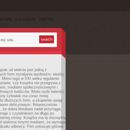
SCRIBE
FACEBOOK
TWITTER
ążek od wieków jest jedną z
ych form rozwijania wyobraźni, wiedzy
i. Mimo tego w XXI wieku regularnie
pytanie, czy książka nie przegrywa z
mami, mediami społecznościowymi i
frowych bodźców. Wiele osób twierdzi,
sny człowiek ma coraz mniej
 do dłuższych form, a skupienie uwagi
owarem deficytowym. Równocześnie
, że dobra literatura nadal przyciąga,
ostaje z czytelnikiem na długo po
tatniej strony. Książka ma tę niezwykłą
d wieloma innymi mediami, że wymaga
ziału odbiorcy. Film pokazuje gotowe