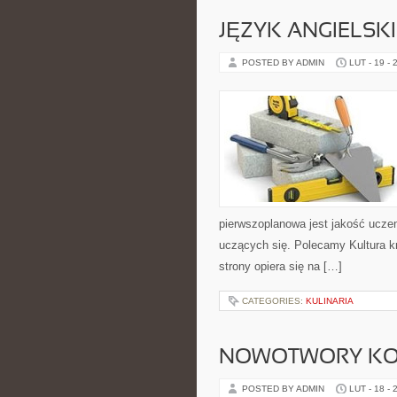
JĘZYK ANGIELSK
POSTED BY ADMIN
LUT - 19 - 
pierwszoplanowa jest jakość uczen
uczących się. Polecamy Kultura kr
strony opiera się na […]
CATEGORIES:
KULINARIA
NOWOTWORY KO
POSTED BY ADMIN
LUT - 18 - 