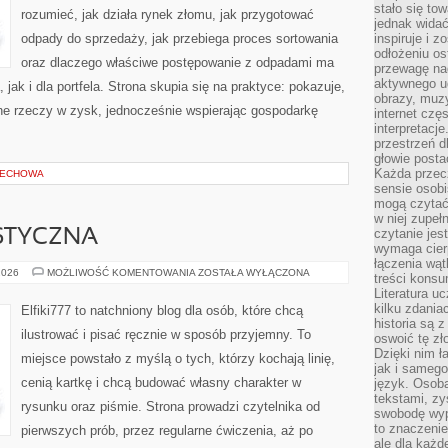
stało się t
rozumieć, jak działa rynek złomu, jak przygotować
jednak widać
odpady do sprzedaży, jak przebiega proces sortowania
inspiruje i z
odłożeniu os
oraz dlaczego właściwe postępowanie z odpadami ma
przewagę na
aktywnego ud
jak i dla portfela. Strona skupia się na praktyce: pokazuje,
obrazy, muz
ne rzeczy w zysk, jednocześnie wspierając gospodarkę
internet cz
interpretacj
przestrzeń d
głowie posta
Każda przecz
DECHOWA
sensie osob
mogą czytać
w niej zupeł
czytanie jes
STYCZNA
wymaga cierp
łączenia wą
EDUKACJA
2026
MOŻLIWOŚĆ KOMENTOWANIA
ZOSTAŁA WYŁĄCZONA
treści kons
ARTYSTYCZNA
Literatura u
kilku zdania
Elfiki777 to natchniony blog dla osób, które chcą
historia są 
ilustrować i pisać ręcznie w sposób przyjemny. To
oswoić tę zł
Dzięki nim ł
miejsce powstało z myślą o tych, którzy kochają linię,
jak i samego
cenią kartkę i chcą budować własny charakter w
język. Osoba
tekstami, zy
rysunku oraz piśmie. Strona prowadzi czytelnika od
swobodę wyp
to znaczenie
pierwszych prób, przez regularne ćwiczenia, aż po
ale dla każ