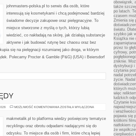
SHOP
obowiązek, a
(WIELKA
johnmasters-polska.pl to serwis dla osób, które
także szcze
BRYTANIA)
po latach. T
interesują się kosmetykami i chcą podejmować bardziej
czasem może
Zmienia się 
świadome decyzje zakupowe oraz pielęgnacyjne. To
doświadczeni
miejsce stworzone z myślą o tych, którzy lubią
światu. Dlate
szybko jak w
wiedzieć, co nakładają na skórę, jak działają substancje
Książka nie 
aktywne i jak budować rutynę bez chaosu oraz bez
zapamiętana.
przez to głę
pia się na pielęgnacji rozumianej jako droga, w którym
cyfrowy, potr
pogłębionego
zsądek. Polecamy Procter & Gamble (P&G) (USA) i Beiersdorf
zniknie. Moż
dystrybucji 
czytania poz
nadal potrze
życie. Nadal
doświadczeni
których moż
więc relikte
ŁĘDY
ludzkich od
Czytanie ksi
najważniejsz
NAJCZĘSTSZE
2026
MOŻLIWOŚĆ KOMENTOWANIA
ZOSTAŁA WYŁĄCZONA
BŁĘDY
i wrażliwośc
pojawia się 
makmetalik.pl to platforma wiedzy poświęcony tematyce
krótkimi fil
natłokiem cy
recyklingu oraz obrotu odpadami nadającymi się do
że współcze
odzysku. To miejsce dla osób i firm, które chcą lepiej
cierpliwości