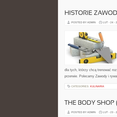
HISTORIE ZAWO
POSTED BY ADMIN
LUT - 24 - 
dla tych, którzy chcą trenować roz
przerwie. Polecamy Zawody i rywal
CATEGORIES:
KULINARIA
THE BODY SHOP 
POSTED BY ADMIN
LUT - 23 - 