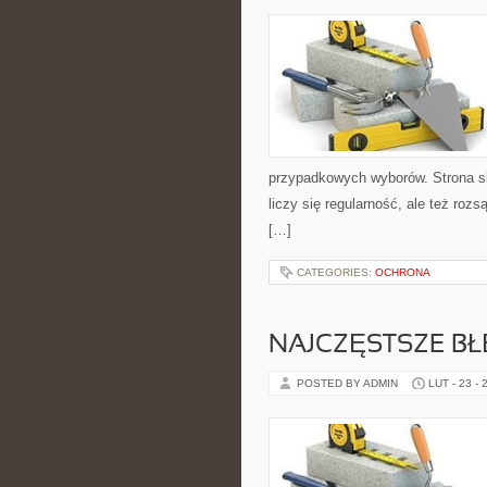
przypadkowych wyborów. Strona sku
liczy się regularność, ale też ro
[…]
CATEGORIES:
OCHRONA
NAJCZĘSTSZE B
POSTED BY ADMIN
LUT - 23 - 