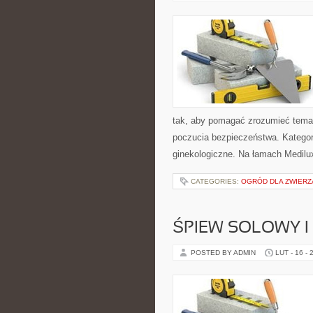
tak, aby pomagać zrozumieć temat
poczucia bezpieczeństwa. Katego
ginekologiczne. Na łamach Medilux
CATEGORIES:
OGRÓD DLA ZWIERZ
ŚPIEW SOLOWY 
POSTED BY ADMIN
LUT - 16 - 