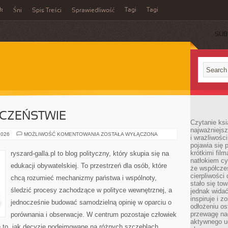
ek
Tagi
Tagi
Śni
Spis Treści
Sprawiedliwość
SUB
ECZEŃSTWIE
Czytanie ksi
najważniejsz
WIEDZA
2026
MOŻLIWOŚĆ KOMENTOWANIA
ZOSTAŁA WYŁĄCZONA
i wrażliwośc
O
pojawia się 
SPOŁECZEŃSTWIE
krótkimi fil
ryszard-galla.pl to blog polityczny, który skupia się na
natłokiem cy
edukacji obywatelskiej. To przestrzeń dla osób, które
że współcze
cierpliwości
chcą rozumieć mechanizmy państwa i wspólnoty,
stało się t
śledzić procesy zachodzące w polityce wewnętrznej, a
jednak widać
inspiruje i z
jednocześnie budować samodzielną opinię w oparciu o
odłożeniu os
przewagę na
porównania i obserwacje. W centrum pozostaje człowiek
aktywnego ud
że to, jak decyzje podejmowane na różnych szczeblach