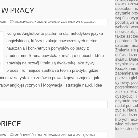
rozwoju zaw
sposobem na
I W PRACY
czytanie pr
wspólna wypr
JĘZYK
2026
MOŻLIWOŚĆ KOMENTOWANIA
ZOSTAŁA WYŁĄCZONA
potrafią wzm
ANGIELSKI
wchodzi wted
W
obowiązek, a
PRACY
Kongres Anglistów to platforma dla metodyków języka
także szcze
angielskiego, którzy szukają nowoczesnych metod
po latach. T
czasem może
nauczania i konkretnych pomysłów do pracy z
Zmienia się 
doświadczeni
studentami. Strona powstała z myślą o osobach, które
światu. Dlate
stawiają na rozwój i traktują dydaktykę jako żywy
szybko jak w
Książka nie 
proces. To miejsce spotkania teorii i praktyki, gdzie
zapamiętana.
ia oraz satysfakcja zarówno prowadzących zajęcia, jak i
przez to głę
cyfrowy, potr
ajów anglojęzycznych i Motywacja i strategie nauki. Idea
pogłębionego
zniknie. Moż
dystrybucji 
czytania poz
nadal potrze
życie. Nadal
doświadczeni
których moż
BIECE
więc relikte
ludzkich od
NOWOTWORY
2026
MOŻLIWOŚĆ KOMENTOWANIA
ZOSTAŁA WYŁĄCZONA