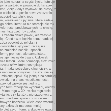
le jako naturalna część życia. Istnieje
gólna wartość w powrocie do książek
ekst, który kiedyś wydawał się prosty, z
 odsłonić zupełnie nowe znaczenia.
przecież czytelnik, jego
a, wrażliwość i pytania, które zadaje
go dobra literatura nie starzeje się tak
iele treści produkowanych na chwilę.
musi krzyczeć, by zostać
 Czasem działa powoli, ale właśnie
biej. Choć świat będzie coraz bardziej
zeba opowieści, refleksji i
 kontaktu z językiem raczej nie
na zmieniać nośniki, sposób
i formę promocji, ale sama istota
ostaje niezwykle trwała. Człowiek
buje historii, które pomagają zrozumieć
 szuka słów, które porządkują
a. I nadal potrzebuje chwil ciszy, w
e naprawdę pomyśleć. Książki nie są
m minionej epoki. Są jedną z najbardziej
powiedzi na chaos współczesności.
ążek od wieków jest jedną z
ych form rozwijania wyobraźni, wiedzy
i. Mimo tego w XXI wieku regularnie
pytanie, czy książka nie przegrywa z
mami, mediami społecznościowymi i
frowych bodźców. Wiele osób twierdzi,
sny człowiek ma coraz mniej
 do dłuższych form, a skupienie uwagi