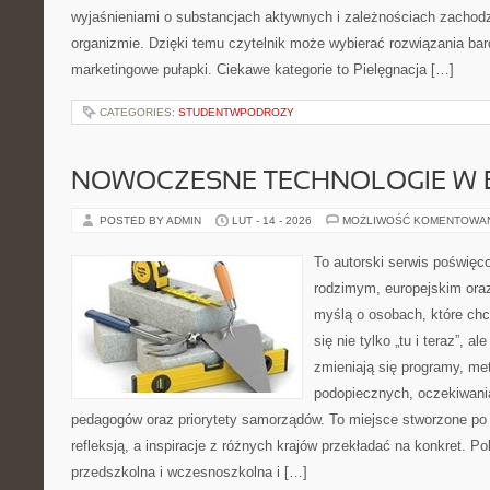
wyjaśnieniami o substancjach aktywnych i zależnościach zachod
organizmie. Dzięki temu czytelnik może wybierać rozwiązania bar
marketingowe pułapki. Ciekawe kategorie to Pielęgnacja […]
CATEGORIES:
STUDENTWPODROZY
NOWOCZESNE TECHNOLOGIE W 
POSTED BY ADMIN
LUT - 14 - 2026
MOŻLIWOŚĆ KOMENTOWA
To autorski serwis poświęc
rodzimym, europejskim ora
myślą o osobach, które chc
się nie tylko „tu i teraz”, a
zmieniają się programy, me
podopiecznych, oczekiwani
pedagogów oraz priorytety samorządów. To miejsce stworzone po 
refleksją, a inspiracje z różnych krajów przekładać na konkret. 
przedszkolna i wczesnoszkolna i […]