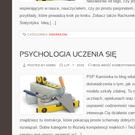
Niezależnie od tego, czy je
wspierającym w nauce, nauczycielem, czy po prostu pasjonatem, 
przykłady, które prowadzą krok po kroku. Zobacz także Rachune
Statystyka. Ideą […]
CATEGORIES:
DSKRAKOW
PSYCHOLOGIA UCZENIA SIĘ
POSTED BY ADMIN
LUT - 7 - 2026
MOŻLIWOŚĆ KOMENTOWAN
PSP Kamionka to blog eduk
doświadczenia o tym, jak 
modelu szkoły zdalnej. To 
uczniach, opiekunach oraz 
usprawnić codzienność nauki
interesuje Cię działanie za
znajdziesz tu instrukcje, które pokazują proste schematy dobry
rozwiązań. Dobre kategorie to Rozwój kompetencji miękkich i Tech
serwisu jest prosta: wspierać w […]