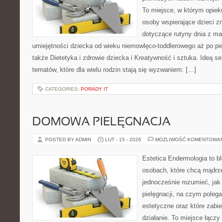
To miejsce, w którym opie
osoby wspierające dzieci z
dotyczące rutyny dnia z ma
umiejętności dziecka od wieku niemowlęco-toddlerowego aż po pi
także Dietetyka i zdrowie dziecka i Kreatywność i sztuka. Ideą se
tematów, które dla wielu rodzin stają się wyzwaniem: […]
CATEGORIES:
PORADY IT
DOMOWA PIELĘGNACJA
POSTED BY ADMIN
LUT - 15 - 2026
MOŻLIWOŚĆ KOMENTOWA
Estetica Endermologia to b
osobach, które chcą mądrze
jednocześnie rozumieć, jak 
pielęgnacji, na czym poleg
estetyczne oraz które zabi
działanie. To miejsce łączy