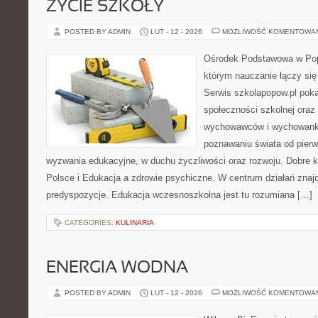
ŻYCIE SZKOŁY
POSTED BY ADMIN
LUT - 12 - 2026
MOŻLIWOŚĆ KOMENTOWA
Ośrodek Podstawowa w Pop
którym nauczanie łączy się
Serwis szkolapopow.pl pok
społeczności szkolnej oraz 
wychowawców i wychowank
poznawaniu świata od pier
wyzwania edukacyjne, w duchu życzliwości oraz rozwoju. Dobre k
Polsce i Edukacja a zdrowie psychiczne. W centrum działań znajd
predyspozycje. Edukacja wczesnoszkolna jest tu rozumiana […]
CATEGORIES:
KULINARIA
ENERGIA WODNA
POSTED BY ADMIN
LUT - 12 - 2026
MOŻLIWOŚĆ KOMENTOWA