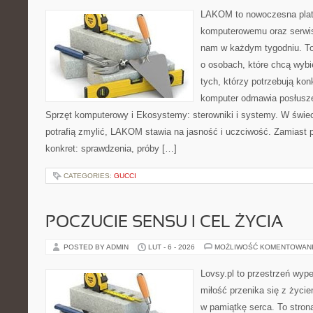
LAKOM to nowoczesna plat
komputerowemu oraz serwiso
nam w każdym tygodniu. To
o osobach, które chcą wybi
tych, którzy potrzebują ko
komputer odmawia posłusze
Sprzęt komputerowy i Ekosystemy: sterowniki i systemy. W świec
potrafią zmylić, LAKOM stawia na jasność i uczciwość. Zamiast 
konkret: sprawdzenia, próby […]
CATEGORIES:
GUCCI
POCZUCIE SENSU I CEL ŻYCIA
POSTED BY ADMIN
LUT - 6 - 2026
MOŻLIWOŚĆ KOMENTOWAN
Lovsy.pl to przestrzeń wyp
miłość przenika się z życi
w pamiątkę serca. To strona