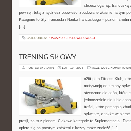
chcesz ogarnąć francuską 
pewniej, tutaj znajdziesz opowieści zbudowane właśnie na tym p
Kategorie to Styl francuski i Nauka francuskiego – poziom średn
[…]
CATEGORIES:
PRACA KURIERA ROWEROWEGO
TRENING SIŁOWY
POSTED BY ADMIN
LUT - 10 - 2026
MOŻLIWOŚĆ KOMENTOWA
o2fit.pl to Fitness Klub, kt
motywacją do zmiany sylwetk
stworzone dla osób, które 
jednocześnie nie lubią chao
treści, które pomagają zbu
sylwetkę, a także wspiera
presji, za to z planem. Ciekawe kategorie to Suplementacja i Dieta 
opiera się na prostym założeniu: każdy może znaleźć […]