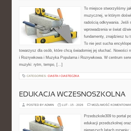
To miejsce stworzyliśmy ja
muzycznej, w którym doświ
radością odkrywania. Jeśli
wprowadzenia w świat dźwi
fundamenty, znajdziesz tu 
To nie jest sucha encyklope
towarzysz dla osób, które chcą świadomiej jej słuchać. Nowości 
i Rozrywkowa i Muzyka Popularna i Rozrywkowa. W centrum serwi
muzyki: rytm, tempo, […]
CATEGORIES:
CIASTA I CIASTECZKA
EDUKACJA WCZESNOSZKOLNA
POSTED BY ADMIN
LUT - 15 - 2026
MOŻLIWOŚĆ KOMENTOWA
Przedszkole309 to portal p
edukacji przedszkolnej ora
pierwszych latach rozwoju: