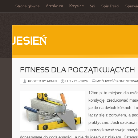
Archiwum
Krzysiek
Strona główna
Śni
Spis Treści
Sprawi
JESIEŃ
FITNESS DLA POCZĄTKUJĄCYCH
POSTED BY ADMIN
LUT - 24 - 2026
MOŻLIWOŚĆ KOMENTOWA
12ton.pl to miejsce dla os
kondycję, zredukować masę 
jazdę na dwóch kółkach. To
łączy się z zdrowiem, a pod
praktyczne. Jeśli szukasz 
uporządkować swoje nawyki, 
dopasowane do codzienności, a nie do ideałów z plakatu. Kategor