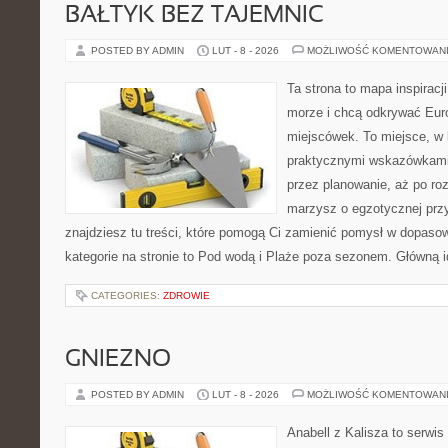
BAŁTYK BEZ TAJEMNIC
POSTED BY ADMIN
LUT - 8 - 2026
MOŻLIWOŚĆ KOMENTOWAN
Ta strona to mapa inspiracji
morze i chcą odkrywać Eur
miejscówek. To miejsce, w 
praktycznymi wskazówkami 
przez planowanie, aż po roz
marzysz o egzotycznej przy
znajdziesz tu treści, które pomogą Ci zamienić pomysł w dopas
kategorie na stronie to Pod wodą i Plaże poza sezonem. Główną 
CATEGORIES:
ZDROWIE
GNIEZNO
POSTED BY ADMIN
LUT - 8 - 2026
MOŻLIWOŚĆ KOMENTOWAN
Anabell z Kalisza to serwi