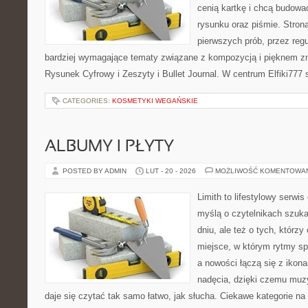
cenią kartkę i chcą budowa
rysunku oraz piśmie. Stron
pierwszych prób, przez regu
bardziej wymagające tematy związane z kompozycją i pięknem zn
Rysunek Cyfrowy i Zeszyty i Bullet Journal. W centrum Elfiki777 
CATEGORIES:
KOSMETYKI WEGAŃSKIE
ALBUMY I PŁYTY
POSTED BY ADMIN
LUT - 20 - 2026
MOŻLIWOŚĆ KOMENTOWA
Limith to lifestylowy serwi
myślą o czytelnikach szuka
dniu, ale też o tych, którz
miejsce, w którym rytmy sp
a nowości łączą się z ikon
nadęcia, dzięki czemu muzyk
daje się czytać tak samo łatwo, jak słucha. Ciekawe kategorie na 