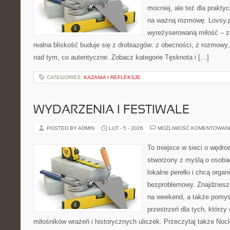
mocniej, ale też dla prakty
na ważną rozmowę. Lovsy.p
wyreżyserowaną miłość – z
realna bliskość buduje się z drobiazgów: z obecności, z rozmowy, z
nad tym, co autentyczne. Zobacz kategorie Tęsknota i […]
CATEGORIES:
KAZANIA I REFLEKSJE
WYDARZENIA I FESTIWALE
POSTED BY ADMIN
LUT - 5 - 2026
MOŻLIWOŚĆ KOMENTOWAN
To miejsce w sieci o wędrow
stworzony z myślą o osobac
lokalne perełki i chcą org
bezproblemowy. Znajdziesz 
na weekend, a także pomysł
przestrzeń dla tych, którzy 
miłośników wrażeń i historycznych uliczek. Przeczytaj także Nocle