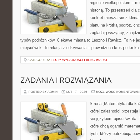
regionie wielkopolskim – mi
historią. To przestrzeń dla
konkret miesza się z klima
planu na krótką podróż, chc
zaglądają wszyscy, znajdzie
typów podróżników. Ciekawe miasta to Leszno i Rawicz. To nie jes
miejscówek. To relacja z odkrywania – prowadzona krok po kroku
CATEGORIES:
TESTY WYDAJNOŚCI I BENCHMARKI
ZADANIA I ROZWIĄZANIA
POSTED BY ADMIN
LUT - 7 - 2026
MOŻLIWOŚĆ KOMENTOWAN
Strona „Matematyka dla każ
której zależności przestają
się językiem opisu świata. 
które chcą ogarnić matemat
tych, którzy potrzebują pow