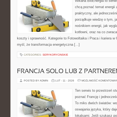
Wikana BioEnergia to serwi
chcą poznać temat energii
praktyczny, ale jednocześn
porządkuje wiedzę o tym, j
nośnikiem energii, jak wygl
kotłowni, oraz na co zwrac
koszty i sprawność. Kategorie to Fotowoltaika i Praca i kariera w 
myśl, że transformacja energetyczna […]
CATEGORIES:
SERYKORYCINSKIE
FRANCJA SOLO LUB Z PARTNER
POSTED BY ADMIN
LUT - 11 - 2026
MOŻLIWOŚĆ KOMENTOWA
Ten serwis to przestrzeń st
poznać Francję i jednocześ
To miks dwóch światów: woj
oswajania języka, który d
lokalsami. Jeśli szukasz p