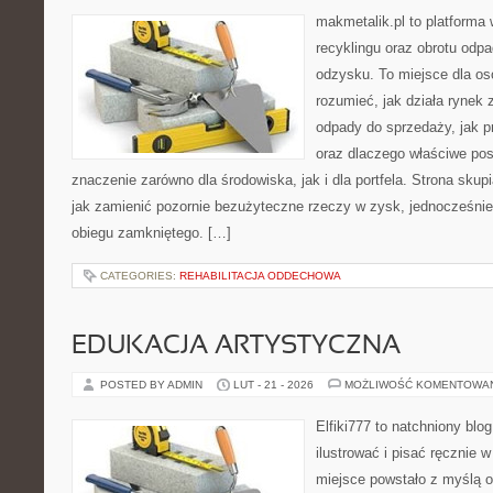
makmetalik.pl to platforma
recyklingu oraz obrotu odp
odzysku. To miejsce dla osób
rozumieć, jak działa rynek
odpady do sprzedaży, jak p
oraz dlaczego właściwe po
znaczenie zarówno dla środowiska, jak i dla portfela. Strona skup
jak zamienić pozornie bezużyteczne rzeczy w zysk, jednocześni
obiegu zamkniętego. […]
CATEGORIES:
REHABILITACJA ODDECHOWA
EDUKACJA ARTYSTYCZNA
POSTED BY ADMIN
LUT - 21 - 2026
MOŻLIWOŚĆ KOMENTOWA
Elfiki777 to natchniony blo
ilustrować i pisać ręcznie 
miejsce powstało z myślą o 