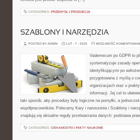
CATEGORIES:
PRZEMYSŁ I PRODUKCJA
SZABLONY I NARZĘDZIA
POSTED BY ADMIN
LUT - 7 - 2026
MOŻLIWOŚĆ KOMENTOWAN
Vademecum po GDPR to pla
systematyzuje zasady oper
identyfikującymi po wdroże
przygotowana z myślą o c
organizacjach oraz u prak
informacji. Jej cel to ułatw
taki sposób, aby procedury były logiczne na pomyłki, a jednocześ
współpracowników. Polecamy Kary i naruszenia i Szablony i narz
znajdują się aktualne reguły przetwarzania danych: podstawa pra
CATEGORIES:
CIEKAWOSTKI I FAKTY NAUKOWE