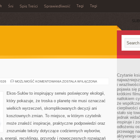
ek
Tagi
Tagi
Śni
Spis Treści
Sprawiedliwość
SUB
Czytanie ksi
najważniejsz
EKOLOGIA
 2026
MOŻLIWOŚĆ KOMENTOWANIA
ZOSTAŁA WYŁĄCZONA
i wrażliwośc
pojawia się 
Ekos-Sułów to inspirujący serwis poświęcony ekologii,
krótkimi fil
natłokiem cy
który pokazuje, że troska o planetę nie musi oznaczać
że współcze
cierpliwości
wielkich wyrzeczeń, skomplikowanych decyzji ani
stało się t
kosztownych zmian. To miejsce, w którym czytelnik
jednak widać
inspiruje i z
może znaleźć inspiracje, praktyczne podpowiedzi oraz
odłożeniu os
zrozumiałe teksty dotyczące codziennych wyborów,
przewagę na
aktywnego ud
, energii, recyklingu, przyrody i nowoczesnych rozwiązań