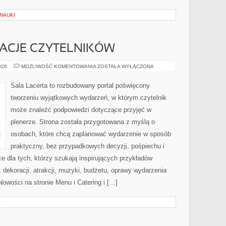
NAUKI
IRACJE CZYTELNIKÓW
HISTORIE
026
MOŻLIWOŚĆ KOMENTOWANIA
ZOSTAŁA WYŁĄCZONA
I
INSPIRACJE
CZYTELNIKÓW
Sala Lacerta to rozbudowany portal poświęcony
tworzeniu wyjątkowych wydarzeń, w którym czytelnik
może znaleźć podpowiedzi dotyczące przyjęć w
plenerze. Strona została przygotowana z myślą o
osobach, które chcą zaplanować wydarzenie w sposób
praktyczny, bez przypadkowych decyzji, pośpiechu i
e dla tych, którzy szukają inspirujących przykładów
dekoracji, atrakcji, muzyki, budżetu, oprawy wydarzenia
Nowości na stronie Menu i Catering i […]
L