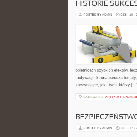
HISTORIE SUKCE
POSTED BY ADMIN
CZE - 18 -
obietnicach szybkich efektów, lec
motywacji. Strona porusza tematy
zaczynające, jak i tych, którzy […
CATEGORIES:
ARTYKUŁY SPONS
BEZPIECZEŃSTWO
POSTED BY ADMIN
CZE - 17 -