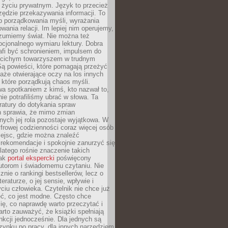
i życiu prywatnym. Język to przecież
rzędzie przekazywania informacji. To
b porządkowania myśli, wyrażania
owania relacji. Im lepiej nim operujemy,
ozumiemy świat. Nie można też
cjonalnego wymiaru lektury. Dobra
afi być schronieniem, impulsem do
 cichym towarzyszem w trudnym
ą powieści, które pomagają przeżyć
rtaże otwierające oczy na los innych
e, które porządkują chaos myśli.
a spotkaniem z kimś, kto nazwał to,
ie potrafiliśmy ubrać w słowa. Ta
eratury do dotykania spraw
h sprawia, że mimo zmian
nych jej rola pozostaje wyjątkowa. W
yfrowej codzienności coraz więcej osób
iejsc, gdzie można znaleźć
rekomendacje i spokojnie zanurzyć się
dlatego rośnie znaczenie takich
jak
portal ekspercki
poświęcony
utorom i świadomemu czytaniu. Nie
znie o rankingi bestsellerów, lecz o
eraturze, o jej sensie, wpływie i
ciu człowieka. Czytelnik nie chce już
eć, co jest modne. Często chce
ię, co naprawdę warto przeczytać i
rto zauważyć, że książki spełniają
unkcji jednocześnie. Dla jednych są
zynku po pracy, dla innych narzędziem