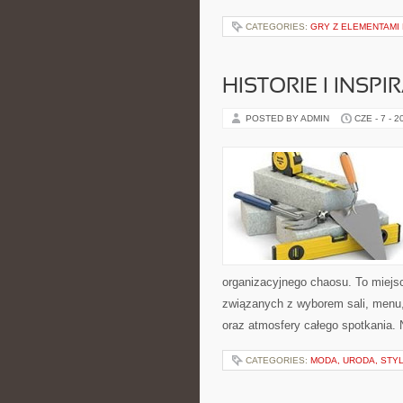
CATEGORIES:
GRY Z ELEMENTAMI 
HISTORIE I INSP
POSTED BY ADMIN
CZE - 7 - 2
organizacyjnego chaosu. To miejsc
związanych z wyborem sali, menu, 
oraz atmosfery całego spotkania. 
CATEGORIES:
MODA, URODA, STY