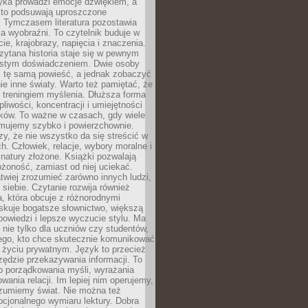
yka prowadzi emocje dźwiękiem, a
ęsto podsuwają uproszczone
e. Tymczasem literatura pozostawia
la wyobraźni. To czytelnik buduje w
cie, krajobrazy, napięcia i znaczenia.
ytana historia staje się w pewnym
istym doświadczeniem. Dwie osoby
 tę samą powieść, a jednak zobaczyć
nie inne światy. Warto też pamiętać, że
t treningiem myślenia. Dłuższa forma
liwości, koncentracji i umiejętności
tków. To ważne w czasach, gdy wiele
umujemy szybko i powierzchownie.
czy, że nie wszystko da się streścić w
ch. Człowiek, relacje, wybory moralne i
z natury złożone. Książki pozwalają
ożoność, zamiast od niej uciekać.
atwiej zrozumieć zarówno innych ludzi,
 siebie. Czytanie rozwija również
, która obcuje z różnorodnymi
skuje bogatsze słownictwo, większą
owiedzi i lepsze wyczucie stylu. Ma
 nie tylko dla uczniów czy studentów,
dego, kto chce skutecznie komunikować
i życiu prywatnym. Język to przecież
rzędzie przekazywania informacji. To
b porządkowania myśli, wyrażania
owania relacji. Im lepiej nim operujemy,
ozumiemy świat. Nie można też
cjonalnego wymiaru lektury. Dobra