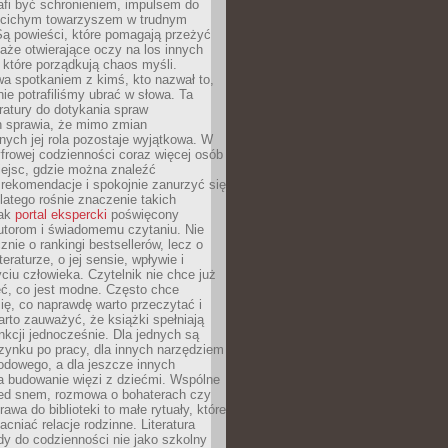
afi być schronieniem, impulsem do
 cichym towarzyszem w trudnym
ą powieści, które pomagają przeżyć
rtaże otwierające oczy na los innych
e, które porządkują chaos myśli.
a spotkaniem z kimś, kto nazwał to,
ie potrafiliśmy ubrać w słowa. Ta
eratury do dotykania spraw
h sprawia, że mimo zmian
nych jej rola pozostaje wyjątkowa. W
yfrowej codzienności coraz więcej osób
iejsc, gdzie można znaleźć
rekomendacje i spokojnie zanurzyć się
dlatego rośnie znaczenie takich
jak
portal ekspercki
poświęcony
utorom i świadomemu czytaniu. Nie
znie o rankingi bestsellerów, lecz o
eraturze, o jej sensie, wpływie i
ciu człowieka. Czytelnik nie chce już
eć, co jest modne. Często chce
ię, co naprawdę warto przeczytać i
rto zauważyć, że książki spełniają
unkcji jednocześnie. Dla jednych są
zynku po pracy, dla innych narzędziem
odowego, a dla jeszcze innych
 budowanie więzi z dziećmi. Wspólne
zed snem, rozmowa o bohaterach czy
awa do biblioteki to małe rytuały, które
acniać relacje rodzinne. Literatura
y do codzienności nie jako szkolny