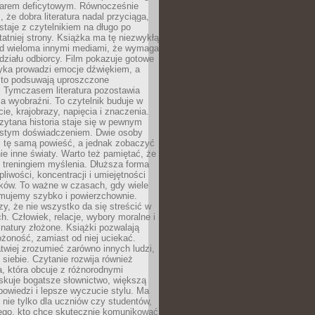
owarem deficytowym. Równocześnie
, że dobra literatura nadal przyciąga,
ostaje z czytelnikiem na długo po
tatniej strony. Książka ma tę niezwykłą
d wieloma innymi mediami, że wymaga
ziału odbiorcy. Film pokazuje gotowe
yka prowadzi emocje dźwiękiem, a
ęsto podsuwają uproszczone
e. Tymczasem literatura pozostawia
la wyobraźni. To czytelnik buduje w
cie, krajobrazy, napięcia i znaczenia.
ytana historia staje się w pewnym
istym doświadczeniem. Dwie osoby
 tę samą powieść, a jednak zobaczyć
nie inne światy. Warto też pamiętać, że
t treningiem myślenia. Dłuższa forma
liwości, koncentracji i umiejętności
tków. To ważne w czasach, gdy wiele
umujemy szybko i powierzchownie.
czy, że nie wszystko da się streścić w
ch. Człowiek, relacje, wybory moralne i
z natury złożone. Książki pozwalają
ożoność, zamiast od niej uciekać.
atwiej zrozumieć zarówno innych ludzi,
 siebie. Czytanie rozwija również
, która obcuje z różnorodnymi
skuje bogatsze słownictwo, większą
owiedzi i lepsze wyczucie stylu. Ma
 nie tylko dla uczniów czy studentów,
dego, kto chce skutecznie komunikować