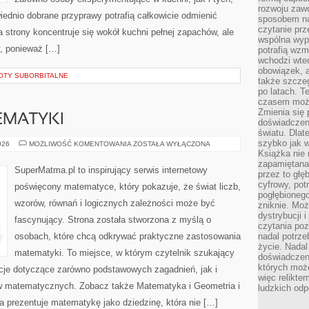
rozwoju zaw
ednio dobrane przyprawy potrafią całkowicie odmienić
sposobem na
czytanie pr
 strony koncentruje się wokół kuchni pełnej zapachów, ale
wspólna wypr
y, ponieważ […]
potrafią wzm
wchodzi wted
obowiązek, a
OTY SUBORBITALNE
także szcze
po latach. T
czasem może
Zmienia się 
EMATYKI
doświadczeni
światu. Dlate
szybko jak w
PODSTAWY
026
MOŻLIWOŚĆ KOMENTOWANIA
ZOSTAŁA WYŁĄCZONA
MATEMATYKI
Książka nie 
zapamiętana.
SuperMatma.pl to inspirujący serwis internetowy
przez to głę
cyfrowy, potr
poświęcony matematyce, który pokazuje, że świat liczb,
pogłębionego
wzorów, równań i logicznych zależności może być
zniknie. Moż
dystrybucji 
fascynujący. Strona została stworzona z myślą o
czytania poz
osobach, które chcą odkrywać praktyczne zastosowania
nadal potrze
życie. Nadal
matematyki. To miejsce, w którym czytelnik szukający
doświadczeni
których moż
cje dotyczące zarówno podstawowych zagadnień, jak i
więc relikte
 matematycznych. Zobacz także Matematyka i Geometria i
ludzkich od
na prezentuje matematykę jako dziedzinę, która nie […]