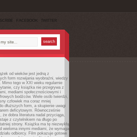
SCRIBE
FACEBOOK
TWITTER
ążek od wieków jest jedną z
ych form rozwijania wyobraźni, wiedzy
i. Mimo tego w XXI wieku regularnie
pytanie, czy książka nie przegrywa z
mami, mediami społecznościowymi i
frowych bodźców. Wiele osób twierdzi,
sny człowiek ma coraz mniej
 do dłuższych form, a skupienie uwagi
owarem deficytowym. Równocześnie
, że dobra literatura nadal przyciąga,
ostaje z czytelnikiem na długo po
tatniej strony. Książka ma tę niezwykłą
d wieloma innymi mediami, że wymaga
ziału odbiorcy. Film pokazuje gotowe