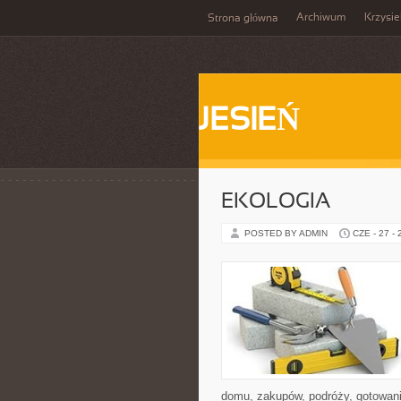
Archiwum
Krzysi
Strona główna
JESIEŃ
EKOLOGIA
POSTED BY ADMIN
CZE - 27 -
domu, zakupów, podróży, gotowania