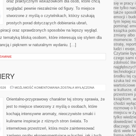
oraz praktycznym wskazówkom dla osób, które chcą
się w pracy 
nie tylko na
wyglądać pewnie niezależnie od figury. To miejsce
także sposó
stworzone z myślą o czytelnikach, którzy szukają
emocji i bud
tym lepiej r
prostych porad dotyczących dobierania ubrań,
pominąć emo
nspiracji oraz sprawdzonych sposobów na lepszy wygląd.
książka potr
zmiany albo
 z tematyką bliską osobom, które interesują się stylem dla
momencie. S
stratę, repo
gancją i pięknem w naturalnym wydaniu. […]
ludzi i esej
Czytanie byw
ZAMINIE
czego sami n
zdolność lit
najgłębszyc
technologicz
IERY
środku tej c
szuka też m
wartościowe 
NOWOŚCI
 2026
MOŻLIWOŚĆ KOMENTOWANIA
ZOSTAŁA WYŁĄCZONA
w kulturze, 
I
przestrzeni 
PREMIERY
książkom, a
Orientalno-przyprawowy charakter tej strony sprawia, że
chodzi wyłąc
jest to miejsce stworzony z myślą o osobach, które
rozmowę o lit
miejscu w ży
kochają intensywne aromaty, nieoczywiste smaki i
tylko wiedzi
kulinarne inspiracje z różnych stron świata. To
dowiedzieć s
dlaczego. Wa
internetowa przestrzeń, która może zainteresować
dziś wiele f
formą odpoc
zarówno osoby eksperymentujące w kuchni, jak i tych,