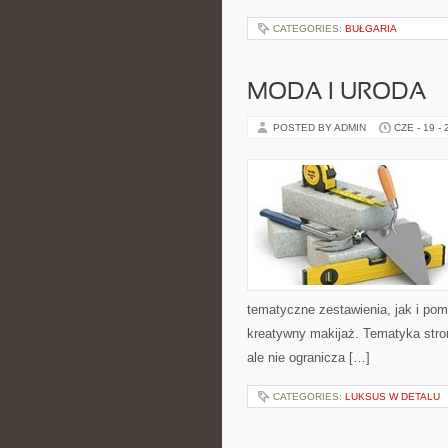
CATEGORIES:
BUŁGARIA
MODA I URODA
POSTED BY ADMIN
CZE - 19 -
tematyczne zestawienia, jak i po
kreatywny makijaż. Tematyka stro
ale nie ogranicza […]
CATEGORIES:
LUKSUS W DETALU