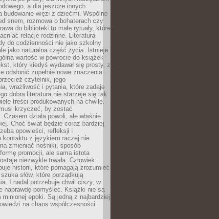
odowego, a dla jeszcze innych
 budowanie więzi z dziećmi. Wspólne
zed snem, rozmowa o bohaterach czy
awa do biblioteki to małe rytuały, które
acniać relacje rodzinne. Literatura
y do codzienności nie jako szkolny
le jako naturalna część życia. Istnieje
gólna wartość w powrocie do książek
ekst, który kiedyś wydawał się prosty, z
 odsłonić zupełnie nowe znaczenia.
przecież czytelnik, jego
a, wrażliwość i pytania, które zadaje
go dobra literatura nie starzeje się tak
iele treści produkowanych na chwilę.
musi krzyczeć, by zostać
 Czasem działa powoli, ale właśnie
biej. Choć świat będzie coraz bardziej
zeba opowieści, refleksji i
 kontaktu z językiem raczej nie
na zmieniać nośniki, sposób
i formę promocji, ale sama istota
ostaje niezwykle trwała. Człowiek
buje historii, które pomagają zrozumieć
 szuka słów, które porządkują
a. I nadal potrzebuje chwil ciszy, w
e naprawdę pomyśleć. Książki nie są
m minionej epoki. Są jedną z najbardziej
powiedzi na chaos współczesności.