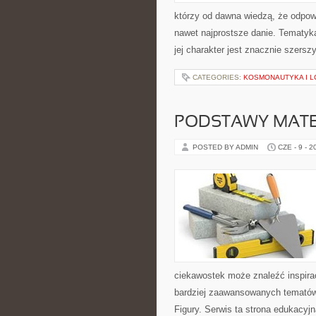
którzy od dawna wiedzą, że odpowi
nawet najprostsze danie. Tematyka
jej charakter jest znacznie szersz
CATEGORIES:
KOSMONAUTYKA I L
PODSTAWY MAT
POSTED BY ADMIN
CZE - 9 - 2
ciekawostek może znaleźć inspira
bardziej zaawansowanych tematów
Figury. Serwis ta strona edukacyj