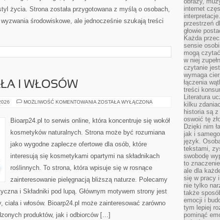
obrazy, muz
internet cz
tyl życia. Strona została przygotowana z myślą o osobach,
interpretacj
wyzwania środowiskowe, ale jednocześnie szukają treści
przestrzeń d
głowie posta
Każda przecz
sensie osob
mogą czytać
w niej zupeł
czytanie jes
wymaga cierp
łączenia wą
AŁA I WŁOSÓW
treści kons
Literatura u
PIELĘGNACJA
 2026
MOŻLIWOŚĆ KOMENTOWANIA
ZOSTAŁA WYŁĄCZONA
kilku zdania
CIAŁA
historia są 
I
WŁOSÓW
oswoić tę zł
Bioarp24.pl to serwis online, która koncentruje się wokół
Dzięki nim ł
kosmetyków naturalnych. Strona może być rozumiana
jak i samego
język. Osoba
jako wygodne zaplecze ofertowe dla osób, które
tekstami, zy
interesują się kosmetykami opartymi na składnikach
swobodę wyp
to znaczenie
roślinnych. To strona, która wpisuje się w rosnące
ale dla każ
się w pracy 
zainteresowanie pielęgnacją bliższą naturze. Polecamy
nie tylko na
yczna i Składniki pod lupą. Głównym motywem strony jest
także sposó
emocji i bud
, ciała i włosów. Bioarp24.pl może zainteresować zarówno
tym lepiej r
onych produktów, jak i odbiorców […]
pominąć emo