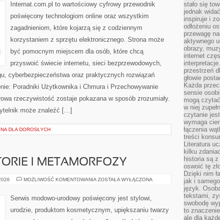
Internat.com.pl to wartościowy cyfrowy przewodnik
stało się t
jednak widać
poświęcony technologiom online oraz wszystkim
inspiruje i z
odłożeniu os
zagadnieniom, które kojarzą się z codziennym
przewagę na
korzystaniem z sprzętu elektronicznego. Strona może
aktywnego ud
obrazy, muz
być pomocnym miejscem dla osób, które chcą
internet cz
przyswoić świecie internetu, sieci bezprzewodowych,
interpretacj
przestrzeń d
gu, cyberbezpieczeństwa oraz praktycznych rozwiązań
głowie posta
Każda przecz
onie: Poradniki Użytkownika i Chmura i Przechowywanie
sensie osob
rowa rzeczywistość zostaje pokazana w sposób zrozumiały.
mogą czytać
w niej zupeł
ytelnik może znaleźć […]
czytanie jes
wymaga cierp
łączenia wą
NA DLA DOROSŁYCH
treści kons
Literatura u
kilku zdania
historia są 
STORIE I METAMORFOZY
oswoić tę zł
Dzięki nim ł
INSPIRUJĄCE
 2026
MOŻLIWOŚĆ KOMENTOWANIA
ZOSTAŁA WYŁĄCZONA
jak i samego
HISTORIE
język. Osoba
I
tekstami, zy
METAMORFOZY
Serwis modowo-urodowy poświęcony jest stylowi,
swobodę wyp
urodzie, produktom kosmetycznym, upiększaniu twarzy
to znaczenie
ale dla każ