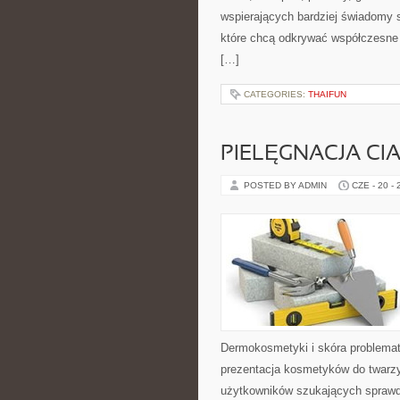
wspierających bardziej świadomy s
które chcą odkrywać współczesne 
[…]
CATEGORIES:
THAIFUN
PIELĘGNACJA CI
POSTED BY ADMIN
CZE - 20 -
Dermokosmetyki i skóra problemat
prezentacja kosmetyków do twarzy
użytkowników szukających sprawdz