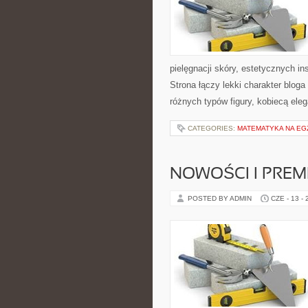
pielęgnacji skóry, estetycznych i
Strona łączy lekki charakter bloga
różnych typów figury, kobiecą ele
CATEGORIES:
MATEMATYKA NA EG
NOWOŚCI I PREM
POSTED BY ADMIN
CZE - 13 -