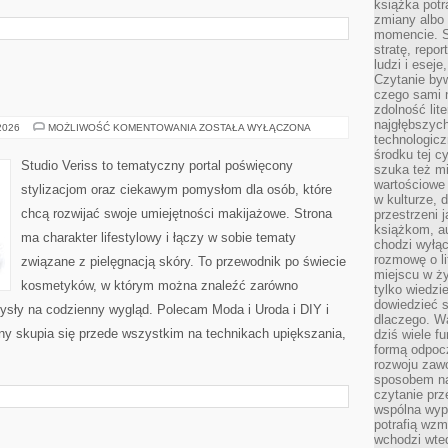
książka potr
zmiany albo
momencie. S
stratę, repo
ludzi i esej
Czytanie byw
czego sami n
zdolność lit
najgłębszyc
MODA
 2026
MOŻLIWOŚĆ KOMENTOWANIA
ZOSTAŁA WYŁĄCZONA
I
technologicz
URODA
środku tej c
Studio Veriss to tematyczny portal poświęcony
szuka też m
wartościowe 
stylizacjom oraz ciekawym pomysłom dla osób, które
w kulturze, 
chcą rozwijać swoje umiejętności makijażowe. Strona
przestrzeni 
książkom, a
ma charakter lifestylowy i łączy w sobie tematy
chodzi wyłąc
rozmowę o lit
związane z pielęgnacją skóry. To przewodnik po świecie
miejscu w ży
kosmetyków, w którym można znaleźć zarówno
tylko wiedzi
dowiedzieć s
mysły na codzienny wygląd. Polecam Moda i Uroda i DIY i
dlaczego. Wa
ny skupia się przede wszystkim na technikach upiększania,
dziś wiele f
formą odpoc
rozwoju zaw
sposobem na
czytanie pr
wspólna wypr
potrafią wzm
wchodzi wted