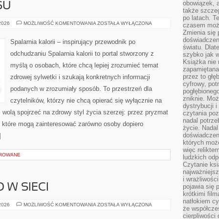
obowiązek, a
SU
także szcze
po latach. T
HISTORIE
 2026
MOŻLIWOŚĆ KOMENTOWANIA
ZOSTAŁA WYŁĄCZONA
czasem może
SUKCESU
Zmienia się 
doświadczeni
Spalarnia kalorii – inspirujący przewodnik po
światu. Dlate
odchudzaniu Spalarnia kalorii to portal stworzony z
szybko jak w
Książka nie 
myślą o osobach, które chcą lepiej zrozumieć temat
zapamiętana.
przez to głę
zdrowej sylwetki i szukają konkretnych informacji
cyfrowy, potr
podanych w zrozumiały sposób. To przestrzeń dla
pogłębionego
zniknie. Moż
czytelników, którzy nie chcą opierać się wyłącznie na
dystrybucji 
z wolą spojrzeć na zdrowy styl życia szerzej: przez pryzmat
czytania poz
nadal potrze
, które mogą zainteresować zarówno osoby dopiero
życie. Nadal
doświadczeni
]
których moż
więc relikte
OROWANE
ludzkich od
Czytanie ksi
najważniejsz
i wrażliwośc
 W SIECI
pojawia się 
krótkimi fil
natłokiem cy
BEZPIECZEŃSTWO
 2026
MOŻLIWOŚĆ KOMENTOWANIA
ZOSTAŁA WYŁĄCZONA
że współcze
W
SIECI
cierpliwości