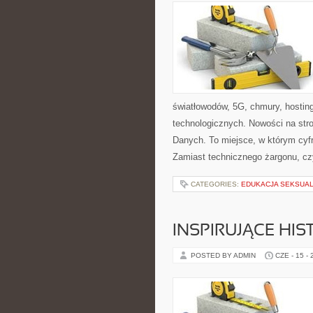
światłowodów, 5G, chmury, hostin
technologicznych. Nowości na str
Danych. To miejsce, w którym cyf
Zamiast technicznego żargonu, cz
CATEGORIES:
EDUKACJA SEKSUAL
INSPIRUJĄCE HI
POSTED BY ADMIN
CZE - 15 -