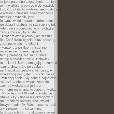
le jako naturalna część życia. Istnieje
gólna wartość w powrocie do książek
ekst, który kiedyś wydawał się prosty, z
 odsłonić zupełnie nowe znaczenia.
przecież czytelnik, jego
a, wrażliwość i pytania, które zadaje
go dobra literatura nie starzeje się tak
iele treści produkowanych na chwilę.
musi krzyczeć, by zostać
 Czasem działa powoli, ale właśnie
biej. Choć świat będzie coraz bardziej
zeba opowieści, refleksji i
 kontaktu z językiem raczej nie
na zmieniać nośniki, sposób
i formę promocji, ale sama istota
ostaje niezwykle trwała. Człowiek
buje historii, które pomagają zrozumieć
 szuka słów, które porządkują
a. I nadal potrzebuje chwil ciszy, w
e naprawdę pomyśleć. Książki nie są
m minionej epoki. Są jedną z najbardziej
powiedzi na chaos współczesności.
ążek od wieków jest jedną z
ych form rozwijania wyobraźni, wiedzy
i. Mimo tego w XXI wieku regularnie
pytanie, czy książka nie przegrywa z
mami, mediami społecznościowymi i
frowych bodźców. Wiele osób twierdzi,
sny człowiek ma coraz mniej
 do dłuższych form, a skupienie uwagi