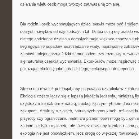
działania wielu osób mogą tworzyć zauważalną zmianę.
Dla rodzin i osób wychowujących dzieci serwis może być źródł
dobrych nawyków od najmłodszych lat. Dzieci uczą się przede w
dlatego codzienne działania dorosłych mają większe znaczenie n
segregowanie odpadów, oszczędzanie wody, naprawianie zabawek
zamiast kolejnej przejażdżki samochodem czy rozmowy o zwierzę
się naturalną częścią wychowania. Ekos-Sułów może inspirować d
pokazując ekologię jako coś bliskiego, ciekawego i dostępnego.
Strona ma również potencjał, aby przyciągać czytelników zainte
Ekologia często łączy się z lepszą jakością jedzenia, mniejszą i
częstszym kontaktem z naturą, spokojniejszym rytmem dnia i ba
zakupami. Artykuły o ziołach, naturalnych produktach, roślinnej ku
przyrody czy ograniczaniu nadmiaru przedmiotów mogą być cenne
zadbać nie tylko o planetę, ale również o własny komfort i samop
ekologia nie jest obowiązkiem, lecz drogą do większej równowagi.