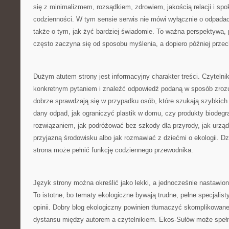
się z minimalizmem, rozsądkiem, zdrowiem, jakością relacji i sp
codzienności. W tym sensie serwis nie mówi wyłącznie o odpadac
także o tym, jak żyć bardziej świadomie. To ważna perspektywa
często zaczyna się od sposobu myślenia, a dopiero później przec
Dużym atutem strony jest informacyjny charakter treści. Czytelnik
konkretnym pytaniem i znaleźć odpowiedź podaną w sposób zrozu
dobrze sprawdzają się w przypadku osób, które szukają szybkich
dany odpad, jak ograniczyć plastik w domu, czy produkty biode
rozwiązaniem, jak podróżować bez szkody dla przyrody, jak urząd
przyjazną środowisku albo jak rozmawiać z dziećmi o ekologii. D
strona może pełnić funkcję codziennego przewodnika.
Język strony można określić jako lekki, a jednocześnie nastawio
To istotne, bo tematy ekologiczne bywają trudne, pełne specjalis
opinii. Dobry blog ekologiczny powinien tłumaczyć skomplikowane
dystansu między autorem a czytelnikiem. Ekos-Sułów może spełni