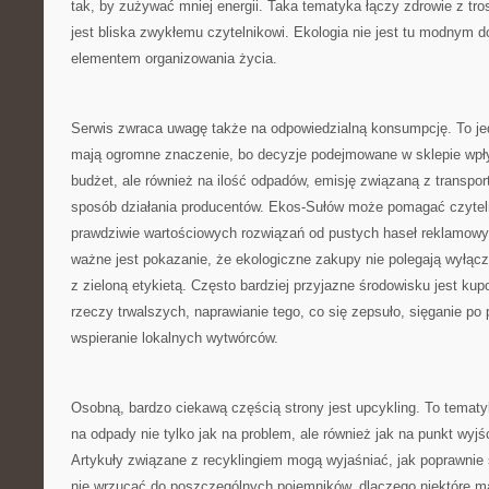
tak, by zużywać mniej energii. Taka tematyka łączy zdrowie z tro
jest bliska zwykłemu czytelnikowi. Ekologia nie jest tu modnym 
elementem organizowania życia.
Serwis zwraca uwagę także na odpowiedzialną konsumpcję. To jed
mają ogromne znaczenie, bo decyzje podejmowane w sklepie wpł
budżet, ale również na ilość odpadów, emisję związaną z transpor
sposób działania producentów. Ekos-Sułów może pomagać czytel
prawdziwie wartościowych rozwiązań od pustych haseł reklamowy
ważne jest pokazanie, że ekologiczne zakupy nie polegają wyłącz
z zieloną etykietą. Często bardziej przyjazne środowisku jest kup
rzeczy trwalszych, naprawianie tego, co się zepsuło, sięganie po p
wspieranie lokalnych wytwórców.
Osobną, bardzo ciekawą częścią strony jest upcykling. To tematy
na odpady nie tylko jak na problem, ale również jak na punkt wyjś
Artykuły związane z recyklingiem mogą wyjaśniać, jak poprawnie
nie wrzucać do poszczególnych pojemników, dlaczego niektóre mat