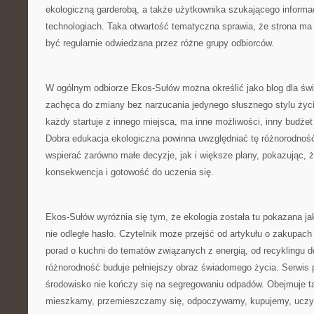
ekologiczną garderobą, a także użytkownika szukającego informac
technologiach. Taka otwartość tematyczna sprawia, że strona ma
być regularnie odwiedzana przez różne grupy odbiorców.
W ogólnym odbiorze Ekos-Sułów można określić jako blog dla św
zachęca do zmiany bez narzucania jedynego słusznego stylu życ
każdy startuje z innego miejsca, ma inne możliwości, inny budżet
Dobra edukacja ekologiczna powinna uwzględniać tę różnorodnoś
wspierać zarówno małe decyzje, jak i większe plany, pokazując, że
konsekwencja i gotowość do uczenia się.
Ekos-Sułów wyróżnia się tym, że ekologia została tu pokazana ja
nie odległe hasło. Czytelnik może przejść od artykułu o zakupach
porad o kuchni do tematów związanych z energią, od recyklingu d
różnorodność buduje pełniejszy obraz świadomego życia. Serwis 
środowisko nie kończy się na segregowaniu odpadów. Obejmuje ta
mieszkamy, przemieszczamy się, odpoczywamy, kupujemy, uczym