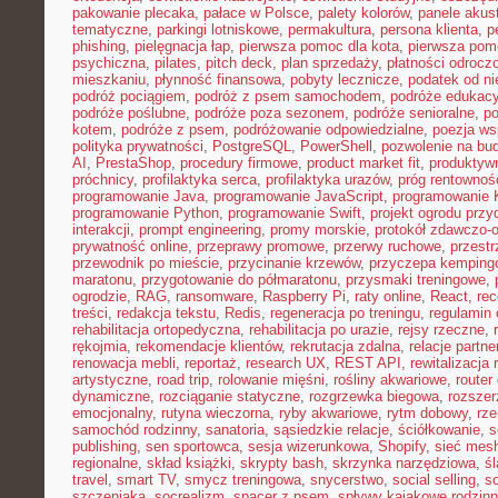
pakowanie plecaka
,
pałace w Polsce
,
palety kolorów
,
panele akus
tematyczne
,
parkingi lotniskowe
,
permakultura
,
persona klienta
,
p
phishing
,
pielęgnacja łap
,
pierwsza pomoc dla kota
,
pierwsza pom
psychiczna
,
pilates
,
pitch deck
,
plan sprzedaży
,
płatności odrocz
mieszkaniu
,
płynność finansowa
,
pobyty lecznicze
,
podatek od n
podróż pociągiem
,
podróż z psem samochodem
,
podróże edukacy
podróże poślubne
,
podróże poza sezonem
,
podróże senioralne
,
po
kotem
,
podróże z psem
,
podróżowanie odpowiedzialne
,
poezja ws
polityka prywatności
,
PostgreSQL
,
PowerShell
,
pozwolenie na bu
AI
,
PrestaShop
,
procedury firmowe
,
product market fit
,
produktyw
próchnicy
,
profilaktyka serca
,
profilaktyka urazów
,
próg rentownoś
programowanie Java
,
programowanie JavaScript
,
programowanie K
programowanie Python
,
programowanie Swift
,
projekt ogrodu pr
interakcji
,
prompt engineering
,
promy morskie
,
protokół zdawczo-o
prywatność online
,
przeprawy promowe
,
przerwy ruchowe
,
przestr
przewodnik po mieście
,
przycinanie krzewów
,
przyczepa kemping
maratonu
,
przygotowanie do półmaratonu
,
przysmaki treningowe
,
ogrodzie
,
RAG
,
ransomware
,
Raspberry Pi
,
raty online
,
React
,
rec
treści
,
redakcja tekstu
,
Redis
,
regeneracja po treningu
,
regulamin 
rehabilitacja ortopedyczna
,
rehabilitacja po urazie
,
rejsy rzeczne
,
rękojmia
,
rekomendacje klientów
,
rekrutacja zdalna
,
relacje partne
renowacja mebli
,
reportaż
,
research UX
,
REST API
,
rewitalizacja 
artystyczne
,
road trip
,
rolowanie mięśni
,
rośliny akwariowe
,
route
dynamiczne
,
rozciąganie statyczne
,
rozgrzewka biegowa
,
rozszer
emocjonalny
,
rutyna wieczorna
,
ryby akwariowe
,
rytm dobowy
,
rze
samochód rodzinny
,
sanatoria
,
sąsiedzkie relacje
,
ściółkowanie
,
s
publishing
,
sen sportowca
,
sesja wizerunkowa
,
Shopify
,
sieć mes
regionalne
,
skład książki
,
skrypty bash
,
skrzynka narzędziowa
,
ś
travel
,
smart TV
,
smycz treningowa
,
snycerstwo
,
social selling
,
so
szczeniaka
,
socrealizm
,
spacer z psem
,
spływy kajakowe rodzin