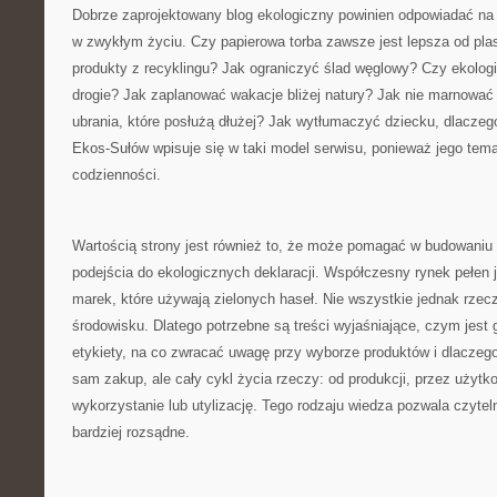
Dobrze zaprojektowany blog ekologiczny powinien odpowiadać na p
w zwykłym życiu. Czy papierowa torba zawsze jest lepsza od pl
produkty z recyklingu? Jak ograniczyć ślad węglowy? Czy ekolog
drogie? Jak zaplanować wakacje bliżej natury? Jak nie marnować
ubrania, które posłużą dłużej? Jak wytłumaczyć dziecku, dlacze
Ekos-Sułów wpisuje się w taki model serwisu, ponieważ jego tema
codzienności.
Wartością strony jest również to, że może pomagać w budowaniu 
podejścia do ekologicznych deklaracji. Współczesny rynek pełen j
marek, które używają zielonych haseł. Nie wszystkie jednak rzec
środowisku. Dlatego potrzebne są treści wyjaśniające, czym jest 
etykiety, na co zwracać uwagę przy wyborze produktów i dlaczeg
sam zakup, ale cały cykl życia rzeczy: od produkcji, przez użyt
wykorzystanie lub utylizację. Tego rodzaju wiedza pozwala czyt
bardziej rozsądne.