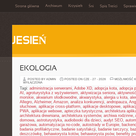
Archiwum
Krzysiek
Strona główna
Śni
Spis Treści
Sprawi
JESIEŃ
EKOLOGIA
POSTED BY ADMIN
POSTED ON CZE - 27 - 2026
MOŻLIWOŚĆ 
WYŁĄCZONA
Tagi:
administracja serwerami
,
Adobe XD
,
adopcja kota
,
adopcja 
AI
,
agroturystyka z wyżywieniem
,
aktywizacja seniora
,
aktywność
morskie
,
akwarium słodkowodne
,
akwarystyka
,
alergia u kota
,
ale
Allegro
,
Alzheimer
,
Amazon
,
analiza konkurencji
,
andropauza
,
Ang
słuchowe
,
aplikacje cross-platform
,
aplikacje desktopowe
,
aplikac
PWA
,
aplikacje webowe
,
apteczka turystyczna
,
architektura aplika
architektura drewniana
,
architektura systemów
,
archiwa rodzinne
,
domowa
,
astroturystyka
,
audiobooki dla dzieci
,
audyt SEO
,
autom
garażowa
,
automatyzacja no-code
,
autostrady w Europie
,
backen
badania profilaktyczne
,
badanie satysfakcji
,
badanie tarczycy
,
ba
deszczówkę
,
behawiorysta kotów
,
behawiorysta psów
,
benefity p