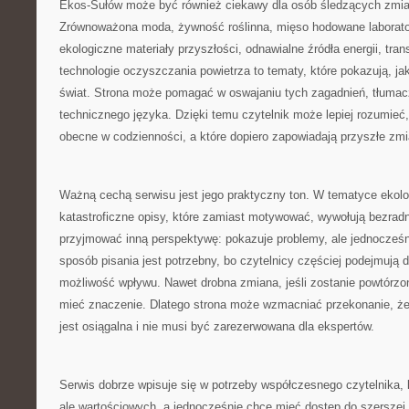
Ekos-Sułów może być również ciekawy dla osób śledzących zmian
Zrównoważona moda, żywność roślinna, mięso hodowane laboratory
ekologiczne materiały przyszłości, odnawialne źródła energii, tra
technologie oczyszczania powietrza to tematy, które pokazują, ja
świat. Strona może pomagać w oswajaniu tych zagadnień, tłumac
technicznego języka. Dzięki temu czytelnik może lepiej rozumieć,
obecne w codzienności, a które dopiero zapowiadają przyszłe zmi
Ważną cechą serwisu jest jego praktyczny ton. W tematyce ekolo
katastroficzne opisy, które zamiast motywować, wywołują bezra
przyjmować inną perspektywę: pokazuje problemy, ale jednocześn
sposób pisania jest potrzebny, bo czytelnicy częściej podejmują d
możliwość wpływu. Nawet drobna zmiana, jeśli zostanie powtórzo
mieć znaczenie. Dlatego strona może wzmacniać przekonanie, ż
jest osiągalna i nie musi być zarezerwowana dla ekspertów.
Serwis dobrze wpisuje się w potrzeby współczesnego czytelnika, k
ale wartościowych, a jednocześnie chce mieć dostęp do szerszej