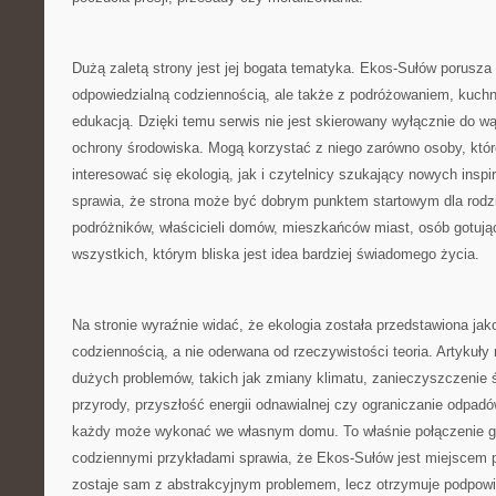
Dużą zaletą strony jest jej bogata tematyka. Ekos-Sułów porusza
odpowiedzialną codziennością, ale także z podróżowaniem, kuchni
edukacją. Dzięki temu serwis nie jest skierowany wyłącznie do w
ochrony środowiska. Mogą korzystać z niego zarówno osoby, któr
interesować się ekologią, jak i czytelnicy szukający nowych inspi
sprawia, że strona może być dobrym punktem startowym dla rodzi
podróżników, właścicieli domów, mieszkańców miast, osób gotują
wszystkich, którym bliska jest idea bardziej świadomego życia.
Na stronie wyraźnie widać, że ekologia została przedstawiona ja
codziennością, a nie oderwana od rzeczywistości teoria. Artykuł
dużych problemów, takich jak zmiany klimatu, zanieczyszczenie 
przyrody, przyszłość energii odnawialnej czy ograniczanie odpadó
każdy może wykonać we własnym domu. To właśnie połączenie gl
codziennymi przykładami sprawia, że Ekos-Sułów jest miejscem p
zostaje sam z abstrakcyjnym problemem, lecz otrzymuje podpowi