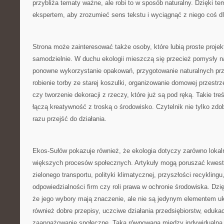
przybliża tematy ważne, ale robi to w sposób naturalny. Dzięki t
ekspertem, aby zrozumieć sens tekstu i wyciągnąć z niego coś dl
Strona może zainteresować także osoby, które lubią proste proje
samodzielnie. W duchu ekologii mieszczą się przecież pomysły n
ponowne wykorzystanie opakowań, przygotowanie naturalnych prze
robienie torby ze starej koszulki, organizowanie domowej przestrz
czy tworzenie dekoracji z rzeczy, które już są pod ręką. Takie tre
łączą kreatywność z troską o środowisko. Czytelnik nie tylko zd
razu przejść do działania.
Ekos-Sułów pokazuje również, że ekologia dotyczy zarówno lokaln
większych procesów społecznych. Artykuły mogą poruszać kwest
zielonego transportu, polityki klimatycznej, przyszłości recykli
odpowiedzialności firm czy roli prawa w ochronie środowiska. Dzi
że jego wybory mają znaczenie, ale nie są jedynym elementem uk
również dobre przepisy, uczciwe działania przedsiębiorstw, edukacj
zaangażowanie społeczne. Taka równowaga między indywidualną 