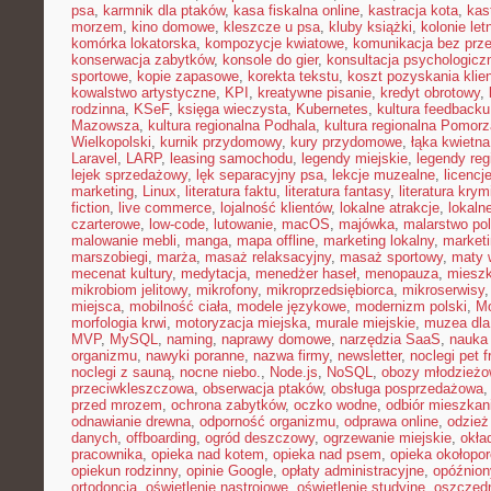
psa
,
karmnik dla ptaków
,
kasa fiskalna online
,
kastracja kota
,
kas
morzem
,
kino domowe
,
kleszcze u psa
,
kluby książki
,
kolonie let
komórka lokatorska
,
kompozycje kwiatowe
,
komunikacja bez prz
konserwacja zabytków
,
konsole do gier
,
konsultacja psychologicz
sportowe
,
kopie zapasowe
,
korekta tekstu
,
koszt pozyskania klie
kowalstwo artystyczne
,
KPI
,
kreatywne pisanie
,
kredyt obrotowy
,
rodzinna
,
KSeF
,
księga wieczysta
,
Kubernetes
,
kultura feedbacku
Mazowsza
,
kultura regionalna Podhala
,
kultura regionalna Pomorz
Wielkopolski
,
kurnik przydomowy
,
kury przydomowe
,
łąka kwietna
Laravel
,
LARP
,
leasing samochodu
,
legendy miejskie
,
legendy reg
lejek sprzedażowy
,
lęk separacyjny psa
,
lekcje muzealne
,
licencj
marketing
,
Linux
,
literatura faktu
,
literatura fantasy
,
literatura krym
fiction
,
live commerce
,
lojalność klientów
,
lokalne atrakcje
,
lokal
czarterowe
,
low-code
,
lutowanie
,
macOS
,
majówka
,
malarstwo pol
malowanie mebli
,
manga
,
mapa offline
,
marketing lokalny
,
marketi
marszobiegi
,
marża
,
masaż relaksacyjny
,
masaż sportowy
,
maty 
mecenat kultury
,
medytacja
,
menedżer haseł
,
menopauza
,
miesz
mikrobiom jelitowy
,
mikrofony
,
mikroprzedsiębiorca
,
mikroserwisy
miejsca
,
mobilność ciała
,
modele językowe
,
modernizm polski
,
M
morfologia krwi
,
motoryzacja miejska
,
murale miejskie
,
muzea dla
MVP
,
MySQL
,
naming
,
naprawy domowe
,
narzędzia SaaS
,
nauka
organizmu
,
nawyki poranne
,
nazwa firmy
,
newsletter
,
noclegi pet f
noclegi z sauną
,
nocne niebo.
,
Node.js
,
NoSQL
,
obozy młodzież
przeciwkleszczowa
,
obserwacja ptaków
,
obsługa posprzedażowa
przed mrozem
,
ochrona zabytków
,
oczko wodne
,
odbiór mieszkan
odnawianie drewna
,
odporność organizmu
,
odprawa online
,
odzież
danych
,
offboarding
,
ogród deszczowy
,
ogrzewanie miejskie
,
okła
pracownika
,
opieka nad kotem
,
opieka nad psem
,
opieka okołopo
opiekun rodzinny
,
opinie Google
,
opłaty administracyjne
,
opóźnion
ortodoncja
,
oświetlenie nastrojowe
,
oświetlenie studyjne
,
oszczęd