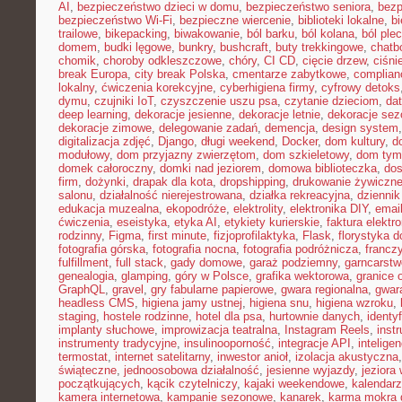
AI
,
bezpieczeństwo dzieci w domu
,
bezpieczeństwo seniora
,
bezp
bezpieczeństwo Wi-Fi
,
bezpieczne wiercenie
,
biblioteki lokalne
,
bi
trailowe
,
bikepacking
,
biwakowanie
,
ból barku
,
ból kolana
,
ból ple
domem
,
budki lęgowe
,
bunkry
,
bushcraft
,
buty trekkingowe
,
chatb
chomik
,
choroby odkleszczowe
,
chóry
,
CI CD
,
cięcie drzew
,
ciśni
break Europa
,
city break Polska
,
cmentarze zabytkowe
,
complian
lokalny
,
ćwiczenia korekcyjne
,
cyberhigiena firmy
,
cyfrowy detoks
dymu
,
czujniki IoT
,
czyszczenie uszu psa
,
czytanie dzieciom
,
dat
deep learning
,
dekoracje jesienne
,
dekoracje letnie
,
dekoracje se
dekoracje zimowe
,
delegowanie zadań
,
demencja
,
design system
digitalizacja zdjęć
,
Django
,
długi weekend
,
Docker
,
dom kultury
,
d
modułowy
,
dom przyjazny zwierzętom
,
dom szkieletowy
,
dom tym
domek całoroczny
,
domki nad jeziorem
,
domowa biblioteczka
,
dos
firm
,
dożynki
,
drapak dla kota
,
dropshipping
,
drukowanie żywiczn
salonu
,
działalność nierejestrowana
,
działka rekreacyjna
,
dziennik
edukacja muzealna
,
ekopodróże
,
elektrolity
,
elektronika DIY
,
emai
ćwiczenia
,
eseistyka
,
etyka AI
,
etykiety kurierskie
,
faktura elektr
rodzinny
,
Figma
,
first minute
,
fizjoprofilaktyka
,
Flask
,
florystyka 
fotografia górska
,
fotografia nocna
,
fotografia podróżnicza
,
francz
fulfillment
,
full stack
,
gady domowe
,
garaż podziemny
,
garncarstw
genealogia
,
glamping
,
góry w Polsce
,
grafika wektorowa
,
granice 
GraphQL
,
gravel
,
gry fabularne papierowe
,
gwara regionalna
,
gwar
headless CMS
,
higiena jamy ustnej
,
higiena snu
,
higiena wzroku
,
staging
,
hostele rodzinne
,
hotel dla psa
,
hurtownie danych
,
identy
implanty słuchowe
,
improwizacja teatralna
,
Instagram Reels
,
inst
instrumenty tradycyjne
,
insulinooporność
,
integracje API
,
intelige
termostat
,
internet satelitarny
,
inwestor anioł
,
izolacja akustyczna
świąteczne
,
jednoosobowa działalność
,
jesienne wyjazdy
,
jeziora
początkujących
,
kącik czytelniczy
,
kajaki weekendowe
,
kalendarz
kamera internetowa
,
kampanie sezonowe
,
kanarek
,
karma mokra d