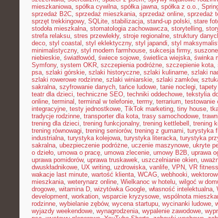
mieszkaniowa
,
spółka cywilna
,
spółka jawna
,
spółka z o.o.
,
Sprin
sprzedaż B2C
,
sprzedaż mieszkania
,
sprzedaż online
,
sprzedaż t
sprzęt trekkingowy
,
SQLite
,
stabilizacja
,
stand-up polski
,
stare fot
stodoła mieszkalna
,
stomatologia zachowawcza
,
storytelling
,
stor
strefa relaksu
,
stres przewlekły
,
stroje regionalne
,
struktury danyc
deco
,
styl coastal
,
styl eklektyczny
,
styl japandi
,
styl maksymalis
minimalistyczny
,
styl modern farmhouse
,
sukcesja firmy
,
suszone
niebieskie
,
światłowód
,
świece sojowe
,
świetlica wiejska
,
świnka 
Symfony
,
system OKR
,
szczepienia podróżne
,
szczepienie kota
,
psa
,
szlaki górskie
,
szlaki historyczne
,
szlaki kulinarne
,
szlaki n
szlaki rowerowe rodzinne
,
szlaki winiarskie
,
szlaki zamków
,
sztuk
sakralna
,
szyfrowanie danych
,
tańce ludowe
,
tanie noclegi
,
tapety
teatr dla dzieci
,
techniczne SEO
,
techniki oddechowe
,
tekstylia 
online
,
terminal
,
terminal w telefonie
,
termy
,
terrarium
,
testowanie
integracyjne
,
testy jednostkowe
,
TikTok marketing
,
tiny house
,
tk
tradycje rodzinne
,
transporter dla kota
,
trasy samochodowe
,
trawn
trening dla dzieci
,
trening funkcjonalny
,
trening kettlebell
,
trening k
trening równowagi
,
trening seniorów
,
trening z gumami
,
turystyka 
industrialna
,
turystyka kolejowa
,
turystyka literacka
,
turystyka prz
sakralna
,
ubezpieczenie podróżne
,
uczenie maszynowe
,
ukryte pe
o dzieło
,
umowa o pracę
,
umowa zlecenie
,
umowy B2B
,
uprawa o
uprawa pomidorów
,
uprawa truskawek
,
uszczelnianie okien
,
uważ
dwuskładnikowe
,
UX writing
,
uzdrowiska
,
vanlife
,
VPN
,
VR fitnes
wakacje last minute
,
wartość klienta
,
WCAG
,
webhooki
,
wektorow
mieszkania
,
weterynarz online
,
Wielkanoc w hotelu
,
wilgoć w dom
drogowe
,
witamina D
,
wizytówka Google
,
własność intelektualna
,
development
,
workation
,
wsparcie kryzysowe
,
wspólnota mieszka
rodzinne
,
wybielanie zębów
,
wycena startupu
,
wycinanki ludowe
,
wyjazdy weekendowe
,
wynagrodzenia
,
wypalenie zawodowe
,
wypr