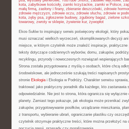
psa
,
wystawy plenerowe
,
YouTube Shorts
,
zabawki węchowe
,
zab
kota
,
zabytkowe kościoły
,
zamki krzyżackie
,
zamki w Polsce
,
za
małą firmą
,
zasłony i firany
,
zbieranie deszczówki
,
zdrowie hormo
zdrowie mężczyzn
,
zdrowie oczu
,
zdrowie słuchu
,
zdrowie w podr
kota
,
zęby psa
,
zgłoszenie budowy
,
zgubiony bagaż
,
zielone szko
towarowy
,
zwroty w sklepie
,
żywienie kur
,
żywopłot
Ekos-Sułów to inspirujący serwis poświęcony ekologii, który pokaz
musi oznaczać wielkich wyrzeczeń, skomplikowanych decyzji an
miejsce, w którym czytelnik może znaleźć inspiracje, praktyczne
teksty dotyczące codziennych wyborów, domu, zakupów, podróży, 
recyklingu, przyrody i nowoczesnych rozwiązań wspierających bar
Strona została przygotowana z myślą o osobach, które chcą od
środowiskowe, ale jednocześnie szukają treści napisanych prost
stronie
Ekologia
i Ekologia w Podróży. Charakter serwisu sprawi
traktować jako praktyczny poradnik dla każdego, kto zastanawia si
odpowiedzialnie. Nie jest to strona, która ogranicza się wyłącznie
planety. Zamiast tego pokazuje, jak ekologia może przenikać zwyk
zakupów, przygotowywanie posiłków, urządzanie mieszkania, plan
z transportu, wybieranie ubrań, ograniczanie plastiku czy oszczęd
czytelnik otrzymuje praktyczne treści, które można przełożyć na
poczucia presji, przesady czy moralizowania.