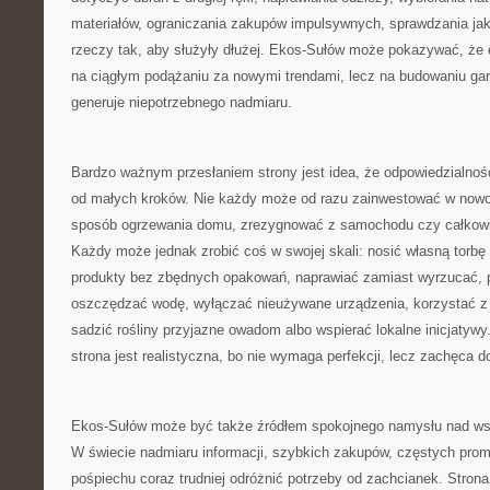
materiałów, ograniczania zakupów impulsywnych, sprawdzania jak
rzeczy tak, aby służyły dłużej. Ekos-Sułów może pokazywać, że 
na ciągłym podążaniu za nowymi trendami, lecz na budowaniu garde
generuje niepotrzebnego nadmiaru.
Bardzo ważnym przesłaniem strony jest idea, że odpowiedzialno
od małych kroków. Nie każdy może od razu zainwestować w nowo
sposób ogrzewania domu, zrezygnować z samochodu czy całkowic
Każdy może jednak zrobić coś w swojej skali: nosić własną torbę
produkty bez zbędnych opakowań, naprawiać zamiast wyrzucać, p
oszczędzać wodę, wyłączać nieużywane urządzenia, korzystać z 
sadzić rośliny przyjazne owadom albo wspierać lokalne inicjatywy.
strona jest realistyczna, bo nie wymaga perfekcji, lecz zachęca d
Ekos-Sułów może być także źródłem spokojnego namysłu nad ws
W świecie nadmiaru informacji, szybkich zakupów, częstych promo
pośpiechu coraz trudniej odróżnić potrzeby od zachcianek. Strona