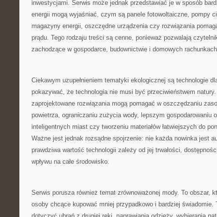
inwestycjami. Serwis może jednak przedstawiać je w sposób bardz
energii mogą wyjaśniać, czym są panele fotowoltaiczne, pompy c
magazyny energii, oszczędne urządzenia czy rozwiązania pomaga
prądu. Tego rodzaju treści są cenne, ponieważ pozwalają czyteln
zachodzące w gospodarce, budownictwie i domowych rachunkach
Ciekawym uzupełnieniem tematyki ekologicznej są technologie d
pokazywać, że technologia nie musi być przeciwieństwem natury
zaprojektowane rozwiązania mogą pomagać w oszczędzaniu zasob
powietrza, ograniczaniu zużycia wody, lepszym gospodarowaniu o
inteligentnych miast czy tworzeniu materiałów łatwiejszych do p
Ważne jest jednak rozsądne spojrzenie: nie każda nowinka jest a
prawdziwa wartość technologii zależy od jej trwałości, dostępności
wpływu na całe środowisko.
Serwis porusza również temat zrównoważonej mody. To obszar, któ
osoby chcące kupować mniej przypadkowo i bardziej świadomie. 
dotyczyć ubrań z drugiej ręki, naprawiania odzieży, wybierania na