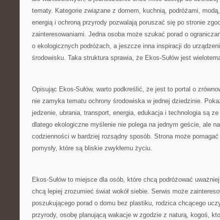
tematy. Kategorie związane z domem, kuchnią, podróżami, modą, 
energią i ochroną przyrody pozwalają poruszać się po stronie zgo
zainteresowaniami. Jedna osoba może szukać porad o ograniczani
o ekologicznych podróżach, a jeszcze inna inspiracji do urządzen
środowisku. Taka struktura sprawia, że Ekos-Sułów jest wielotem
Opisując Ekos-Sułów, warto podkreślić, że jest to portal o zrówn
nie zamyka tematu ochrony środowiska w jednej dziedzinie. Pokaz
jedzenie, ubrania, transport, energia, edukacja i technologia są 
dlatego ekologiczne myślenie nie polega na jednym geście, ale n
codzienności w bardziej rozsądny sposób. Strona może pomagać w
pomysły, które są bliskie zwykłemu życiu.
Ekos-Sułów to miejsce dla osób, które chcą podróżować uważniej, 
chcą lepiej zrozumieć świat wokół siebie. Serwis może zainteres
poszukującego porad o domu bez plastiku, rodzica chcącego ucz
przyrody, osobę planującą wakacje w zgodzie z naturą, kogoś, kt