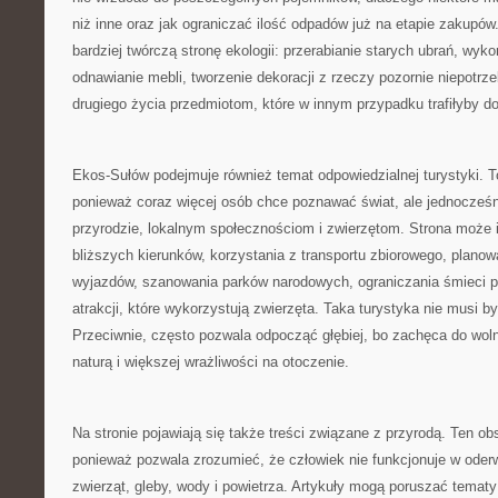
niż inne oraz jak ograniczać ilość odpadów już na etapie zakupów.
bardziej twórczą stronę ekologii: przerabianie starych ubrań, wyk
odnawianie mebli, tworzenie dekoracji z rzeczy pozornie niepotr
drugiego życia przedmiotom, które w innym przypadku trafiłyby d
Ekos-Sułów podejmuje również temat odpowiedzialnej turystyki. T
ponieważ coraz więcej osób chce poznawać świat, ale jednocześn
przyrodzie, lokalnym społecznościom i zwierzętom. Strona może 
bliższych kierunków, korzystania z transportu zbiorowego, planow
wyjazdów, szanowania parków narodowych, ograniczania śmieci p
atrakcji, które wykorzystują zwierzęta. Taka turystyka nie musi b
Przeciwnie, często pozwala odpocząć głębiej, bo zachęca do wol
naturą i większej wrażliwości na otoczenie.
Na stronie pojawiają się także treści związane z przyrodą. Ten ob
ponieważ pozwala zrozumieć, że człowiek nie funkcjonuje w oderw
zwierząt, gleby, wody i powietrza. Artykuły mogą poruszać temat