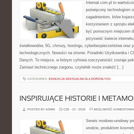
Internat.com.pl to wartośc
poświęcony technologiom o
zagadnieniom, które kojarz
korzystaniem z sprzętu ele
być pomocnym miejscem dl
przyswoić świecie internet
światłowodów, 5G, chmury, hostingu, cyberbezpieczeństwa oraz 
technologicznych. Nowości na stronie: Poradniki Użytkownika i 
Danych. To miejsce, w którym cyfrowa rzeczywistość zostaje po
Zamiast technicznego żargonu, czytelnik może znaleźć […]
CATEGORIES:
EDUKACJA SEKSUALNA DLA DOROSŁYCH
INSPIRUJĄCE HISTORIE I METAM
POSTED BY ADMIN
CZE - 15 - 2026
MOŻLIWOŚĆ KOMENTOWA
Serwis modowo-urodowy poś
urodzie, produktom kosmet