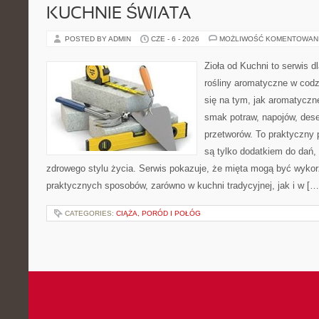
KUCHNIE ŚWIATA
POSTED BY ADMIN
CZE - 6 - 2026
MOŻLIWOŚĆ KOMENTOWAN
Zioła od Kuchni to serwis d
rośliny aromatyczne w codz
się na tym, jak aromatyczn
smak potraw, napojów, des
przetworów. To praktyczny p
są tylko dodatkiem do dań,
zdrowego stylu życia. Serwis pokazuje, że mięta mogą być wyko
praktycznych sposobów, zarówno w kuchni tradycyjnej, jak i w […
CATEGORIES:
CIĄŻA, PORÓD I POŁÓG