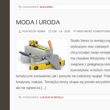
CATEGORIES:
BUŁGARIA
MODA I URODA
POSTED BY ADMIN
CZE - 19 - 2026
MOŻLIWOŚĆ KOMENTOWA
Studio Veriss to tematyczn
stylizacjom oraz ciekawym
chcą rozwijać swoje umieję
ma charakter lifestylowy i 
związane z pielęgnacją skó
kosmetyków, w którym moż
tematyczne zestawienia, jak i pomysły na codzienny wygląd. Pol
kreatywny makijaż. Tematyka strony skupia się przede wszystkim
ale nie ogranicza […]
CATEGORIES:
LUKSUS W DETALU