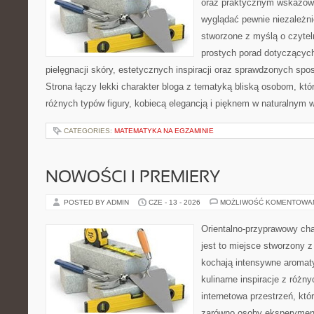
oraz praktycznym wskazówk
wyglądać pewnie niezależnie
stworzone z myślą o czytel
prostych porad dotyczących
pielęgnacji skóry, estetycznych inspiracji oraz sprawdzonych sp
Strona łączy lekki charakter bloga z tematyką bliską osobom, któr
różnych typów figury, kobiecą elegancją i pięknem w naturalnym 
CATEGORIES:
MATEMATYKA NA EGZAMINIE
NOWOŚCI I PREMIERY
POSTED BY ADMIN
CZE - 13 - 2026
MOŻLIWOŚĆ KOMENTOWA
Orientalno-przyprawowy char
jest to miejsce stworzony 
kochają intensywne aromaty
kulinarne inspiracje z różny
internetowa przestrzeń, kt
zarówno osoby eksperymentu