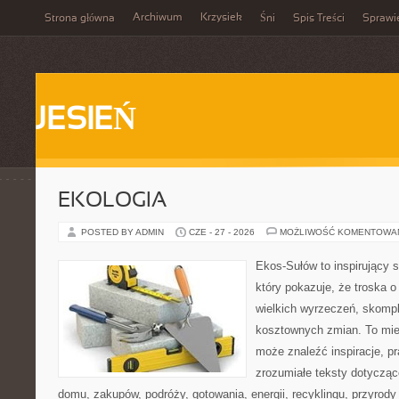
Archiwum
Krzysiek
Strona główna
Śni
Spis Treści
Sprawi
JESIEŃ
EKOLOGIA
POSTED BY ADMIN
CZE - 27 - 2026
MOŻLIWOŚĆ KOMENTOWA
Ekos-Sułów to inspirujący s
który pokazuje, że troska 
wielkich wyrzeczeń, skompl
kosztownych zmian. To miej
może znaleźć inspiracje, p
zrozumiałe teksty dotyczą
domu, zakupów, podróży, gotowania, energii, recyklingu, przyrod