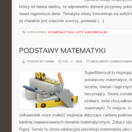
którzy od dawna wiedzą, że odpowiednio dobrane przyprawy potraf
nawet najprostsze danie. Tematyka strony koncentruje się wokół 
jej charakter jest znacznie szerszy, ponieważ […]
CATEGORIES:
KOSMONAUTYKA I LOTY SUBORBITALNE
PODSTAWY MATEMATYKI
POSTED BY ADMIN
CZE - 9 - 2026
MOŻLIWOŚĆ KOMENTOWAN
SuperMatma.pl to inspirując
poświęcony matematyce, któ
wzorów, równań i logicznyc
fascynujący. Strona został
osobach, które chcą odkry
matematyki. To miejsce, w 
ciekawostek może znaleźć inspiracje dotyczące zarówno podstaw
bardziej zaawansowanych tematów matematycznych. Zobacz takż
Figury. Serwis ta strona edukacyjna prezentuje matematykę jako d