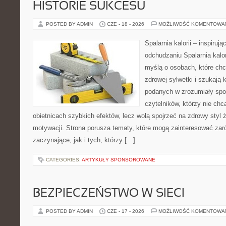
HISTORIE SUKCESU
POSTED BY ADMIN
CZE - 18 - 2026
MOŻLIWOŚĆ KOMENTOWA
Spalarnia kalorii – inspiruj
odchudzaniu Spalarnia kalor
myślą o osobach, które chc
zdrowej sylwetki i szukają 
podanych w zrozumiały spos
czytelników, którzy nie chc
obietnicach szybkich efektów, lecz wolą spojrzeć na zdrowy styl 
motywacji. Strona porusza tematy, które mogą zainteresować zar
zaczynające, jak i tych, którzy […]
CATEGORIES:
ARTYKUŁY SPONSOROWANE
BEZPIECZEŃSTWO W SIECI
POSTED BY ADMIN
CZE - 17 - 2026
MOŻLIWOŚĆ KOMENTOWA