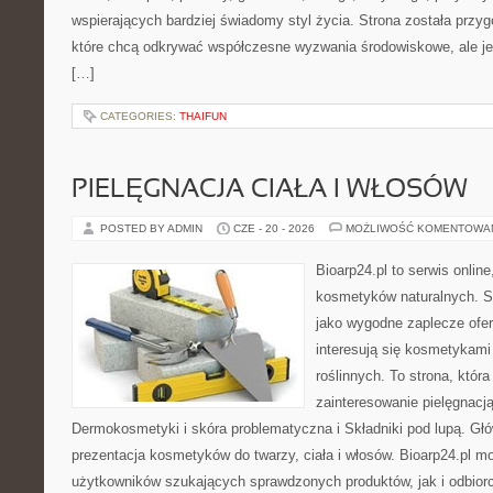
wspierających bardziej świadomy styl życia. Strona została przy
które chcą odkrywać współczesne wyzwania środowiskowe, ale je
[…]
CATEGORIES:
THAIFUN
PIELĘGNACJA CIAŁA I WŁOSÓW
POSTED BY ADMIN
CZE - 20 - 2026
MOŻLIWOŚĆ KOMENTOWA
Bioarp24.pl to serwis online
kosmetyków naturalnych. S
jako wygodne zaplecze ofer
interesują się kosmetykami
roślinnych. To strona, któr
zainteresowanie pielęgnacj
Dermokosmetyki i skóra problematyczna i Składniki pod lupą. G
prezentacja kosmetyków do twarzy, ciała i włosów. Bioarp24.pl 
użytkowników szukających sprawdzonych produktów, jak i odbior