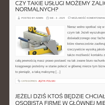
CZY TAKIE USŁUGI MOŻEMY ZAL
NORMALNYCH?
POSTED BY ADMIN
SIE - 3 - 2025
MOŻLIWOŚĆ KOMENTOWAN
Nieraz wolno spotkać się w
czym tak Jeżeli wyszukuje
doświadczonego oraz facho
które równocześnie zaoferuj
rzeczywiście wysoką jakoś
także możliwość kontaktu z
całą pewnością masz prawo postawić na tak zwane biuro rachunk
księgowego jesteśmy w stanie polecić w głównej mierze tym biz
to pieniądz, a taką maksymę […]
CATEGORIES:
JĘZYK POLSKI
JEŻELI DZIŚ KTOŚ BĘDZIE CHCI
OSOBISTĄ FIRMĘ W GŁÓWNEJ MI