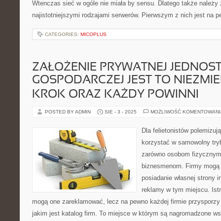
Wtenczas sieć w ogóle nie miała by sensu. Dlatego także należy 
najistotniejszymi rodzajami serwerów. Pierwszym z nich jest na 
CATEGORIES:
MICOPLUS
ZAŁOŻENIE PRYWATNEJ JEDNOST
GOSPODARCZEJ JEST TO NIEZMIE
KROK ORAZ KAŻDY POWINNI
POSTED BY ADMIN
SIE - 3 - 2025
MOŻLIWOŚĆ KOMENTOWAN
Dla felietonistów polemizu
korzystać w samowolny try
zarówno osobom fizycznym 
biznesmenom. Firmy mogą 
posiadanie własnej strony i
reklamy w tym miejscu. Istn
mogą one zareklamować, lecz na pewno każdej firmie przysporzy 
jakim jest katalog firm. To miejsce w którym są nagromadzone ws