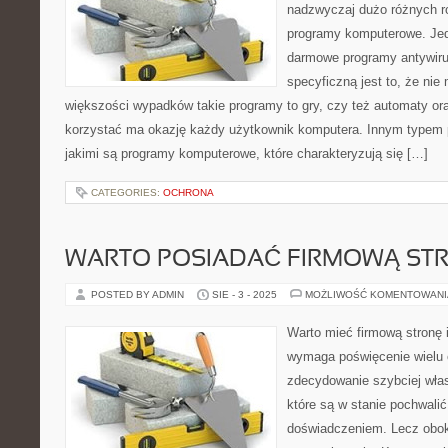
nadzwyczaj dużo różnych ro
programy komputerowe. Jed
darmowe programy antywiru
specyficzną jest to, że nie
większości wypadków takie programy to gry, czy też automaty ora
korzystać ma okazję każdy użytkownik komputera. Innym typem p
jakimi są programy komputerowe, które charakteryzują się […]
CATEGORIES:
OCHRONA
WARTO POSIADAĆ FIRMOWĄ ST
POSTED BY ADMIN
SIE - 3 - 2025
MOŻLIWOŚĆ KOMENTOWAN
Warto mieć firmową stronę 
wymaga poświęcenie wielu c
zdecydowanie szybciej wła
które są w stanie pochwalić 
doświadczeniem. Lecz obok 