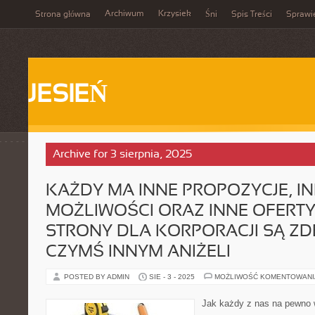
Archiwum
Krzysiek
Strona główna
Śni
Spis Treści
Sprawi
JESIEŃ
Archive for 3 sierpnia, 2025
KAŻDY MA INNE PROPOZYCJE, I
MOŻLIWOŚCI ORAZ INNE OFERTY
STRONY DLA KORPORACJI SĄ Z
CZYMŚ INNYM ANIŻELI
POSTED BY ADMIN
SIE - 3 - 2025
MOŻLIWOŚĆ KOMENTOWAN
Jak każdy z nas na pewno wi