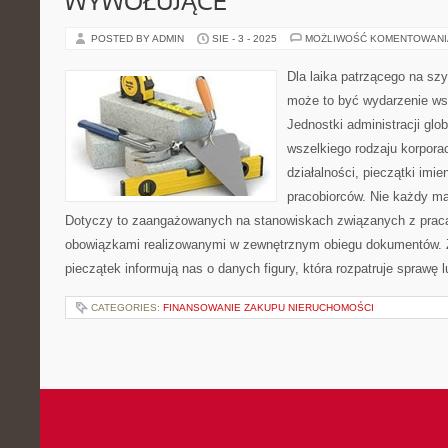
WYWOŁUJĄCE
POSTED BY ADMIN
SIE - 3 - 2025
MOŻLIWOŚĆ KOMENTOWAN
Dla laika patrzącego na sz
może to być wydarzenie wst
Jednostki administracji glob
wszelkiego rodzaju korpora
działalności, pieczątki imi
pracobiorców. Nie każdy ma
Dotyczy to zaangażowanych na stanowiskach związanych z pracą
obowiązkami realizowanymi w zewnętrznym obiegu dokumentów. 
pieczątek informują nas o danych figury, która rozpatruje sprawę 
CATEGORIES:
FINANSOWANIE ZAKUPU NIERUCHOMOŚCI