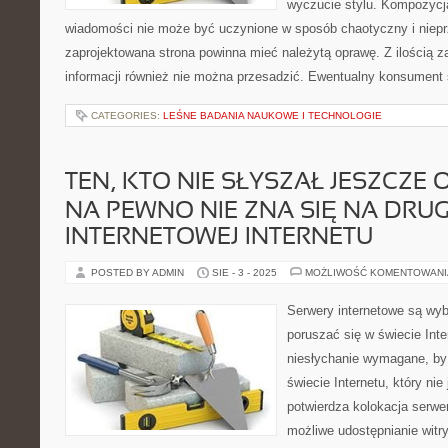
wyczucie stylu. Kompozycj
wiadomości nie może być uczynione w sposób chaotyczny i niep
zaprojektowana strona powinna mieć należytą oprawę. Z ilością 
informacji również nie można przesadzić. Ewentualny konsument
CATEGORIES:
LEŚNE BADANIA NAUKOWE I TECHNOLOGIE
TEN, KTO NIE SŁYSZAŁ JESZCZE 
NA PEWNO NIE ZNA SIĘ NA DRUG
INTERNETOWEJ INTERNETU
POSTED BY ADMIN
SIE - 3 - 2025
MOŻLIWOŚĆ KOMENTOWAN
Serwery internetowe są wy
poruszać się w świecie Int
niesłychanie wymagane, by
świecie Internetu, który nie 
potwierdza kolokacja serwe
możliwe udostępnianie witr