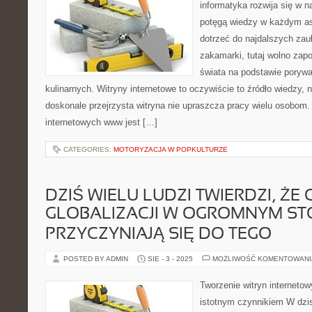
informatyka rozwija się w n
potęgą wiedzy w każdym as
dotrzeć do najdalszych zau
zakamarki, tutaj wolno zap
świata na podstawie poryw
kulinarnych. Witryny internetowe to oczywiście to źródło wiedzy, n
doskonale przejrzysta witryna nie upraszcza pracy wielu osobom.
internetowych www jest […]
CATEGORIES:
MOTORYZACJA W POPKULTURZE
DZIŚ WIELU LUDZI TWIERDZI, ŻE
GLOBALIZACJI W OGROMNYM ST
PRZYCZYNIAJĄ SIĘ DO TEGO
POSTED BY ADMIN
SIE - 3 - 2025
MOŻLIWOŚĆ KOMENTOWAN
Tworzenie witryn interneto
istotnym czynnikiem W dzis