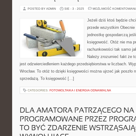
POSTED BY ADMIN
SIE - 3 - 2025
MOŻLIWOŚĆ KOMENTOWAN
Jeżeli dziś ktoś będzie chc
przede wszystkim Obecnie b
jednostkę gospodarczą jeśl
księgowość. Otóż nie ma p
rachunkowości tak samo ja
Należy zrozumieć fakt że t
jest odzwierciedleniem każdego przedsiębiorstwa w liczbach. Wy
Wrocław. To otóż to dzięki księgowości można ujrzeć jak poszło
sprzedażą. To księgowość […]
CATEGORIES:
FOTOWOLTAIKA I ENERGIA ODNAWIALNA
DLA AMATORA PATRZĄCEGO NA
PROGRAMOWANE PRZEZ PROGR
TO BYĆ ZDARZENIE WSTRZĄSAJ