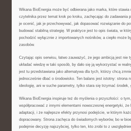
Wikana BioEnergia może być odbierana jako marka, które stawia 
czytelnika przez temat krok po kroku, zachęcając do zadawania p
je ocenić, jak je przechowywać, jak dopasować rozwiązanie do pot
budować stabilną strategię. W praktyce jest to opis świata, w któ
pochodzić wyłącznie z importowanych nośników, a ciepło może b
zasobów.
Czytając opis serwisu, łatwo zauważyć, że jego ambicją jest nie t
układać wiedzę w taki sposób, by dało się ją wykorzystać w real
jest tu przedstawiana jako alternatywa dla tych, którzy chcą zmni
jednocześnie dbać o środowisko. Ten balans jest istotny: strona 
ideologię, ani w suche parametry, tylko stara się trzymać środek, g
Wikana BioEnergia inspiruje też do myślenia o przyszłości: o tym
współpracować z innymi elementami nowoczesnej energetyki, że l
adaptacji, i że najlepsze efekty przynosi podejście, w którym ka
dopracowany. Strona zachęca do świadomych wyborów, bo w bioen
podejmie decyzję najszybciej, tylko ten, kto zrobi to z uwzględnie