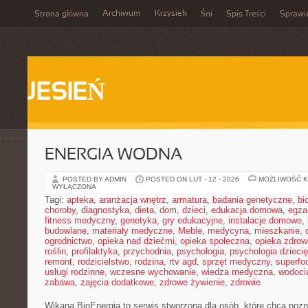
Archiwum
Krzysiek
Strona główna
Śni
Spis Treści
Sprawi
JESIEŃ
ENERGIA WODNA
POSTED BY ADMIN
POSTED ON LUT - 12 - 2026
MOŻLIWOŚĆ 
WYŁĄCZONA
Tagi:
apteka
,
aranżacja wnętrz
,
armatura
,
badania genetyczne
,
bi
choroby
,
diagnostyka
,
dieta
,
dom
,
dzieci
,
edukacja domowa
,
egza
fitness medyczny
,
genetyka
,
gry edukacyjne
,
instalacje domowe
,
budowlane
,
materiały medyczne
,
Meble
,
medycyna
,
mieszkanie
,
ogrodnictwo
,
opieka nad dziećmi
,
opieka społeczna
,
opieka zdrow
roślin
,
profilaktyka
,
przychodnia
,
psychologia
,
psychologia dzieci
remont
,
rodzicielstwo
,
rodzina
,
rtv agd
,
sprzęt medyczny
,
superfo
usługi rodzinne
,
wczesne wychowanie
,
wiedza medyczna
,
wodoci
zabawa
,
zajęcia dodatkowe
,
zdrowe żywienie
,
zdrowie
Wikana BioEnergia to serwis stworzona dla osób, które chcą pozn