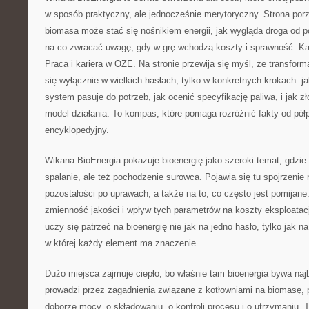
w sposób praktyczny, ale jednocześnie merytoryczny. Strona porz
biomasa może stać się nośnikiem energii, jak wygląda droga od pol
na co zwracać uwagę, gdy w grę wchodzą koszty i sprawność. Ka
Praca i kariera w OZE. Na stronie przewija się myśl, że transform
się wyłącznie w wielkich hasłach, tylko w konkretnych krokach: ja
system pasuje do potrzeb, jak ocenić specyfikację paliwa, i jak z
model działania. To kompas, które pomaga rozróżnić fakty od pół
encyklopedyjny.
Wikana BioEnergia pokazuje bioenergię jako szeroki temat, gdzie 
spalanie, ale też pochodzenie surowca. Pojawia się tu spojrzenie
pozostałości po uprawach, a także na to, co często jest pomijane
zmienność jakości i wpływ tych parametrów na koszty eksploatacj
uczy się patrzeć na bioenergię nie jak na jedno hasło, tylko jak 
w której każdy element ma znaczenie.
Dużo miejsca zajmuje ciepło, bo właśnie tam bioenergia bywa najb
prowadzi przez zagadnienia związane z kotłowniami na biomasę, 
doborze mocy, o składowaniu, o kontroli procesu i o utrzymaniu. T