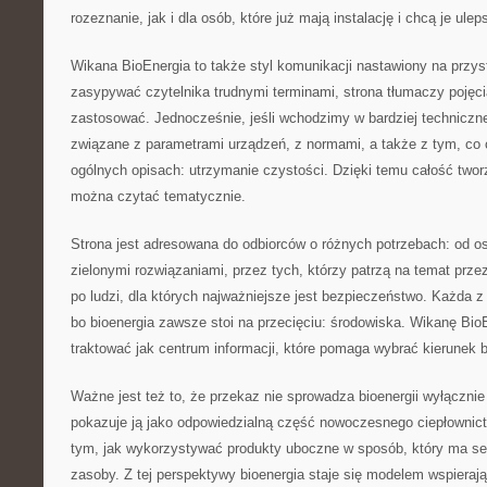
rozeznanie, jak i dla osób, które już mają instalację i chcą je ulep
Wikana BioEnergia to także styl komunikacji nastawiony na przy
zasypywać czytelnika trudnymi terminami, strona tłumaczy pojęcia
zastosować. Jednocześnie, jeśli wchodzimy w bardziej techniczne
związane z parametrami urządzeń, z normami, a także z tym, co 
ogólnych opisach: utrzymanie czystości. Dzięki temu całość two
można czytać tematycznie.
Strona jest adresowana do odbiorców o różnych potrzebach: od 
zielonymi rozwiązaniami, przez tych, którzy patrzą na temat prze
po ludzi, dla których najważniejsze jest bezpieczeństwo. Każda z
bo bioenergia zawsze stoi na przecięciu: środowiska. Wikanę Bi
traktować jak centrum informacji, które pomaga wybrać kierunek 
Ważne jest też to, że przekaz nie sprowadza bioenergii wyłącznie 
pokazuje ją jako odpowiedzialną część nowoczesnego ciepłownict
tym, jak wykorzystywać produkty uboczne w sposób, który ma s
zasoby. Z tej perspektywy bioenergia staje się modelem wspieraj