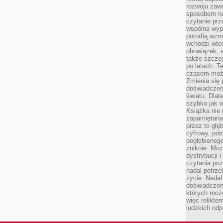
rozwoju zaw
sposobem na
czytanie pr
wspólna wypr
potrafią wzm
wchodzi wted
obowiązek, a
także szcze
po latach. T
czasem może
Zmienia się 
doświadczeni
światu. Dlate
szybko jak w
Książka nie 
zapamiętana.
przez to głę
cyfrowy, potr
pogłębionego
zniknie. Moż
dystrybucji 
czytania poz
nadal potrze
życie. Nadal
doświadczeni
których moż
więc relikte
ludzkich od