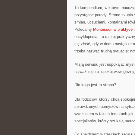
To kompendium, w którym nauczyc
przystępne porady. Strona skupia
zmian, uczuciami, kontaktami rów
Polecamy
Montessori w praktyce
i
encyklopedią. To raczej praktyczn
się złość, gdy w domu następuje r
trzeba nazwać trudną sytuację: n
Misją serwisu jest uspokajać myśl
najważniejsze: spokój wewnętrzny
Dla kogo jest ta strona?
Dla rodziców, którzy chcą spokojn
sprawdzonych pomysłów na sytuac
wyczuciem w takich tematach jak r
specjalistów, którzy szukają met
Co znajdziesz w treściach serwisu