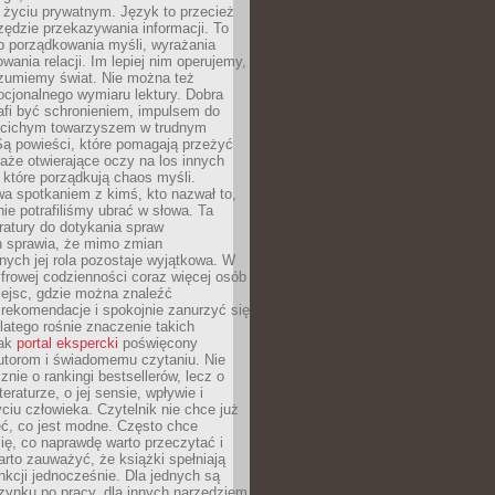
i życiu prywatnym. Język to przecież
rzędzie przekazywania informacji. To
b porządkowania myśli, wyrażania
owania relacji. Im lepiej nim operujemy,
ozumiemy świat. Nie można też
cjonalnego wymiaru lektury. Dobra
afi być schronieniem, impulsem do
 cichym towarzyszem w trudnym
ą powieści, które pomagają przeżyć
rtaże otwierające oczy na los innych
e, które porządkują chaos myśli.
a spotkaniem z kimś, kto nazwał to,
ie potrafiliśmy ubrać w słowa. Ta
eratury do dotykania spraw
h sprawia, że mimo zmian
nych jej rola pozostaje wyjątkowa. W
yfrowej codzienności coraz więcej osób
iejsc, gdzie można znaleźć
rekomendacje i spokojnie zanurzyć się
dlatego rośnie znaczenie takich
jak
portal ekspercki
poświęcony
utorom i świadomemu czytaniu. Nie
znie o rankingi bestsellerów, lecz o
eraturze, o jej sensie, wpływie i
ciu człowieka. Czytelnik nie chce już
eć, co jest modne. Często chce
ię, co naprawdę warto przeczytać i
rto zauważyć, że książki spełniają
unkcji jednocześnie. Dla jednych są
zynku po pracy, dla innych narzędziem