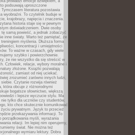
yka prowadzi emocje dźwiękiem, a
ęsto podsuwają uproszczone
e. Tymczasem literatura pozostawia
la wyobraźni. To czytelnik buduje w
cie, krajobrazy, napięcia i znaczenia.
ytana historia staje się w pewnym
istym doświadczeniem. Dwie osoby
 tę samą powieść, a jednak zobaczyć
nie inne światy. Warto też pamiętać, że
t treningiem myślenia. Dłuższa forma
liwości, koncentracji i umiejętności
tków. To ważne w czasach, gdy wiele
umujemy szybko i powierzchownie.
czy, że nie wszystko da się streścić w
ch. Człowiek, relacje, wybory moralne i
z natury złożone. Książki pozwalają
ożoność, zamiast od niej uciekać.
atwiej zrozumieć zarówno innych ludzi,
 siebie. Czytanie rozwija również
, która obcuje z różnorodnymi
skuje bogatsze słownictwo, większą
owiedzi i lepsze wyczucie stylu. Ma
 nie tylko dla uczniów czy studentów,
dego, kto chce skutecznie komunikować
i życiu prywatnym. Język to przecież
rzędzie przekazywania informacji. To
b porządkowania myśli, wyrażania
owania relacji. Im lepiej nim operujemy,
ozumiemy świat. Nie można też
cjonalnego wymiaru lektury. Dobra