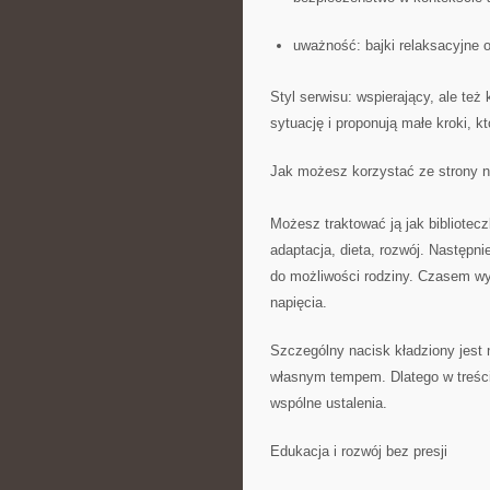
uważność: bajki relaksacyjne o
Styl serwisu: wspierający, ale te
sytuację i proponują małe kroki, 
Jak możesz korzystać ze strony n
Możesz traktować ją jak bibliotec
adaptacja, dieta, rozwój. Następni
do możliwości rodziny. Czasem wy
napięcia.
Szczególny nacisk kładziony jest 
własnym tempem. Dlatego w treści
wspólne ustalenia.
Edukacja i rozwój bez presji