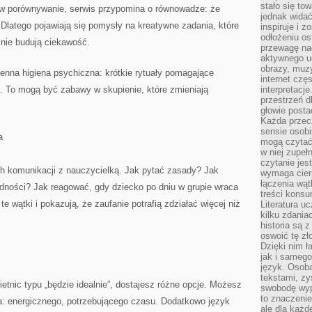
stało się t
 w porównywanie, serwis przypomina o równowadze: że
jednak widać
Dlatego pojawiają się pomysły na kreatywne zadania, które
inspiruje i z
odłożeniu os
śnie budują ciekawość.
przewagę na
aktywnego ud
obrazy, muz
nna higiena psychiczna: krótkie rytuały pomagające
internet cz
s. To mogą być zabawy w skupienie, które zmieniają
interpretacj
przestrzeń d
głowie posta
Każda przecz
sensie osob
a
mogą czytać
w niej zupeł
czytanie jes
 komunikacji z nauczycielką. Jak pytać zasady? Jak
wymaga cierp
łączenia wą
rudności? Jak reagować, gdy dziecko po dniu w grupie wraca
treści kons
 wątki i pokazują, że zaufanie potrafią zdziałać więcej niż
Literatura u
kilku zdania
historia są 
oswoić tę zł
Dzięki nim ł
jak i samego
język. Osoba
tekstami, zy
etnic typu „będzie idealnie”, dostajesz różne opcje. Możesz
swobodę wyp
to znaczenie
: energicznego, potrzebującego czasu. Dodatkowo język
ale dla każ