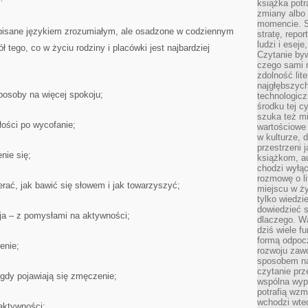
książka potr
zmiany albo
momencie. S
i pisane językiem zrozumiałym, ale osadzone w codziennym
stratę, repo
ludzi i esej
tego, co w życiu rodziny i placówki jest najbardziej
Czytanie byw
czego sami n
zdolność lit
najgłębszyc
posoby na więcej spokoju;
technologicz
środku tej c
szuka też m
łości po wycofanie;
wartościowe 
w kulturze, 
przestrzeni 
nie się;
książkom, a
chodzi wyłąc
rozmowę o lit
rać, jak bawić się słowem i jak towarzyszyć;
miejscu w ży
tylko wiedzi
dowiedzieć s
ja – z pomysłami na aktywności;
dlaczego. Wa
dziś wiele f
formą odpoc
enie;
rozwoju zaw
sposobem na
czytanie pr
, gdy pojawiają się zmęczenie;
wspólna wypr
potrafią wzm
wchodzi wted
aktywności;