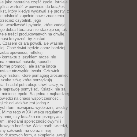
le jako naturalna część życia. Istnieje
gólna wartość w powrocie do książek
ekst, który kiedyś wydawał się prosty, z
 odsłonić zupełnie nowe znaczenia.
przecież czytelnik, jego
a, wrażliwość i pytania, które zadaje
go dobra literatura nie starzeje się tak
iele treści produkowanych na chwilę.
musi krzyczeć, by zostać
 Czasem działa powoli, ale właśnie
biej. Choć świat będzie coraz bardziej
zeba opowieści, refleksji i
 kontaktu z językiem raczej nie
na zmieniać nośniki, sposób
i formę promocji, ale sama istota
ostaje niezwykle trwała. Człowiek
buje historii, które pomagają zrozumieć
 szuka słów, które porządkują
a. I nadal potrzebuje chwil ciszy, w
e naprawdę pomyśleć. Książki nie są
m minionej epoki. Są jedną z najbardziej
powiedzi na chaos współczesności.
ążek od wieków jest jedną z
ych form rozwijania wyobraźni, wiedzy
i. Mimo tego w XXI wieku regularnie
pytanie, czy książka nie przegrywa z
mami, mediami społecznościowymi i
frowych bodźców. Wiele osób twierdzi,
sny człowiek ma coraz mniej
 do dłuższych form, a skupienie uwagi