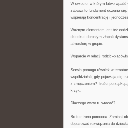
W świecie, w którym łatwo wpaść
zabawa to fundament uczenia się. 
wspierają koncentrację i jednocze
Ważnym elementem jest też codzie
dziecku i dorosłym złapać dystan
atmosferę w grupie.
Wsparcie w relacji rodzic–placówk
Serwis pomaga również w tematach
współdziałać, gdy pojawiają się t
z zmęczeniem? Treści porządkują te
krzyk.
Dlaczego warto tu wracać?
Bo to strona pomocna. Zamiast obi
dopasować rozwiązania do dziecka