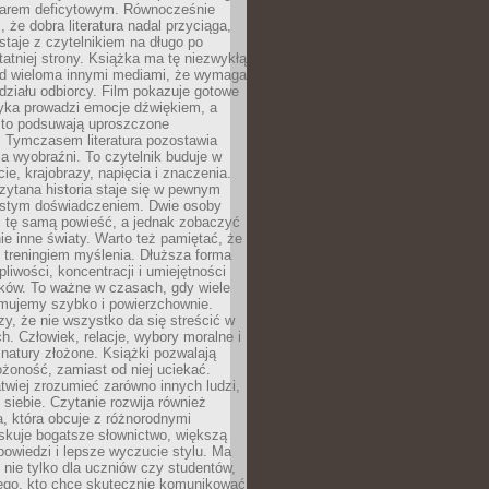
owarem deficytowym. Równocześnie
, że dobra literatura nadal przyciąga,
ostaje z czytelnikiem na długo po
tatniej strony. Książka ma tę niezwykłą
d wieloma innymi mediami, że wymaga
ziału odbiorcy. Film pokazuje gotowe
yka prowadzi emocje dźwiękiem, a
ęsto podsuwają uproszczone
e. Tymczasem literatura pozostawia
la wyobraźni. To czytelnik buduje w
cie, krajobrazy, napięcia i znaczenia.
ytana historia staje się w pewnym
istym doświadczeniem. Dwie osoby
 tę samą powieść, a jednak zobaczyć
nie inne światy. Warto też pamiętać, że
t treningiem myślenia. Dłuższa forma
liwości, koncentracji i umiejętności
tków. To ważne w czasach, gdy wiele
umujemy szybko i powierzchownie.
czy, że nie wszystko da się streścić w
ch. Człowiek, relacje, wybory moralne i
z natury złożone. Książki pozwalają
ożoność, zamiast od niej uciekać.
atwiej zrozumieć zarówno innych ludzi,
 siebie. Czytanie rozwija również
, która obcuje z różnorodnymi
skuje bogatsze słownictwo, większą
owiedzi i lepsze wyczucie stylu. Ma
 nie tylko dla uczniów czy studentów,
dego, kto chce skutecznie komunikować