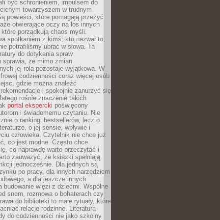
afi być schronieniem, impulsem do
 cichym towarzyszem w trudnym
ą powieści, które pomagają przeżyć
rtaże otwierające oczy na los innych
e, które porządkują chaos myśli.
a spotkaniem z kimś, kto nazwał to,
ie potrafiliśmy ubrać w słowa. Ta
eratury do dotykania spraw
h sprawia, że mimo zmian
nych jej rola pozostaje wyjątkowa. W
yfrowej codzienności coraz więcej osób
iejsc, gdzie można znaleźć
rekomendacje i spokojnie zanurzyć się
dlatego rośnie znaczenie takich
jak
portal ekspercki
poświęcony
utorom i świadomemu czytaniu. Nie
znie o rankingi bestsellerów, lecz o
eraturze, o jej sensie, wpływie i
ciu człowieka. Czytelnik nie chce już
eć, co jest modne. Często chce
ię, co naprawdę warto przeczytać i
rto zauważyć, że książki spełniają
unkcji jednocześnie. Dla jednych są
zynku po pracy, dla innych narzędziem
odowego, a dla jeszcze innych
 budowanie więzi z dziećmi. Wspólne
zed snem, rozmowa o bohaterach czy
awa do biblioteki to małe rytuały, które
acniać relacje rodzinne. Literatura
y do codzienności nie jako szkolny