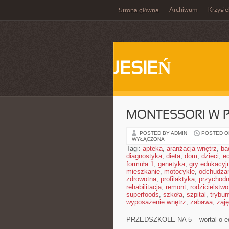
Archiwum
Krzysi
Strona główna
JESIEŃ
MONTESSORI W 
POSTED BY ADMIN
POSTED ON
WYŁĄCZONA
Tagi:
apteka
,
aranżacja wnętrz
,
ba
diagnostyka
,
dieta
,
dom
,
dzieci
,
e
formuła 1
,
genetyka
,
gry edukacyj
mieszkanie
,
motocykle
,
odchudza
zdrowotna
,
profilaktyka
,
przychodn
rehabilitacja
,
remont
,
rodzicielstwo
superfoods
,
szkoła
,
szpital
,
trybun
wyposażenie wnętrz
,
zabawa
,
zaj
PRZEDSZKOLE NA 5 – wortal o e