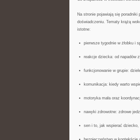
Na stronie pojawiają się poradnik
doświadczeniu. Tematy krążą wokół 
istotne:
pierwsze tygodnie w żłobku i s
reakcje dziecka: od napadów z
funkcjonowanie w grupie: dziele
komunikacja: kiedy warto wspie
motoryka mała oraz koordynac
nawyki zdrowotne: zdrowe jedz
sen i to, jak wspierać dziecko
bezpieczeństwo w kontekście 