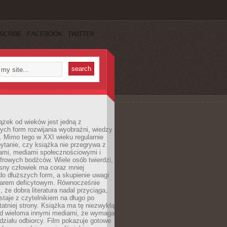
SCRIBE
FACEBOOK
TWITTER
ążek od wieków jest jedną z
ych form rozwijania wyobraźni, wiedzy
i. Mimo tego w XXI wieku regularnie
pytanie, czy książka nie przegrywa z
mami, mediami społecznościowymi i
frowych bodźców. Wiele osób twierdzi,
sny człowiek ma coraz mniej
 do dłuższych form, a skupienie uwagi
owarem deficytowym. Równocześnie
, że dobra literatura nadal przyciąga,
ostaje z czytelnikiem na długo po
tatniej strony. Książka ma tę niezwykłą
d wieloma innymi mediami, że wymaga
ziału odbiorcy. Film pokazuje gotowe