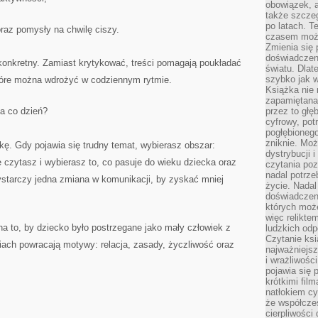
obowiązek, a
także szcze
po latach. T
raz pomysły na chwilę ciszy.
czasem może
Zmienia się 
doświadczeni
ż konkretny. Zamiast krytykować, treści pomagają poukładać
światu. Dlate
szybko jak w
które można wdrożyć w codziennym rytmie.
Książka nie 
zapamiętana.
a co dzień?
przez to głę
cyfrowy, potr
pogłębionego
zniknie. Moż
zkę. Gdy pojawia się trudny temat, wybierasz obszar:
dystrybucji 
e czytasz i wybierasz to, co pasuje do wieku dziecka oraz
czytania poz
nadal potrze
starczy jedna zmiana w komunikacji, by zyskać mniej
życie. Nadal
doświadczeni
których moż
więc relikte
na to, by dziecko było postrzegane jako mały człowiek z
ludzkich od
Czytanie ksi
ach powracają motywy: relacja, zasady, życzliwość oraz
najważniejsz
i wrażliwośc
pojawia się 
krótkimi fil
natłokiem cy
że współcze
cierpliwości