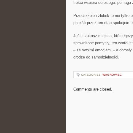
treści wspiera dorosłego: pomaga
Przedszkole i żłobek to nie tylko o
przejść przez ten etap spokojnie: z
Jeśli szukasz miejsca, które łąc
sprawdzone pomysły, ten wortal sta
– ze swoimi emocjami – a dorosły 
drodze do samodzielności.
CATEGORIES:
WĄGROWIEC
Comments are closed.