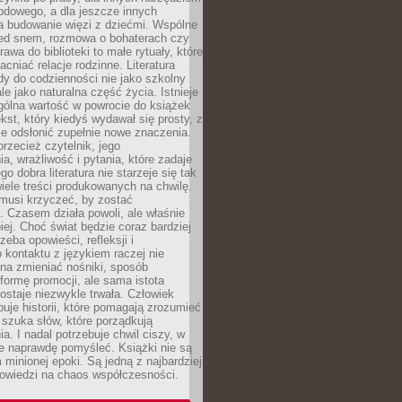
odowego, a dla jeszcze innych
 budowanie więzi z dziećmi. Wspólne
zed snem, rozmowa o bohaterach czy
awa do biblioteki to małe rytuały, które
acniać relacje rodzinne. Literatura
y do codzienności nie jako szkolny
le jako naturalna część życia. Istnieje
gólna wartość w powrocie do książek
ekst, który kiedyś wydawał się prosty, z
 odsłonić zupełnie nowe znaczenia.
przecież czytelnik, jego
a, wrażliwość i pytania, które zadaje
go dobra literatura nie starzeje się tak
iele treści produkowanych na chwilę.
musi krzyczeć, by zostać
 Czasem działa powoli, ale właśnie
biej. Choć świat będzie coraz bardziej
zeba opowieści, refleksji i
 kontaktu z językiem raczej nie
na zmieniać nośniki, sposób
i formę promocji, ale sama istota
ostaje niezwykle trwała. Człowiek
buje historii, które pomagają zrozumieć
 szuka słów, które porządkują
a. I nadal potrzebuje chwil ciszy, w
e naprawdę pomyśleć. Książki nie są
m minionej epoki. Są jedną z najbardziej
powiedzi na chaos współczesności.