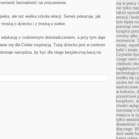
 zamienić bezradność na zrozumienie.
się w pracy 
nie tylko na
także sposó
pieka, ale też wielka szkoła relacji. Serwis pokazuje, jak
emocji i bud
tym lepiej r
 troską o dziecko i z troską o siebie.
pominąć emo
książka potr
zmiany albo
zy edukację z codziennym doświadczeniem, a przy tym daje
momencie. S
nie się dla Ciebie inspiracją. Tutaj dziecko jest w centrum
stratę, repo
ludzi i esej
dostaje narzędzia, by być dla niego bezpieczną bazą na
Czytanie byw
czego sami n
zdolność lit
najgłębszyc
technologicz
środku tej c
szuka też m
wartościowe 
w kulturze, 
przestrzeni 
książkom, a
chodzi wyłąc
rozmowę o lit
miejscu w ży
tylko wiedzi
dowiedzieć s
dlaczego. Wa
dziś wiele f
formą odpoc