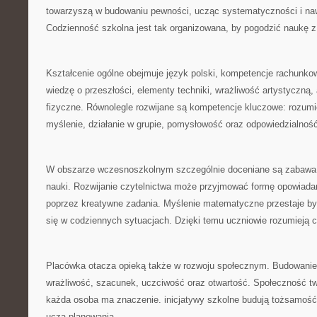
towarzyszą w budowaniu pewności, ucząc systematyczności i na
Codzienność szkolna jest tak organizowana, by pogodzić naukę 
Kształcenie ogólne obejmuje język polski, kompetencje rachunko
wiedzę o przeszłości, elementy techniki, wrażliwość artystyczną
fizyczne. Równolegle rozwijane są kompetencje kluczowe: rozumie
myślenie, działanie w grupie, pomysłowość oraz odpowiedzialność
W obszarze wczesnoszkolnym szczególnie doceniane są zabawa,
nauki. Rozwijanie czytelnictwa może przyjmować formę opowiadań
poprzez kreatywne zadania. Myślenie matematyczne przestaje być
się w codziennych sytuacjach. Dzięki temu uczniowie rozumieją c
Placówka otacza opieką także w rozwoju społecznym. Budowanie
wrażliwość, szacunek, uczciwość oraz otwartość. Społeczność t
każda osoba ma znaczenie. inicjatywy szkolne budują tożsamość,
uczą planowania.