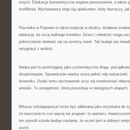
innych. Edukacja humanistyczna wspiera porozumienie, a także
konfliktów. Wychowawca staje się opiekunem, który tłumaczy, ja
Placówka w Popowie to także tradycje w okolicy. działania środo
edukację, bo uczą realnego kontaktu. Dzieci i młodzież mogą roz
jednocześnie otwierać się na szerszy świat. Tak buduje się świa
rezygnacji z ambicji.
Nauka jest tu postrzegany jako systematyczna droga. porządkow
eksplorowanie. Sprawdzanie wiedzy może pełnić rolę wskazówki, a
dzienniku. Dzięki temu wychowanek uczy się monitorować własną
wnioski. To umiejętność, która procentuje w następnych etapach.
Witryna szkolapopow.pl może być odbierana jako wizytówka do ży
że nauczanie to coś więcej niż program: to wartości, towarzyszen
ten sposób szkoła buduje zaufanie, że uczeń jest w dobrym miej
uczyć.