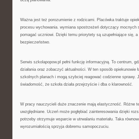
Ważna jest też porozumienie z rodzicami. Placówka traktuje opie
procesu wychowania. wymiana spostrzeżeń dotyczący mocnych st
pomagać uczniowi. Dzięki temu priorytety są uzupełniające się, 
bezpieczeństwo.
Serwis szkolapopow.pl pełni funkcję informacyjną. To centrum, 
działania oraz zobaczyć aktualności. W ten sposób opiekunowie łat
szkolnych planach i mogą szybciej reagować codzienne sprawy. 
świadomość, że szkoła działa przejrzyście i dba o klarowność.
W pracy nauczycieli duże znaczenie mają elastyczność. Różne 
uwzględniane. Uczeń może pogłębiać zainteresowania dzięki rozs
potrzeby otrzymuje wsparcie w utrwalaniu materiału. Taka równo
wyrozumiałością sprzyja dobremu samopoczuciu.