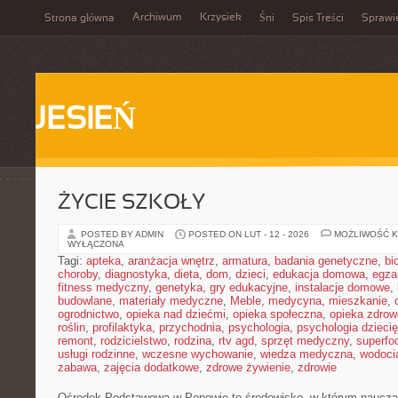
Archiwum
Krzysiek
Strona główna
Śni
Spis Treści
Sprawi
JESIEŃ
ŻYCIE SZKOŁY
POSTED BY ADMIN
POSTED ON LUT - 12 - 2026
MOŻLIWOŚĆ 
WYŁĄCZONA
Tagi:
apteka
,
aranżacja wnętrz
,
armatura
,
badania genetyczne
,
bi
choroby
,
diagnostyka
,
dieta
,
dom
,
dzieci
,
edukacja domowa
,
egza
fitness medyczny
,
genetyka
,
gry edukacyjne
,
instalacje domowe
,
budowlane
,
materiały medyczne
,
Meble
,
medycyna
,
mieszkanie
,
ogrodnictwo
,
opieka nad dziećmi
,
opieka społeczna
,
opieka zdrow
roślin
,
profilaktyka
,
przychodnia
,
psychologia
,
psychologia dzieci
remont
,
rodzicielstwo
,
rodzina
,
rtv agd
,
sprzęt medyczny
,
superfo
usługi rodzinne
,
wczesne wychowanie
,
wiedza medyczna
,
wodoci
zabawa
,
zajęcia dodatkowe
,
zdrowe żywienie
,
zdrowie
Ośrodek Podstawowa w Popowie to środowisko, w którym nauczan