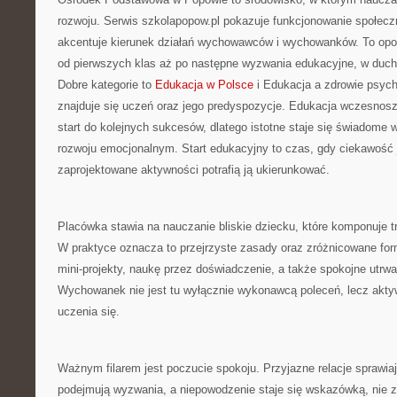
rozwoju. Serwis szkolapopow.pl pokazuje funkcjonowanie społecz
akcentuje kierunek działań wychowawców i wychowanków. To opo
od pierwszych klas aż po następne wyzwania edukacyjne, w duchu
Dobre kategorie to
Edukacja w Polsce
i Edukacja a zdrowie psych
znajduje się uczeń oraz jego predyspozycje. Edukacja wczesnoszk
start do kolejnych sukcesów, dlatego istotne staje się świadome w
rozwoju emocjonalnym. Start edukacyjny to czas, gdy ciekawość 
zaprojektowane aktywności potrafią ją ukierunkować.
Placówka stawia na nauczanie bliskie dziecku, które komponuje 
W praktyce oznacza to przejrzyste zasady oraz zróżnicowane for
mini-projekty, naukę przez doświadczenie, a także spokojne utrwal
Wychowanek nie jest tu wyłącznie wykonawcą poleceń, lecz akt
uczenia się.
Ważnym filarem jest poczucie spokoju. Przyjazne relacje sprawiaj
podejmują wyzwania, a niepowodzenie staje się wskazówką, nie